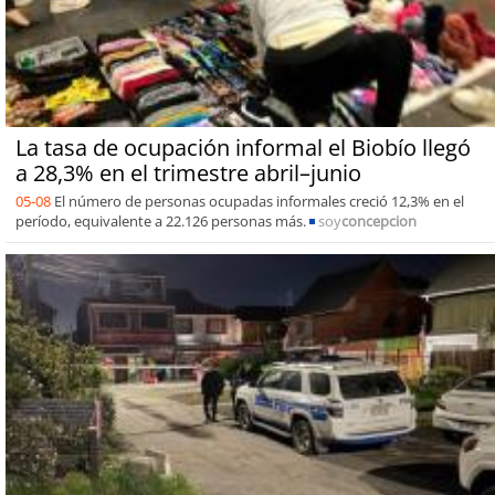
La tasa de ocupación informal el Biobío llegó
a 28,3% en el trimestre abril–junio
05-08
El número de personas ocupadas informales creció 12,3% en el
período, equivalente a 22.126 personas más.
soy
concepcion