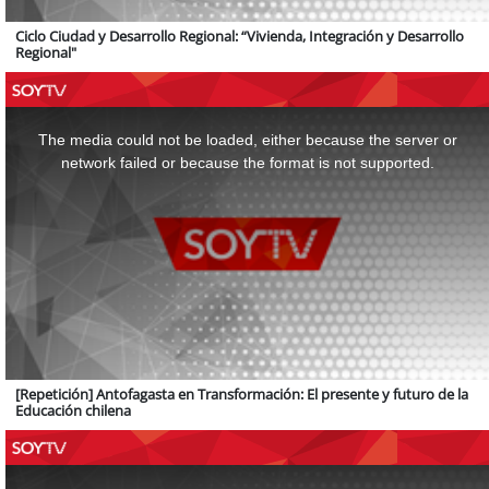
Ciclo Ciudad y Desarrollo Regional: “Vivienda, Integración y Desarrollo
Regional"
This
is
a
The media could not be loaded, either because the server or
modal
window.
network failed or because the format is not supported.
[Repetición] Antofagasta en Transformación: El presente y futuro de la
Educación chilena
This
is