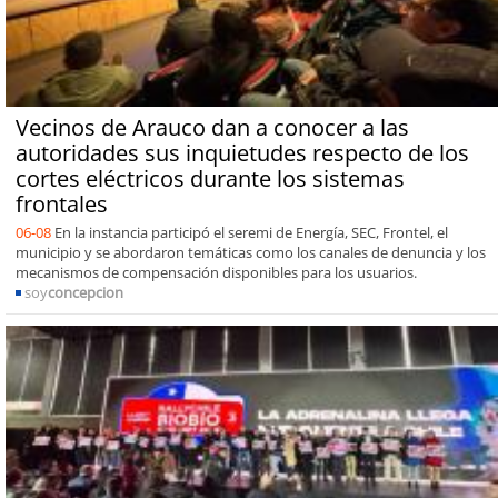
Vecinos de Arauco dan a conocer a las
autoridades sus inquietudes respecto de los
cortes eléctricos durante los sistemas
frontales
06-08
En la instancia participó el seremi de Energía, SEC, Frontel, el
municipio y se abordaron temáticas como los canales de denuncia y los
mecanismos de compensación disponibles para los usuarios.
soy
concepcion