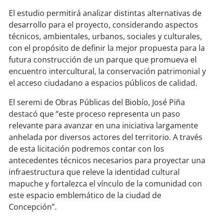
soy
sanantonio
El estudio permitirá analizar distintas alternativas de
desarrollo para el proyecto, considerando aspectos
soy
chillán
técnicos, ambientales, urbanos, sociales y culturales,
con el propósito de definir la mejor propuesta para la
soy
sancarlos
futura construcción de un parque que promueva el
encuentro intercultural, la conservación patrimonial y
soy
talcahuano
el acceso ciudadano a espacios públicos de calidad.
soy
concepción
El seremi de Obras Públicas del Biobío, José Piña
destacó que “este proceso representa un paso
soy
coronel
relevante para avanzar en una iniciativa largamente
anhelada por diversos actores del territorio. A través
soy
arauco
de esta licitación podremos contar con los
antecedentes técnicos necesarios para proyectar una
soy
temuco
infraestructura que releve la identidad cultural
mapuche y fortalezca el vínculo de la comunidad con
soy
valdivia
este espacio emblemático de la ciudad de
Concepción”.
soy
osorno