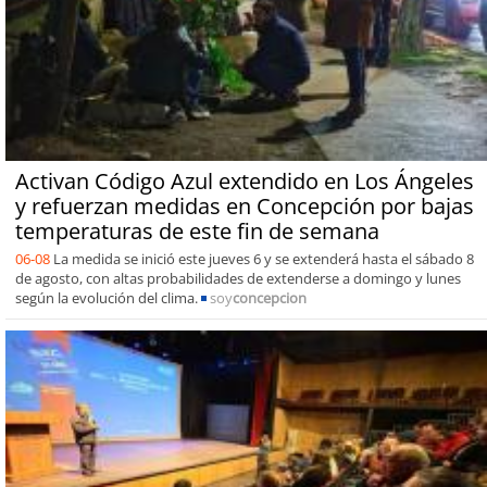
Activan Código Azul extendido en Los Ángeles
y refuerzan medidas en Concepción por bajas
temperaturas de este fin de semana
06-08
La medida se inició este jueves 6 y se extenderá hasta el sábado 8
de agosto, con altas probabilidades de extenderse a domingo y lunes
según la evolución del clima.
soy
concepcion