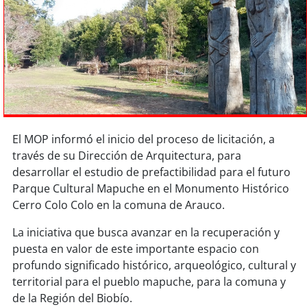
Sostenibilidad
soy
chile
soy
arica
soy
iquique
El MOP informó el inicio del proceso de licitación, a
soy
calama
través de su Dirección de Arquitectura, para
desarrollar el estudio de prefactibilidad para el futuro
soy
antofagasta
Parque Cultural Mapuche en el Monumento Histórico
Cerro Colo Colo en la comuna de Arauco.
soy
copiapó
La iniciativa que busca avanzar en la recuperación y
soy
valparaíso
puesta en valor de este importante espacio con
profundo significado histórico, arqueológico, cultural y
soy
quillota
territorial para el pueblo mapuche, para la comuna y
de la Región del Biobío.