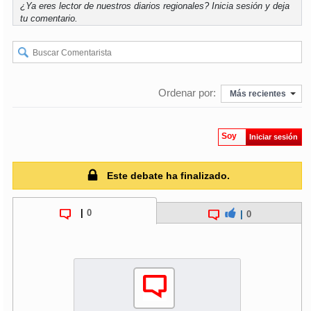
¿Ya eres lector de nuestros diarios regionales?
Inicia sesión
y deja
tu comentario.
Ordenar por:
Más recientes
Soy
Iniciar sesión
Este debate ha finalizado.
|
0
|
0