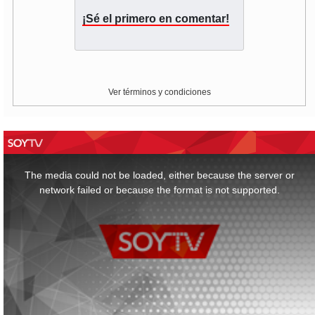
¡Sé el primero en comentar!
Ver términos y condiciones
This
is
a
The media could not be loaded, either because the server or
modal
window.
network failed or because the format is not supported.