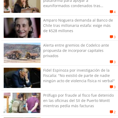
plataforma para apoyar a
exuniformados condenados tras
estallido social
4
Amparo Noguera demanda al Banco de
Chile tras millonaria estafa: exige más
de $528 millones
3
Alerta entre gremios de Codelco ante
propuesta de incorporar capitales
privados
3
Fidel Espinoza por investigación de la
Fiscalía: "No existió de parte de nadie
ningún acto de violencia física ni verbal"
3
Prófugo por fraude al fisco fue detenido
en las oficinas del SII de Puerto Montt
mientras pedía más facturas
2