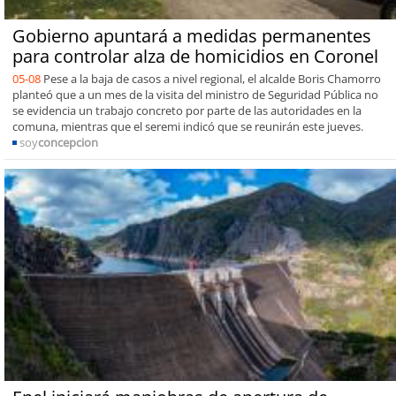
Gobierno apuntará a medidas permanentes
para controlar alza de homicidios en Coronel
05-08
Pese a la baja de casos a nivel regional, el alcalde Boris Chamorro
planteó que a un mes de la visita del ministro de Seguridad Pública no
se evidencia un trabajo concreto por parte de las autoridades en la
comuna, mientras que el seremi indicó que se reunirán este jueves.
soy
concepcion