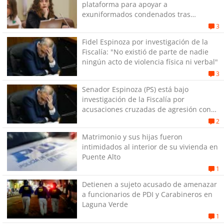
plataforma para apoyar a
exuniformados condenados tras
estallido social
3
Fidel Espinoza por investigación de la
Fiscalía: "No existió de parte de nadie
ningún acto de violencia física ni verbal"
3
Senador Espinoza (PS) está bajo
investigación de la Fiscalía por
acusaciones cruzadas de agresión con
su pareja
2
Matrimonio y sus hijas fueron
intimidados al interior de su vivienda en
Puente Alto
1
Detienen a sujeto acusado de amenazar
a funcionarios de PDI y Carabineros en
Laguna Verde
1