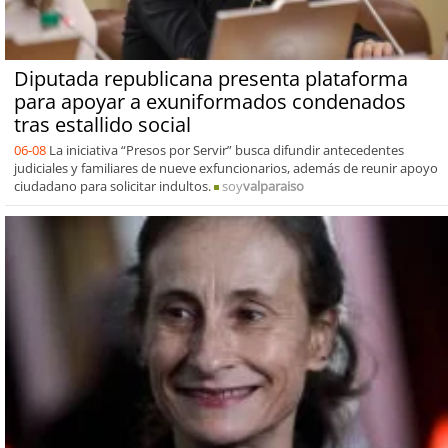
Diputada republicana presenta plataforma
para apoyar a exuniformados condenados
tras estallido social
06-08
La iniciativa “Presos por Servir” busca difundir antecedentes
judiciales y familiares de nueve exfuncionarios, además de reunir apoyo
ciudadano para solicitar indultos.
soy
valparaiso