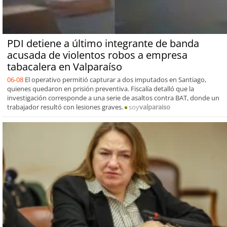
PDI detiene a último integrante de banda
acusada de violentos robos a empresa
tabacalera en Valparaíso
06-08
El operativo permitió capturar a dos imputados en Santiago,
quienes quedaron en prisión preventiva. Fiscalía detalló que la
investigación corresponde a una serie de asaltos contra BAT, donde un
trabajador resultó con lesiones graves.
soy
valparaiso