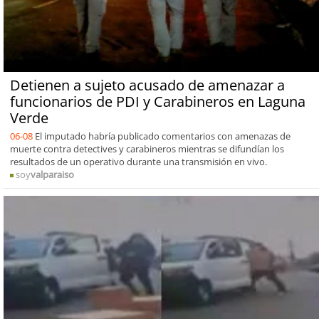
Detienen a sujeto acusado de amenazar a
funcionarios de PDI y Carabineros en Laguna
Verde
06-08
El imputado habría publicado comentarios con amenazas de
muerte contra detectives y carabineros mientras se difundían los
resultados de un operativo durante una transmisión en vivo.
soy
valparaiso