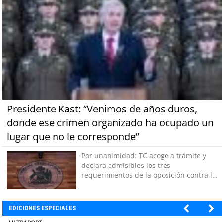
Presidente Kast: “Venimos de años duros,
donde ese crimen organizado ha ocupado un
lugar que no le corresponde”
Por unanimidad: TC acoge a trámite y
declara admisibles los tres
requerimientos de la oposición contra la
megarreforma
EDICIONES ESPECIALES