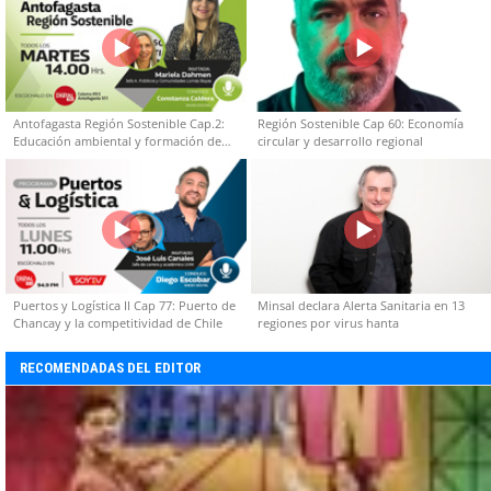
Antofagasta Región Sostenible Cap.2:
Región Sostenible Cap 60: Economía
Educación ambiental y formación de
circular y desarrollo regional
capacidades técnicas
Puertos y Logística II Cap 77: Puerto de
Minsal declara Alerta Sanitaria en 13
Chancay y la competitividad de Chile
regiones por virus hanta
RECOMENDADAS DEL EDITOR