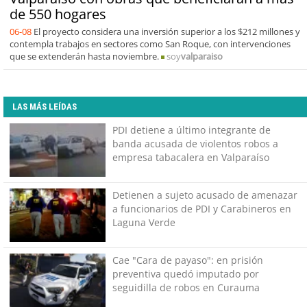
de 550 hogares
06-08
El proyecto considera una inversión superior a los $212 millones y
contempla trabajos en sectores como San Roque, con intervenciones
que se extenderán hasta noviembre.
soy
valparaiso
LAS MÁS LEÍDAS
PDI detiene a último integrante de
banda acusada de violentos robos a
empresa tabacalera en Valparaíso
Detienen a sujeto acusado de amenazar
a funcionarios de PDI y Carabineros en
Laguna Verde
Cae "Cara de payaso": en prisión
preventiva quedó imputado por
seguidilla de robos en Curauma