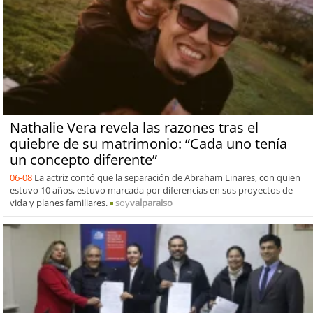
Nathalie Vera revela las razones tras el
quiebre de su matrimonio: “Cada uno tenía
un concepto diferente”
06-08
La actriz contó que la separación de Abraham Linares, con quien
estuvo 10 años, estuvo marcada por diferencias en sus proyectos de
vida y planes familiares.
soy
valparaiso