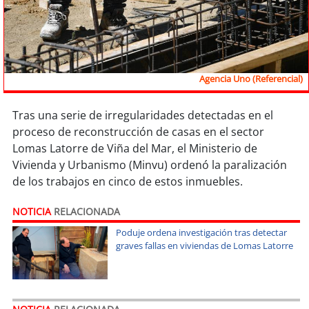
Sostenibilidad
soy
chile
soy
arica
Agencia Uno (Referencial)
soy
iquique
Tras una serie de irregularidades detectadas en el
proceso de reconstrucción de casas en el sector
soy
calama
Lomas Latorre de Viña del Mar, el Ministerio de
Vivienda y Urbanismo (Minvu) ordenó la paralización
soy
antofagasta
de los trabajos en cinco de estos inmuebles.
soy
copiapó
NOTICIA
RELACIONADA
Poduje ordena investigación tras detectar
soy
valparaíso
graves fallas en viviendas de Lomas Latorre
soy
quillota