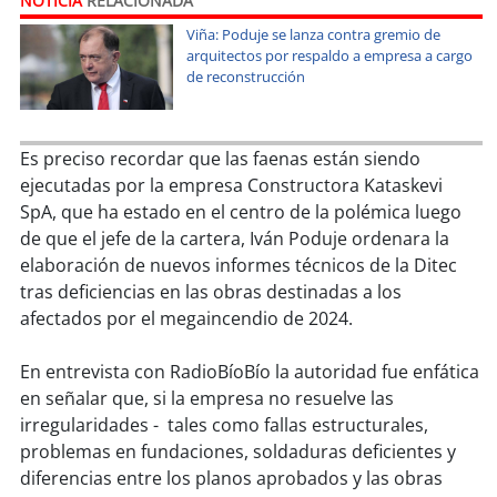
NOTICIA
RELACIONADA
soy
sanantonio
Viña: Poduje se lanza contra gremio de
arquitectos por respaldo a empresa a cargo
soy
chillán
de reconstrucción
soy
sancarlos
Es preciso recordar que las faenas están siendo
soy
talcahuano
ejecutadas por la empresa Constructora Kataskevi
SpA, que ha estado en el centro de la polémica luego
soy
concepción
de que el jefe de la cartera, Iván Poduje ordenara la
elaboración de nuevos informes técnicos de la Ditec
soy
coronel
tras deficiencias en las obras destinadas a los
afectados por el megaincendio de 2024.
soy
arauco
En entrevista con RadioBíoBío la autoridad fue enfática
soy
temuco
en señalar que, si la empresa no resuelve las
irregularidades - tales como fallas estructurales,
soy
valdivia
problemas en fundaciones, soldaduras deficientes y
diferencias entre los planos aprobados y las obras
soy
osorno