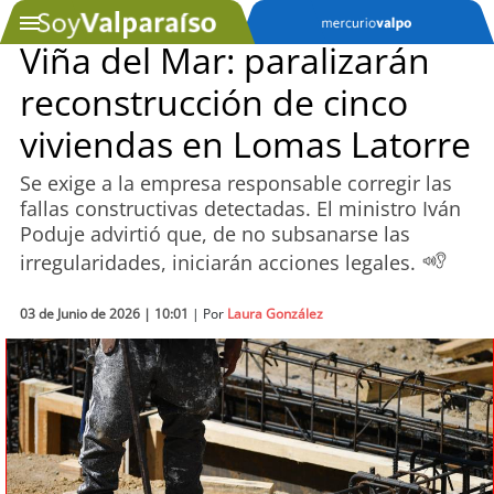
Viña del Mar: paralizarán
reconstrucción de cinco
SOYTV
viviendas en Lomas Latorre
Se exige a la empresa responsable corregir las
Podcast
fallas constructivas detectadas. El ministro Iván
Poduje advirtió que, de no subsanarse las
Actualidad
irregularidades, iniciarán acciones legales.
Entretención
03 de Junio de 2026 | 10:01
| Por
Laura González
Economía
Deportes
Tecnología