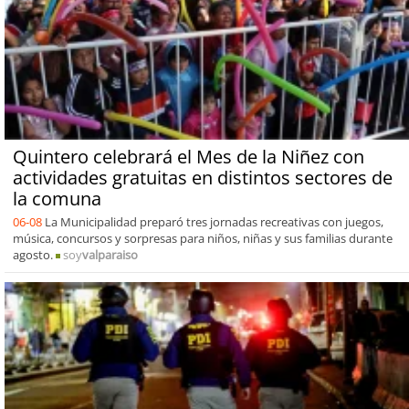
Quintero celebrará el Mes de la Niñez con
actividades gratuitas en distintos sectores de
la comuna
06-08
La Municipalidad preparó tres jornadas recreativas con juegos,
música, concursos y sorpresas para niños, niñas y sus familias durante
agosto.
soy
valparaiso