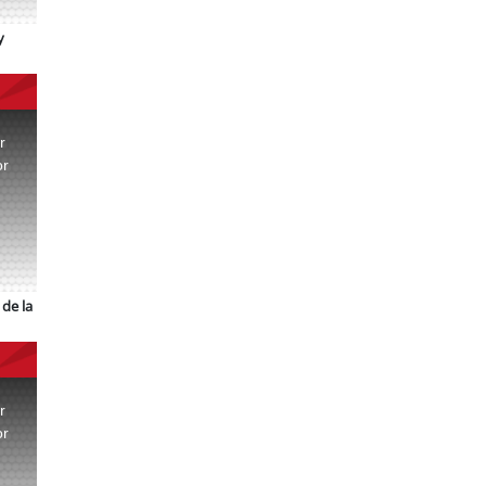
y
r
or
.
de la
r
or
.