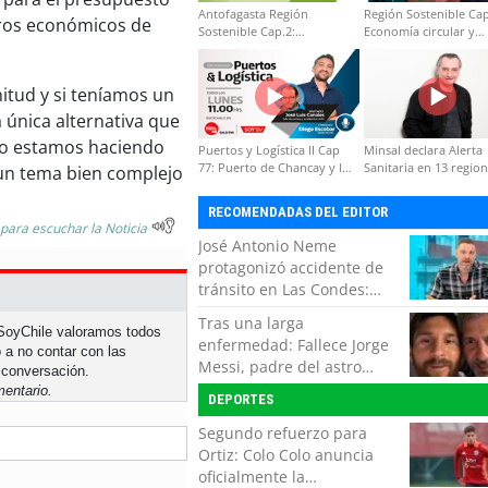
Antofagasta Región
Región Sostenible Cap
tros económicos de
Sostenible Cap.2:
Economía circular y
Educación ambiental y
desarrollo regional
formación de capacidades
técnicas
nitud y si teníamos un
 única alternativa que
 lo estamos haciendo
Puertos y Logística II Cap
Minsal declara Alerta
77: Puerto de Chancay y la
Sanitaria en 13 regio
 un tema bien complejo
competitividad de Chile
por virus hanta
RECOMENDADAS DEL EDITOR
 para escuchar la Noticia
José Antonio Neme
protagonizó accidente de
tránsito en Las Condes:
Colisionó con un
Tras una larga
motociclista
n SoyChile valoramos todos
enfermedad: Fallece Jorge
 a no contar con las
Messi, padre del astro
 conversación.
argentino
entario.
DEPORTES
Segundo refuerzo para
Ortiz: Colo Colo anuncia
oficialmente la