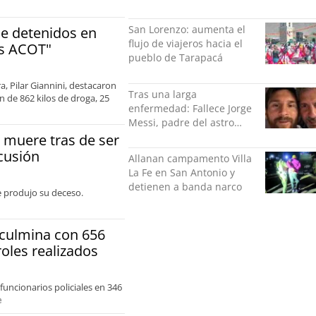
Roberto “Negro” Palma
San Lorenzo: aumenta el
de detenidos en
flujo de viajeros hacia el
es ACOT"
pueblo de Tarapacá
ra, Pilar Giannini, destacaron
Tras una larga
n de 862 kilos de droga, 25
enfermedad: Fallece Jorge
Messi, padre del astro
argentino
 muere tras de ser
cusión
Allanan campamento Villa
La Fe en San Antonio y
detienen a banda narco
e produjo su deceso.
 culmina con 656
oles realizados
funcionarios policiales en 346
e