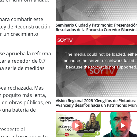
 para combatir este
Seminario Ciudad y Patrimonio: Presentació
 Ley de Reconstrucción
Resultados de la Encuesta Corredor Bioceáni
ar un crecimiento
logística e infraestructura ferroviaria
This
is
 se aprueba la reforma.
a
The media could not be loaded, eithe
modal
window.
car alrededor de 0.7
because the server or network failed 
because the format is not supported
na serie de medidas
 sea rechazada, Mas
n poquito más lenta,
Visión Regional 2026 “Geoglifos de Pintados:
 en obras públicas, en
Avances y desafíos hacia un Patrimonio Mun
s una batería de
de Unesco”
respecto al
 para el presupuesto