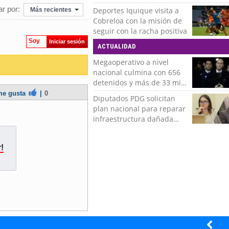
incorporación de Ivan
r por:
Deportes Iquique visita a
Más recientes
Román
Cobreloa con la misión de
seguir con la racha positiva
Soy
Iniciar sesión
ACTUALIDAD
Megaoperativo a nivel
nacional culmina con 656
detenidos y más de 33 mil
controles realizados
e gusta
|
0
Diputados PDG solicitan
plan nacional para reparar
infraestructura dañada
tras recientes temporales
!