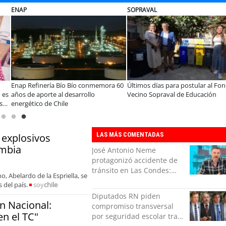
EBI CHILE
SOPRAVAL
o Levantemos
EBI Chile reúne a expertos para
Más de 1.600 alumnos 
cuperar el
abordar desafíos de inversión e
de programa Súper Sa
r
infraestructura en gestión circular de
en lo que va del año
Región de
residuos
LAS MÁS COMENTADAS
 explosivos
ombia
José Antonio Neme
protagonizó accidente de
tránsito en Las Condes:
, Abelardo de la Espriella, se
Colisionó con un
 del país.
soy
chile
motociclista
Diputados RN piden
n Nacional:
compromiso transversal
n el TC"
por seguridad escolar tras