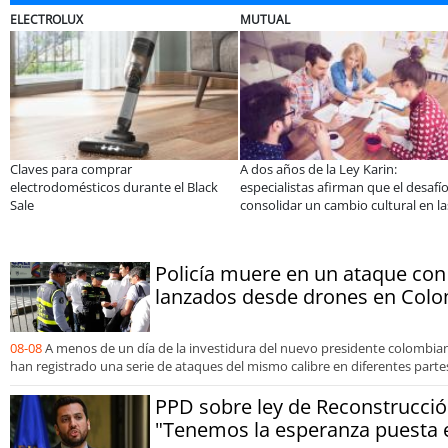
SOPRAVAL
onmemora 60
Últimos días para postular al Fondo
Banco de Chile y Desafí
lo
Vecino Sopraval de Educación
Chile lanzan plan para re
borde costero y reactiva
emprendimientos en la 
Coquimbo
Policía muere en un ataque con
lanzados desde drones en Col
08-08
A menos de un día de la investidura del nuevo presidente colombiano
han registrado una serie de ataques del mismo calibre en diferentes partes
PPD sobre ley de Reconstrucció
"Tenemos la esperanza puesta e