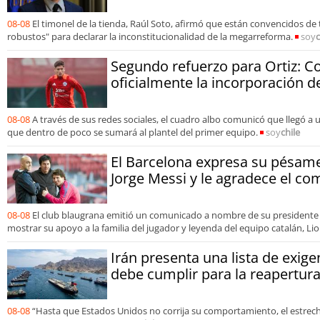
08-08
El timonel de la tienda, Raúl Soto, afirmó que están convencidos de
robustos" para declarar la inconstitucionalidad de la megarreforma.
soy
c
Segundo refuerzo para Ortiz: C
oficialmente la incorporación 
08-08
A través de sus redes sociales, el cuadro albo comunicó que llegó a 
que dentro de poco se sumará al plantel del primer equipo.
soy
chile
El Barcelona expresa su pésame
Jorge Messi y le agradece el c
08-08
El club blaugrana emitió un comunicado a nombre de su presidente y
mostrar su apoyo a la familia del jugador y leyenda del equipo catalán, Li
Irán presenta una lista de exig
debe cumplir para la reapertu
08-08
“Hasta que Estados Unidos no corrija su comportamiento, el estrec