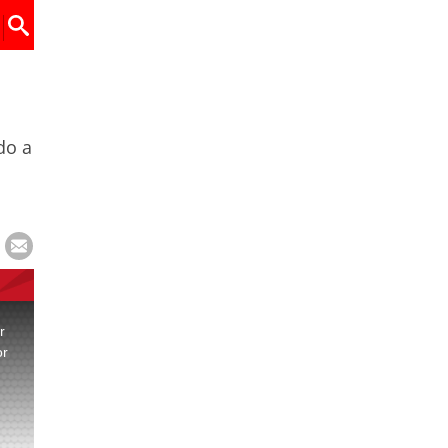
do a
r
or
.