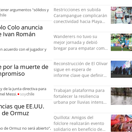
polémica INBA
Restricciones en subida
 tener argumentos "sólidos y
hile
Carampangue complicarán
conectividad hacia Playa
olo Colo anuncia
Ancha
de Ivan Román
Wanderers no tuvo su
mejor jornada y debió
bregar para empatar como
un acuerdo con el jugador y
local ante San Marcos
Reconstrucción de El Olivar
 por la muerte de
sigue en espera de
ompromiso
informe clave que definirá
viviendas afectadas
 de la junta directiva para
Trabajan plataforma para
onel Messi.
soy
chile
fortalecer la resiliencia
urbana por lluvias intensas
encias que EE.UU.
en Concepción
ra de Ormuz
Quillota: Amigos del
folclore realizarán evento
ho de Ormuz no será abierto”,
solidario en beneficio de