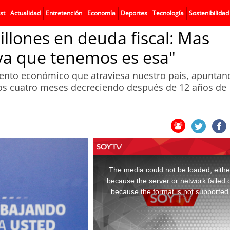
st
Actualidad
Entretención
Economía
Deportes
Tecnología
Sostenibilidad
lones en deuda fiscal: Mas
iva que tenemos es esa"
ento económico que atraviesa nuestro país, apuntan
mos cuatro meses decreciendo después de 12 años de
This
is
a
The media could not be loaded, eithe
modal
window.
because the server or network failed 
because the format is not supported