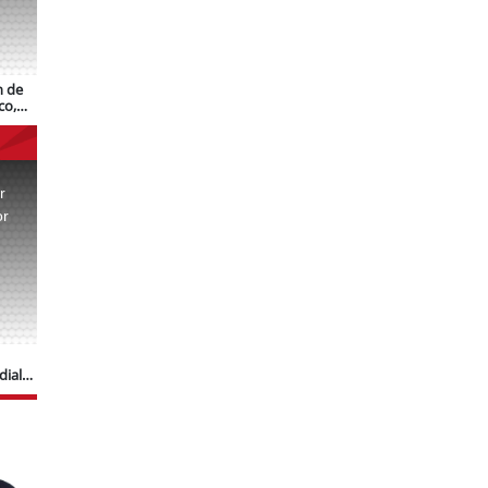
n de
co,
r
or
.
dial