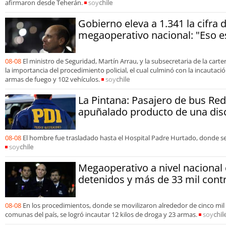
afirmaron desde Teherán.
soy
chile
Gobierno eleva a 1.341 la cifra 
megaoperativo nacional: "Eso 
08-08
El ministro de Seguridad, Martín Arrau, y la subsecretaria de la carte
la importancia del procedimiento policial, el cual culminó con la incautació
armas de fuego y 102 vehículos.
soy
chile
La Pintana: Pasajero de bus Red
apuñalado producto de una dis
08-08
El hombre fue trasladado hasta el Hospital Padre Hurtado, donde s
soy
chile
Megaoperativo a nivel nacional
detenidos y más de 33 mil contr
08-08
En los procedimientos, donde se movilizaron alrededor de cinco mil 
comunas del país, se logró incautar 12 kilos de droga y 23 armas.
soy
chil