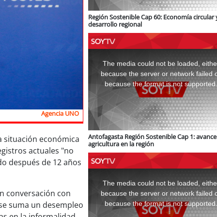
Región Sostenible Cap 60: Economía circular 
desarrollo regional
This
is
a
The media could not be loaded, eithe
modal
window.
because the server or network failed 
because the format is not supported
Agencia UNO
Antofagasta Región Sostenible Cap 1: avance 
la situación económica
agricultura en la región
gistros actuales "no
do después de 12 años
This
is
a
The media could not be loaded, eithe
modal
window.
en conversación con
because the server or network failed 
because the format is not supported
 "se suma un desempleo
s en la informalidad.