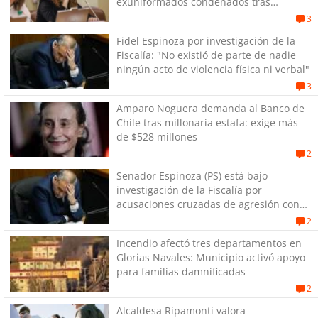
exuniformados condenados tras
estallido social
3
Fidel Espinoza por investigación de la
Fiscalía: "No existió de parte de nadie
ningún acto de violencia física ni verbal"
3
Amparo Noguera demanda al Banco de
Chile tras millonaria estafa: exige más
de $528 millones
2
Senador Espinoza (PS) está bajo
investigación de la Fiscalía por
acusaciones cruzadas de agresión con
su pareja
2
Incendio afectó tres departamentos en
Glorias Navales: Municipio activó apoyo
para familias damnificadas
2
Alcaldesa Ripamonti valora