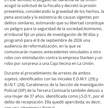
soy
sanantonio
acogió la solicitud de la Fiscalía y decretó la prisión
preventiva, considerando la gravedad de los hechos, la
soy
chillán
pena asociada y la existencia de causas vigentes por
delitos similares, estimando que su libertad constituye
soy
sancarlos
un peligro para la seguridad de la sociedad.Asimismo,
el tribunal fijó un plazo de investigación de 90 días y
soy
talcahuano
programó para el 8 de septiembre de 2026 una
audiencia de reformalización, en la que se
soy
concepción
comunicarán nuevos antecedentes vinculados a otro
robo con intimidación contra la empresa Starken y un
soy
coronel
robo por sorpresa a una Caja Vecina en La Unión.
soy
arauco
Durante el procedimiento de arresto de ambos
sujetos, identificados con las iniciales E.D.M.Y. (29) y
soy
temuco
B.I.N.T. (24), Carabineros de la Sección de Investigación
Policial (SIP) de la Tercera Comisaría también detuvo a
soy
valdivia
una mujer de 37 años, identificada como J.S.D.Y., por el
delito de receptación. Ella quedó apercibida; es decir,
soy
osorno
con una advertencia formal.