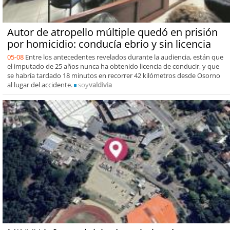
Autor de atropello múltiple quedó en prisión
por homicidio: conducía ebrio y sin licencia
05-08
Entre los antecedentes revelados durante la audiencia, están que
el imputado de 25 años nunca ha obtenido licencia de conducir, y que
se habría tardado 18 minutos en recorrer 42 kilómetros desde Osorno
al lugar del accidente.
soy
valdivia