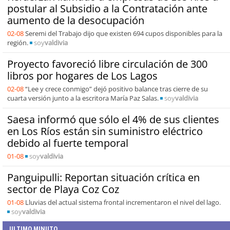
postular al Subsidio a la Contratación ante
aumento de la desocupación
02-08
Seremi del Trabajo dijo que existen 694 cupos disponibles para la
región.
soy
valdivia
Proyecto favoreció libre circulación de 300
libros por hogares de Los Lagos
02-08
“Lee y crece conmigo” dejó positivo balance tras cierre de su
cuarta versión junto a la escritora María Paz Salas.
soy
valdivia
Saesa informó que sólo el 4% de sus clientes
en Los Ríos están sin suministro eléctrico
debido al fuerte temporal
01-08
soy
valdivia
Panguipulli: Reportan situación crítica en
sector de Playa Coz Coz
01-08
Lluvias del actual sistema frontal incrementaron el nivel del lago.
soy
valdivia
ULTIMO MINUTO