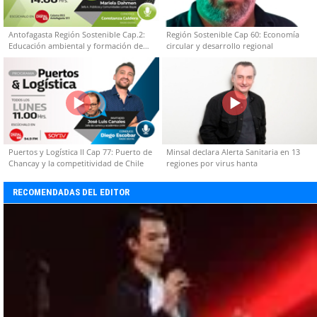
Antofagasta Región Sostenible Cap.2:
Región Sostenible Cap 60: Economía
Educación ambiental y formación de
circular y desarrollo regional
capacidades técnicas
Puertos y Logística II Cap 77: Puerto de
Minsal declara Alerta Sanitaria en 13
Chancay y la competitividad de Chile
regiones por virus hanta
RECOMENDADAS DEL EDITOR