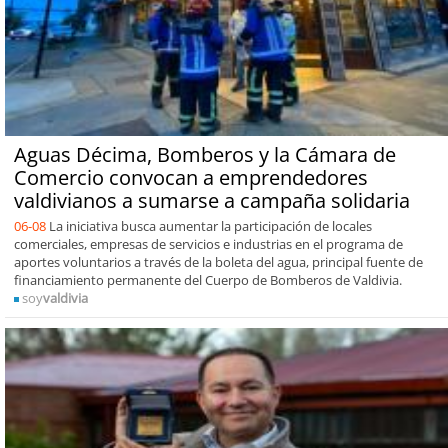
Aguas Décima, Bomberos y la Cámara de
Comercio convocan a emprendedores
valdivianos a sumarse a campaña solidaria
06-08
La iniciativa busca aumentar la participación de locales
comerciales, empresas de servicios e industrias en el programa de
aportes voluntarios a través de la boleta del agua, principal fuente de
financiamiento permanente del Cuerpo de Bomberos de Valdivia.
soy
valdivia