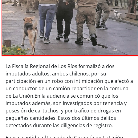
Sostenibilidad
soy
chile
soy
arica
soy
iquique
soy
calama
La Fiscalía Regional de Los Ríos formalizó a dos
imputados adultos, ambos chilenos, por su
soy
antofagasta
participación en un robo con intimidación que afectó a
un conductor de un camión repartidor en la comuna
soy
copiapó
de La Unión.En la audiencia se comunicó que los
imputados además, son investigados por tenencia y
soy
valparaíso
posesión de cartuchos; y por tráfico de drogas en
pequeñas cantidades. Estos dos últimos delitos
soy
quillota
detectados durante las diligencias de registro.
En ese sentido, el Juzgado de Garantía de La Unión