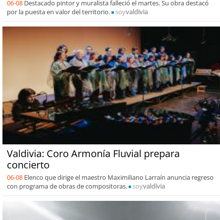
06-08
Destacado pintor y muralista falleció el martes. Su obra destacó
por la puesta en valor del territorio.
soy
valdivia
Valdivia: Coro Armonía Fluvial prepara
concierto
06-08
Elenco que dirige el maestro Maximiliano Larraín anuncia regreso
con programa de obras de compositoras.
soy
valdivia