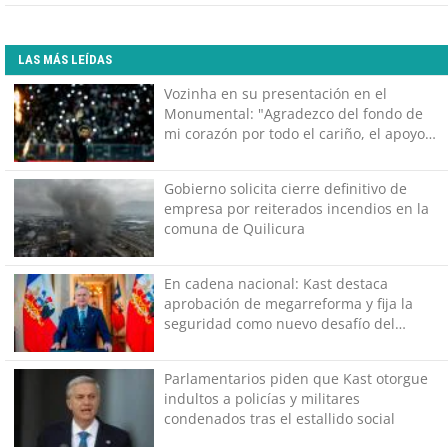
LAS MÁS LEÍDAS
Vozinha en su presentación en el
Monumental: "Agradezco del fondo de
mi corazón por todo el cariño, el apoyo
del más grande de Chile"
Gobierno solicita cierre definitivo de
empresa por reiterados incendios en la
comuna de Quilicura
En cadena nacional: Kast destaca
aprobación de megarreforma y fija la
seguridad como nuevo desafío del
Gobierno
Parlamentarios piden que Kast otorgue
indultos a policías y militares
condenados tras el estallido social