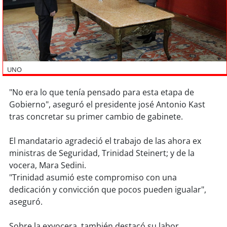
Sostenibilidad
soy
chile
soy
arica
UNO
soy
iquique
"No era lo que tenía pensado para esta etapa de
Gobierno", aseguró el presidente josé Antonio Kast
soy
calama
tras concretar su primer cambio de gabinete.
soy
antofagasta
El mandatario agradeció el trabajo de las ahora ex
ministras de Seguridad, Trinidad Steinert; y de la
soy
copiapó
vocera, Mara Sedini.
"Trinidad asumió este compromiso con una
soy
valparaíso
dedicación y convicción que pocos pueden igualar",
aseguró.
soy
quillota
Sobre la exvocera, también destacó su labor.