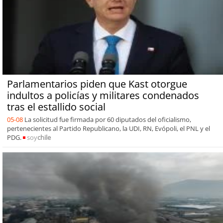
Parlamentarios piden que Kast otorgue
indultos a policías y militares condenados
tras el estallido social
05-08
La solicitud fue firmada por 60 diputados del oficialismo,
pertenecientes al Partido Republicano, la UDI, RN, Evópoli, el PNL y el
PDG.
soy
chile