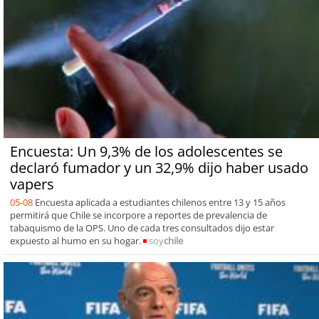
Encuesta: Un 9,3% de los adolescentes se
declaró fumador y un 32,9% dijo haber usado
vapers
05-08
Encuesta aplicada a estudiantes chilenos entre 13 y 15 años
permitirá que Chile se incorpore a reportes de prevalencia de
tabaquismo de la OPS. Uno de cada tres consultados dijo estar
expuesto al humo en su hogar.
soy
chile