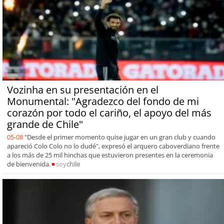
Vozinha en su presentación en el
Monumental: "Agradezco del fondo de mi
corazón por todo el cariño, el apoyo del más
grande de Chile"
05-08
"Desde el primer momento quise jugar en un gran club y cuando
apareció Colo Colo no lo dudé", expresó el arquero caboverdiano frente
a los más de 25 mil hinchas que estuvieron presentes en la ceremonia
de bienvenida.
soy
chile