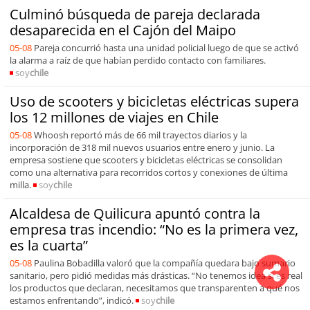
Culminó búsqueda de pareja declarada
desaparecida en el Cajón del Maipo
05-08
Pareja concurrió hasta una unidad policial luego de que se activó
la alarma a raíz de que habían perdido contacto con familiares.
soy
chile
Uso de scooters y bicicletas eléctricas supera
los 12 millones de viajes en Chile
05-08
Whoosh reportó más de 66 mil trayectos diarios y la
incorporación de 318 mil nuevos usuarios entre enero y junio. La
empresa sostiene que scooters y bicicletas eléctricas se consolidan
como una alternativa para recorridos cortos y conexiones de última
milla.
soy
chile
Alcaldesa de Quilicura apuntó contra la
empresa tras incendio: “No es la primera vez,
es la cuarta”
05-08
Paulina Bobadilla valoró que la compañía quedara bajo sumario
sanitario, pero pidió medidas más drásticas. “No tenemos idea si es real
los productos que declaran, necesitamos que transparenten a qué nos
estamos enfrentando”, indicó.
soy
chile