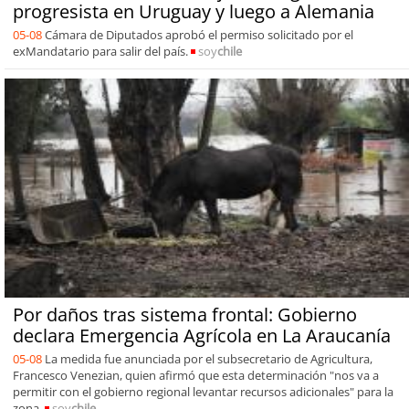
progresista en Uruguay y luego a Alemania
05-08
Cámara de Diputados aprobó el permiso solicitado por el
exMandatario para salir del país.
soy
chile
Por daños tras sistema frontal: Gobierno
declara Emergencia Agrícola en La Araucanía
05-08
La medida fue anunciada por el subsecretario de Agricultura,
Francesco Venezian, quien afirmó que esta determinación "nos va a
permitir con el gobierno regional levantar recursos adicionales" para la
zona.
soy
chile