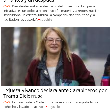
05-08
Presidente celebró el despacho del proyecto y dijo que la
iniciativa “es un todo: la reconstrucción material, la reconstrucción
institucional, la certeza jurídica, la competitividad tributaria y la
facilitación regulatoria”.
soy
chile
Exjueza Vivanco declara ante Carabineros por
Trama Bielorrusa
05-08
Exministra de la Corte Suprema se encuentra imputada por
cohecho y lavado de activos.
soy
chile