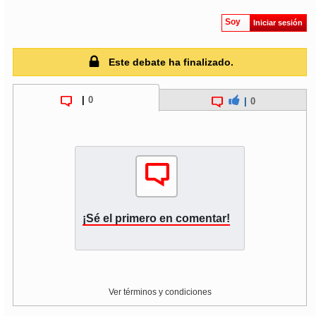
Soy
Iniciar sesión
Este debate ha finalizado.
|
0
|
0
¡Sé el primero en comentar!
Ver términos y condiciones