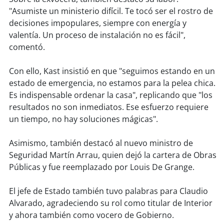
soy
sanantonio
"Asumiste un ministerio difícil. Te tocó ser el rostro de
decisiones impopulares, siempre con energía y
soy
chillán
valentía. Un proceso de instalación no es fácil",
comentó.
soy
sancarlos
Con ello, Kast insistió en que "seguimos estando en un
soy
talcahuano
estado de emergencia, no estamos para la pelea chica.
Es indispensable ordenar la casa", replicando que "los
soy
concepción
resultados no son inmediatos. Ese esfuerzo requiere
un tiempo, no hay soluciones mágicas".
soy
coronel
Asimismo, también destacó al nuevo ministro de
soy
arauco
Seguridad Martín Arrau, quien dejó la cartera de Obras
Públicas y fue reemplazado por Louis De Grange.
soy
temuco
El jefe de Estado también tuvo palabras para Claudio
soy
valdivia
Alvarado, agradeciendo su rol como titular de Interior
y ahora también como vocero de Gobierno.
soy
osorno