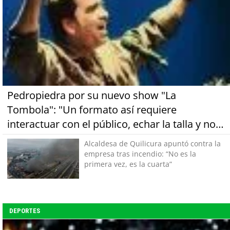
Pedropiedra por su nuevo show "La
Tombola": "Un formato así requiere
interactuar con el público, echar la talla y no
tener miedo a equivocarse"
Alcaldesa de Quilicura apuntó contra la
empresa tras incendio: “No es la
primera vez, es la cuarta”
DEPORTES