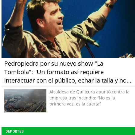
Pedropiedra por su nuevo show "La
Tombola": "Un formato así requiere
interactuar con el público, echar la talla y no
tener miedo a equivocarse"
Alcaldesa de Quilicura apuntó contra la
empresa tras incendio: “No es la
primera vez, es la cuarta”
DEPORTES