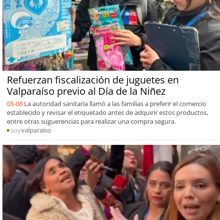
Refuerzan fiscalización de juguetes en
Valparaíso previo al Día de la Niñez
05-08
La autoridad sanitaria llamó a las familias a preferir el comercio
establecido y revisar el etiquetado antes de adquirir estos productos,
entre otras suguerencias para realizar una compra segura.
soy
valparaiso