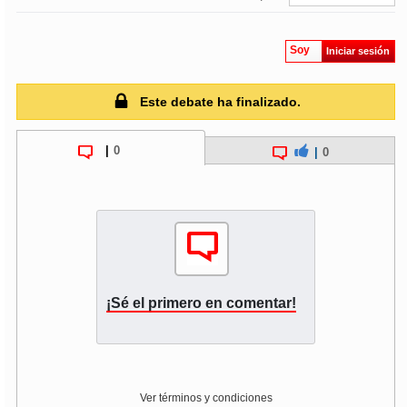
Soy
Iniciar sesión
Este debate ha finalizado.
|
0
|
0
¡Sé el primero en comentar!
Ver términos y condiciones