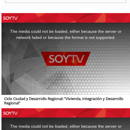
This
is
a
The media could not be loaded, either because the server or
modal
window.
network failed or because the format is not supported.
Ciclo Ciudad y Desarrollo Regional: “Vivienda, Integración y Desarrollo
Regional"
This
is
a
The media could not be loaded, either because the server or
modal