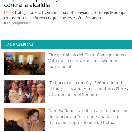
contra la alcaldía
05-08
Trabajadores, a través de una carta enviada al Concejo Municipal,
expusieron las deficiencias que hoy los están afectando.
soy
valparaiso
LAS MÁS LEÍDAS
Cinco familias del Cerro Concepción en
Valparaíso renovaron sus viviendas
patrimoniales
“Delincuente, cuma” y “Señora de feria”:
el fuego cruzado entre senadoras Flores
y Campillai en el Senado
Daniela Ramírez habría amenazado con
demandar a médica que analizó su
rostro por supuesto uso de bótox