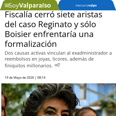
Fiscalía cerró siete aristas
del caso Reginato y sólo
SOYTV
Boisier enfrentaría una
formalización
Podcast
Dos causas activas vinculan al exadministrador a
Actualidad
reembolsos en joyas, licores, además de
finiquitos millonarios.
Entretención
19 de Mayo de 2026 | 08:14
Economía
Deportes
Tecnología