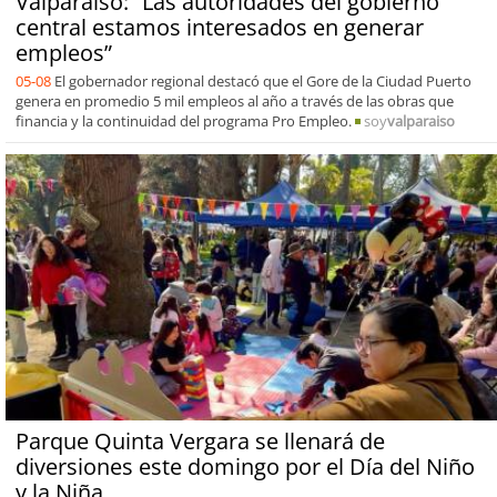
Valparaíso: “Las autoridades del gobierno
central estamos interesados en generar
empleos”
05-08
El gobernador regional destacó que el Gore de la Ciudad Puerto
genera en promedio 5 mil empleos al año a través de las obras que
financia y la continuidad del programa Pro Empleo.
soy
valparaiso
Parque Quinta Vergara se llenará de
diversiones este domingo por el Día del Niño
y la Niña