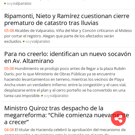
soy
valparaiso
Ripamonti, Nieto y Ramírez cuestionan cierre
prematuro de catastro tras lluvias
05-08
Alcaldes de Valparaíso, Viña del Mar y Concón criticaron al Mideso
por cortar el registro. Alegan que parte de los afectados serán
excluidos.
soy
valparaiso
Para no creerlo: identifican un nuevo socavón
en Av. Altamirano
05-08
Hundimiento se produjo poco antes de llegar a la plaza Rubén
Darío, por lo que Ministerio de Obras Públicas ya se encuentra
haciendo levantamientos en terreno, mientras los vecinos de Playa
Ancha viven un verdadero infierno: entre la congestión y el caos vial,
desplazarse entre el plan y el cerro porteño se ha convertido en una
tarea casi imposible.
soy
valparaiso
Ministro Quiroz tras despacho de la
megarreforma: “Chile comienza nuevamente
a crecer”
04-08
El titular de Hacienda celebró la aprobación del mecanismo de
compensación a municipios ante la exención en el pago de