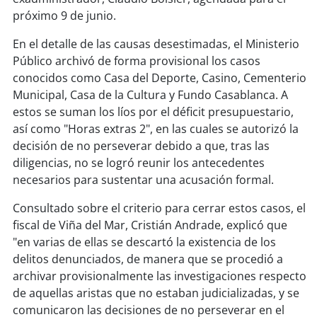
soy
sanantonio
próximo 9 de junio.
soy
chillán
En el detalle de las causas desestimadas, el Ministerio
Público archivó de forma provisional los casos
soy
sancarlos
conocidos como Casa del Deporte, Casino, Cementerio
Municipal, Casa de la Cultura y Fundo Casablanca. A
soy
talcahuano
estos se suman los líos por el déficit presupuestario,
así como "Horas extras 2", en las cuales se autorizó la
soy
concepción
decisión de no perseverar debido a que, tras las
diligencias, no se logró reunir los antecedentes
soy
coronel
necesarios para sustentar una acusación formal.
Consultado sobre el criterio para cerrar estos casos, el
soy
arauco
fiscal de Viña del Mar, Cristián Andrade, explicó que
"en varias de ellas se descartó la existencia de los
soy
temuco
delitos denunciados, de manera que se procedió a
archivar provisionalmente las investigaciones respecto
soy
valdivia
de aquellas aristas que no estaban judicializadas, y se
comunicaron las decisiones de no perseverar en el
soy
osorno