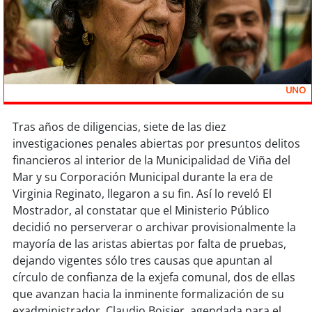
Sostenibilidad
soy
chile
soy
arica
UNO
soy
iquique
Tras años de diligencias, siete de las diez
investigaciones penales abiertas por presuntos delitos
soy
calama
financieros al interior de la Municipalidad de Viña del
Mar y su Corporación Municipal durante la era de
soy
antofagasta
Virginia Reginato, llegaron a su fin. Así lo reveló El
Mostrador, al constatar que el Ministerio Público
soy
copiapó
decidió no perserverar o archivar provisionalmente la
mayoría de las aristas abiertas por falta de pruebas,
soy
valparaíso
dejando vigentes sólo tres causas que apuntan al
círculo de confianza de la exjefa comunal, dos de ellas
soy
quillota
que avanzan hacia la inminente formalización de su
exadministrador, Claudio Boisier, agendada para el