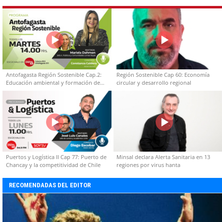
Antofagasta Región Sostenible Cap.2:
Región Sostenible Cap 60: Economía
Educación ambiental y formación de
circular y desarrollo regional
capacidades técnicas
Puertos y Logística II Cap 77: Puerto de
Minsal declara Alerta Sanitaria en 13
Chancay y la competitividad de Chile
regiones por virus hanta
RECOMENDADAS DEL EDITOR