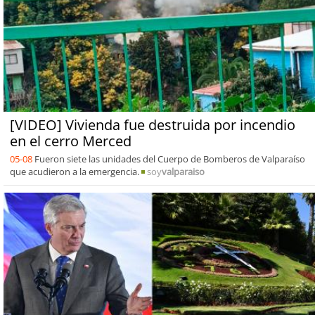
[VIDEO] Vivienda fue destruida por incendio
en el cerro Merced
05-08
Fueron siete las unidades del Cuerpo de Bomberos de Valparaíso
que acudieron a la emergencia.
soy
valparaiso