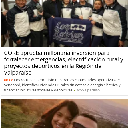
CORE aprueba millonaria inversión para
fortalecer emergencias, electrificación rural y
proyectos deportivos en la Región de
Valparaíso
06-08
Los recursos permitirán mejorar las capacidades operativas de
Senapred, identificar viviendas rurales sin acceso a energía eléctrica y
financiar iniciativas sociales y deportivas.
soy
valparaiso