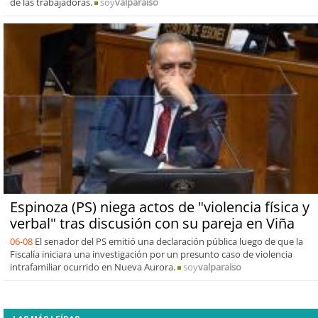
de las trabajadoras.
soy
valparaiso
Espinoza (PS) niega actos de "violencia física y
verbal" tras discusión con su pareja en Viña
06-08
El senador del PS emitió una declaración pública luego de que la
Fiscalía iniciara una investigación por un presunto caso de violencia
intrafamiliar ocurrido en Nueva Aurora.
soy
valparaiso