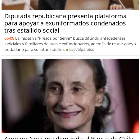
Diputada republicana presenta plataforma
para apoyar a exuniformados condenados
tras estallido social
06-08
La iniciativa “Presos por Servir” busca difundir antecedentes
judiciales y familiares de nueve exfuncionarios, además de reunir apoyo
ciudadano para solicitar indultos.
soy
valparaiso
Amparo Noguera demanda al Banco de Chile