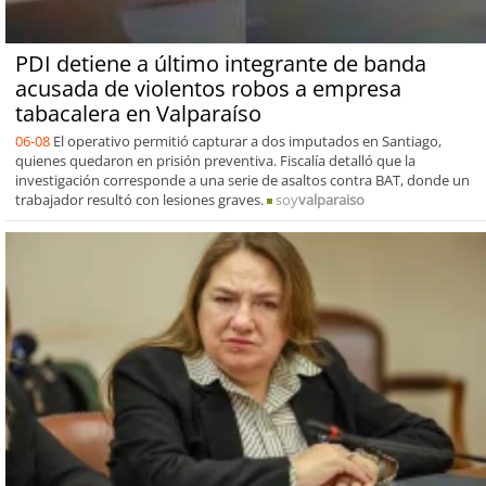
PDI detiene a último integrante de banda
acusada de violentos robos a empresa
tabacalera en Valparaíso
06-08
El operativo permitió capturar a dos imputados en Santiago,
quienes quedaron en prisión preventiva. Fiscalía detalló que la
investigación corresponde a una serie de asaltos contra BAT, donde un
trabajador resultó con lesiones graves.
soy
valparaiso