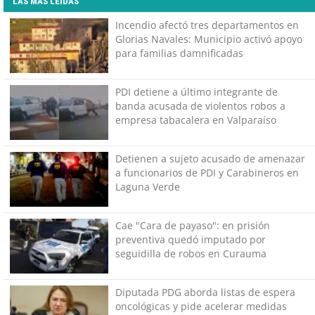
LAS MÁS LEÍDAS
Incendio afectó tres departamentos en
Glorias Navales: Municipio activó apoyo
para familias damnificadas
PDI detiene a último integrante de
banda acusada de violentos robos a
empresa tabacalera en Valparaíso
Detienen a sujeto acusado de amenazar
a funcionarios de PDI y Carabineros en
Laguna Verde
Cae "Cara de payaso": en prisión
preventiva quedó imputado por
seguidilla de robos en Curauma
Diputada PDG aborda listas de espera
oncológicas y pide acelerar medidas