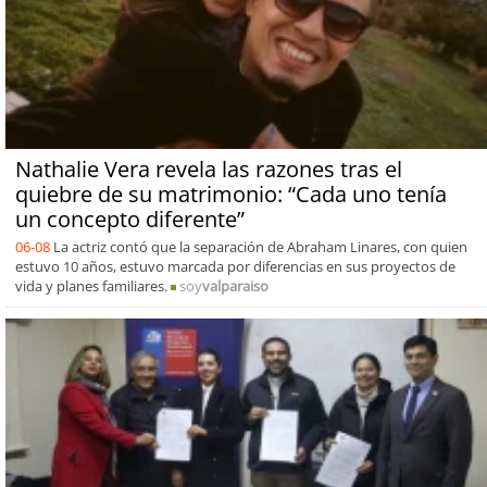
Nathalie Vera revela las razones tras el
quiebre de su matrimonio: “Cada uno tenía
un concepto diferente”
06-08
La actriz contó que la separación de Abraham Linares, con quien
estuvo 10 años, estuvo marcada por diferencias en sus proyectos de
vida y planes familiares.
soy
valparaiso