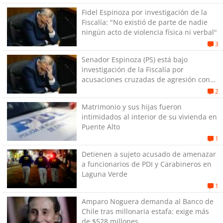
Fidel Espinoza por investigación de la
Fiscalía: "No existió de parte de nadie
ningún acto de violencia física ni verbal"
3
Senador Espinoza (PS) está bajo
investigación de la Fiscalía por
acusaciones cruzadas de agresión con
su pareja
2
Matrimonio y sus hijas fueron
intimidados al interior de su vivienda en
Puente Alto
1
Detienen a sujeto acusado de amenazar
a funcionarios de PDI y Carabineros en
Laguna Verde
1
Amparo Noguera demanda al Banco de
Chile tras millonaria estafa: exige más
de $528 millones