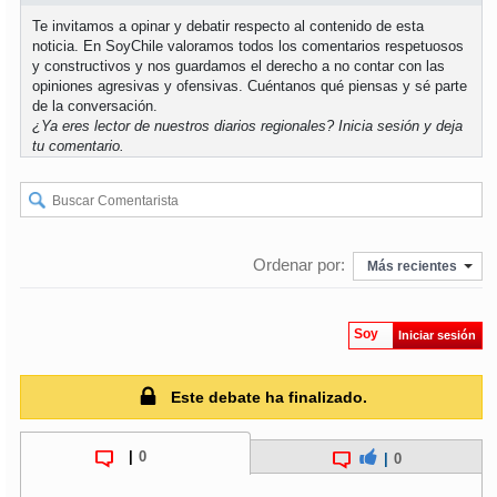
Te invitamos a opinar y debatir respecto al contenido de esta
noticia. En SoyChile valoramos todos los comentarios respetuosos
soy
puertomontt
y constructivos y nos guardamos el derecho a no contar con las
opiniones agresivas y ofensivas. Cuéntanos qué piensas y sé parte
soy
chiloé
de la conversación.
¿Ya eres lector de nuestros diarios regionales?
Inicia sesión
y deja
tu comentario.
Ordenar por:
Más recientes
Soy
Iniciar sesión
Este debate ha finalizado.
|
0
|
0