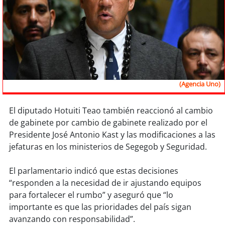
Sostenibilidad
soy
chile
soy
arica
soy
iquique
(Agencia Uno)
soy
calama
El diputado Hotuiti Teao también reaccionó al cambio
de gabinete por cambio de gabinete realizado por el
soy
antofagasta
Presidente José Antonio Kast y las modificaciones a las
jefaturas en los ministerios de Segegob y Seguridad.
soy
copiapó
El parlamentario indicó que estas decisiones
soy
valparaíso
“responden a la necesidad de ir ajustando equipos
para fortalecer el rumbo” y aseguró que “lo
soy
quillota
importante es que las prioridades del país sigan
avanzando con responsabilidad”.