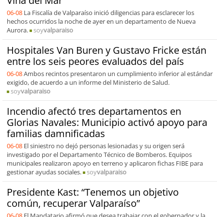
Viña del Mar
06-08
La Fiscalía de Valparaíso inició diligencias para esclarecer los
hechos ocurridos la noche de ayer en un departamento de Nueva
Aurora.
soy
valparaiso
Hospitales Van Buren y Gustavo Fricke están
entre los seis peores evaluados del país
06-08
Ambos recintos presentaron un cumplimiento inferior al estándar
exigido, de acuerdo a un informe del Ministerio de Salud.
soy
valparaiso
Incendio afectó tres departamentos en
Glorias Navales: Municipio activó apoyo para
familias damnificadas
06-08
El siniestro no dejó personas lesionadas y su origen será
investigado por el Departamento Técnico de Bomberos. Equipos
municipales realizaron apoyo en terreno y aplicaron fichas FIBE para
gestionar ayudas sociales.
soy
valparaiso
Presidente Kast: “Tenemos un objetivo
común, recuperar Valparaíso”
06-08
El Mandatario afirmó que desea trabajar con el gobernador y la