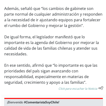
soy
sanantonio
Además, señaló que “los cambios de gabinete son
soy
chillán
parte normal de cualquier administración y responden
a la necesidad de ir ajustando equipos para fortalecer
soy
sancarlos
el rumbo del Gobierno y mejorar la gestión”.
soy
talcahuano
De igual forma, el legislador manifestó que lo
importante es la agenda del Gobierno por mejorar la
soy
concepción
calidad de vida de las familias chilenas y atender sus
necesidades.
soy
coronel
En ese sentido, afirmó que “lo importante es que las
soy
arauco
prioridades del país sigan avanzando con
responsabilidad, especialmente en materias de
soy
temuco
seguridad, crecimiento y apoyo a las familias”.
Click para escuchar la Noticia
soy
valdivia
¡Bienvenido
#ComentaristaSoyChile!
soy
osorno