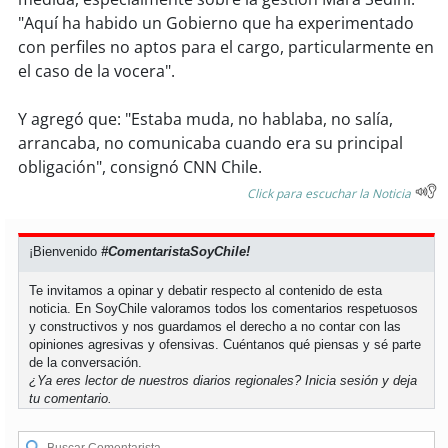
soy
sanantonio
"Aquí ha habido un Gobierno que ha experimentado
con perfiles no aptos para el cargo, particularmente en
soy
chillán
el caso de la vocera".
soy
sancarlos
Y agregó que: "Estaba muda, no hablaba, no salía,
arrancaba, no comunicaba cuando era su principal
soy
talcahuano
obligación", consignó CNN Chile.
Click para escuchar la Noticia
soy
concepción
soy
coronel
¡Bienvenido
#ComentaristaSoyChile!
Te invitamos a opinar y debatir respecto al contenido de esta
soy
arauco
noticia. En SoyChile valoramos todos los comentarios respetuosos
y constructivos y nos guardamos el derecho a no contar con las
soy
temuco
opiniones agresivas y ofensivas. Cuéntanos qué piensas y sé parte
de la conversación.
¿Ya eres lector de nuestros diarios regionales?
Inicia sesión
y deja
soy
valdivia
tu comentario.
soy
osorno