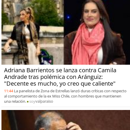
Adriana Barrientos se lanza contra Camila
Andrade tras polémica con Aránguiz:
"Decente es mucho, yo creo que caliente"
11:44
La panelista de Zona de Estrellas lanzó duras críticas con respecto
al comportamiento de la ex Miss Chile, con hombres que mantienen
una relación.
soy
valparaiso