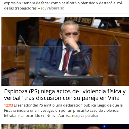
expresión “señora de feria” como calificativo ofensivo y destacó el rol
de las trabajadoras.
soy
valparaiso
Espinoza (PS) niega actos de "violencia física y
verbal" tras discusión con su pareja en Viña
12:03
El senador del PS emitió una declaración pública luego de que la
Fiscalía iniciara una investigación por un presunto caso de violencia
intrafamiliar ocurrido en Nueva Aurora.
soy
valparaiso