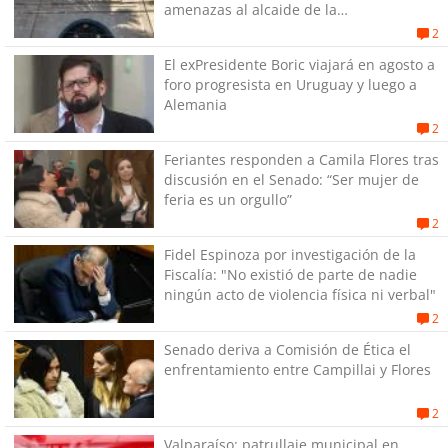
amenazas al alcaide de la
exPenitenciaría
2
El exPresidente Boric viajará en agosto a
foro progresista en Uruguay y luego a
Alemania
2
Feriantes responden a Camila Flores tras
discusión en el Senado: “Ser mujer de
feria es un orgullo”
2
Fidel Espinoza por investigación de la
Fiscalía: "No existió de parte de nadie
ningún acto de violencia física ni verbal"
2
Senado deriva a Comisión de Ética el
enfrentamiento entre Campillai y Flores
2
Valparaíso: patrullaje municipal en