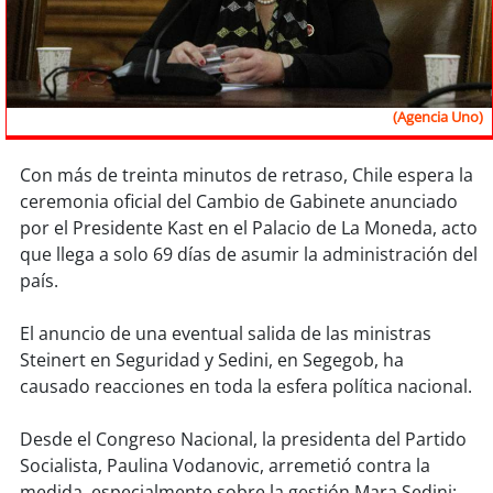
Sostenibilidad
soy
chile
(Agencia Uno)
soy
arica
soy
iquique
Con más de treinta minutos de retraso, Chile espera la
ceremonia oficial del Cambio de Gabinete anunciado
por el Presidente Kast en el Palacio de La Moneda, acto
soy
calama
que llega a solo 69 días de asumir la administración del
país.
soy
antofagasta
El anuncio de una eventual salida de las ministras
soy
copiapó
Steinert en Seguridad y Sedini, en Segegob, ha
causado reacciones en toda la esfera política nacional.
soy
valparaíso
Desde el Congreso Nacional, la presidenta del Partido
soy
quillota
Socialista, Paulina Vodanovic, arremetió contra la
medida, especialmente sobre la gestión Mara Sedini: