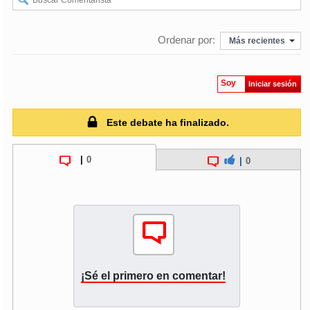
soy
puertomontt
Ordenar por:
Más recientes
soy
chiloé
Soy
Iniciar sesión
Este debate ha finalizado.
|
0
|
0
¡Sé el primero en comentar!