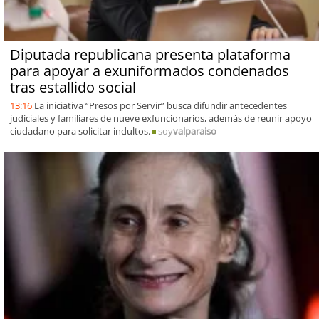
Diputada republicana presenta plataforma
para apoyar a exuniformados condenados
tras estallido social
13:16
La iniciativa “Presos por Servir” busca difundir antecedentes
judiciales y familiares de nueve exfuncionarios, además de reunir apoyo
ciudadano para solicitar indultos.
soy
valparaiso