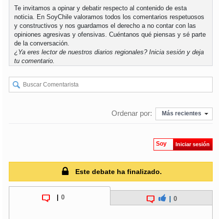
Te invitamos a opinar y debatir respecto al contenido de esta
noticia. En SoyChile valoramos todos los comentarios respetuosos
soy
puertomontt
y constructivos y nos guardamos el derecho a no contar con las
opiniones agresivas y ofensivas. Cuéntanos qué piensas y sé parte
de la conversación.
soy
chiloé
¿Ya eres lector de nuestros diarios regionales?
Inicia sesión
y deja
tu comentario.
Ordenar por:
Más recientes
Soy
Iniciar sesión
Este debate ha finalizado.
|
0
|
0