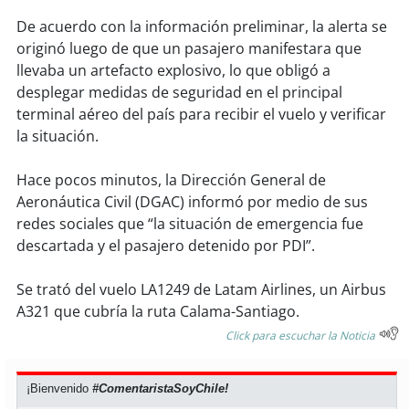
soy
sanantonio
De acuerdo con la información preliminar, la alerta se
originó luego de que un pasajero manifestara que
soy
chillán
llevaba un artefacto explosivo, lo que obligó a
desplegar medidas de seguridad en el principal
soy
sancarlos
terminal aéreo del país para recibir el vuelo y verificar
la situación.
soy
talcahuano
Hace pocos minutos, la Dirección General de
soy
concepción
Aeronáutica Civil (DGAC) informó por medio de sus
redes sociales que “la situación de emergencia fue
soy
coronel
descartada y el pasajero detenido por PDI”.
soy
arauco
Se trató del vuelo LA1249 de Latam Airlines, un Airbus
A321 que cubría la ruta Calama-Santiago.
soy
temuco
Click para escuchar la Noticia
soy
valdivia
¡Bienvenido
#ComentaristaSoyChile!
soy
osorno