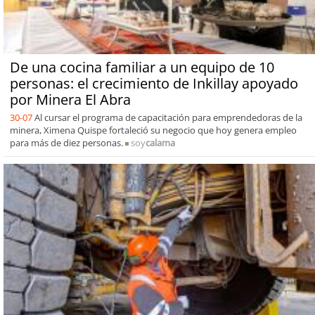
De una cocina familiar a un equipo de 10
personas: el crecimiento de Inkillay apoyado
por Minera El Abra
30-07
Al cursar el programa de capacitación para emprendedoras de la
minera, Ximena Quispe fortaleció su negocio que hoy genera empleo
para más de diez personas.
soy
calama