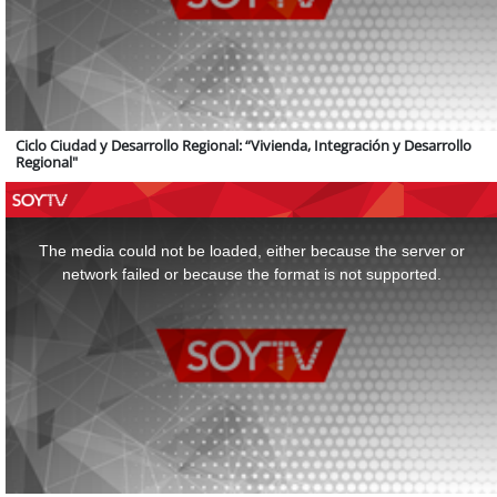
Ciclo Ciudad y Desarrollo Regional: “Vivienda, Integración y Desarrollo
Regional"
This
is
a
The media could not be loaded, either because the server or
modal
window.
network failed or because the format is not supported.