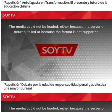
[Repetición] Antofagasta en Transformación: El presente y futuro de la
Educación chilena
This
is
a
The media could not be loaded, either because the server or
modal
window.
network failed or because the format is not supported.
[Repetición]Debate por la edad de responsabilidad penal: ¿es efectiva
una mayor dureza?
This
is
a
The media could not be loaded, either because the server or
modal
window.