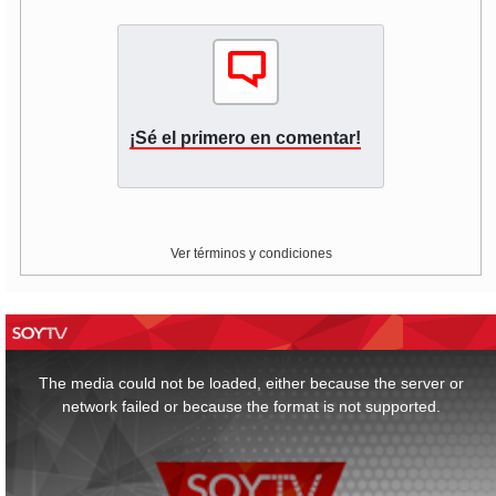
¡Sé el primero en comentar!
Ver términos y condiciones
This
is
a
The media could not be loaded, either because the server or
modal
window.
network failed or because the format is not supported.