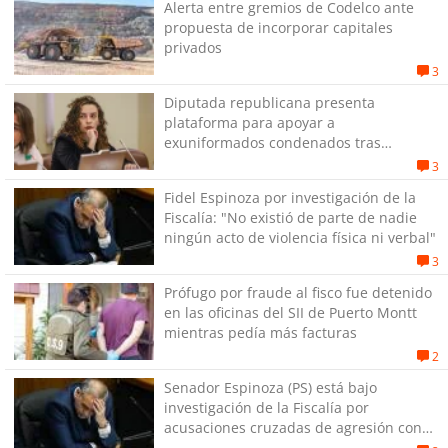
Alerta entre gremios de Codelco ante
propuesta de incorporar capitales
privados
3
Diputada republicana presenta
plataforma para apoyar a
exuniformados condenados tras
estallido social
3
Fidel Espinoza por investigación de la
Fiscalía: "No existió de parte de nadie
ningún acto de violencia física ni verbal"
3
Prófugo por fraude al fisco fue detenido
en las oficinas del SII de Puerto Montt
mientras pedía más facturas
2
Senador Espinoza (PS) está bajo
investigación de la Fiscalía por
acusaciones cruzadas de agresión con
su pareja