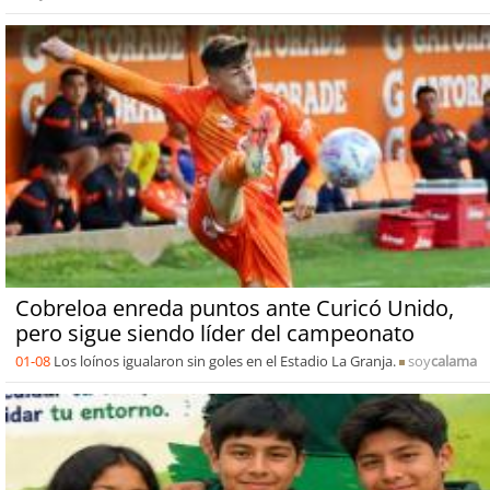
Cobreloa enreda puntos ante Curicó Unido,
pero sigue siendo líder del campeonato
01-08
Los loínos igualaron sin goles en el Estadio La Granja.
soy
calama