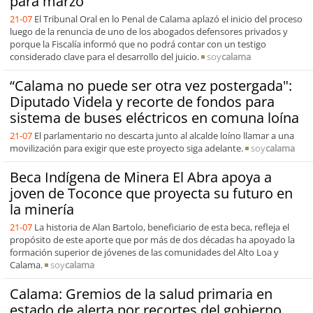
para marzo
21-07
El Tribunal Oral en lo Penal de Calama aplazó el inicio del proceso
luego de la renuncia de uno de los abogados defensores privados y
porque la Fiscalía informó que no podrá contar con un testigo
considerado clave para el desarrollo del juicio.
soy
calama
“Calama no puede ser otra vez postergada":
Diputado Videla y recorte de fondos para
sistema de buses eléctricos en comuna loína
21-07
El parlamentario no descarta junto al alcalde loíno llamar a una
movilización para exigir que este proyecto siga adelante.
soy
calama
Beca Indígena de Minera El Abra apoya a
joven de Toconce que proyecta su futuro en
la minería
21-07
La historia de Alan Bartolo, beneficiario de esta beca, refleja el
propósito de este aporte que por más de dos décadas ha apoyado la
formación superior de jóvenes de las comunidades del Alto Loa y
Calama.
soy
calama
Calama: Gremios de la salud primaria en
estado de alerta por recortes del gobierno