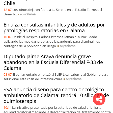
Chile
12-07
Los loínos dejaron fuera a La Serena en el Estadio Zorros del
Desierto.
soy
calama
En alza consultas infantiles y de adultos por
patologías respiratorias en Calama
10-07
Desde el Hospital Carlos Cisternas llaman al autocuidado
aplicando las medidas propias de la pandemia para disminuir los
contagios de la población en riesgo.
soy
calama
Diputado Jaime Araya denuncia grave
abandono en la Escuela Diferencial F-33 de
Calama
08-07
El parlamentario emplazó al SLEP Licancabur y al Gobierno para
solucionar esta crisis de infraestructura.
soy
calama
SSA anuncia diseño para centro oncológico
ambulatorio de Calama: tendrá 10 sillones de
quimioterapia
10:14
La iniciativa presentada por la autoridad de salud prioriza la
equidad territorial mediante la descentralización del tratamiento contra