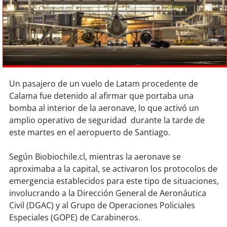
Sostenibilidad
soy
chile
soy
arica
soy
iquique
Un pasajero de un vuelo de Latam procedente de
Calama fue detenido al afirmar que portaba una
soy
calama
bomba al interior de la aeronave, lo que activó un
amplio operativo de seguridad durante la tarde de
soy
antofagasta
este martes en el aeropuerto de Santiago.
soy
copiapó
Según Biobiochile.cl, mientras la aeronave se
aproximaba a la capital, se activaron los protocolos de
soy
valparaíso
emergencia establecidos para este tipo de situaciones,
involucrando a la Dirección General de Aeronáutica
soy
quillota
Civil (DGAC) y al Grupo de Operaciones Policiales
Especiales (GOPE) de Carabineros.