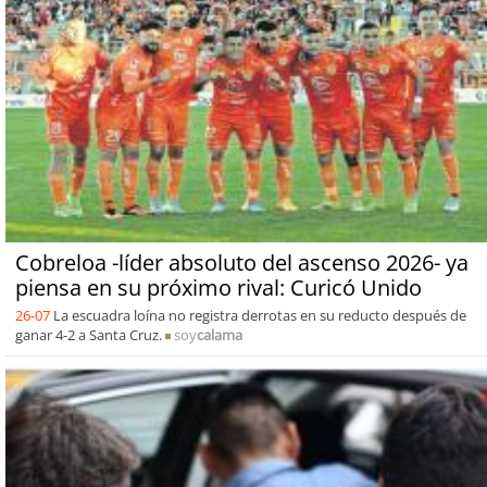
Cobreloa -líder absoluto del ascenso 2026- ya
piensa en su próximo rival: Curicó Unido
26-07
La escuadra loína no registra derrotas en su reducto después de
ganar 4-2 a Santa Cruz.
soy
calama