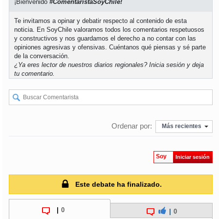
¡Bienvenido
#ComentaristaSoyChile!
Te invitamos a opinar y debatir respecto al contenido de esta
soy
puertomontt
noticia. En SoyChile valoramos todos los comentarios respetuosos
y constructivos y nos guardamos el derecho a no contar con las
soy
chiloé
opiniones agresivas y ofensivas. Cuéntanos qué piensas y sé parte
de la conversación.
¿Ya eres lector de nuestros diarios regionales?
Inicia sesión
y deja
tu comentario.
Ordenar por:
Más recientes
Soy
Iniciar sesión
Este debate ha finalizado.
|
0
|
0