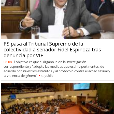
PS pasa al Tribunal Supremo de la
colectividad a senador Fidel Espinoza tras
denuncia por VIF
06-08
El objetivo es que el órgano inicie la investigación
correspondiente y "adopte las medidas que estime pertinentes, de
acuerdo con nuestros estatutos y al protocolo contra el acoso sexual y
la violencia de género".
soy
chile