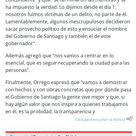
soy
sanantonio
ha impuesto la verdad. Lo dijimos desde el día 1:
nosotros fuimos víctimas de un delito, no parte de él.
soy
chillán
Lamentablemente, algunos inescrupulosos decidieron
sacar provecho político de esto y ensuciar el nombre
soy
sancarlos
del Gobierno de Santiago y también el de este
gobernador”.
soy
talcahuano
Además agregó que “nos vamos a centrar en lo
soy
concepción
esencial, que es seguir recuperando la ciudad para las
personas”.
soy
coronel
Finalmente, Orrego expresó que “vamos a demostrar
con hechos y con obras concretas que por donde pasa
soy
arauco
el Gobierno de Santiago la gente vive mejor y que, si
hay algún valor que nos inspira a quienes trabajamos
soy
temuco
en él, es la probidad, la transparencia y
Click para escuchar la Noticia
soy
valdivia
soy
osorno