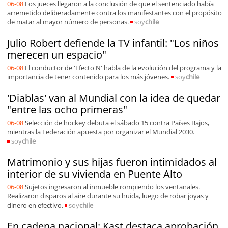
06-08
Los jueces llegaron a la conclusión de que el sentenciado había
arremetido deliberadamente contra los manifestantes con el propósito
de matar al mayor número de personas.
soy
chile
Julio Robert defiende la TV infantil: "Los niños
merecen un espacio"
06-08
El conductor de 'Efecto N' habla de la evolución del programa y la
importancia de tener contenido para los más jóvenes.
soy
chile
'Diablas' van al Mundial con la idea de quedar
"entre las ocho primeras"
06-08
Selección de hockey debuta el sábado 15 contra Países Bajos,
mientras la Federación apuesta por organizar el Mundial 2030.
soy
chile
Matrimonio y sus hijas fueron intimidados al
interior de su vivienda en Puente Alto
06-08
Sujetos ingresaron al inmueble rompiendo los ventanales.
Realizaron disparos al aire durante su huida, luego de robar joyas y
dinero en efectivo.
soy
chile
En cadena nacional: Kast destaca aprobación