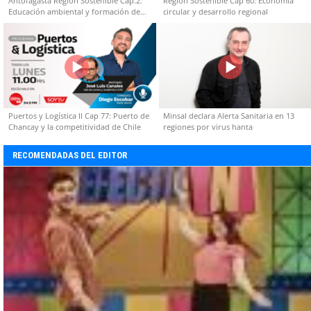
Antofagasta Región Sostenible Cap.2:
Región Sostenible Cap 60: Economía
Educación ambiental y formación de
circular y desarrollo regional
capacidades técnicas
Puertos y Logística II Cap 77: Puerto de
Minsal declara Alerta Sanitaria en 13
Chancay y la competitividad de Chile
regiones por virus hanta
RECOMENDADAS DEL EDITOR