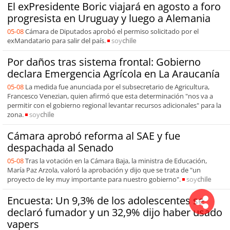
El exPresidente Boric viajará en agosto a foro
progresista en Uruguay y luego a Alemania
05-08
Cámara de Diputados aprobó el permiso solicitado por el
exMandatario para salir del país.
soy
chile
Por daños tras sistema frontal: Gobierno
declara Emergencia Agrícola en La Araucanía
05-08
La medida fue anunciada por el subsecretario de Agricultura,
Francesco Venezian, quien afirmó que esta determinación "nos va a
permitir con el gobierno regional levantar recursos adicionales" para la
zona.
soy
chile
Cámara aprobó reforma al SAE y fue
despachada al Senado
05-08
Tras la votación en la Cámara Baja, la ministra de Educación,
María Paz Arzola, valoró la aprobación y dijo que se trata de "un
proyecto de ley muy importante para nuestro gobierno".
soy
chile
Encuesta: Un 9,3% de los adolescentes se
declaró fumador y un 32,9% dijo haber usado
vapers