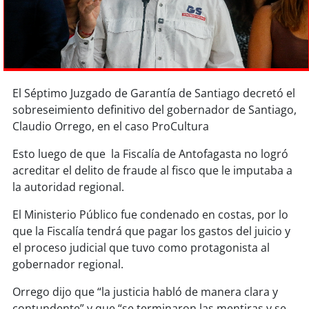
Sostenibilidad
soy
chile
soy
arica
El Séptimo Juzgado de Garantía de Santiago decretó el
sobreseimiento definitivo del gobernador de Santiago,
soy
iquique
Claudio Orrego, en el caso ProCultura
soy
calama
Esto luego de que la Fiscalía de Antofagasta no logró
acreditar el delito de fraude al fisco que le imputaba a
soy
antofagasta
la autoridad regional.
soy
copiapó
El Ministerio Público fue condenado en costas, por lo
que la Fiscalía tendrá que pagar los gastos del juicio y
soy
valparaíso
el proceso judicial que tuvo como protagonista al
gobernador regional.
soy
quillota
Orrego dijo que “la justicia habló de manera clara y
contundente” y que “se terminaron las mentiras y se