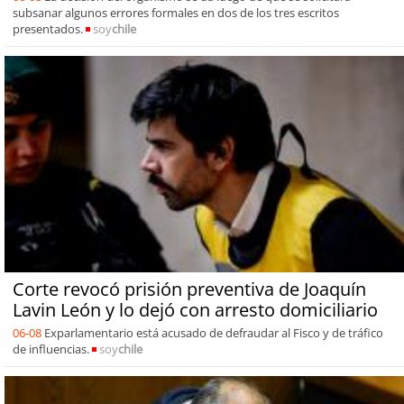
subsanar algunos errores formales en dos de los tres escritos
presentados.
soy
chile
Corte revocó prisión preventiva de Joaquín
Lavin León y lo dejó con arresto domiciliario
06-08
Exparlamentario está acusado de defraudar al Fisco y de tráfico
de influencias.
soy
chile