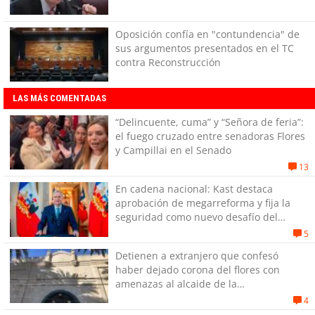
Oposición confía en "contundencia" de
sus argumentos presentados en el TC
contra Reconstrucción
LAS MÁS COMENTADAS
“Delincuente, cuma” y “Señora de feria”:
el fuego cruzado entre senadoras Flores
y Campillai en el Senado
13
En cadena nacional: Kast destaca
aprobación de megarreforma y fija la
seguridad como nuevo desafío del
Gobierno
5
Detienen a extranjero que confesó
haber dejado corona del flores con
amenazas al alcaide de la
exPenitenciaría
4