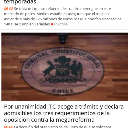
temporadas
06-08
Se trata del quinto refuerzo del cuadro merengue en este
mercado de pases. Medios españoles aseguran que el traspaso
asciende a más de 125 millones de euros, los que podrían alcanzar los
140 si se cumplen variables.
soy
chile
Por unanimidad: TC acoge a trámite y declara
admisibles los tres requerimientos de la
oposición contra la megarreforma
06-08
La decisión del organismo se da luego de que se solicitara