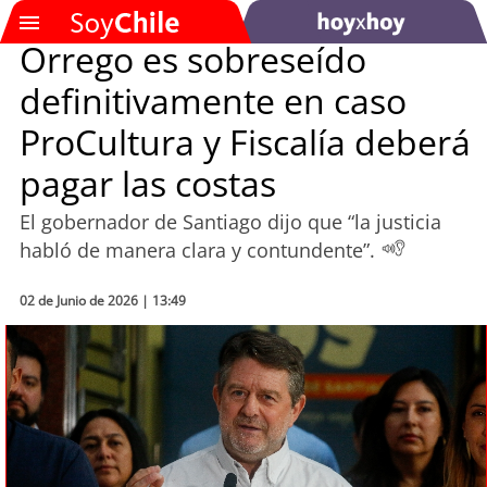
Orrego es sobreseído
definitivamente en caso
SOYTV
ProCultura y Fiscalía deberá
pagar las costas
Podcast
El gobernador de Santiago dijo que “la justicia
Actualidad
habló de manera clara y contundente”.
Entretención
02 de Junio de 2026 | 13:49
Economía
Deportes
Tecnología