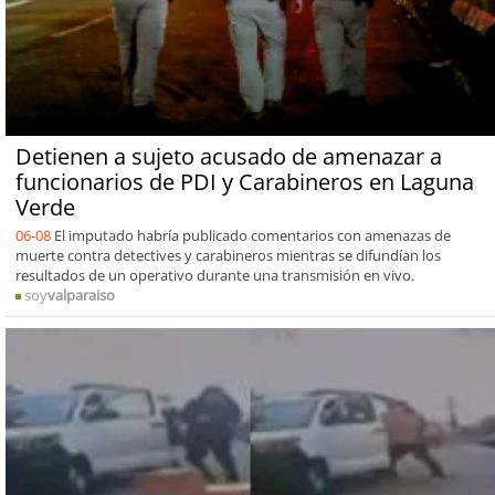
Detienen a sujeto acusado de amenazar a
funcionarios de PDI y Carabineros en Laguna
Verde
06-08
El imputado habría publicado comentarios con amenazas de
muerte contra detectives y carabineros mientras se difundían los
resultados de un operativo durante una transmisión en vivo.
soy
valparaiso