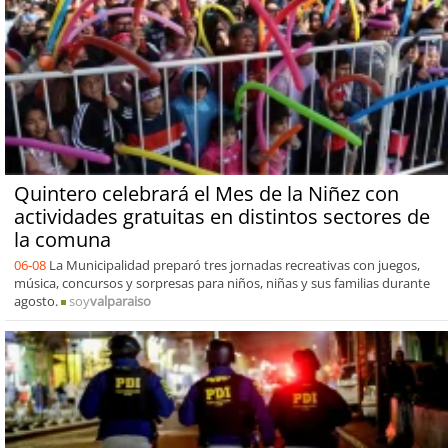
Quintero celebrará el Mes de la Niñez con
actividades gratuitas en distintos sectores de
la comuna
06-08
La Municipalidad preparó tres jornadas recreativas con juegos,
música, concursos y sorpresas para niños, niñas y sus familias durante
agosto.
soy
valparaiso