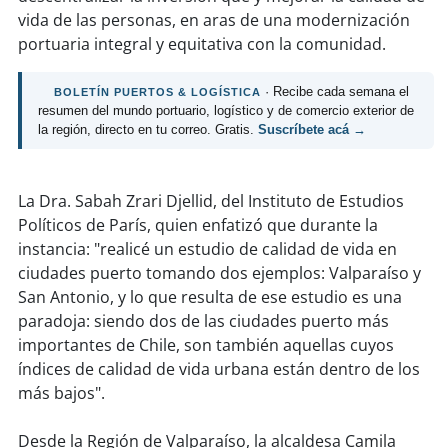
soy
sanantonio
vida de las personas, en aras de una modernización
portuaria integral y equitativa con la comunidad.
soy
chillán
· Recibe cada semana el
BOLETÍN PUERTOS & LOGÍSTICA
soy
sancarlos
resumen del mundo portuario, logístico y de comercio exterior de
la región, directo en tu correo. Gratis.
Suscríbete acá →
soy
talcahuano
soy
concepción
La Dra. Sabah Zrari Djellid, del Instituto de Estudios
Políticos de París, quien enfatizó que durante la
instancia: "realicé un estudio de calidad de vida en
soy
coronel
ciudades puerto tomando dos ejemplos: Valparaíso y
San Antonio, y lo que resulta de ese estudio es una
soy
arauco
paradoja: siendo dos de las ciudades puerto más
importantes de Chile, son también aquellas cuyos
soy
temuco
índices de calidad de vida urbana están dentro de los
más bajos".
soy
valdivia
Desde la Región de Valparaíso, la alcaldesa Camila
soy
osorno