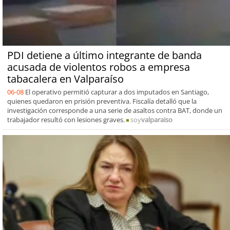
PDI detiene a último integrante de banda
acusada de violentos robos a empresa
tabacalera en Valparaíso
06-08
El operativo permitió capturar a dos imputados en Santiago,
quienes quedaron en prisión preventiva. Fiscalía detalló que la
investigación corresponde a una serie de asaltos contra BAT, donde un
trabajador resultó con lesiones graves.
soy
valparaiso