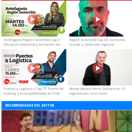
Antofagasta Región Sostenible Cap.2:
Región Sostenible Cap 60: Economía
Educación ambiental y formación de
circular y desarrollo regional
capacidades técnicas
Puertos y Logística II Cap 77: Puerto de
Minsal declara Alerta Sanitaria en 13
Chancay y la competitividad de Chile
regiones por virus hanta
RECOMENDADAS DEL EDITOR