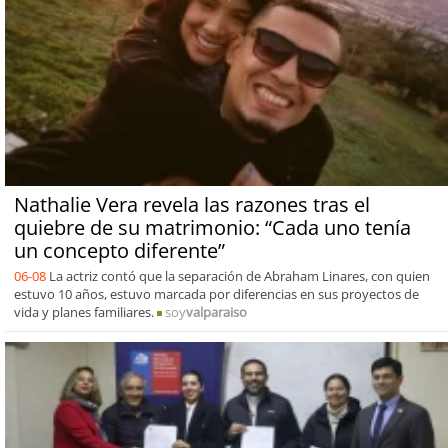
Nathalie Vera revela las razones tras el
quiebre de su matrimonio: “Cada uno tenía
un concepto diferente”
06-08
La actriz contó que la separación de Abraham Linares, con quien
estuvo 10 años, estuvo marcada por diferencias en sus proyectos de
vida y planes familiares.
soy
valparaiso