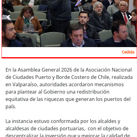
Sostenibilidad
soy
chile
soy
arica
soy
iquique
Cedida
soy
calama
En la Asamblea General 2026 de la Asociación Nacional
de Ciudades Puerto y Borde Costero de Chile, realizada
soy
antofagasta
en Valparaíso, autoridades acordaron mecanismos
para plantear al Gobierno una redistribución
soy
copiapó
equitativa de las riquezas que generan los puertos del
país.
soy
valparaíso
La instancia estuvo conformada por los alcaldes y
soy
quillota
alcaldesas de ciudades portuarias, con el objetivo de
descentralizar la inversión que y mejorar la calidad de