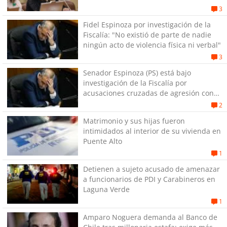
estallido social
3
Fidel Espinoza por investigación de la
Fiscalía: "No existió de parte de nadie
ningún acto de violencia física ni verbal"
3
Senador Espinoza (PS) está bajo
investigación de la Fiscalía por
acusaciones cruzadas de agresión con
su pareja
2
Matrimonio y sus hijas fueron
intimidados al interior de su vivienda en
Puente Alto
1
Detienen a sujeto acusado de amenazar
a funcionarios de PDI y Carabineros en
Laguna Verde
1
Amparo Noguera demanda al Banco de