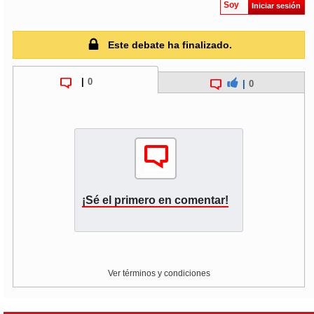
Soy
Iniciar sesión
Este debate ha finalizado.
|
0
|
0
¡Sé el primero en comentar!
Ver términos y condiciones