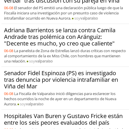
verbal" tras discusión con su pareja en Viña
06-08
El senador del PS emitió una declaración pública luego de que la
Fiscalía iniciara una investigación por un presunto caso de violencia
intrafamiliar ocurrido en Nueva Aurora.
soy
valparaiso
Adriana Barrientos se lanza contra Camila
Andrade tras polémica con Aránguiz:
"Decente es mucho, yo creo que caliente"
06-08
La panelista de Zona de Estrellas lanzó duras críticas con respecto
al comportamiento de la ex Miss Chile, con hombres que mantienen
una relación.
soy
valparaiso
Senador Fidel Espinoza (PS) es investigado
tras denuncia por violencia intrafamiliar en
Viña del Mar
06-08
La Fiscalía de Valparaíso inició diligencias para esclarecer los
hechos ocurridos la noche de ayer en un departamento de Nueva
Aurora.
soy
valparaiso
Hospitales Van Buren y Gustavo Fricke están
entre los seis peores evaluados del país