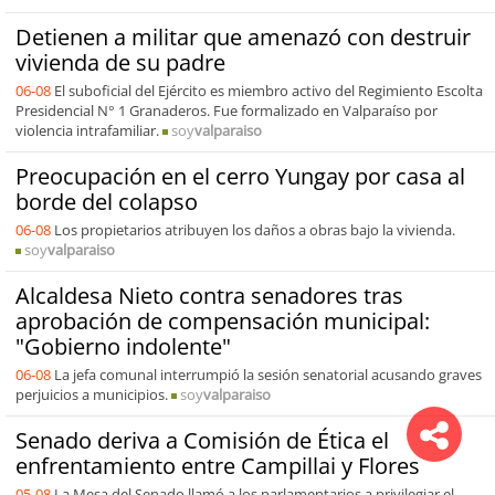
Detienen a militar que amenazó con destruir
vivienda de su padre
06-08
El suboficial del Ejército es miembro activo del Regimiento Escolta
Presidencial N° 1 Granaderos. Fue formalizado en Valparaíso por
violencia intrafamiliar.
soy
valparaiso
Preocupación en el cerro Yungay por casa al
borde del colapso
06-08
Los propietarios atribuyen los daños a obras bajo la vivienda.
soy
valparaiso
Alcaldesa Nieto contra senadores tras
aprobación de compensación municipal:
"Gobierno indolente"
06-08
La jefa comunal interrumpió la sesión senatorial acusando graves
perjuicios a municipios.
soy
valparaiso
Senado deriva a Comisión de Ética el
enfrentamiento entre Campillai y Flores
05-08
La Mesa del Senado llamó a los parlamentarios a privilegiar el