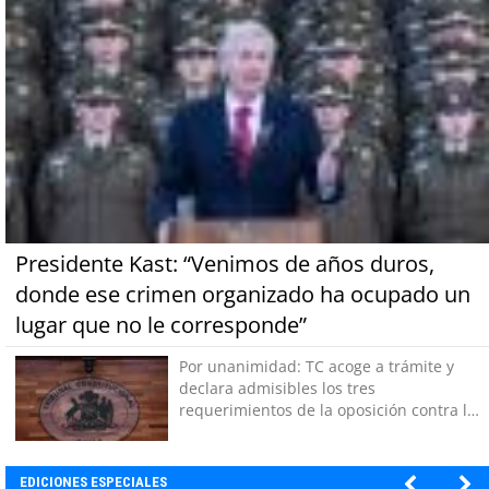
Presidente Kast: “Venimos de años duros,
donde ese crimen organizado ha ocupado un
lugar que no le corresponde”
Por unanimidad: TC acoge a trámite y
declara admisibles los tres
requerimientos de la oposición contra la
megarreforma
EDICIONES ESPECIALES