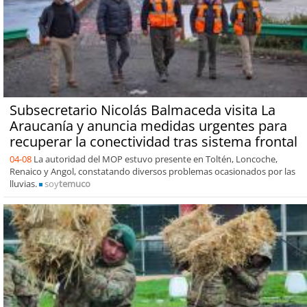
Subsecretario Nicolás Balmaceda visita La
Araucanía y anuncia medidas urgentes para
recuperar la conectividad tras sistema frontal
04-08
La autoridad del MOP estuvo presente en Toltén, Loncoche,
Renaico y Angol, constatando diversos problemas ocasionados por las
lluvias.
soy
temuco