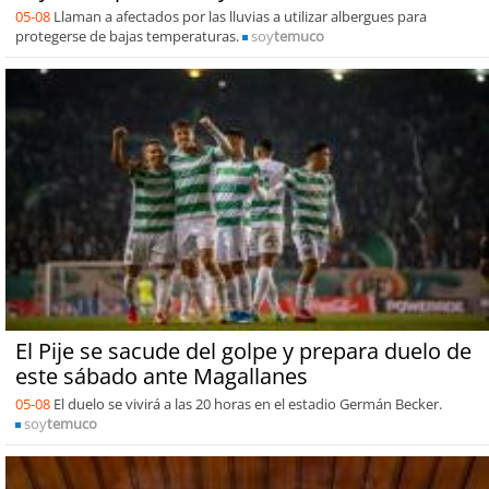
05-08
Llaman a afectados por las lluvias a utilizar albergues para
protegerse de bajas temperaturas.
soy
temuco
El Pije se sacude del golpe y prepara duelo de
este sábado ante Magallanes
05-08
El duelo se vivirá a las 20 horas en el estadio Germán Becker.
soy
temuco