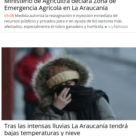
Ministerio de Agricultra declara Zona de
Emergencia Agrícola en La Araucanía
05-08
Medida autoriza la reasignación e inyección inmediata de
recursos públicos y privados para ir en ayuda de los sectores más
afectados, especialmente el rubro ganadero y hortícola.
soy
temuco
Tras las intensas lluvias La Araucanía tendrá
bajas temperaturas y nieve