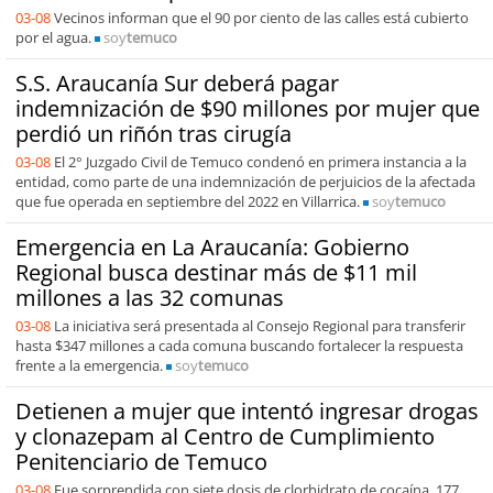
03-08
Vecinos informan que el 90 por ciento de las calles está cubierto
por el agua.
soy
temuco
S.S. Araucanía Sur deberá pagar
indemnización de $90 millones por mujer que
perdió un riñón tras cirugía
03-08
El 2° Juzgado Civil de Temuco condenó en primera instancia a la
entidad, como parte de una indemnización de perjuicios de la afectada
que fue operada en septiembre del 2022 en Villarrica.
soy
temuco
Emergencia en La Araucanía: Gobierno
Regional busca destinar más de $11 mil
millones a las 32 comunas
03-08
La iniciativa será presentada al Consejo Regional para transferir
hasta $347 millones a cada comuna buscando fortalecer la respuesta
frente a la emergencia.
soy
temuco
Detienen a mujer que intentó ingresar drogas
y clonazepam al Centro de Cumplimiento
Penitenciario de Temuco
03-08
Fue sorprendida con siete dosis de clorhidrato de cocaína, 177