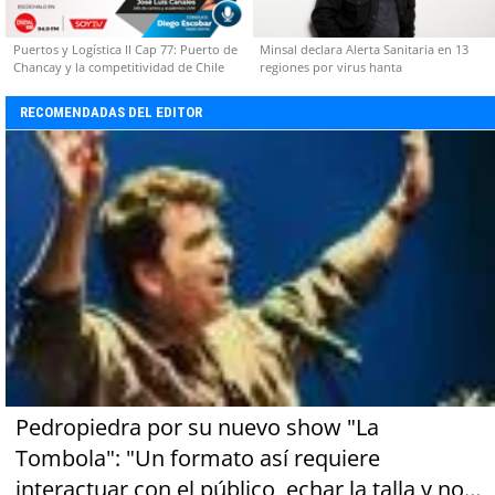
Puertos y Logística II Cap 77: Puerto de
Minsal declara Alerta Sanitaria en 13
Chancay y la competitividad de Chile
regiones por virus hanta
RECOMENDADAS DEL EDITOR
Pedropiedra por su nuevo show "La
Tombola": "Un formato así requiere
interactuar con el público, echar la talla y no