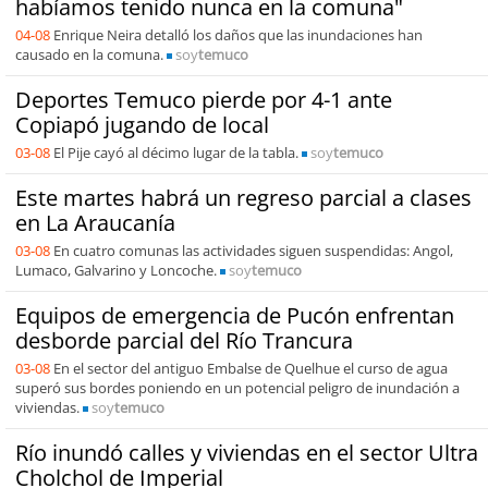
habíamos tenido nunca en la comuna"
04-08
Enrique Neira detalló los daños que las inundaciones han
causado en la comuna.
soy
temuco
Deportes Temuco pierde por 4-1 ante
Copiapó jugando de local
03-08
El Pije cayó al décimo lugar de la tabla.
soy
temuco
Este martes habrá un regreso parcial a clases
en La Araucanía
03-08
En cuatro comunas las actividades siguen suspendidas: Angol,
Lumaco, Galvarino y Loncoche.
soy
temuco
Equipos de emergencia de Pucón enfrentan
desborde parcial del Río Trancura
03-08
En el sector del antiguo Embalse de Quelhue el curso de agua
superó sus bordes poniendo en un potencial peligro de inundación a
viviendas.
soy
temuco
Río inundó calles y viviendas en el sector Ultra
Cholchol de Imperial