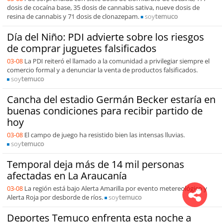
dosis de cocaína base, 35 dosis de cannabis sativa, nueve dosis de
resina de cannabis y 71 dosis de clonazepam.
soy
temuco
Día del Niño: PDI advierte sobre los riesgos
de comprar juguetes falsificados
03-08
La PDI reiteró el llamado a la comunidad a privilegiar siempre el
comercio formal y a denunciar la venta de productos falsificados.
soy
temuco
Cancha del estadio Germán Becker estaría en
buenas condiciones para recibir partido de
hoy
03-08
El campo de juego ha resistido bien las intensas lluvias.
soy
temuco
Temporal deja más de 14 mil personas
afectadas en La Araucanía
03-08
La región está bajo Alerta Amarilla por evento metereológico y
Alerta Roja por desborde de ríos.
soy
temuco
Deportes Temuco enfrenta esta noche a