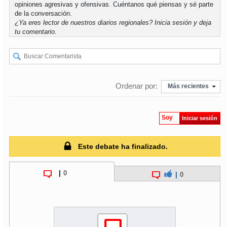
opiniones agresivas y ofensivas. Cuéntanos qué piensas y sé parte
de la conversación.
soy
puertomontt
¿Ya eres lector de nuestros diarios regionales?
Inicia sesión
y deja
tu comentario.
soy
chiloé
Ordenar por:
Más recientes
Soy
Iniciar sesión
Este debate ha finalizado.
|
0
|
0