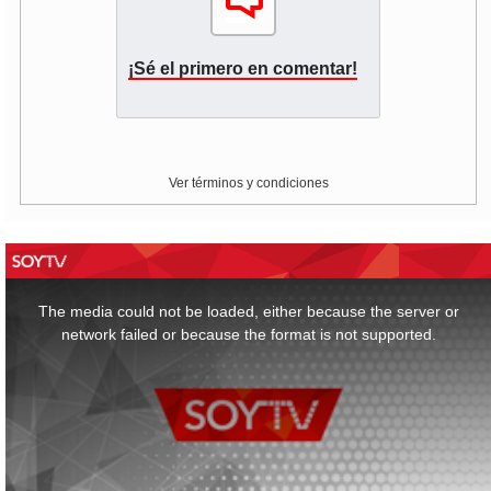
¡Sé el primero en comentar!
Ver términos y condiciones
This
is
a
The media could not be loaded, either because the server or
modal
window.
network failed or because the format is not supported.