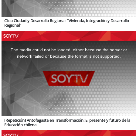
Ciclo Ciudad y Desarrollo Regional: “Vivienda, Integración y Desarrollo
Regional"
This
is
a
The media could not be loaded, either because the server or
modal
window.
network failed or because the format is not supported.
[Repetición] Antofagasta en Transformación: El presente y futuro de la
Educación chilena