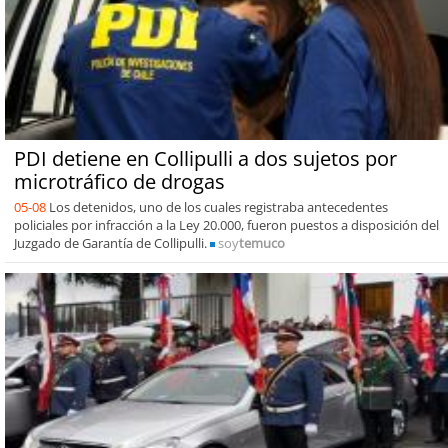
PDI detiene en Collipulli a dos sujetos por
microtráfico de drogas
05-08
Los detenidos, uno de los cuales registraba antecedentes
policiales por infracción a la Ley 20.000, fueron puestos a disposición del
Juzgado de Garantía de Collipulli.
soy
temuco