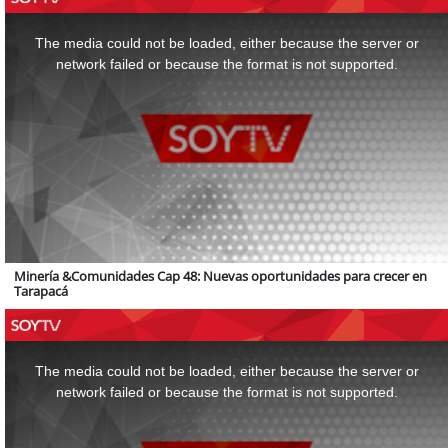
This
is
a
The media could not be loaded, either because the server or
modal
window.
network failed or because the format is not supported.
Minería &Comunidades Cap 48: Nuevas oportunidades para crecer en
Tarapacá
This
is
a
The media could not be loaded, either because the server or
modal
window.
network failed or because the format is not supported.