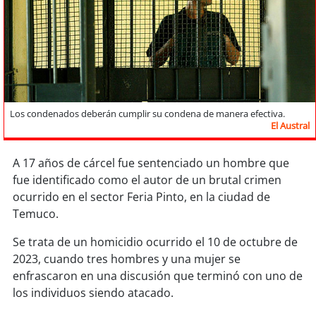
Sostenibilidad
soy
chile
soy
arica
soy
iquique
Los condenados deberán cumplir su condena de manera efectiva.
El Austral
soy
calama
A 17 años de cárcel fue sentenciado un hombre que
fue identificado como el autor de un brutal crimen
soy
antofagasta
ocurrido en el sector Feria Pinto, en la ciudad de
Temuco.
soy
copiapó
Se trata de un homicidio ocurrido el 10 de octubre de
soy
valparaíso
2023, cuando tres hombres y una mujer se
enfrascaron en una discusión que terminó con uno de
soy
quillota
los individuos siendo atacado.