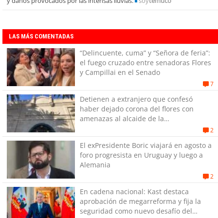
y daños provocados por las intensas lluvias.
soy
temuco
LAS MÁS COMENTADAS
“Delincuente, cuma” y “Señora de feria”:
el fuego cruzado entre senadoras Flores
y Campillai en el Senado
7
Detienen a extranjero que confesó
haber dejado corona del flores con
amenazas al alcaide de la
exPenitenciaría
2
El exPresidente Boric viajará en agosto a
foro progresista en Uruguay y luego a
Alemania
2
En cadena nacional: Kast destaca
aprobación de megarreforma y fija la
seguridad como nuevo desafío del