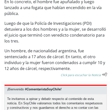
soy
sanantonio
En lo concreto, el hombre fue apuñalado y luego
lanzado a una fogata que habían encendido en la vía
soy
chillán
pública.
Luego de que la Policía de Investigaciones (PDI)
soy
sancarlos
detuviera a los dos hombres y a la mujer, se desarrolló
el juicio que terminó con veredicto condenatorio para
soy
talcahuano
los tres.
soy
concepción
Un hombre, de nacionalidad argentina, fue
sentenciado a 17 años de cárcel. En tanto, el otro
soy
coronel
individuo y la mujer fueron condenados a cumplir 10 y
12 años de cárcel, respectivamente.
soy
arauco
Click para escuchar la Noticia
soy
temuco
¡Bienvenido
#ComentaristaSoyChile!
soy
valdivia
Te invitamos a opinar y debatir respecto al contenido de esta
noticia. En SoyChile valoramos todos los comentarios respetuosos
y constructivos y nos guardamos el derecho a no contar con las
soy
osorno