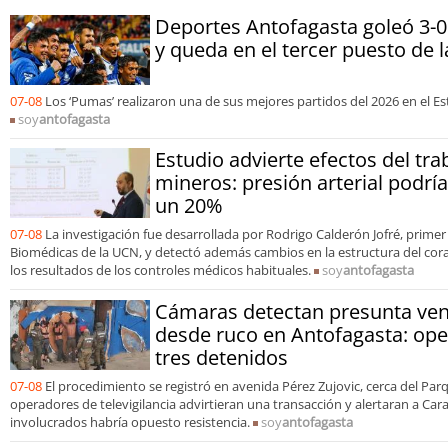
Deportes Antofagasta goleó 3-0
y queda en el tercer puesto de 
07-08
Los ‘Pumas’ realizaron una de sus mejores partidos del 2026 en el Es
soy
antofagasta
Estudio advierte efectos del tra
mineros: presión arterial podr
un 20%
07-08
La investigación fue desarrollada por Rodrigo Calderón Jofré, primer
Biomédicas de la UCN, y detectó además cambios en la estructura del co
los resultados de los controles médicos habituales.
soy
antofagasta
Cámaras detectan presunta ven
desde ruco en Antofagasta: ope
tres detenidos
07-08
El procedimiento se registró en avenida Pérez Zujovic, cerca del Pa
operadores de televigilancia advirtieran una transacción y alertaran a Car
involucrados habría opuesto resistencia.
soy
antofagasta