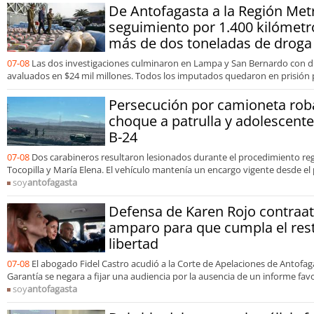
De Antofagasta a la Región Met
seguimiento por 1.400 kilómetr
más de dos toneladas de droga
07-08
Las dos investigaciones culminaron en Lampa y San Bernardo con d
avaluados en $24 mil millones. Todos los imputados quedaron en prisión 
Persecución por camioneta rob
choque a patrulla y adolescent
B-24
07-08
Dos carabineros resultaron lesionados durante el procedimiento re
Tocopilla y María Elena. El vehículo mantenía un encargo vigente desde el
soy
antofagasta
Defensa de Karen Rojo contraat
amparo para que cumpla el res
libertad
07-08
El abogado Fidel Castro acudió a la Corte de Apelaciones de Antofag
Garantía se negara a fijar una audiencia por la ausencia de un informe fa
soy
antofagasta