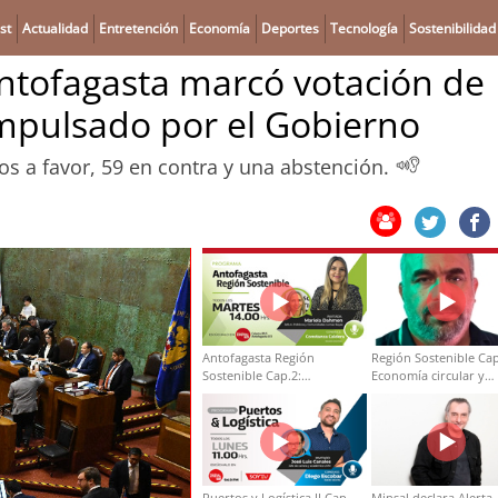
st
Actualidad
Entretención
Economía
Deportes
Tecnología
Sostenibilidad
Antofagasta marcó votación de
mpulsado por el Gobierno
os a favor, 59 en contra y una abstención.
Antofagasta Región
Región Sostenible Cap
Sostenible Cap.2:
Economía circular y
Educación ambiental y
desarrollo regional
formación de capacidades
técnicas
Puertos y Logística II Cap
Minsal declara Alerta