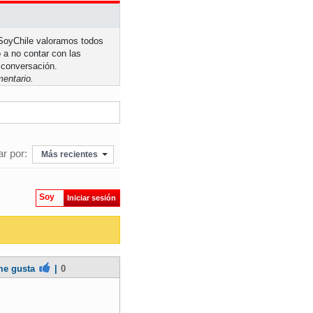
n SoyChile valoramos todos
 a no contar con las
 conversación.
entario.
r por:
Más recientes
Soy
Iniciar sesión
e gusta
|
0