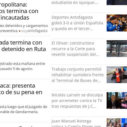
estudiante en Iquique:
ropolitana:
grabó los hechos
os termina con
 incautadas
Deportes Antofagasta
goleó 3-0 a Unión Española
iez detenidos y cargamentos
y queda en el tercer
preventiva.
soy
antofagasta
puesto de la Liga del
Ascenso
ada termina con
El Olivar: constructora
e detenido en Ruta
recurre a la Corte para
revertir suspensión del
Minvu
gistrado esta mañana entre
 pasado 5 de agosto.
Trabajo conjunto permitió
rehabilitar sumidero frente
al Terminal de Buses de
aca: presenta
Puerto Montt
to de su pena en
Nicolás Larraín se disculpa
por arremeter contra la TV
tras respuestas de J.C
asta luego que el Juzgado de
vorable de Gendarmería.
Rodríguez y Danilo 21
Juan Manuel Astorga
critica a Camila Flores por