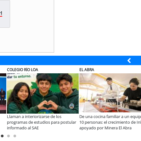
!
ÍO LOA
EL ABRA
ELECTRO
teriorizarse de los
De una cocina familiar a un equipo de
Claves p
de estudios para postular
10 personas: el crecimiento de Inkillay
electrod
al SAE
apoyado por Minera El Abra
Sale