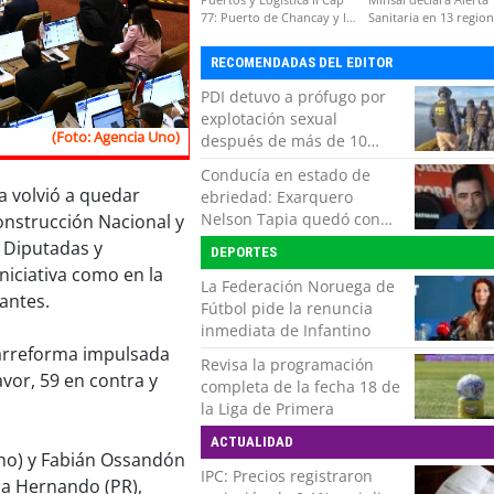
77: Puerto de Chancay y la
Sanitaria en 13 regio
competitividad de Chile
por virus hanta
RECOMENDADAS DEL EDITOR
PDI detuvo a prófugo por
explotación sexual
(Foto: Agencia Uno)
después de más de 10
horas de navegación en la
Conducía en estado de
zona austral
a volvió a quedar
ebriedad: Exarquero
Nelson Tapia quedó con
construcción Nacional y
lesiones graves tras
e Diputadas y
DEPORTES
accidente vehicular
niciativa como en la
La Federación Noruega de
antes.
Fútbol pide la renuncia
inmediata de Infantino
garreforma impulsada
Revisa la programación
vor, 59 en contra y
completa de la fecha 18 de
la Liga de Primera
ACTUALIDAD
ano) y Fabián Ossandón
IPC: Precios registraron
la Hernando (PR),