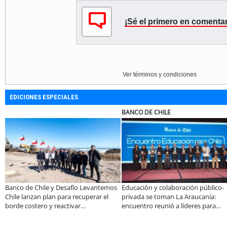
¡Sé el primero en comentar
Ver términos y condiciones
EDICIONES ESPECIALES
BANCO DE CHILE
COLEGIO R
le y Desafío Levantemos
Educación y colaboración público-
Llaman a in
plan para recuperar el
privada se toman La Araucanía:
programas 
o y reactivar
encuentro reunió a líderes para
informado 
ntos en la Región de
abordar las brechas y oportunidades