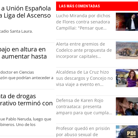
LAS MÁS COMENTADAS
 a Unión Española
la Liga del Ascenso
Lucho Miranda por dichos
de Flores contra senadora
Campillai: "Pensar que
tadio Santa Laura.
todo se consigue por pena
es una forma de quitar
Alerta entre gremios de
dignidad"
bajo en altura en
Codelco ante propuesta de
ía aumentar hasta
incorporar capitales
privados
Alcaldesa de La Cruz hizo
 doctor en Ciencias
razón que podrían anteceder a
sus descargos y Concejo no
visa viaje a evento en
México: comparó
ta de drogas
grabación con abuso
Defensa de Karen Rojo
rativo terminó con
sexual infantil
contraataca: presenta
amparo para que cumpla
el resto de su pena en
rque Pablo Neruda, luego que
abineros. Uno de los
libertad
Profesor quedó en prisión
por abuso sexual de