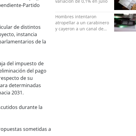
variación de 0,1% en julio
pendiente-Partido
Hombres intentaron
atropellar a un carabinero
cular de distintos
y cayeron a un canal de
oyecto, instancia
regadío en Peñalolén
parlamentarios de la
aja del impuesto de
eliminación del pago
respecto de su
 para determinadas
hacia 2031.
scutidos durante la
propuestas sometidas a