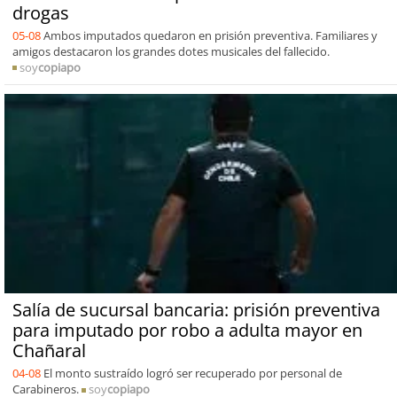
drogas
05-08
Ambos imputados quedaron en prisión preventiva. Familiares y
amigos destacaron los grandes dotes musicales del fallecido.
soy
copiapo
Salía de sucursal bancaria: prisión preventiva
para imputado por robo a adulta mayor en
Chañaral
04-08
El monto sustraído logró ser recuperado por personal de
Carabineros.
soy
copiapo