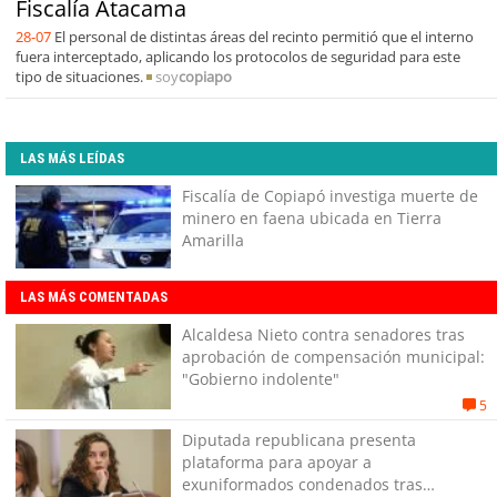
Fiscalía Atacama
28-07
El personal de distintas áreas del recinto permitió que el interno
fuera interceptado, aplicando los protocolos de seguridad para este
tipo de situaciones.
soy
copiapo
LAS MÁS LEÍDAS
Fiscalía de Copiapó investiga muerte de
minero en faena ubicada en Tierra
Amarilla
LAS MÁS COMENTADAS
Alcaldesa Nieto contra senadores tras
aprobación de compensación municipal:
"Gobierno indolente"
5
Diputada republicana presenta
plataforma para apoyar a
exuniformados condenados tras