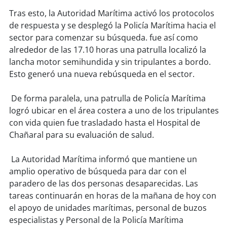
soy
sanantonio
Tras esto, la Autoridad Marítima activó los protocolos
de respuesta y se desplegó la Policía Marítima hacia el
soy
chillán
sector para comenzar su búsqueda. fue así como
alrededor de las 17.10 horas una patrulla localizó la
soy
sancarlos
lancha motor semihundida y sin tripulantes a bordo.
Esto generó una nueva rebúsqueda en el sector.
soy
talcahuano
De forma paralela, una patrulla de Policía Marítima
soy
concepción
logró ubicar en el área costera a uno de los tripulantes
con vida quien fue trasladado hasta el Hospital de
soy
coronel
Chañaral para su evaluación de salud.
soy
arauco
La Autoridad Marítima informó que mantiene un
amplio operativo de búsqueda para dar con el
soy
temuco
paradero de las dos personas desaparecidas. Las
tareas continuarán en horas de la mañana de hoy con
soy
valdivia
el apoyo de unidades marítimas, personal de buzos
especialistas y Personal de la Policía Marítima
soy
osorno