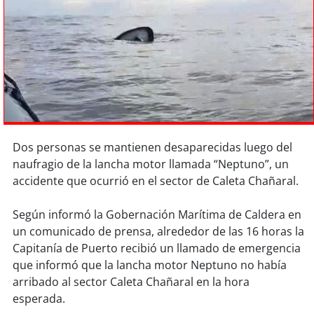
Sostenibilidad
soy
chile
soy
arica
soy
iquique
soy
calama
Dos personas se mantienen desaparecidas luego del
naufragio de la lancha motor llamada “Neptuno”, un
soy
antofagasta
accidente que ocurrió en el sector de Caleta Chañaral.
soy
copiapó
Según informó la Gobernación Marítima de Caldera en
un comunicado de prensa, alrededor de las 16 horas la
Capitanía de Puerto recibió un llamado de emergencia
soy
valparaíso
que informó que la lancha motor Neptuno no había
arribado al sector Caleta Chañaral en la hora
soy
quillota
esperada.