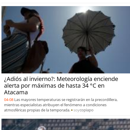
¿Adiós al invierno?: Meteorología enciende
alerta por máximas de hasta 34 °C en
Atacama
04-08
Las mayores temperaturas se registrarán en la precordillera,
mientras especialistas atribuyen el fenómeno a condiciones
atmosféricas propias de la temporada.
soy
copiapo