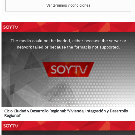
Ver términos y condiciones
This
is
a
The media could not be loaded, either because the server or
modal
window.
network failed or because the format is not supported.
Ciclo Ciudad y Desarrollo Regional: “Vivienda, Integración y Desarrollo
Regional"
This
is