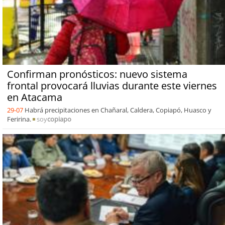
Confirman pronósticos: nuevo sistema
frontal provocará lluvias durante este viernes
en Atacama
29-07
Habrá precipitaciones en Chañaral, Caldera, Copiapó, Huasco y
Feririna.
soy
copiapo