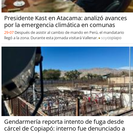
Presidente Kast en Atacama: analizó avances
por la emergencia climática en comunas
29-07
Después de asistir al cambio de mando en Perú, el mandatario
llegó a la zona. Durante esta jornada visitará Vallenar.
soy
copiapo
Gendarmería reporta intento de fuga desde
cárcel de Copiapó: interno fue denunciado a