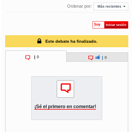
Ordenar por:
Más recientes
Soy
Iniciar sesión
Este debate ha finalizado.
|
0
|
0
¡Sé el primero en comentar!