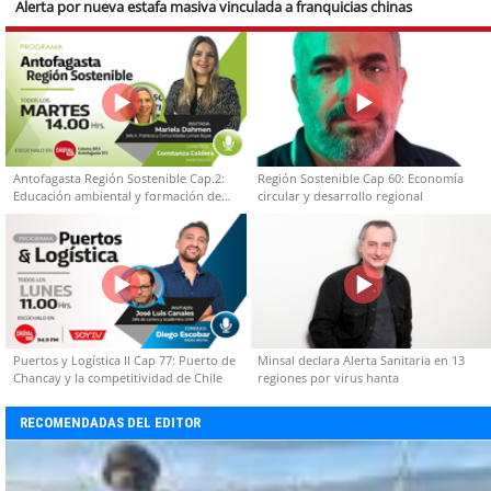
Alerta por nueva estafa masiva vinculada a franquicias chinas
Antofagasta Región Sostenible Cap.2:
Región Sostenible Cap 60: Economía
Educación ambiental y formación de
circular y desarrollo regional
capacidades técnicas
Puertos y Logística II Cap 77: Puerto de
Minsal declara Alerta Sanitaria en 13
Chancay y la competitividad de Chile
regiones por virus hanta
RECOMENDADAS DEL EDITOR