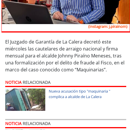
Sostenibilidad
soy
chile
(Instagram: j.pirainom)
soy
arica
El Juzgado de Garantía de La Calera decretó este
soy
iquique
miércoles las cautelares de arraigo nacional y firma
mensual para el alcalde Johnny Piraíno Meneses, tras
soy
calama
una formalización por el delito de fraude al Fisco, en el
marco del caso conocido como “Maquinarias”.
soy
antofagasta
NOTICIA
RELACIONADA
soy
copiapó
Nueva acusación tipo "maquinaria "
complica a alcalde de La Calera
soy
valparaíso
soy
quillota
NOTICIA
RELACIONADA