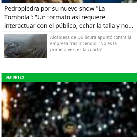
Pedropiedra por su nuevo show "La
Tombola": "Un formato así requiere
interactuar con el público, echar la talla y no
tener miedo a equivocarse"
Alcaldesa de Quilicura apuntó contra la
empresa tras incendio: “No es la
primera vez, es la cuarta”
DEPORTES