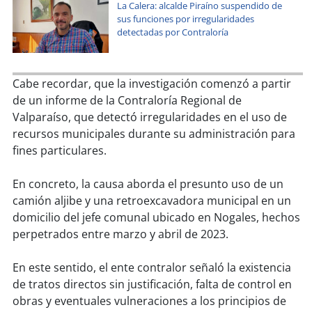
soy
sanantonio
La Calera: alcalde Piraíno suspendido de
sus funciones por irregularidades
detectadas por Contraloría
soy
chillán
soy
sancarlos
Cabe recordar, que la investigación comenzó a partir
de un informe de la Contraloría Regional de
soy
talcahuano
Valparaíso, que detectó irregularidades en el uso de
recursos municipales durante su administración para
soy
concepción
fines particulares.
soy
coronel
En concreto, la causa aborda el presunto uso de un
camión aljibe y una retroexcavadora municipal en un
soy
arauco
domicilio del jefe comunal ubicado en Nogales, hechos
perpetrados entre marzo y abril de 2023.
soy
temuco
En este sentido, el ente contralor señaló la existencia
soy
valdivia
de tratos directos sin justificación, falta de control en
obras y eventuales vulneraciones a los principios de
soy
osorno