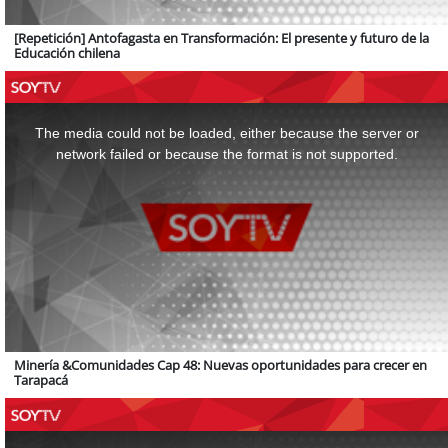
[Repetición] Antofagasta en Transformación: El presente y futuro de la
Educación chilena
This
is
a
The media could not be loaded, either because the server or
modal
window.
network failed or because the format is not supported.
Minería &Comunidades Cap 48: Nuevas oportunidades para crecer en
Tarapacá
This
is