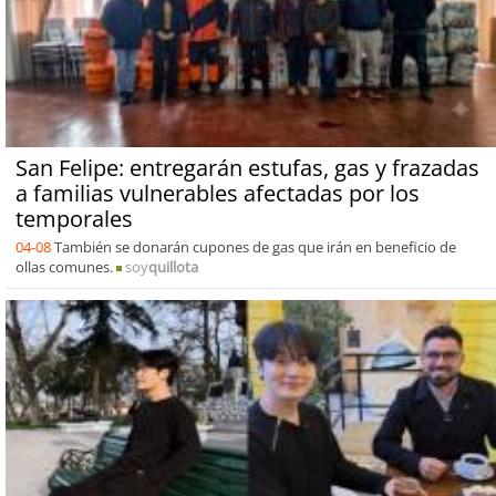
San Felipe: entregarán estufas, gas y frazadas
a familias vulnerables afectadas por los
temporales
04-08
También se donarán cupones de gas que irán en beneficio de
ollas comunes.
soy
quillota