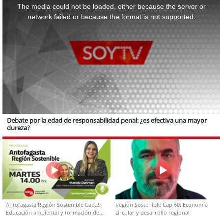
a
The media could not be loaded, either because the server or
modal
window.
network failed or because the format is not supported.
Debate por la edad de responsabilidad penal: ¿es efectiva una mayor
dureza?
Antofagasta Región Sostenible Cap.2:
Región Sostenible Cap 60: Economía
Educación ambiental y formación de
circular y desarrollo regional