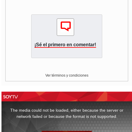
¡Sé el primero en comentar!
Ver términos y condiciones
This
is
a
The media could not be loaded, either because the server or
modal
window.
network failed or because the format is not supported.