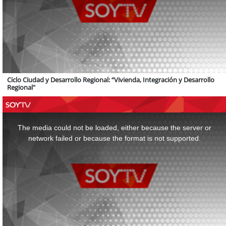
Ciclo Ciudad y Desarrollo Regional: “Vivienda, Integración y Desarrollo
Regional"
This
is
a
The media could not be loaded, either because the server or
modal
window.
network failed or because the format is not supported.