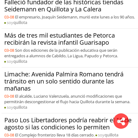
Falleció fundador de las históricas tiendas
Seidemann en Quillota y La Calera
03-08
El empresario, Joaquín Seidemann, murió este lunes a los 90 años.
soy
quillota
Más de tres mil estudiantes de Petorca
recibirán la revista infantil Guarisapo
03-08
Son dos ediciones de la publicación educativa que serán
entregados a alumnos de Cabildo, La Ligua, Papudo y Petorca.
soy
quillota
Limache: Avenida Palmira Romano tendrá
tránsito en un solo sentido durante las
mañanas
03-08
El alcalde, Luciano Valenzuela, anunció modificaciones que
permitirán descongestionar el flujo hacia Quillota durante la semana.
soy
quillota
Paso Los Libertadores podría reabrir el 10 de
agosto si las condiciones lo permiten
03-08
El Complejo fronterizo lleva 18 días cerrado.
soy
quillota