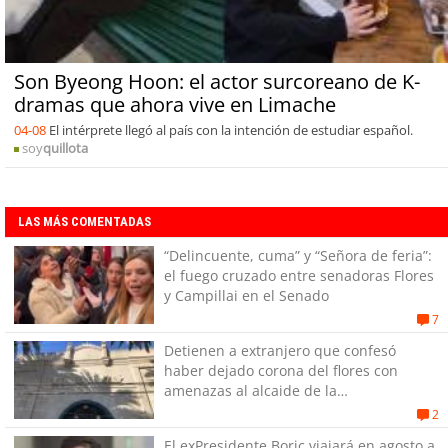
Son Byeong Hoon: el actor surcoreano de K-
dramas que ahora vive en Limache
04-08
El intérprete llegó al país con la intención de estudiar español.
soy
quillota
LAS MÁS COMENTADAS
“Delincuente, cuma” y “Señora de feria”:
el fuego cruzado entre senadoras Flores
y Campillai en el Senado
7
Detienen a extranjero que confesó
haber dejado corona del flores con
amenazas al alcaide de la
exPenitenciaría
2
El exPresidente Boric viajará en agosto a