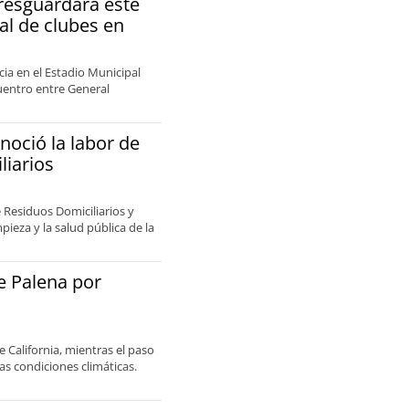
resguardará este
al de clubes en
ia en el Estadio Municipal
uentro entre General
noció la labor de
liarios
e Residuos Domiciliarios y
ieza y la salud pública de la
de Palena por
e California, mientras el paso
s condiciones climáticas.