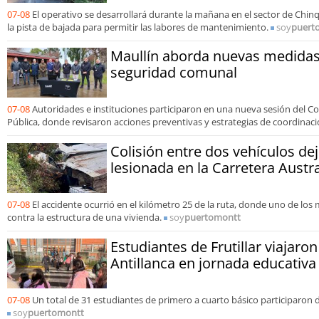
07-08
El operativo se desarrollará durante la mañana en el sector de Chinq
la pista de bajada para permitir las labores de mantenimiento.
soy
puert
Maullín aborda nuevas medidas 
seguridad comunal
07-08
Autoridades e instituciones participaron en una nueva sesión del 
Pública, donde revisaron acciones preventivas y estrategias de coordinaci
Colisión entre dos vehículos de
lesionada en la Carretera Austr
07-08
El accidente ocurrió en el kilómetro 25 de la ruta, donde uno de lo
contra la estructura de una vivienda.
soy
puertomontt
Estudiantes de Frutillar viajaron
Antillanca en jornada educativa
07-08
Un total de 31 estudiantes de primero a cuarto básico participaron d
soy
puertomontt