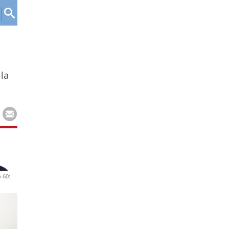
la
 60: