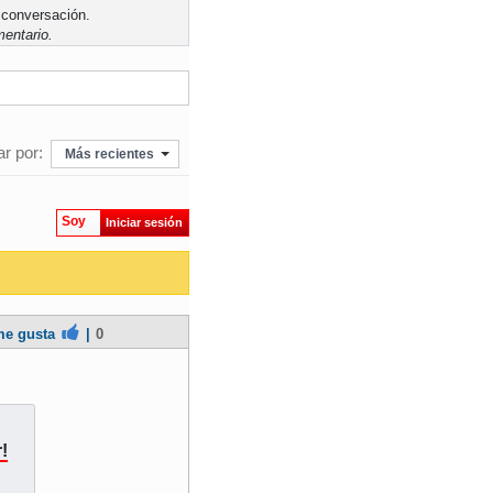
 conversación.
entario.
r por:
Más recientes
Soy
Iniciar sesión
e gusta
|
0
!