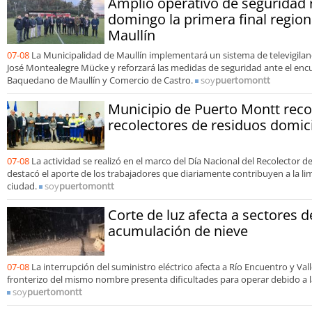
Amplio operativo de seguridad 
domingo la primera final region
Maullín
07-08
La Municipalidad de Maullín implementará un sistema de televigilanc
José Montealegre Mücke y reforzará las medidas de seguridad ante el enc
Baquedano de Maullín y Comercio de Castro.
soy
puertomontt
Municipio de Puerto Montt reco
recolectores de residuos domici
07-08
La actividad se realizó en el marco del Día Nacional del Recolector d
destacó el aporte de los trabajadores que diariamente contribuyen a la limp
ciudad.
soy
puertomontt
Corte de luz afecta a sectores 
acumulación de nieve
07-08
La interrupción del suministro eléctrico afecta a Río Encuentro y Vall
fronterizo del mismo nombre presenta dificultades para operar debido a la
soy
puertomontt