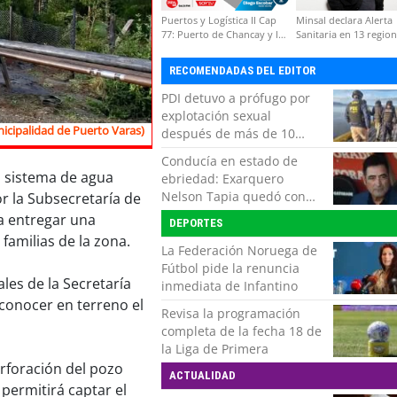
Puertos y Logística II Cap
Minsal declara Alerta
77: Puerto de Chancay y la
Sanitaria en 13 regio
competitividad de Chile
por virus hanta
RECOMENDADAS DEL EDITOR
PDI detuvo a prófugo por
explotación sexual
icipalidad de Puerto Varas)
después de más de 10
horas de navegación en la
Conducía en estado de
zona austral
o sistema de agua
ebriedad: Exarquero
Nelson Tapia quedó con
or la Subsecretaría de
lesiones graves tras
a entregar una
DEPORTES
accidente vehicular
familias de la zona.
La Federación Noruega de
Fútbol pide la renuncia
les de la Secretaría
inmediata de Infantino
 conocer en terreno el
Revisa la programación
completa de la fecha 18 de
la Liga de Primera
erforación del pozo
ACTUALIDAD
permitirá captar el