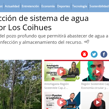
st
Actualidad
Entretención
Economía
Deportes
Tecnología
Sostenibilidad
cción de sistema de agua
tor Los Coihues
del pozo profundo que permitirá abastecer de agua a 
infección y almacenamiento del recurso.
Antofagasta Región
Región Sostenible Cap
Sostenible Cap.2:
Economía circular y
Educación ambiental y
desarrollo regional
formación de capacidades
técnicas