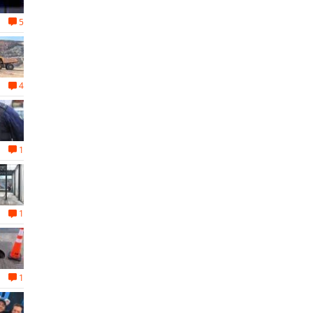
5
4
1
1
1