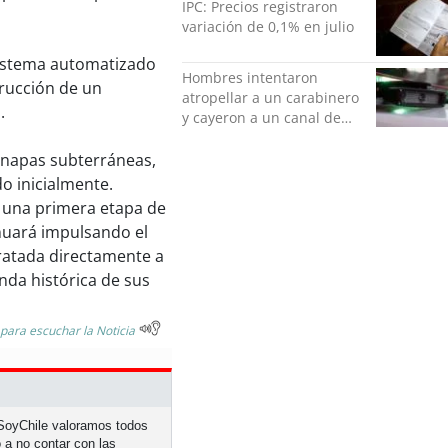
IPC: Precios registraron
variación de 0,1% en julio
sistema automatizado
Hombres intentaron
trucción de un
atropellar a un carabinero
.
y cayeron a un canal de
regadío en Peñalolén
s napas subterráneas,
o inicialmente.
á una primera etapa de
inuará impulsando el
tratada directamente a
da histórica de sus
 para escuchar la Noticia
n SoyChile valoramos todos
 a no contar con las