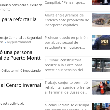
Campillai: "Pensar que
uihue y considera el cierre de
todo se consigue por pena
omontt
es una forma de quitar
Alerta entre gremios de
dignidad"
para reforzar la
Codelco ante propuesta de
incorporar capitales
privados
Profesor quedó en prisión
Consejo Comunal de Seguridad
ón.
soy
puertomontt
por abuso sexual de
estudiante en Iquique:
jó una persona
grabó los hechos
al de Puerto Montt
El Olivar: constructora
recurre a la Corte para
revertir suspensión del
s móviles terminó impactando
Minvu
Trabajo conjunto permitió
 al Centro Invernal
rehabilitar sumidero frente
al Terminal de Buses de
Puerto Montt
e esta actividad.
Nicolás Larraín se disculpa
por arremeter contra la TV