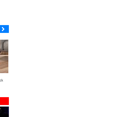
MUTUAL
ELECTROLUX
A dos años de la Ley Karin:
¿Qué buscan hoy las familias en
ck
especialistas afirman que el desafío es
tecnología para el hogar?
consolidar un cambio cultural en las
organizaciones