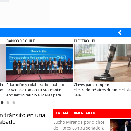
BANCO DE CHILE
ELECTROLUX
ia
Educación y colaboración público-
Claves para comprar
on
privada se toman La Araucanía:
electrodomésticos durante el Bla
encuentro reunió a líderes para
Sale
abordar las brechas y oportunidades
LAS MÁS COMENTADAS
n tránsito en una
sábado
Lucho Miranda por dichos
de Flores contra senadora