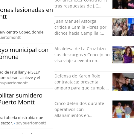
tras respuestas de J.C
sonas lesionadas en
Rodríguez y Danilo 21
ntt
Juan Manuel Astorga
critica a Camila Flores por
servicentro Copec, donde
dichos hacia Campillai:
uertomontt
"'Señora de feria' debería
ser un elogio"
Alcaldesa de La Cruz hizo
poyo municipal con
sus descargos y Concejo no
 comuna
visa viaje a evento en
México: comparó
d de Frutillar y el SLEP
grabación con abuso
Defensa de Karen Rojo
onocieran la nieve y el
sexual infantil
contraataca: presenta
oy
puertomontt
amparo para que cumpla
el resto de su pena en
bilitar sumidero
libertad
 Puerto Montt
Cinco detenidos durante
operativos con
allanamientos en
una tubería obstruida que
Valparaíso
sector.
soy
puertomontt