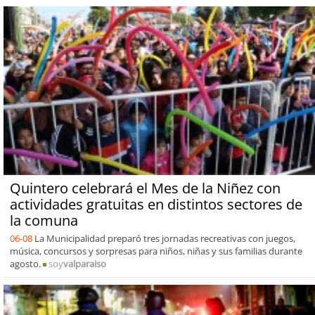
Quintero celebrará el Mes de la Niñez con
actividades gratuitas en distintos sectores de
la comuna
06-08
La Municipalidad preparó tres jornadas recreativas con juegos,
música, concursos y sorpresas para niños, niñas y sus familias durante
agosto.
soy
valparaiso