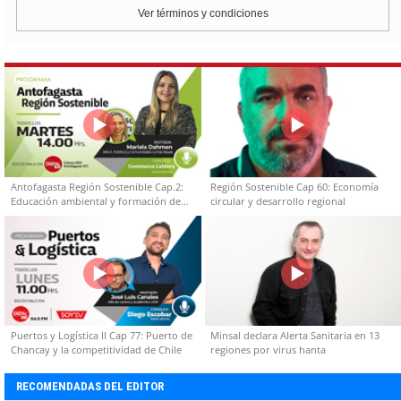
Ver términos y condiciones
Antofagasta Región Sostenible Cap.2:
Región Sostenible Cap 60: Economía
Educación ambiental y formación de
circular y desarrollo regional
capacidades técnicas
Puertos y Logística II Cap 77: Puerto de
Minsal declara Alerta Sanitaria en 13
Chancay y la competitividad de Chile
regiones por virus hanta
RECOMENDADAS DEL EDITOR