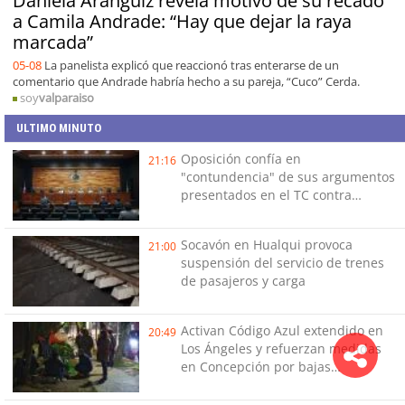
Daniela Aránguiz revela motivo de su recado
a Camila Andrade: “Hay que dejar la raya
marcada”
05-08
La panelista explicó que reaccionó tras enterarse de un
comentario que Andrade habría hecho a su pareja, “Cuco” Cerda.
soy
valparaiso
ULTIMO MINUTO
Oposición confía en
21:16
"contundencia" de sus argumentos
presentados en el TC contra
Reconstrucción
Socavón en Hualqui provoca
21:00
suspensión del servicio de trenes
de pasajeros y carga
Activan Código Azul extendido en
20:49
Los Ángeles y refuerzan medidas
en Concepción por bajas
temperaturas de este fin de
semana