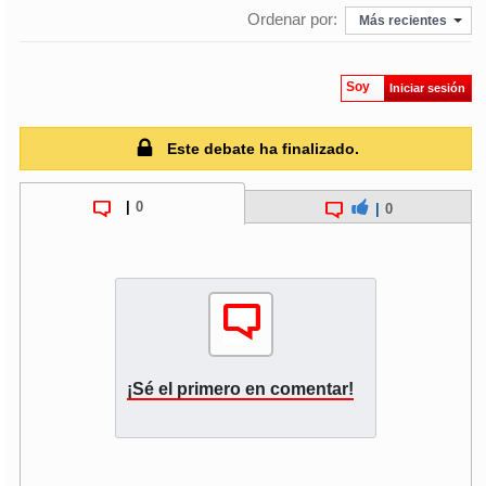
Ordenar por:
Más recientes
Soy
Iniciar sesión
Este debate ha finalizado.
|
0
|
0
¡Sé el primero en comentar!