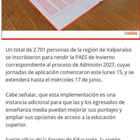
Sostenibilidad
soy
chile
Cedida
soy
arica
soy
iquique
Un total de 2.701 personas de la región de Valparaíso
se inscribieron para rendir la PAES de Invierno
correspondiente al proceso de Admisión 2027, cuyas
soy
calama
jornadas de aplicación comenzaron este lunes 15, y se
extenderá hasta el miércoles 17 de junio.
soy
antofagasta
Cabe señalar, que esta implementación es una
soy
copiapó
instancia adicional para que las y los egresados de
enseñanza media puedan mejorar sus puntajes y
soy
valparaíso
ampliar sus opciones de acceso a la educación
superior.
soy
quillota
Según cifras de la Seremi de Educación, la región