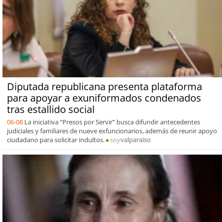
Diputada republicana presenta plataforma
para apoyar a exuniformados condenados
tras estallido social
06-08
La iniciativa “Presos por Servir” busca difundir antecedentes
judiciales y familiares de nueve exfuncionarios, además de reunir apoyo
ciudadano para solicitar indultos.
soy
valparaiso