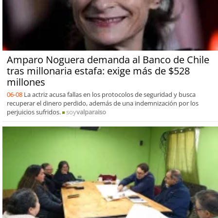
Amparo Noguera demanda al Banco de Chile
tras millonaria estafa: exige más de $528
millones
06-08
La actriz acusa fallas en los protocolos de seguridad y busca
recuperar el dinero perdido, además de una indemnización por los
perjuicios sufridos.
soy
valparaiso