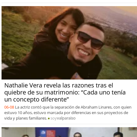
Nathalie Vera revela las razones tras el
quiebre de su matrimonio: “Cada uno tenía
un concepto diferente”
06-08
La actriz contó que la separación de Abraham Linares, con quien
estuvo 10 años, estuvo marcada por diferencias en sus proyectos de
vida y planes familiares.
soy
valparaiso