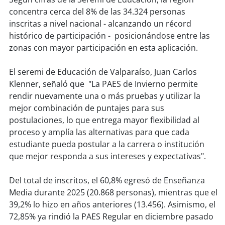
soy
sanantonio
concentra cerca del 8% de las 34.324 personas
inscritas a nivel nacional - alcanzando un récord
soy
chillán
histórico de participación - posicionándose entre las
zonas con mayor participación en esta aplicación.
soy
sancarlos
El seremi de Educación de Valparaíso, Juan Carlos
soy
talcahuano
Klenner, señaló que "La PAES de Invierno permite
rendir nuevamente una o más pruebas y utilizar la
soy
concepción
mejor combinación de puntajes para sus
postulaciones, lo que entrega mayor flexibilidad al
soy
coronel
proceso y amplía las alternativas para que cada
estudiante pueda postular a la carrera o institución
soy
arauco
que mejor responda a sus intereses y expectativas".
soy
temuco
Del total de inscritos, el 60,8% egresó de Enseñanza
Media durante 2025 (20.868 personas), mientras que el
soy
valdivia
39,2% lo hizo en años anteriores (13.456). Asimismo, el
72,85% ya rindió la PAES Regular en diciembre pasado
soy
osorno