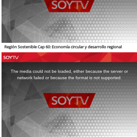
Región Sostenible Cap 60: Economía circular y desarrollo regional
This
is
a
The media could not be loaded, either because the server or
modal
window.
network failed or because the format is not supported.