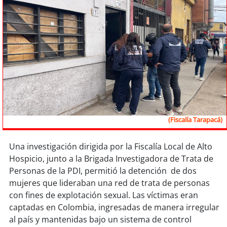
Sostenibilidad
soy
chile
soy
arica
soy
iquique
soy
calama
(Fiscalía Tarapacá)
soy
antofagasta
Una investigación dirigida por la Fiscalía Local de Alto
soy
copiapó
Hospicio, junto a la Brigada Investigadora de Trata de
Personas de la PDI, permitió la detención de dos
soy
valparaíso
mujeres que lideraban una red de trata de personas
con fines de explotación sexual. Las víctimas eran
soy
quillota
captadas en Colombia, ingresadas de manera irregular
al país y mantenidas bajo un sistema de control