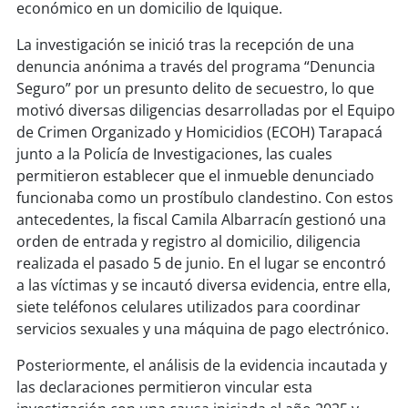
soy
sanantonio
económico en un domicilio de Iquique.
La investigación se inició tras la recepción de una
soy
chillán
denuncia anónima a través del programa “Denuncia
Seguro” por un presunto delito de secuestro, lo que
soy
sancarlos
motivó diversas diligencias desarrolladas por el Equipo
de Crimen Organizado y Homicidios (ECOH) Tarapacá
soy
talcahuano
junto a la Policía de Investigaciones, las cuales
permitieron establecer que el inmueble denunciado
soy
concepción
funcionaba como un prostíbulo clandestino. Con estos
antecedentes, la fiscal Camila Albarracín gestionó una
soy
coronel
orden de entrada y registro al domicilio, diligencia
realizada el pasado 5 de junio. En el lugar se encontró
soy
arauco
a las víctimas y se incautó diversa evidencia, entre ella,
siete teléfonos celulares utilizados para coordinar
soy
temuco
servicios sexuales y una máquina de pago electrónico.
soy
valdivia
Posteriormente, el análisis de la evidencia incautada y
las declaraciones permitieron vincular esta
soy
osorno