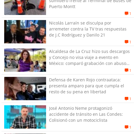
sumidero frente al Terminal de Buses de
Puerto Montt
1
Nicolás Larraín se disculpa por
arremeter contra la TV tras respuestas
de J.C Rodríguez y Danilo 21
1
Alcaldesa de La Cruz hizo sus descargos
y Concejo no visa viaje a evento en
México: comparó grabación con abuso
sexual infantil
1
Defensa de Karen Rojo contraataca:
presenta amparo para que cumpla el
resto de su pena en libertad
1
José Antonio Neme protagonizó
accidente de tránsito en Las Condes:
Colisionó con un motociclista
1