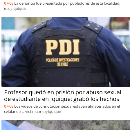
07-08
La denuncia fue presentada por pobladores de esta localidad.
soy
iquique
Profesor quedó en prisión por abuso sexual
de estudiante en Iquique: grabó los hechos
07-08
Los videos de connotación sexual estaban almacenados en el
celular de la víctima.
soy
iquique