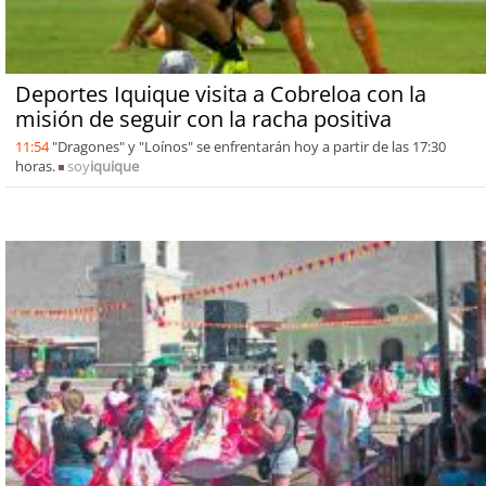
Deportes Iquique visita a Cobreloa con la
misión de seguir con la racha positiva
11:54
"Dragones" y "Loínos" se enfrentarán hoy a partir de las 17:30
horas.
soy
iquique