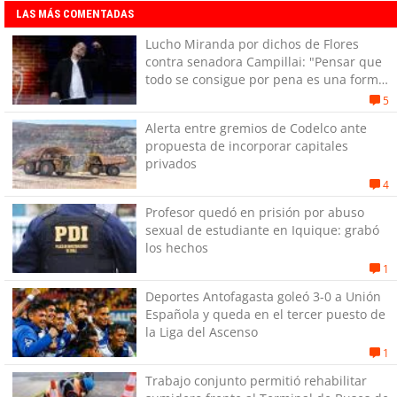
LAS MÁS COMENTADAS
Lucho Miranda por dichos de Flores
contra senadora Campillai: "Pensar que
todo se consigue por pena es una forma
de quitar dignidad"
5
Alerta entre gremios de Codelco ante
propuesta de incorporar capitales
privados
4
Profesor quedó en prisión por abuso
sexual de estudiante en Iquique: grabó
los hechos
1
Deportes Antofagasta goleó 3-0 a Unión
Española y queda en el tercer puesto de
la Liga del Ascenso
1
Trabajo conjunto permitió rehabilitar