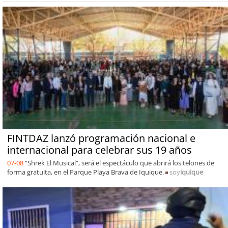
FINTDAZ lanzó programación nacional e
internacional para celebrar sus 19 años
07-08
“Shrek El Musical”, será el espectáculo que abrirá los telones de
forma gratuita, en el Parque Playa Brava de Iquique.
soy
iquique