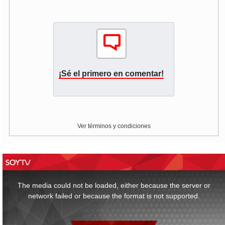
¡Sé el primero en comentar!
Ver términos y condiciones
This
is
a
The media could not be loaded, either because the server or
modal
window.
network failed or because the format is not supported.