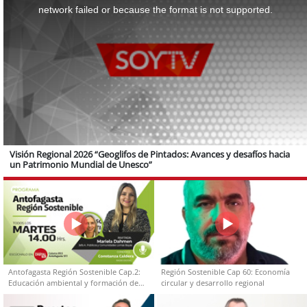
window.
network failed or because the format is not supported.
Visión Regional 2026 “Geoglifos de Pintados: Avances y desafíos hacia
un Patrimonio Mundial de Unesco”
Antofagasta Región Sostenible Cap.2:
Región Sostenible Cap 60: Economía
Educación ambiental y formación de
circular y desarrollo regional
capacidades técnicas