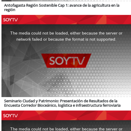
Antofagasta Región Sostenible Cap 1: avance de la agricultura en la
región
This
is
a
The media could not be loaded, either because the server or
modal
window.
network failed or because the format is not supported.
Seminario Ciudad y Patrimonio: Presentación de Resultados de la
Encuesta Corredor Bioceánico, logística e infraestructura ferroviaria
This
is
a
The media could not be loaded, either because the server or
modal