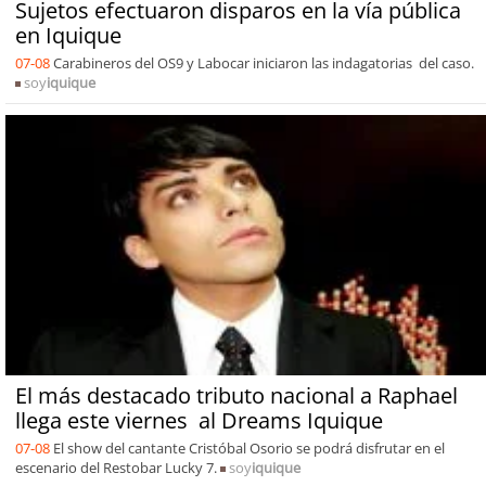
Sujetos efectuaron disparos en la vía pública
en Iquique
07-08
Carabineros del OS9 y Labocar iniciaron las indagatorias del caso.
soy
iquique
El más destacado tributo nacional a Raphael
llega este viernes al Dreams Iquique
07-08
El show del cantante Cristóbal Osorio se podrá disfrutar en el
escenario del Restobar Lucky 7.
soy
iquique