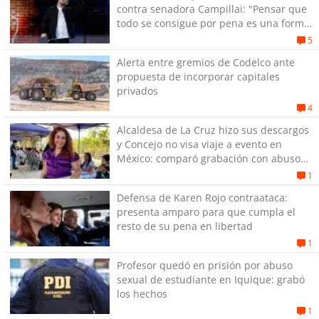
contra senadora Campillai: "Pensar que
todo se consigue por pena es una forma
de quitar dignidad"
5
Alerta entre gremios de Codelco ante
propuesta de incorporar capitales
privados
4
Alcaldesa de La Cruz hizo sus descargos
y Concejo no visa viaje a evento en
México: comparó grabación con abuso
sexual infantil
1
Defensa de Karen Rojo contraataca:
presenta amparo para que cumpla el
resto de su pena en libertad
1
Profesor quedó en prisión por abuso
sexual de estudiante en Iquique: grabó
los hechos
1