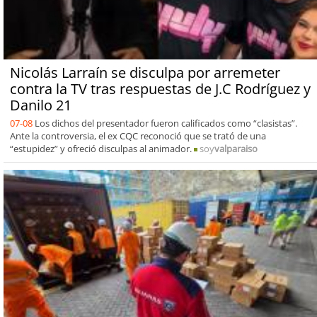
Nicolás Larraín se disculpa por arremeter
contra la TV tras respuestas de J.C Rodríguez y
Danilo 21
07-08
Los dichos del presentador fueron calificados como “clasistas”.
Ante la controversia, el ex CQC reconoció que se trató de una
“estupidez” y ofreció disculpas al animador.
soy
valparaiso