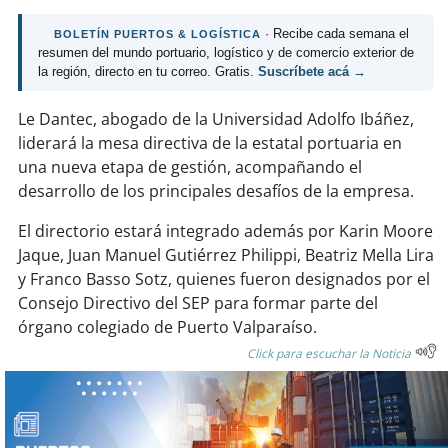
soy
sanantonio
· Recibe cada semana el
BOLETÍN PUERTOS & LOGÍSTICA
soy
chillán
resumen del mundo portuario, logístico y de comercio exterior de
la región, directo en tu correo. Gratis.
Suscríbete acá →
soy
sancarlos
Le Dantec, abogado de la Universidad Adolfo Ibáñez,
liderará la mesa directiva de la estatal portuaria en
soy
talcahuano
una nueva etapa de gestión, acompañando el
desarrollo de los principales desafíos de la empresa.
soy
concepción
El directorio estará integrado además por Karin Moore
soy
coronel
Jaque, Juan Manuel Gutiérrez Philippi, Beatriz Mella Lira
y Franco Basso Sotz, quienes fueron designados por el
soy
arauco
Consejo Directivo del SEP para formar parte del
órgano colegiado de Puerto Valparaíso.
soy
temuco
Click para escuchar la Noticia
soy
valdivia
soy
osorno