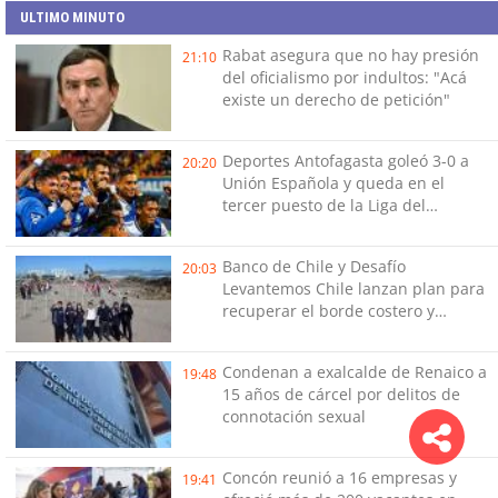
ULTIMO MINUTO
Rabat asegura que no hay presión
21:10
del oficialismo por indultos: "Acá
existe un derecho de petición"
Deportes Antofagasta goleó 3-0 a
20:20
Unión Española y queda en el
tercer puesto de la Liga del
Ascenso
Banco de Chile y Desafío
20:03
Levantemos Chile lanzan plan para
recuperar el borde costero y
reactivar emprendimientos en la
Región de Coquimbo
Condenan a exalcalde de Renaico a
19:48
15 años de cárcel por delitos de
connotación sexual
Concón reunió a 16 empresas y
19:41