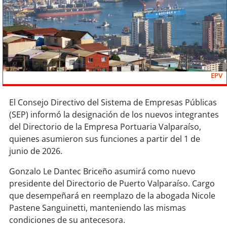
Sostenibilidad
soy
chile
soy
arica
EPV
soy
iquique
El Consejo Directivo del Sistema de Empresas Públicas
soy
calama
(SEP) informó la designación de los nuevos integrantes
del Directorio de la Empresa Portuaria Valparaíso,
soy
antofagasta
quienes asumieron sus funciones a partir del 1 de
junio de 2026.
soy
copiapó
Gonzalo Le Dantec Briceño asumirá como nuevo
soy
valparaíso
presidente del Directorio de Puerto Valparaíso. Cargo
que desempeñará en reemplazo de la abogada Nicole
soy
quillota
Pastene Sanguinetti, manteniendo las mismas
condiciones de su antecesora.