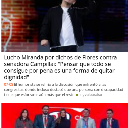
Lucho Miranda por dichos de Flores contra
senadora Campillai: "Pensar que todo se
consigue por pena es una forma de quitar
dignidad"
07-08
El humorista se refirió a la discusión que enfrentó a las
congresitas, donde incluso destacó que una persona con discapacidad
tiene que esforzarse aún más que el resto.
soy
valparaiso