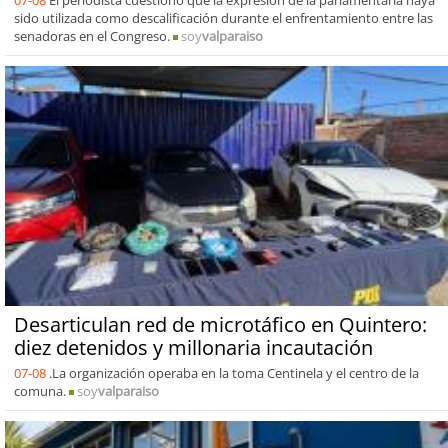
07-08
El periodista cuestionó que la expresión de la parlamentaria haya
sido utilizada como descalificación durante el enfrentamiento entre las
senadoras en el Congreso.
soy
valparaiso
Desarticulan red de microtáfico en Quintero:
diez detenidos y millonaria incautación
07-08
.La organización operaba en la toma Centinela y el centro de la
comuna.
soy
valparaiso