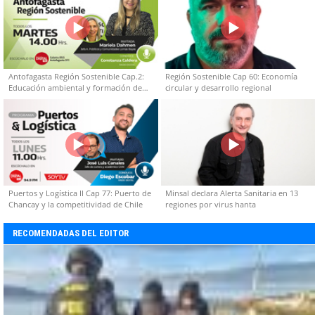
Antofagasta Región Sostenible Cap.2:
Región Sostenible Cap 60: Economía
Educación ambiental y formación de
circular y desarrollo regional
capacidades técnicas
Puertos y Logística II Cap 77: Puerto de
Minsal declara Alerta Sanitaria en 13
Chancay y la competitividad de Chile
regiones por virus hanta
RECOMENDADAS DEL EDITOR