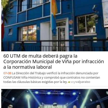
60 UTM de multa deberá pagra la
Corporación Municipal de Viña por infracción
a la normativa laboral
07-08
La Dirección del Trabajo verificó la infracción denunciada por
CONFUSAM Viña Histórica y comprobó que contratos no contenían
todas las cláusulas básicas exigidas por la ley.
soy
valparaiso