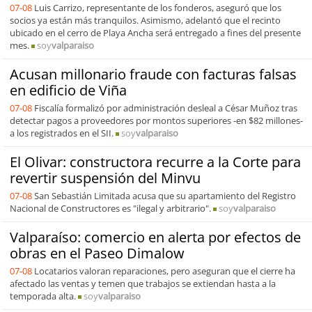
07-08
Luis Carrizo, representante de los fonderos, aseguró que los
socios ya están más tranquilos. Asimismo, adelantó que el recinto
ubicado en el cerro de Playa Ancha será entregado a fines del presente
mes.
soy
valparaiso
Acusan millonario fraude con facturas falsas
en edificio de Viña
07-08
Fiscalía formalizó por administración desleal a César Muñoz tras
detectar pagos a proveedores por montos superiores -en $82 millones-
a los registrados en el SII.
soy
valparaiso
El Olivar: constructora recurre a la Corte para
revertir suspensión del Minvu
07-08
San Sebastián Limitada acusa que su apartamiento del Registro
Nacional de Constructores es "ilegal y arbitrario".
soy
valparaiso
Valparaíso: comercio en alerta por efectos de
obras en el Paseo Dimalow
07-08
Locatarios valoran reparaciones, pero aseguran que el cierre ha
afectado las ventas y temen que trabajos se extiendan hasta a la
temporada alta.
soy
valparaiso