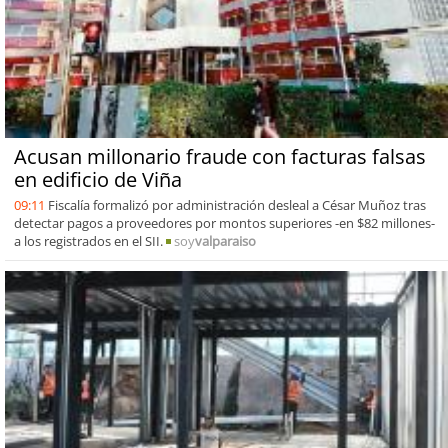
Acusan millonario fraude con facturas falsas
en edificio de Viña
09:11
Fiscalía formalizó por administración desleal a César Muñoz tras
detectar pagos a proveedores por montos superiores -en $82 millones-
a los registrados en el SII.
soy
valparaiso