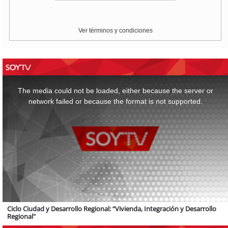
Ver términos y condiciones
This
is
a
The media could not be loaded, either because the server or
modal
window.
network failed or because the format is not supported.
Ciclo Ciudad y Desarrollo Regional: “Vivienda, Integración y Desarrollo
Regional"