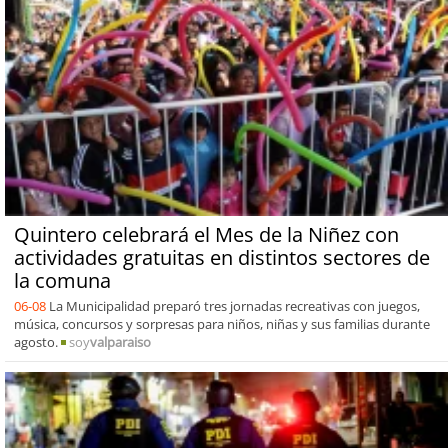
Quintero celebrará el Mes de la Niñez con
actividades gratuitas en distintos sectores de
la comuna
06-08
La Municipalidad preparó tres jornadas recreativas con juegos,
música, concursos y sorpresas para niños, niñas y sus familias durante
agosto.
soy
valparaiso