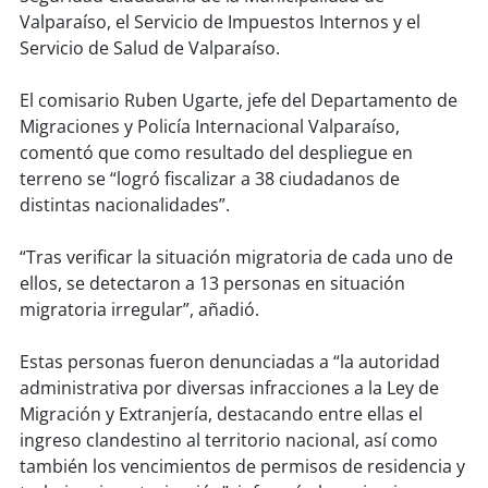
soy
sanantonio
Valparaíso, el Servicio de Impuestos Internos y el
Servicio de Salud de Valparaíso.
soy
chillán
El comisario Ruben Ugarte, jefe del Departamento de
soy
sancarlos
Migraciones y Policía Internacional Valparaíso,
comentó que como resultado del despliegue en
soy
talcahuano
terreno se “logró fiscalizar a 38 ciudadanos de
distintas nacionalidades”.
soy
concepción
“Tras verificar la situación migratoria de cada uno de
soy
coronel
ellos, se detectaron a 13 personas en situación
migratoria irregular”, añadió.
soy
arauco
Estas personas fueron denunciadas a “la autoridad
soy
temuco
administrativa por diversas infracciones a la Ley de
Migración y Extranjería, destacando entre ellas el
soy
valdivia
ingreso clandestino al territorio nacional, así como
también los vencimientos de permisos de residencia y
soy
osorno