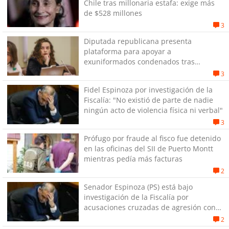
Chile tras millonaria estafa: exige más
de $528 millones
3
Diputada republicana presenta
plataforma para apoyar a
exuniformados condenados tras
estallido social
3
Fidel Espinoza por investigación de la
Fiscalía: "No existió de parte de nadie
ningún acto de violencia física ni verbal"
3
Prófugo por fraude al fisco fue detenido
en las oficinas del SII de Puerto Montt
mientras pedía más facturas
2
Senador Espinoza (PS) está bajo
investigación de la Fiscalía por
acusaciones cruzadas de agresión con
su pareja
2