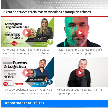
Alerta por nueva estafa masiva vinculada a franquicias chinas
Antofagasta Región Sostenible Cap.2:
Región Sostenible Cap 60: Economía
Educación ambiental y formación de
circular y desarrollo regional
capacidades técnicas
Puertos y Logística II Cap 77: Puerto de
Minsal declara Alerta Sanitaria en 13
Chancay y la competitividad de Chile
regiones por virus hanta
RECOMENDADAS DEL EDITOR