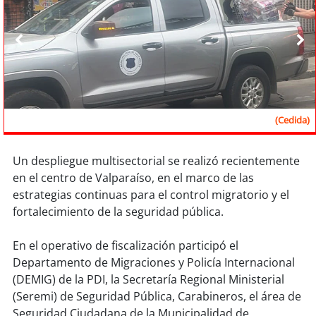
Sostenibilidad
soy
chile
soy
arica
soy
iquique
(Cedida)
soy
calama
Un despliegue multisectorial se realizó recientemente
en el centro de Valparaíso, en el marco de las
soy
antofagasta
estrategias continuas para el control migratorio y el
fortalecimiento de la seguridad pública.
soy
copiapó
En el operativo de fiscalización participó el
soy
valparaíso
Departamento de Migraciones y Policía Internacional
(DEMIG) de la PDI, la Secretaría Regional Ministerial
soy
quillota
(Seremi) de Seguridad Pública, Carabineros, el área de
Seguridad Ciudadana de la Municipalidad de