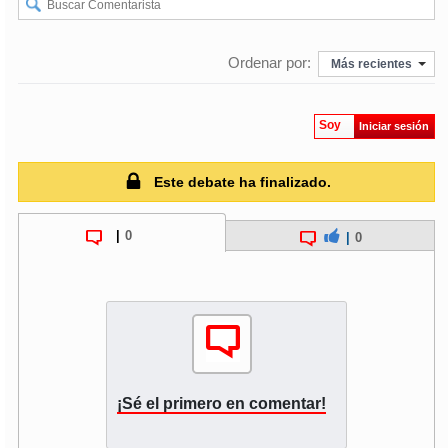
Ordenar por:
Más recientes
Soy
Iniciar sesión
Este debate ha finalizado.
|
0
|
0
¡Sé el primero en comentar!