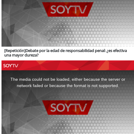
[Repetición]Debate por la edad de responsabilidad penal: ¿es efectiva
una mayor dureza?
This
is
a
The media could not be loaded, either because the server or
modal
window.
network failed or because the format is not supported.