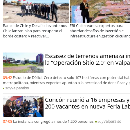
Banco de Chile y Desafío Levantemos
EBI Chile reúne a expertos para
Chile lanzan plan para recuperar el
abordar desafíos de inversión e
borde costero y reactivar
infraestructura en gestión circular 
emprendimientos en la Región de
residuos
Coquimbo
Escasez de terrenos amenaza 
la “Operación Sitio 2.0” en Valp
09:42
Estudio de Déficit Cero detectó solo 107 hectáreas con potencial hab
metropolitana, mientras expertos apuntan a la necesidad de densificar y p
soy
valparaiso
Concón reunió a 16 empresas y
200 vacantes en nueva Feria La
07-08
La instancia congregó a más de 1.200 personas.
soy
valparaiso