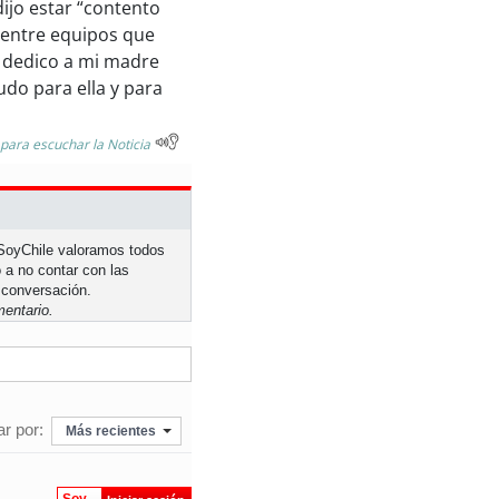
dijo estar “contento
o entre equipos que
o dedico a mi madre
do para ella y para
 para escuchar la Noticia
n SoyChile valoramos todos
 a no contar con las
 conversación.
entario.
r por:
Más recientes