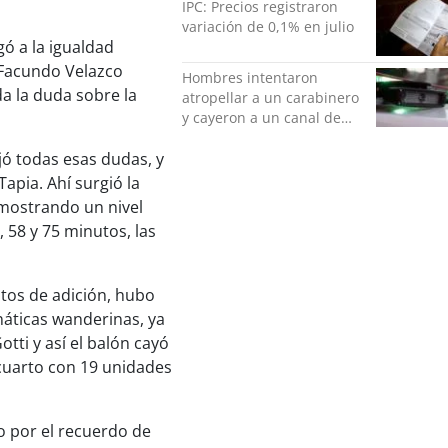
IPC: Precios registraron
variación de 0,1% en julio
ó a la igualdad
o Facundo Velazco
Hombres intentaron
da la duda sobre la
atropellar a un carabinero
y cayeron a un canal de
regadío en Peñalolén
ó todas esas dudas, y
apia. Ahí surgió la
mostrando un nivel
, 58 y 75 minutos, las
tos de adición, hubo
náticas wanderinas, ya
tti y así el balón cayó
cuarto con 19 unidades
 por el recuerdo de