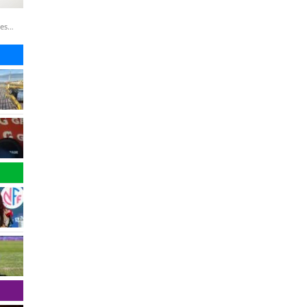
nes
(Uno)