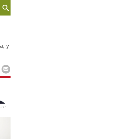
a, y
 60: