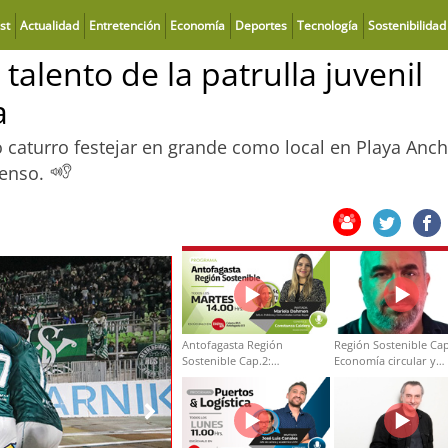
st
Actualidad
Entretención
Economía
Deportes
Tecnología
Sostenibilidad
talento de la patrulla juvenil
a
 caturro festejar en grande como local en Playa Anch
censo.
Antofagasta Región
Región Sostenible Cap
Sostenible Cap.2:
Economía circular y
Educación ambiental y
desarrollo regional
formación de capacidades
técnicas