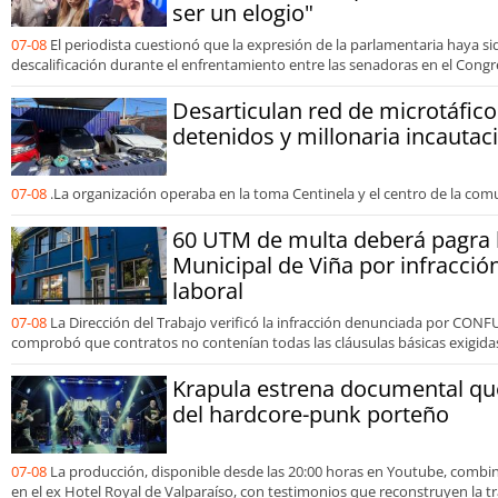
ser un elogio"
07-08
El periodista cuestionó que la expresión de la parlamentaria haya s
descalificación durante el enfrentamiento entre las senadoras en el Congr
Desarticulan red de microtáfico
detenidos y millonaria incautac
07-08
.La organización operaba en la toma Centinela y el centro de la com
60 UTM de multa deberá pagra 
Municipal de Viña por infracció
laboral
07-08
La Dirección del Trabajo verificó la infracción denunciada por CONF
comprobó que contratos no contenían todas las cláusulas básicas exigidas 
Krapula estrena documental que
del hardcore-punk porteño
07-08
La producción, disponible desde las 20:00 horas en Youtube, comb
en el ex Hotel Royal de Valparaíso, con testimonios que reconstruyen la tr