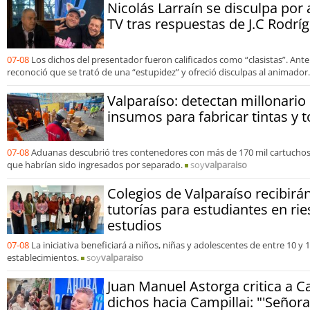
Nicolás Larraín se disculpa por
TV tras respuestas de J.C Rodrí
07-08
Los dichos del presentador fueron calificados como “clasistas”. Ante
reconoció que se trató de una “estupidez” y ofreció disculpas al animador.
Valparaíso: detectan millonari
insumos para fabricar tintas y t
07-08
Aduanas descubrió tres contenedores con más de 170 mil cartuchos
que habrían sido ingresados por separado.
soy
valparaiso
Colegios de Valparaíso recibir
tutorías para estudiantes en rie
estudios
07-08
La iniciativa beneficiará a niños, niñas y adolescentes de entre 10 y
establecimientos.
soy
valparaiso
Juan Manuel Astorga critica a C
dichos hacia Campillai: "'Señora