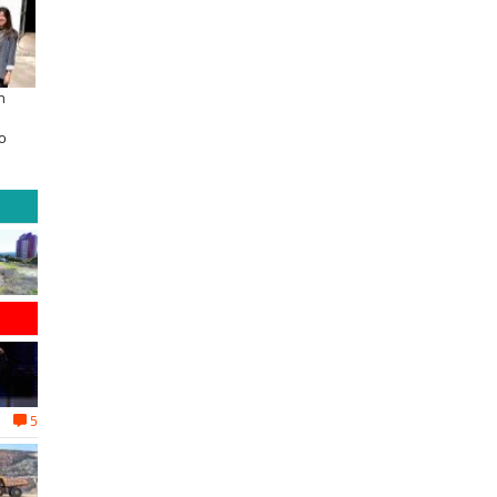
n
Educación y colaboración público-
Claves para comprar
privada se toman La Araucanía:
electrodomésticos durante el B
o
encuentro reunió a líderes para
Sale
abordar las brechas y oportunidades
5