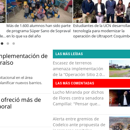
Más de 1.600 alumnos han sido parte
Estudiantes de la UCN desarrolla
de programa Súper Sano de Sopraval
tecnología para modernizar la
de
en lo que va del año
operación de Ultraport Coquimb
LAS MÁS LEÍDAS
implementación de
araíso
Escasez de terrenos
amenaza implementación
de la “Operación Sitio 2.0”
itacional en el área
en Valparaíso
lanificar nuevos barrios.
LAS MÁS COMENTADAS
Lucho Miranda por dichos
de Flores contra senadora
 ofreció más de
Campillai: "Pensar que
boral
todo se consigue por pena
es una forma de quitar
Alerta entre gremios de
dignidad"
Codelco ante propuesta de