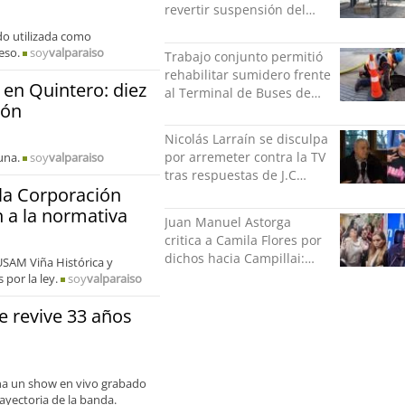
revertir suspensión del
Minvu
ido utilizada como
eso.
soy
valparaiso
Trabajo conjunto permitió
rehabilitar sumidero frente
 en Quintero: diez
al Terminal de Buses de
ión
Puerto Montt
Nicolás Larraín se disculpa
por arremeter contra la TV
una.
soy
valparaiso
tras respuestas de J.C
la Corporación
Rodríguez y Danilo 21
n a la normativa
Juan Manuel Astorga
critica a Camila Flores por
dichos hacia Campillai:
USAM Viña Histórica y
"'Señora de feria' debería
por la ley.
soy
valparaiso
ser un elogio"
 revive 33 años
ina un show en vivo grabado
ayectoria de la banda.