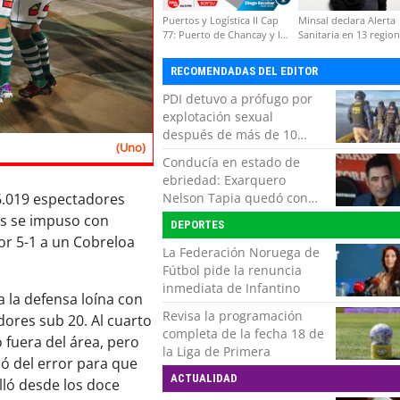
Puertos y Logística II Cap
Minsal declara Alerta
77: Puerto de Chancay y la
Sanitaria en 13 regio
competitividad de Chile
por virus hanta
RECOMENDADAS DEL EDITOR
PDI detuvo a prófugo por
explotación sexual
después de más de 10
(Uno)
horas de navegación en la
Conducía en estado de
zona austral
ebriedad: Exarquero
Nelson Tapia quedó con
6.019 espectadores
lesiones graves tras
rs se impuso con
DEPORTES
accidente vehicular
or 5-1 a un Cobreloa
La Federación Noruega de
Fútbol pide la renuncia
inmediata de Infantino
a la defensa loína con
Revisa la programación
dores sub 20. Al cuarto
completa de la fecha 18 de
 fuera del área, pero
la Liga de Primera
có del error para que
ACTUALIDAD
lló desde los doce