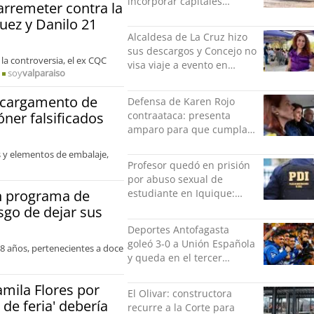
incorporar capitales
 arremeter contra la
privados
guez y Danilo 21
Alcaldesa de La Cruz hizo
sus descargos y Concejo no
 la controversia, el ex CQC
visa viaje a evento en
soy
valparaiso
México: comparó
grabación con abuso
o cargamento de
Defensa de Karen Rojo
sexual infantil
contraataca: presenta
óner falsificados
amparo para que cumpla
el resto de su pena en
 y elementos de embalaje,
libertad
Profesor quedó en prisión
por abuso sexual de
án programa de
estudiante en Iquique:
grabó los hechos
sgo de dejar sus
Deportes Antofagasta
goleó 3-0 a Unión Española
 18 años, pertenecientes a doce
y queda en el tercer
puesto de la Liga del
Ascenso
amila Flores por
El Olivar: constructora
 de feria' debería
recurre a la Corte para