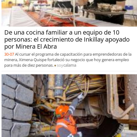
De una cocina familiar a un equipo de 10
personas: el crecimiento de Inkillay apoyado
por Minera El Abra
30-07
Al cursar el programa de capacitación para emprendedoras de la
minera, Ximena Quispe fortaleció su negocio que hoy genera empleo
para más de diez personas.
soy
calama