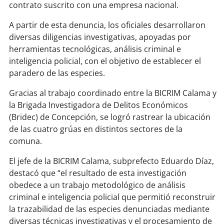
soy
sanantonio
contrato suscrito con una empresa nacional.
A partir de esta denuncia, los oficiales desarrollaron
soy
chillán
diversas diligencias investigativas, apoyadas por
herramientas tecnológicas, análisis criminal e
soy
sancarlos
inteligencia policial, con el objetivo de establecer el
paradero de las especies.
soy
talcahuano
Gracias al trabajo coordinado entre la BICRIM Calama y
soy
concepción
la Brigada Investigadora de Delitos Económicos
(Bridec) de Concepción, se logró rastrear la ubicación
soy
coronel
de las cuatro grúas en distintos sectores de la
comuna.
soy
arauco
El jefe de la BICRIM Calama, subprefecto Eduardo Díaz,
destacó que “el resultado de esta investigación
soy
temuco
obedece a un trabajo metodológico de análisis
criminal e inteligencia policial que permitió reconstruir
soy
valdivia
la trazabilidad de las especies denunciadas mediante
diversas técnicas investigativas y el procesamiento de
soy
osorno