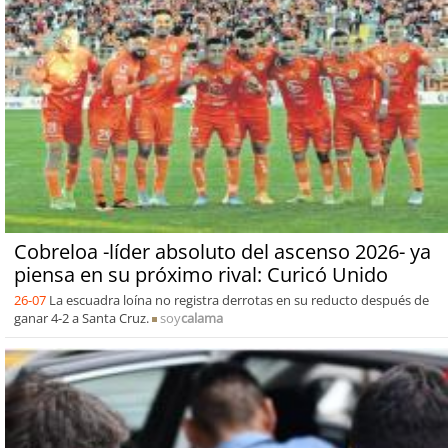
Cobreloa -líder absoluto del ascenso 2026- ya
piensa en su próximo rival: Curicó Unido
26-07
La escuadra loína no registra derrotas en su reducto después de
ganar 4-2 a Santa Cruz.
soy
calama