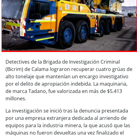
Sostenibilidad
soy
chile
soy
arica
soy
iquique
Detectives de la Brigada de Investigación Criminal
soy
calama
(Bicrim) de Calama lograron recuperar cuatro grúas de
alto tonelaje que mantenían un encargo investigativo
soy
antofagasta
por el delito de apropiación indebida. La maquinaria,
de marca Tadano, fue valorizada en más de $5.413
soy
copiapó
millones.
soy
valparaíso
La investigación se inició tras la denuncia presentada
por una empresa extranjera dedicada al arriendo de
soy
quillota
equipos para la industria minera, la que acusó que las
máquinas no fueron devueltas una vez finalizado el