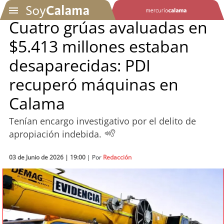
Cuatro grúas avaluadas en
$5.413 millones estaban
SOYTV
desaparecidas: PDI
recuperó máquinas en
Podcast
Calama
Actualidad
Tenían encargo investigativo por el delito de
Entretención
apropiación indebida.
Economía
03 de Junio de 2026 | 19:00
| Por
Redacción
Deportes
Tecnología