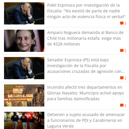
Fidel Espinoza por investigación de la
Fiscalía: "No existió de parte de nadie
ningún acto de violencia física ni verbal"
3
Amparo Noguera demanda al Banco de
Chile tras millonaria estafa: exige más
de $528 millones
2
Senador Espinoza (PS) está bajo
investigación de la Fiscalía por
acusaciones cruzadas de agresión con
su pareja
2
Incendio afectó tres departamentos en
Glorias Navales: Municipio activó apoyo
para familias damnificadas
2
Detienen a sujeto acusado de amenazar
a funcionarios de PDI y Carabineros en
Laguna Verde