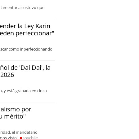
Parlamentaria sostuvo que
ender la Ley Karin
ueden perfeccionar"
uscar cómo ir perfeccionando
ol de 'Dai Dai', la
 2026
o, y está grabada en cinco
cialismo por
su mérito"
ridad, el mandatario
mos visto".
soy
chile