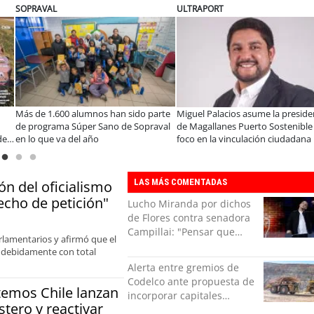
ULTRAPORT
BANCO DE CH
s asume la presidencia
Estudiantes de la UCN desarrollan
Educación y 
Puerto Sostenible con
tecnología para modernizar la
privada se t
culación ciudadana
operación de Ultraport Coquimbo
encuentro re
abordar las 
LAS MÁS COMENTADAS
n del oficialismo
echo de petición"
Lucho Miranda por dichos
de Flores contra senadora
Campillai: "Pensar que
arlamentarios y afirmó que el
todo se consigue por pena
r debidamente con total
es una forma de quitar
Alerta entre gremios de
dignidad"
Codelco ante propuesta de
temos Chile lanzan
incorporar capitales
stero y reactivar
privados