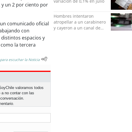
variación de 0,1% en julio
 y un 2 por ciento por
Hombres intentaron
atropellar a un carabinero
 un comunicado oficial
y cayeron a un canal de
rabajando con
regadío en Peñalolén
 distintos espacios y
 como la tercera
 para escuchar la Noticia
n SoyChile valoramos todos
 a no contar con las
 conversación.
entario.