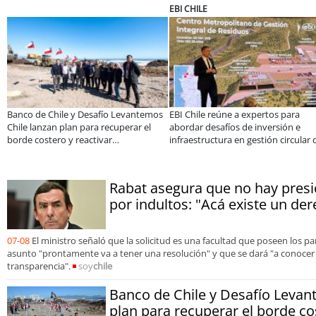
SOPRAVAL
ULTRAPORT
 expertos para
Más de 1.600 alumnos han sido parte
Miguel Palacio
 de inversión e
de programa Súper Sano de Sopraval
de Magallanes 
n gestión circular de
en lo que va del año
foco en la vin
Rabat asegura que no hay presió
por indultos: "Acá existe un der
07-08
El ministro señaló que la solicitud es una facultad que poseen los p
asunto "prontamente va a tener una resolución" y que se dará "a conoce
transparencia".
soy
chile
Banco de Chile y Desafío Levan
plan para recuperar el borde co