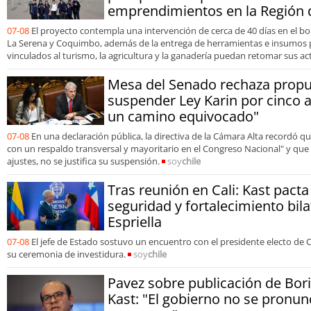
emprendimientos en la Región
07-08
El proyecto contempla una intervención de cerca de 40 días en el bo
La Serena y Coquimbo, además de la entrega de herramientas e insumos
vinculados al turismo, la agricultura y la ganadería puedan retomar sus ac
Mesa del Senado rechaza propu
suspender Ley Karin por cinco 
un camino equivocado"
07-08
En una declaración pública, la directiva de la Cámara Alta recordó 
con un respaldo transversal y mayoritario en el Congreso Nacional" y que 
ajustes, no se justifica su suspensión.
soy
chile
Tras reunión en Cali: Kast pact
seguridad y fortalecimiento bila
Espriella
07-08
El jefe de Estado sostuvo un encuentro con el presidente electo de 
su ceremonia de investidura.
soy
chile
Pavez sobre publicación de Bori
Kast: "El gobierno no se pronun