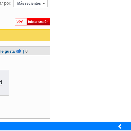
r por:
Más recientes
Soy
Iniciar sesión
e gusta
|
0
!