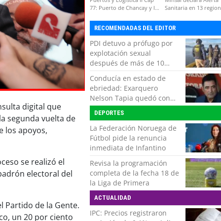
77: Puerto de Chancay y la
Sanitaria en 13 regio
competitividad de Chile
por virus hanta
RECOMENDADAS DEL EDITOR
PDI detuvo a prófugo por
explotación sexual
después de más de 10
horas de navegación en la
Conducía en estado de
zona austral
ebriedad: Exarquero
Nelson Tapia quedó con
sulta digital que
lesiones graves tras
DEPORTES
accidente vehicular
 la segunda vuelta de
La Federación Noruega de
e los apoyos,
Fútbol pide la renuncia
inmediata de Infantino
ceso se realizó el
Revisa la programación
completa de la fecha 18 de
padrón electoral del
la Liga de Primera
ACTUALIDAD
l Partido de la Gente.
IPC: Precios registraron
co, un 20 por ciento