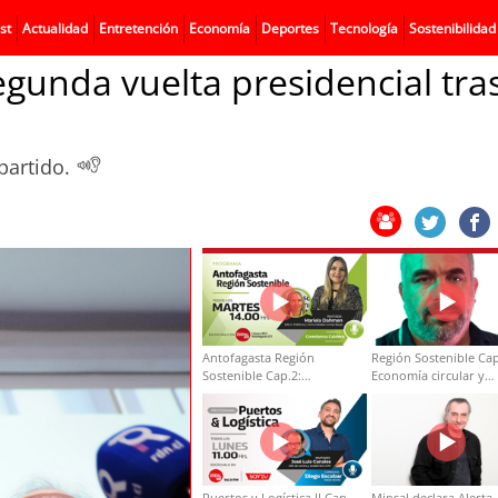
st
Actualidad
Entretención
Economía
Deportes
Tecnología
Sostenibilidad
gunda vuelta presidencial tra
 partido.
Antofagasta Región
Región Sostenible Cap
Sostenible Cap.2:
Economía circular y
Educación ambiental y
desarrollo regional
formación de capacidades
técnicas
Puertos y Logística II Cap
Minsal declara Alerta