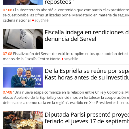
reposteos"
07-08
El subsecretario abordó el contenido que compartió el expresidente
se cuestionaba las cifras utilizadas por el Mandatario en materia de segur
cadena nacional.
soy
chile
Fiscalía indaga en rendiciones 
denuncia del Servel
07-08
Fiscalización del Servel detectó incumplimientos que podrían detecta
manos de la Fiscalía Centro Norte.
soy
chile
De la Espriella se reúne por sep
Kast horas antes de su investid
07-08
"Una nueva etapa comienza en la relación entre Chile y Colombia. M
electo Abelardo de la Espriella y coincidimos en fortalecer la cooperación
defensa de la democracia en la región”, escribió en X el Presidente chileno.
Diputada Parisi presentó proyec
feriado el jueves 17 de septiem