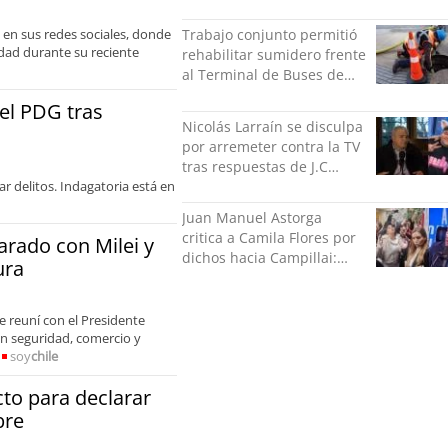
Minvu
 en sus redes sociales, donde
Trabajo conjunto permitió
idad durante su reciente
rehabilitar sumidero frente
al Terminal de Buses de
Puerto Montt
del PDG tras
Nicolás Larraín se disculpa
por arremeter contra la TV
tras respuestas de J.C
r delitos. Indagatoria está en
Rodríguez y Danilo 21
Juan Manuel Astorga
critica a Camila Flores por
arado con Milei y
dichos hacia Campillai:
ura
"'Señora de feria' debería
ser un elogio"
e reuní con el Presidente
 en seguridad, comercio y
soy
chile
to para declarar
bre