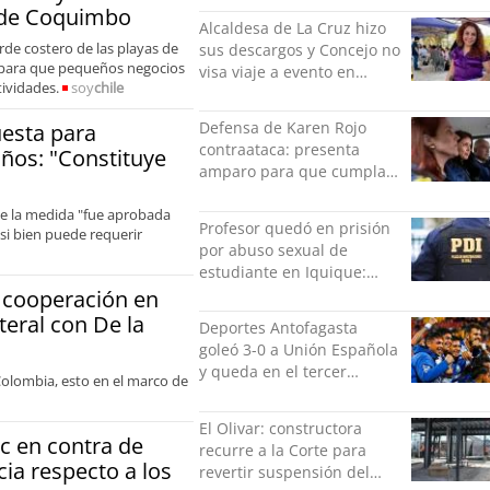
 de Coquimbo
Alcaldesa de La Cruz hizo
rde costero de las playas de
sus descargos y Concejo no
 para que pequeños negocios
visa viaje a evento en
tividades.
soy
chile
México: comparó
grabación con abuso
Defensa de Karen Rojo
esta para
sexual infantil
contraataca: presenta
años: "Constituye
amparo para que cumpla
el resto de su pena en
que la medida "fue aprobada
libertad
Profesor quedó en prisión
si bien puede requerir
por abuso sexual de
estudiante en Iquique:
grabó los hechos
a cooperación en
teral con De la
Deportes Antofagasta
goleó 3-0 a Unión Española
y queda en el tercer
Colombia, esto en el marco de
puesto de la Liga del
Ascenso
El Olivar: constructora
c en contra de
recurre a la Corte para
cia respecto a los
revertir suspensión del