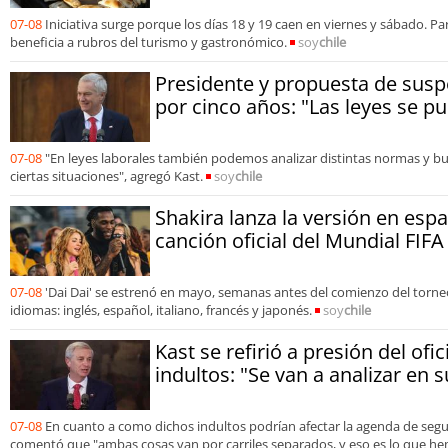
07-08
Iniciativa surge porque los días 18 y 19 caen en viernes y sábado. 
beneficia a rubros del turismo y gastronómico.
soy
chile
Presidente y propuesta de susp
por cinco años: "Las leyes se p
07-08
"En leyes laborales también podemos analizar distintas normas y b
ciertas situaciones", agregó Kast.
soy
chile
Shakira lanza la versión en españ
canción oficial del Mundial FIFA
07-08
'Dai Dai' se estrenó en mayo, semanas antes del comienzo del torne
idiomas: inglés, español, italiano, francés y japonés.
soy
chile
Kast se refirió a presión del ofi
indultos: "Se van a analizar en 
07-08
En cuanto a como dichos indultos podrían afectar la agenda de segu
comentó que "ambas cosas van por carriles separados, y eso es lo que he