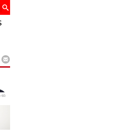
s
 60: