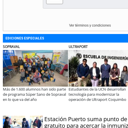
Ver términos y condiciones
EDICIONES ESPECIALES
ULTRAPORT
BANCO DE CHILE
 han sido parte
Estudiantes de la UCN desarrollan
Educación y colabor
no de Sopraval
tecnología para modernizar la
privada se toman La
operación de Ultraport Coquimbo
encuentro reunió a 
abordar las brecha
Estación Puerto suma punto de
gratuito para acercar la inmuniz