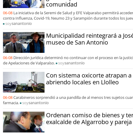
comunidad
06-08
La iniciativa de la Seremi de Salud y EFE Valparaíso permitirá acced
contra Influenza, Covid-19, Neumo 23 y Sarampión durante todos los juev
soy
sanantonio
Municipalidad reintegrará a José
museo de San Antonio
06-08
Dirección jurídica determinó no continuar con el proceso en la justicia
de Apelaciones de Valparaíso.
soy
sanantonio
Con sistema oxicorte atrapan 
abriendo locales en Llolleo
06-08
Carabineros sorprendió a una pandilla de al menos tres sujetos cua
farmacia.
soy
sanantonio
Ordenan comiso de bienes y te
exalcalde de Algarrobo y pareja