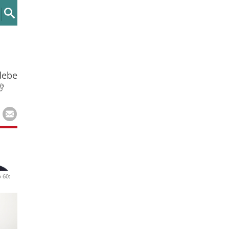
debe
 60: