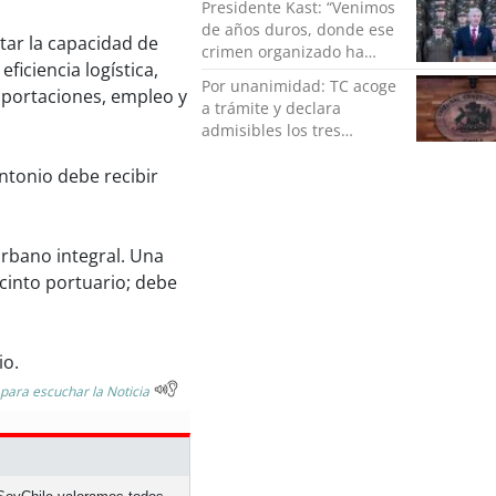
Presidente Kast: “Venimos
de años duros, donde ese
tar la capacidad de
crimen organizado ha
ficiencia logística,
ocupado un lugar que no
Por unanimidad: TC acoge
mportaciones, empleo y
le corresponde”
a trámite y declara
admisibles los tres
requerimientos de la
oposición contra la
ntonio debe recibir
megarreforma
rbano integral. Una
cinto portuario; debe
io.
 para escuchar la Noticia