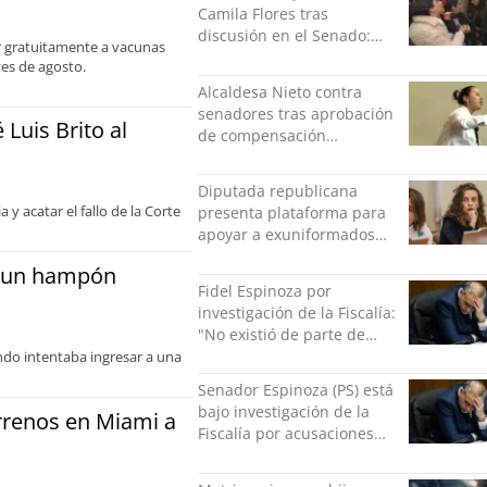
Camila Flores tras
discusión en el Senado:
er gratuitamente a vacunas
“Ser mujer de feria es un
es de agosto.
orgullo”
Alcaldesa Nieto contra
senadores tras aprobación
 Luis Brito al
de compensación
municipal: "Gobierno
indolente"
Diputada republicana
 y acatar el fallo de la Corte
presenta plataforma para
apoyar a exuniformados
condenados tras estallido
a un hampón
social
Fidel Espinoza por
investigación de la Fiscalía:
"No existió de parte de
nadie ningún acto de
ndo intentaba ingresar a una
violencia física ni verbal"
Senador Espinoza (PS) está
bajo investigación de la
rrenos en Miami a
Fiscalía por acusaciones
cruzadas de agresión con
su pareja