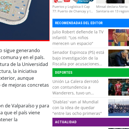
Puertos y Logística II Cap
Minsal declara Alerta
77: Puerto de Chancay y la
Sanitaria en 13 regio
competitividad de Chile
por virus hanta
RECOMENDADAS DEL EDITOR
Julio Robert defiende la TV
infantil: "Los niños
merecen un espacio"
io sigue generando
Senador Espinoza (PS) está
 comuna y en el país.
bajo investigación de la
Fiscalía por acusaciones
tura de la Universidad
cruzadas de agresión con
ura, la iniciativa
DEPORTES
su pareja
exterior, aunque
Unión La Calera derrotó
o de mejoras concretas
con contundencia a
Wanderers, tuvo un
respiro y clasificó en Copa
'Diablas' van al Mundial
Chile
ón de Valparaíso y para
con la idea de quedar
a que el país viene
"entre las ocho primeras"
tener la
ACTUALIDAD