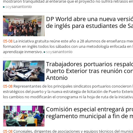
mostraron tranquilidad al enterarse que el proyecto no sufrirá retrasos 
soy
sanantonio
DP World abre una nueva versi
de inglés para estudiantes de S
05-08
La iniciativa gratuita reúne este año a 28 alumnos de enseñanza med
formación en inglés todos los sábados con una metodología enfocada en l
aprendizaje inmersivo.
soy
sanantonio
Trabajadores portuarios respal
Puerto Exterior tras reunión co
Antonio
05-08
Representantes de los principales sindicatos portuarios conocieron 
estratégicos del puerto y la nueva estrategia de licitación de Puerto Exte
los cambios no modificarán el cronograma ni la hoja de ruta de la iniciativ
Comisión especial entregará p
reglamento municipal a fin de 
05-08
Concejales, dirigentes de asociaciones y equipos técnicos del munic