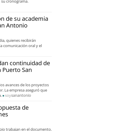
en su cronograma.
ón de su academia
an Antonio
ia, quienes recibirán
a comunicación oral y el
dan continuidad de
n Puerto San
los avances de los proyectos
rior. La empresa aseguró que
a.
soy
sanantonio
ropuesta de
mes
ipio trabajan en el documento.