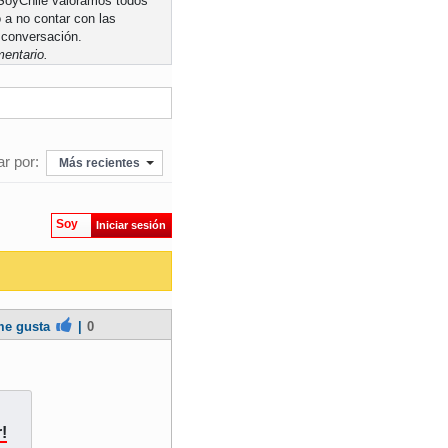
n SoyChile valoramos todos
 a no contar con las
 conversación.
entario.
r por:
Más recientes
Soy
Iniciar sesión
e gusta
|
0
!