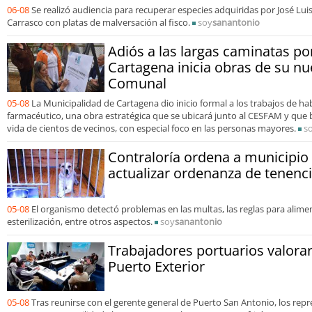
06-08
Se realizó audiencia para recuperar especies adquiridas por José Lui
Carrasco con platas de malversación al fisco.
soy
sanantonio
Adiós a las largas caminatas p
Cartagena inicia obras de su n
Comunal
05-08
La Municipalidad de Cartagena dio inicio formal a los trabajos de hab
farmacéutico, una obra estratégica que se ubicará junto al CESFAM y que b
vida de cientos de vecinos, con especial foco en las personas mayores.
s
Contraloría ordena a municipio
actualizar ordenanza de tenenc
05-08
El organismo detectó problemas en las multas, las reglas para alimen
esterilización, entre otros aspectos.
soy
sanantonio
Trabajadores portuarios valora
Puerto Exterior
05-08
Tras reunirse con el gerente general de Puerto San Antonio, los repr