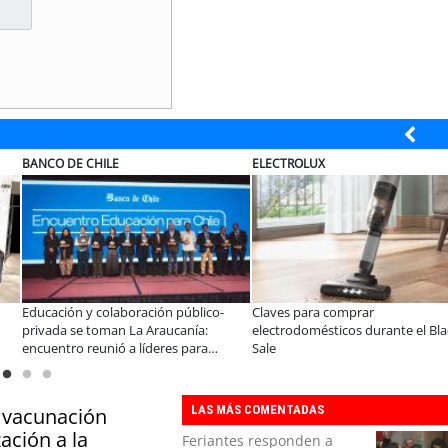
ELECTROLUX
MUTUAL
ación público-
Claves para comprar
A dos años de la L
 Araucanía:
electrodomésticos durante el Black
especialistas afir
líderes para
Sale
consolidar un cam
s y oportunidades
organizaciones
LAS MÁS COMENTADAS
 vacunación
ación a la
Feriantes responden a