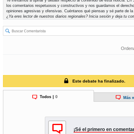
Te invitamos a opinar y debatir respecto al contenido de esta noticia. E
los comentarios respetuosos y constructivos y nos guardamos el derecho
opiniones agresivas y ofensivas. Cuéntanos qué piensas y sé parte de la
¿Ya eres lector de nuestros diarios regionales?
Inicia sesión
y deja tu com
Ordena
Este debate ha finalizado.
Todos
|
0
Más m
¡Sé el primero en comentar