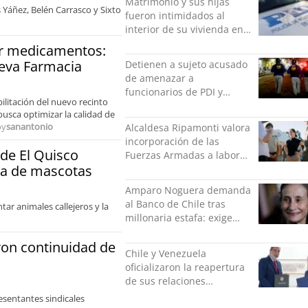
Matrimonio y sus hijas
s Yáñez, Belén Carrasco y Sixto
fueron intimidados al
interior de su vivienda en
Puente Alto
or medicamentos:
ueva Farmacia
Detienen a sujeto acusado
de amenazar a
funcionarios de PDI y
ilitación del nuevo recinto
Carabineros en Laguna
usca optimizar la calidad de
Verde
oy
sanantonio
Alcaldesa Ripamonti valora
incorporación de las
 de El Quisco
Fuerzas Armadas a labores
ia de mascotas
de seguridad y pide
“responsabilidad política”
Amparo Noguera demanda
al Banco de Chile tras
tar animales callejeros y la
millonaria estafa: exige
más de $528 millones
ron continuidad de
Chile y Venezuela
oficializaron la reapertura
de sus relaciones
consulares
esentantes sindicales