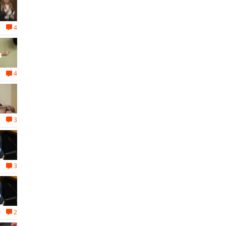
4
4
3
3
2