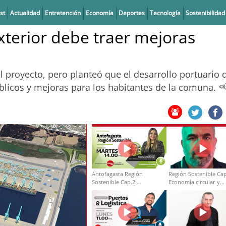
st
Actualidad
Entretención
Economía
Deportes
Tecnología
Sostenibilidad
xterior debe traer mejoras
l proyecto, pero planteó que el desarrollo portuario 
licos y mejoras para los habitantes de la comuna.
Antofagasta Región
Región Sostenible Cap
Sostenible Cap.2:
Economía circular y
Educación ambiental y
desarrollo regional
formación de capacidades
técnicas