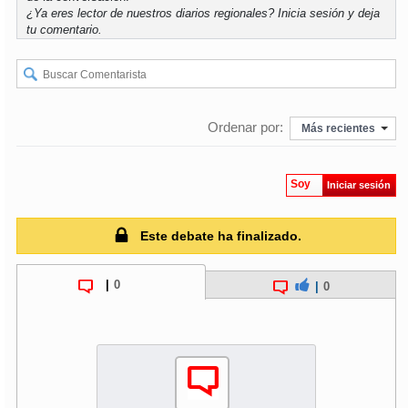
¿Ya eres lector de nuestros diarios regionales?
Inicia sesión
y deja
tu comentario.
soy
puertomontt
soy
chiloé
Ordenar por:
Más recientes
Soy
Iniciar sesión
Este debate ha finalizado.
|
0
|
0