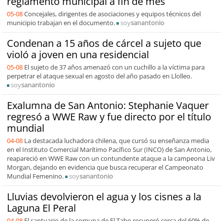
reglamento municipal a fin de mes
05-08
Concejales, dirigentes de asociaciones y equipos técnicos del
municipio trabajan en el documento.
soy
sanantonio
Condenan a 15 años de cárcel a sujeto que
violó a joven en una residencial
05-08
El sujeto de 37 años amenazó con un cuchillo a la víctima para
perpetrar el ataque sexual en agosto del año pasado en Llolleo.
soy
sanantonio
Exalumna de San Antonio: Stephanie Vaquer
regresó a WWE Raw y fue directo por el título
mundial
04-08
La destacada luchadora chilena, que cursó su enseñanza media
en el Instituto Comercial Marítimo Pacífico Sur (INCO) de San Antonio,
reapareció en WWE Raw con un contundente ataque a la campeona Liv
Morgan, dejando en evidencia que busca recuperar el Campeonato
Mundial Femenino.
soy
sanantonio
Lluvias devolvieron el agua y los cisnes a la
Laguna El Peral
04-08
El santuario de la comuna de El Tabo recuperó cerca del 60% de