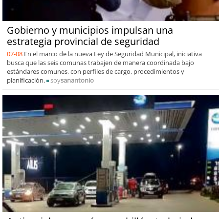
Gobierno y municipios impulsan una
estrategia provincial de seguridad
07-08
En el marco de la nueva Ley de Seguridad Municipal, iniciativa
busca que las seis comunas trabajen de manera coordinada bajo
estándares comunes, con perfiles de cargo, procedimientos y
planificación.
soy
sanantonio