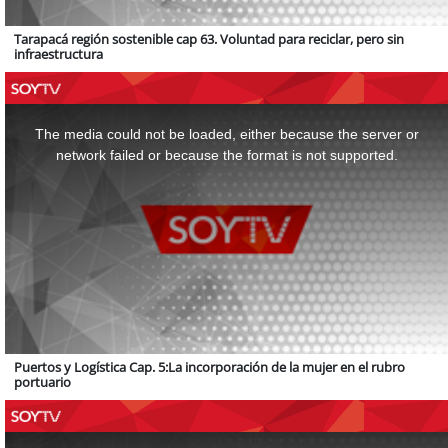
Tarapacá región sostenible cap 63. Voluntad para reciclar, pero sin
infraestructura
This
is
a
The media could not be loaded, either because the server or
modal
window.
network failed or because the format is not supported.
Puertos y Logística Cap. 5:La incorporación de la mujer en el rubro
portuario
This
is