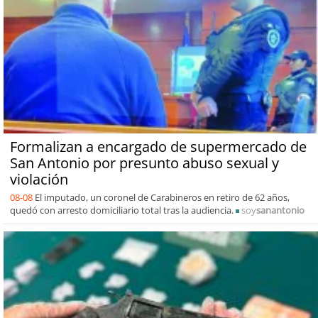
Formalizan a encargado de supermercado de
San Antonio por presunto abuso sexual y
violación
08-08
El imputado, un coronel de Carabineros en retiro de 62 años,
quedó con arresto domiciliario total tras la audiencia.
soy
sanantonio