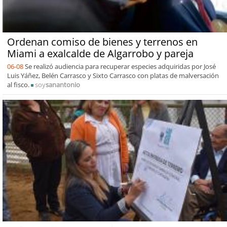
Ordenan comiso de bienes y terrenos en
Miami a exalcalde de Algarrobo y pareja
06-08
Se realizó audiencia para recuperar especies adquiridas por José
Luis Yáñez, Belén Carrasco y Sixto Carrasco con platas de malversación
al fisco.
soy
sanantonio