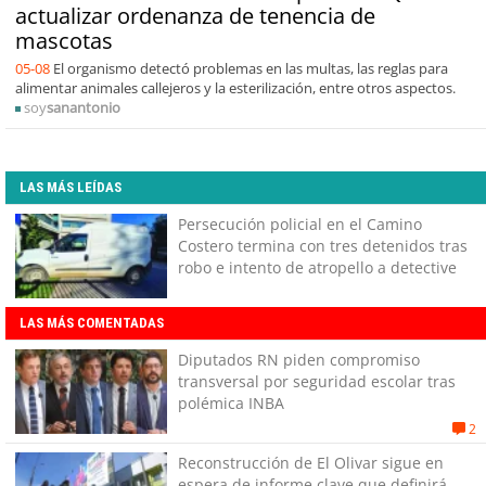
actualizar ordenanza de tenencia de
mascotas
05-08
El organismo detectó problemas en las multas, las reglas para
alimentar animales callejeros y la esterilización, entre otros aspectos.
soy
sanantonio
LAS MÁS LEÍDAS
Persecución policial en el Camino
Costero termina con tres detenidos tras
robo e intento de atropello a detective
LAS MÁS COMENTADAS
Diputados RN piden compromiso
transversal por seguridad escolar tras
polémica INBA
2
Reconstrucción de El Olivar sigue en
espera de informe clave que definirá