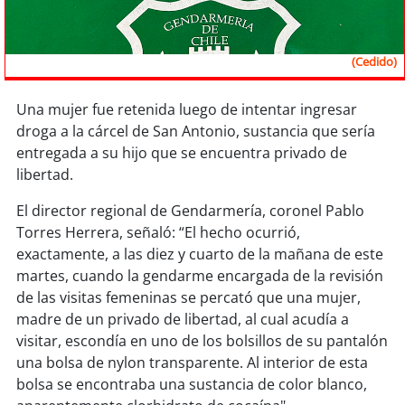
Sostenibilidad
soy
chile
(Cedido)
soy
arica
Una mujer fue retenida luego de intentar ingresar
droga a la cárcel de San Antonio, sustancia que sería
soy
iquique
entregada a su hijo que se encuentra privado de
libertad.
soy
calama
El director regional de Gendarmería, coronel Pablo
soy
antofagasta
Torres Herrera, señaló: “El hecho ocurrió,
exactamente, a las diez y cuarto de la mañana de este
martes, cuando la gendarme encargada de la revisión
soy
copiapó
de las visitas femeninas se percató que una mujer,
madre de un privado de libertad, al cual acudía a
soy
valparaíso
visitar, escondía en uno de los bolsillos de su pantalón
una bolsa de nylon transparente. Al interior de esta
soy
quillota
bolsa se encontraba una sustancia de color blanco,