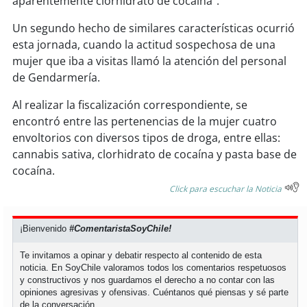
aparentemente clorhidrato de cocaína".
soy
sanantonio
Un segundo hecho de similares características ocurrió
soy
chillán
esta jornada, cuando la actitud sospechosa de una
mujer que iba a visitas llamó la atención del personal
soy
sancarlos
de Gendarmería.
soy
talcahuano
Al realizar la fiscalización correspondiente, se
encontró entre las pertenencias de la mujer cuatro
soy
concepción
envoltorios con diversos tipos de droga, entre ellas:
cannabis sativa, clorhidrato de cocaína y pasta base de
cocaína.
soy
coronel
Click para escuchar la Noticia
soy
arauco
¡Bienvenido
#ComentaristaSoyChile!
soy
temuco
Te invitamos a opinar y debatir respecto al contenido de esta
noticia. En SoyChile valoramos todos los comentarios respetuosos
soy
valdivia
y constructivos y nos guardamos el derecho a no contar con las
opiniones agresivas y ofensivas. Cuéntanos qué piensas y sé parte
soy
osorno
de la conversación.