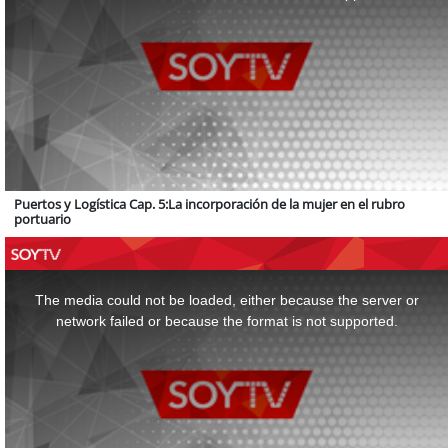
Puertos y Logística Cap. 5:La incorporación de la mujer en el rubro
portuario
This
is
a
The media could not be loaded, either because the server or
modal
window.
network failed or because the format is not supported.