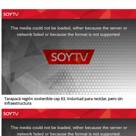
This
is
a
The media could not be loaded, either because the server or
modal
window.
network failed or because the format is not supported.
Tarapacá región sostenible cap 63. Voluntad para reciclar, pero sin
infraestructura
This
is
a
The media could not be loaded, either because the server or
modal
window.
network failed or because the format is not supported.