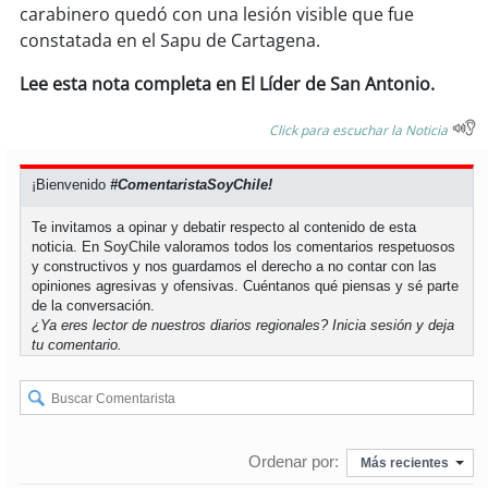
soy
sanantonio
carabinero quedó con una lesión visible que fue
constatada en el Sapu de Cartagena.
soy
chillán
Lee esta nota completa en El Líder de San Antonio.
soy
sancarlos
Click para escuchar la Noticia
soy
talcahuano
¡Bienvenido
#ComentaristaSoyChile!
soy
concepción
Te invitamos a opinar y debatir respecto al contenido de esta
noticia. En SoyChile valoramos todos los comentarios respetuosos
y constructivos y nos guardamos el derecho a no contar con las
soy
coronel
opiniones agresivas y ofensivas. Cuéntanos qué piensas y sé parte
de la conversación.
soy
arauco
¿Ya eres lector de nuestros diarios regionales?
Inicia sesión
y deja
tu comentario.
soy
temuco
soy
valdivia
Ordenar por:
Más recientes
soy
osorno