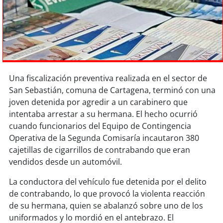
Sostenibilidad
soy
chile
soy
arica
Una fiscalización preventiva realizada en el sector de
soy
iquique
San Sebastián, comuna de Cartagena, terminó con una
joven detenida por agredir a un carabinero que
soy
calama
intentaba arrestar a su hermana. El hecho ocurrió
cuando funcionarios del Equipo de Contingencia
soy
antofagasta
Operativa de la Segunda Comisaría incautaron 380
cajetillas de cigarrillos de contrabando que eran
soy
copiapó
vendidos desde un automóvil.
soy
valparaíso
La conductora del vehículo fue detenida por el delito
de contrabando, lo que provocó la violenta reacción
soy
quillota
de su hermana, quien se abalanzó sobre uno de los
uniformados y lo mordió en el antebrazo. El