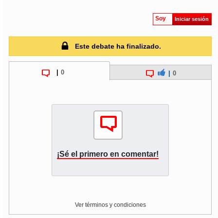
Soy
Iniciar sesión
soy
puertomontt
soy
chiloé
Este debate ha finalizado.
|
0
|
0
¡Sé el primero en comentar!
Ver términos y condiciones