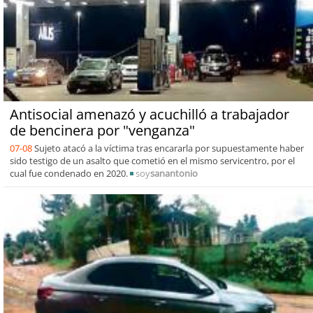
Antisocial amenazó y acuchilló a trabajador
de bencinera por "venganza"
07-08
Sujeto atacó a la víctima tras encararla por supuestamente haber
sido testigo de un asalto que cometió en el mismo servicentro, por el
cual fue condenado en 2020.
soy
sanantonio