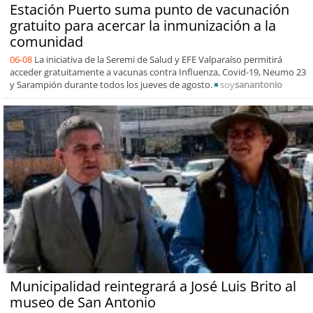
Estación Puerto suma punto de vacunación
gratuito para acercar la inmunización a la
comunidad
06-08
La iniciativa de la Seremi de Salud y EFE Valparaíso permitirá
acceder gratuitamente a vacunas contra Influenza, Covid-19, Neumo 23
y Sarampión durante todos los jueves de agosto.
soy
sanantonio
Municipalidad reintegrará a José Luis Brito al
museo de San Antonio