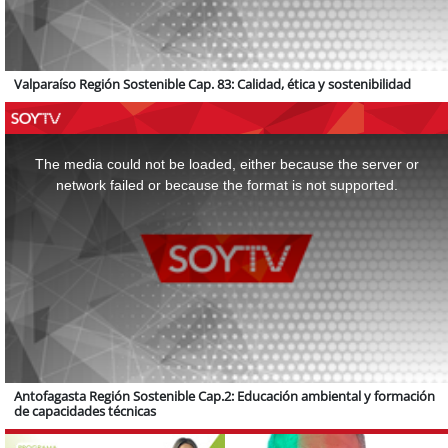
Valparaíso Región Sostenible Cap. 83: Calidad, ética y sostenibilidad
This
is
a
The media could not be loaded, either because the server or
modal
window.
network failed or because the format is not supported.
Antofagasta Región Sostenible Cap.2: Educación ambiental y formación
de capacidades técnicas