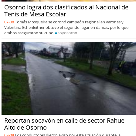
Osorno logra dos clasificados al Nacional de
Tenis de Mesa Escolar
07-08
Tomás Mosqueira se coronó campeón regional en varones y
Valentina Echenleitner obtuvo el segundo lugar en damas, por lo que
ambos aseguraron su cupo.
soy
osorno
Reportan socavón en calle de sector Rahue
Alto de Osorno
07-08
Los conductores dieron aviso por esta situación durante la