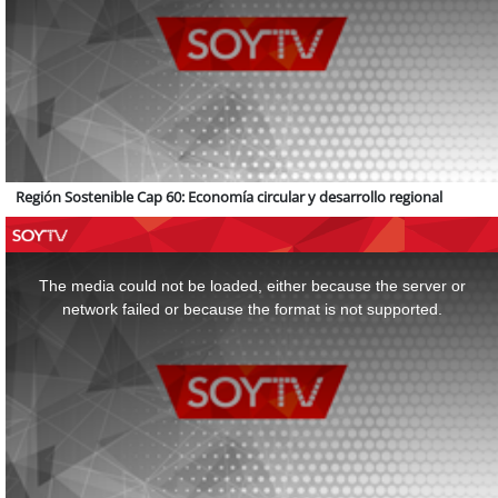
Región Sostenible Cap 60: Economía circular y desarrollo regional
This
is
a
The media could not be loaded, either because the server or
modal
window.
network failed or because the format is not supported.