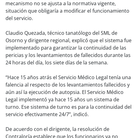
soy
sanantonio
mecanismo no se ajusta a la normativa vigente,
situación que obligaría a modificar el funcionamiento
soy
chillán
del servicio.
soy
sancarlos
Claudio Quezada, técnico tanatólogo del SML de
Osorno y dirigente regional, explicó que el sistema fue
soy
talcahuano
implementado para garantizar la continuidad de las
pericias y los levantamientos de fallecidos durante las
soy
concepción
24 horas del día, los siete días de la semana.
soy
coronel
“Hace 15 años atrás el Servicio Médico Legal tenía una
falencia al respecto de los levantamientos fallecidos y
soy
arauco
aún así la ejecución de autopsia. El Servicio Médico
Legal implementó ya hace 15 años un sistema de
turno. Ese sistema de turno es para la continuidad del
soy
temuco
servicio efectivamente 24/7”, indicó.
soy
valdivia
De acuerdo con el dirigente, la resolución de
Contraloría establece que los funcionarios ya no
soy
osorno