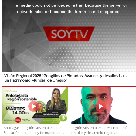
is
a
The media could not be loaded, either because the server or
modal
window.
network failed or because the format is not supported.
Visión Regional 2026 “Geoglifos de Pintados: Avances y desafíos hacia
un Patrimonio Mundial de Unesco”
Antofagasta Región Sostenible Cap.2:
Región Sostenible Cap 60: Economía
Educación ambiental y formación de
circular y desarrollo regional