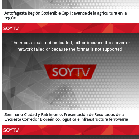
Antofagasta Región Sostenible Cap 1: avance de la agricultura en la
región
This
is
a
The media could not be loaded, either because the server or
modal
window.
network failed or because the format is not supported.
Seminario Ciudad y Patrimonio: Presentación de Resultados de la
Encuesta Corredor Bioceánico, logística e infraestructura ferroviaria
This