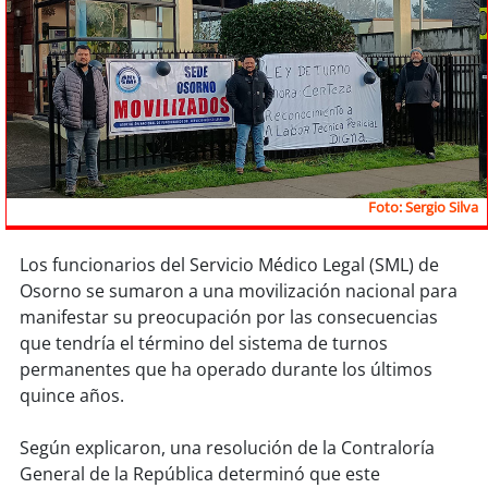
Sostenibilidad
soy
chile
soy
arica
soy
iquique
Foto: Sergio Silva
soy
calama
Los funcionarios del Servicio Médico Legal (SML) de
soy
antofagasta
Osorno se sumaron a una movilización nacional para
manifestar su preocupación por las consecuencias
soy
copiapó
que tendría el término del sistema de turnos
permanentes que ha operado durante los últimos
soy
valparaíso
quince años.
soy
quillota
Según explicaron, una resolución de la Contraloría
General de la República determinó que este