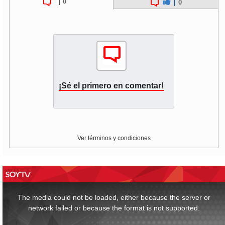
|
0
|
0
¡Sé el primero en comentar!
Ver términos y condiciones
This
is
a
The media could not be loaded, either because the server or
modal
window.
network failed or because the format is not supported.