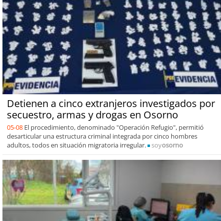
Detienen a cinco extranjeros investigados por
secuestro, armas y drogas en Osorno
05-08
El procedimiento, denominado "Operación Refugio", permitió
desarticular una estructura criminal integrada por cinco hombres
adultos, todos en situación migratoria irregular.
soy
osorno