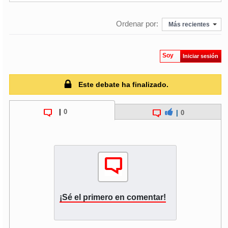
Ordenar por:
Más recientes
Soy
Iniciar sesión
Este debate ha finalizado.
|
0
|
0
¡Sé el primero en comentar!