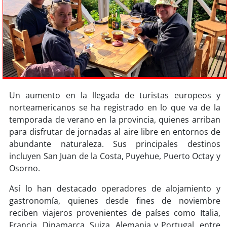
Sostenibilidad
soy
chile
soy
arica
soy
iquique
Un aumento en la llegada de turistas europeos y
soy
calama
norteamericanos se ha registrado en lo que va de la
temporada de verano en la provincia, quienes arriban
soy
antofagasta
para disfrutar de jornadas al aire libre en entornos de
abundante naturaleza. Sus principales destinos
soy
copiapó
incluyen San Juan de la Costa, Puyehue, Puerto Octay y
Osorno.
soy
valparaíso
Así lo han destacado operadores de alojamiento y
gastronomía, quienes desde fines de noviembre
soy
quillota
reciben viajeros provenientes de países como Italia,
Francia, Dinamarca, Suiza, Alemania y Portugal, entre