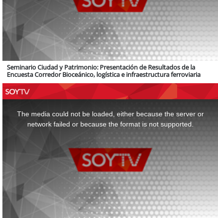
Seminario Ciudad y Patrimonio: Presentación de Resultados de la
Encuesta Corredor Bioceánico, logística e infraestructura ferroviaria
This
is
a
The media could not be loaded, either because the server or
modal
window.
network failed or because the format is not supported.