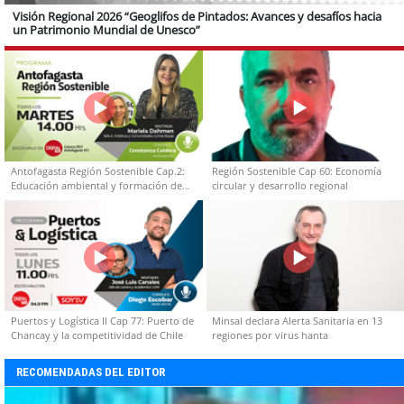
Visión Regional 2026 “Geoglifos de Pintados: Avances y desafíos hacia
un Patrimonio Mundial de Unesco”
Antofagasta Región Sostenible Cap.2:
Región Sostenible Cap 60: Economía
Educación ambiental y formación de
circular y desarrollo regional
capacidades técnicas
Puertos y Logística II Cap 77: Puerto de
Minsal declara Alerta Sanitaria en 13
Chancay y la competitividad de Chile
regiones por virus hanta
RECOMENDADAS DEL EDITOR