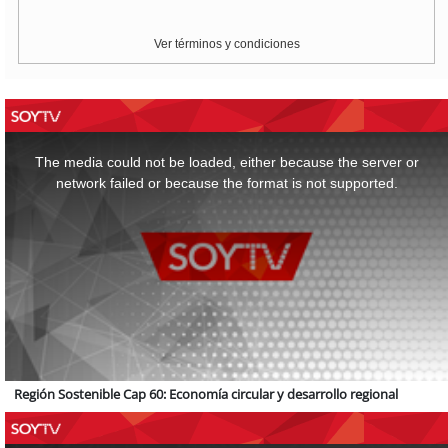
Ver términos y condiciones
This
is
a
The media could not be loaded, either because the server or
modal
window.
network failed or because the format is not supported.
Región Sostenible Cap 60: Economía circular y desarrollo regional