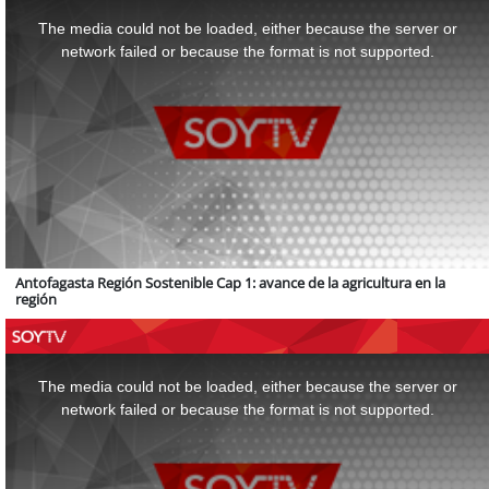
This
is
a
The media could not be loaded, either because the server or
modal
window.
network failed or because the format is not supported.
Antofagasta Región Sostenible Cap 1: avance de la agricultura en la
región
This
is
a
The media could not be loaded, either because the server or
modal
window.
network failed or because the format is not supported.