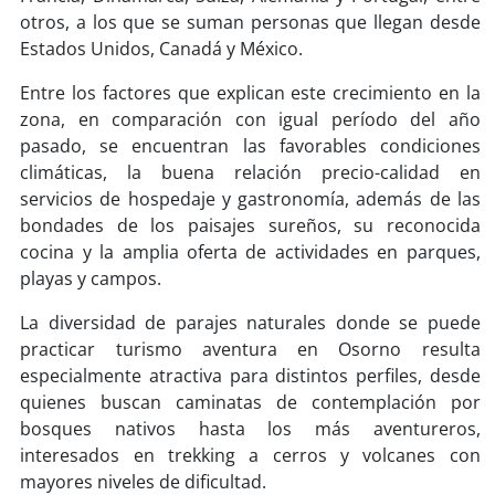
soy
sanantonio
otros, a los que se suman personas que llegan desde
Estados Unidos, Canadá y México.
soy
chillán
Entre los factores que explican este crecimiento en la
soy
sancarlos
zona, en comparación con igual período del año
pasado, se encuentran las favorables condiciones
soy
talcahuano
climáticas, la buena relación precio-calidad en
servicios de hospedaje y gastronomía, además de las
soy
concepción
bondades de los paisajes sureños, su reconocida
cocina y la amplia oferta de actividades en parques,
soy
coronel
playas y campos.
La diversidad de parajes naturales donde se puede
soy
arauco
practicar turismo aventura en Osorno resulta
especialmente atractiva para distintos perfiles, desde
soy
temuco
quienes buscan caminatas de contemplación por
bosques nativos hasta los más aventureros,
soy
valdivia
interesados en trekking a cerros y volcanes con
mayores niveles de dificultad.
soy
osorno