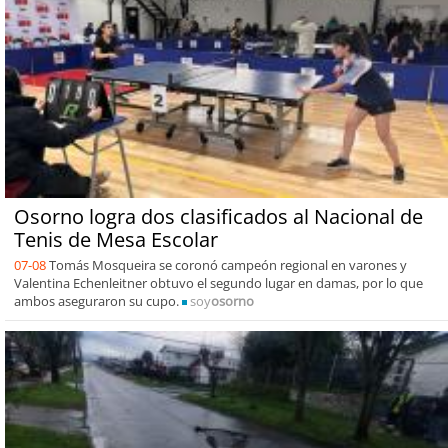
Osorno logra dos clasificados al Nacional de
Tenis de Mesa Escolar
07-08
Tomás Mosqueira se coronó campeón regional en varones y
Valentina Echenleitner obtuvo el segundo lugar en damas, por lo que
ambos aseguraron su cupo.
soy
osorno