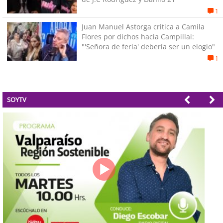
1
Juan Manuel Astorga critica a Camila
Flores por dichos hacia Campillai:
"'Señora de feria' debería ser un elogio"
1
SOYTV