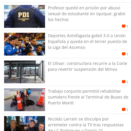
Profesor quedó en prisión por abuso
sexual de estudiante en Iquique: grabó
los hechos
1
Deportes Antofagasta goleó 3-0 a Unión
Española y queda en el tercer puesto de
la Liga del Ascenso
1
El Olivar: constructora recurre a la Corte
para revertir suspensión del Minvu
1
Trabajo conjunto permitió rehabilitar
sumidero frente al Terminal de Buses de
Puerto Montt
1
Nicolás Larraín se disculpa por
arremeter contra la TV tras respuestas
de J.C Rodríguez y Danilo 21