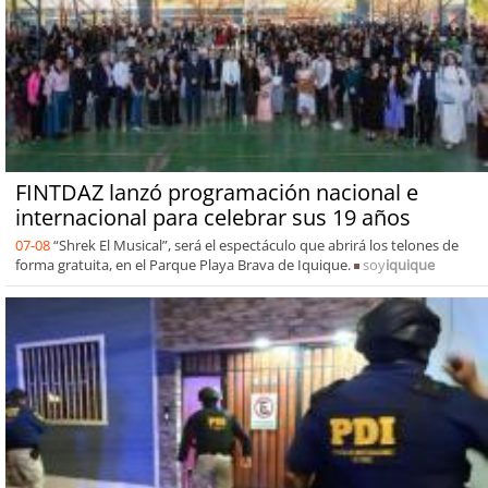
FINTDAZ lanzó programación nacional e
internacional para celebrar sus 19 años
07-08
“Shrek El Musical”, será el espectáculo que abrirá los telones de
forma gratuita, en el Parque Playa Brava de Iquique.
soy
iquique