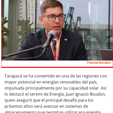
Sostenibilidad
soy
chile
soy
arica
soy
iquique
soy
calama
Francia Romero
soy
antofagasta
Tarapacá se ha convertido en una de las regiones con
soy
copiapó
mayor potencial en energías renovables del país,
impulsada principalmente por su capacidad solar. Así
soy
valparaíso
lo destacó el seremi de Energía, Juan Ignacio Boudon,
quien aseguró que el principal desafío para los
soy
quillota
próximos años será avanzar en sistemas de
almacenamiento que permitan utilizar esa energía