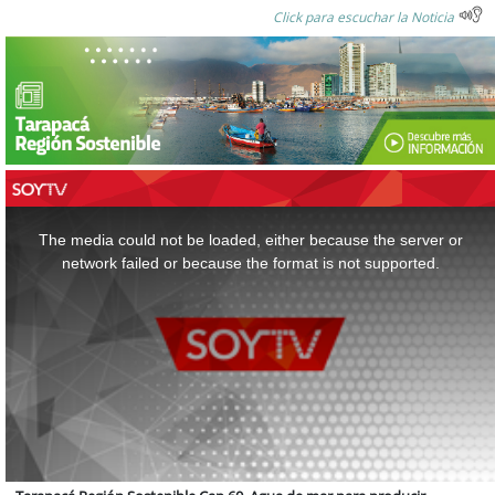
Click para escuchar la Noticia
This
is
a
The media could not be loaded, either because the server or
modal
window.
network failed or because the format is not supported.