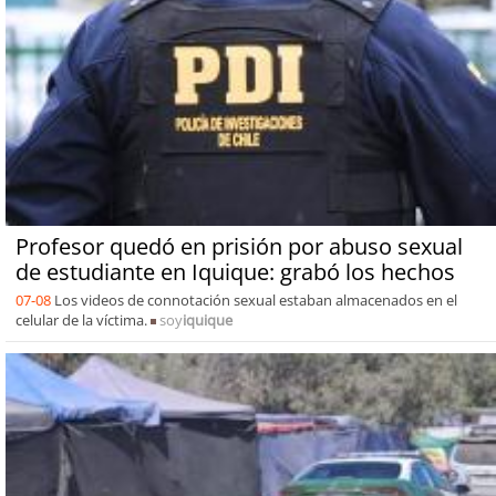
Profesor quedó en prisión por abuso sexual
de estudiante en Iquique: grabó los hechos
07-08
Los videos de connotación sexual estaban almacenados en el
celular de la víctima.
soy
iquique