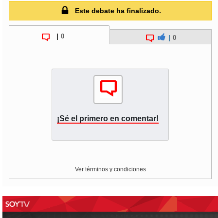
Este debate ha finalizado.
|
0
|
0
¡Sé el primero en comentar!
Ver términos y condiciones
This