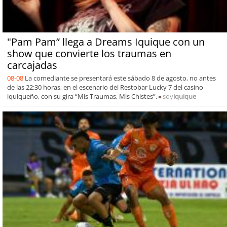
"Pam Pam” llega a Dreams Iquique con un
show que convierte los traumas en
carcajadas
08-08
La comediante se presentará este sábado 8 de agosto, no antes
de las 22:30 horas, en el escenario del Restobar Lucky 7 del casino
iquiqueño, con su gira “Mis Traumas, Mis Chistes”.
soy
iquique