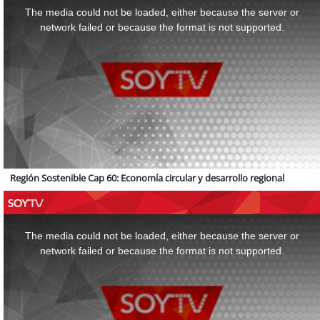
is
a
The media could not be loaded, either because the server or
modal
window.
network failed or because the format is not supported.
Región Sostenible Cap 60: Economía circular y desarrollo regional
This
is
a
The media could not be loaded, either because the server or
modal
window.
network failed or because the format is not supported.