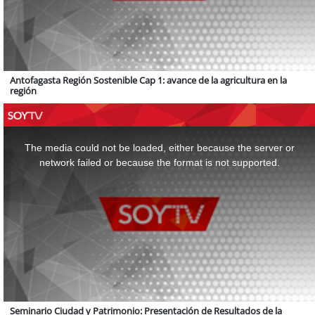
Antofagasta Región Sostenible Cap 1: avance de la agricultura en la
región
This
is
a
The media could not be loaded, either because the server or
modal
window.
network failed or because the format is not supported.
Seminario Ciudad y Patrimonio: Presentación de Resultados de la