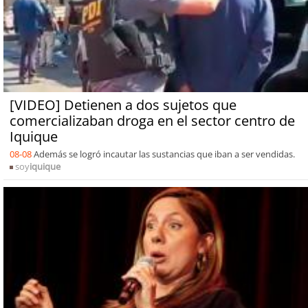
[VIDEO] Detienen a dos sujetos que
comercializaban droga en el sector centro de
Iquique
08-08
Además se logró incautar las sustancias que iban a ser vendidas.
soy
iquique