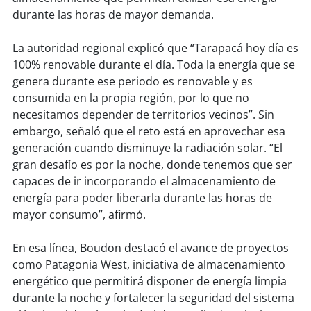
soy
sanantonio
durante las horas de mayor demanda.
soy
chillán
La autoridad regional explicó que “Tarapacá hoy día es
100% renovable durante el día. Toda la energía que se
soy
sancarlos
genera durante ese periodo es renovable y es
consumida en la propia región, por lo que no
soy
talcahuano
necesitamos depender de territorios vecinos”. Sin
embargo, señaló que el reto está en aprovechar esa
soy
concepción
generación cuando disminuye la radiación solar. “El
gran desafío es por la noche, donde tenemos que ser
soy
coronel
capaces de ir incorporando el almacenamiento de
energía para poder liberarla durante las horas de
soy
arauco
mayor consumo”, afirmó.
soy
temuco
En esa línea, Boudon destacó el avance de proyectos
como Patagonia West, iniciativa de almacenamiento
soy
valdivia
energético que permitirá disponer de energía limpia
durante la noche y fortalecer la seguridad del sistema
soy
osorno