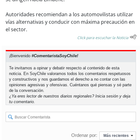
soy
sanantonio
Autoridades recomiendan a los automovilistas utilizar
soy
chillán
vías alternativas y conducir con máxima precaución en
el sector.
soy
sancarlos
Click para escuchar la Noticia
soy
talcahuano
¡Bienvenido
#ComentaristaSoyChile!
soy
concepción
Te invitamos a opinar y debatir respecto al contenido de esta
noticia. En SoyChile valoramos todos los comentarios respetuosos
soy
coronel
y constructivos y nos guardamos el derecho a no contar con las
opiniones agresivas y ofensivas. Cuéntanos qué piensas y sé parte
de la conversación.
soy
arauco
¿Ya eres lector de nuestros diarios regionales?
Inicia sesión
y deja
tu comentario.
soy
temuco
soy
valdivia
Ordenar por:
Más recientes
soy
osorno