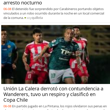
arresto nocturno
06-08
El detenido fue sorprendido por Carabineros portando objetos
vinculados a un robo ocurrido durante la noche en un local comercial
de la comuna.
soy
quillota
Unión La Calera derrotó con contundencia a
Wanderers, tuvo un respiro y clasificó en
Copa Chile
06-08
En partido jugado en La Pintana, los rojos olvidaron sus penas en