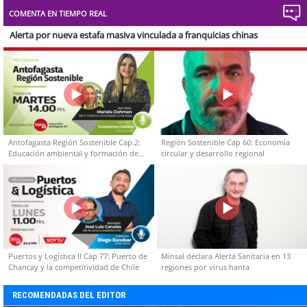
Type
COMENTA EN TIEMPO REAL
Alerta por nueva estafa masiva vinculada a franquicias chinas
Antofagasta Región Sostenible Cap.2:
Región Sostenible Cap 60: Economía
Educación ambiental y formación de
circular y desarrollo regional
capacidades técnicas
Puertos y Logística II Cap 77: Puerto de
Minsal declara Alerta Sanitaria en 13
Chancay y la competitividad de Chile
regiones por virus hanta
RECOMENDADAS DEL EDITOR