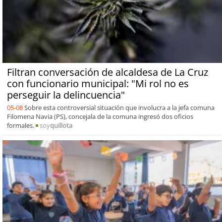
Filtran conversación de alcaldesa de La Cruz
con funcionario municipal: "Mi rol no es
perseguir la delincuencia"
05-08
Sobre esta controversial situación que involucra a la jefa comuna
Filomena Navia (PS), concejala de la comuna ingresó dos oficios
formales.
soy
quillota