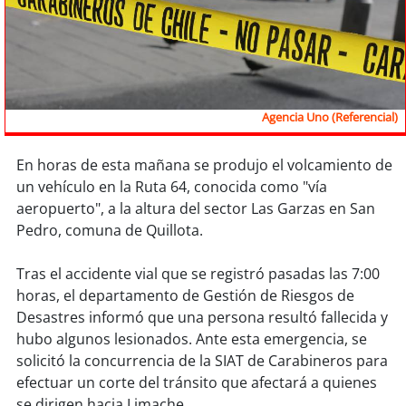
Sostenibilidad
soy
chile
soy
arica
Agencia Uno (Referencial)
soy
iquique
En horas de esta mañana se produjo el volcamiento de
un vehículo en la Ruta 64, conocida como "vía
soy
calama
aeropuerto", a la altura del sector Las Garzas en San
Pedro, comuna de Quillota.
soy
antofagasta
Tras el accidente vial que se registró pasadas las 7:00
soy
copiapó
horas, el departamento de Gestión de Riesgos de
Desastres informó que una persona resultó fallecida y
soy
valparaíso
hubo algunos lesionados. Ante esta emergencia, se
solicitó la concurrencia de la SIAT de Carabineros para
soy
quillota
efectuar un corte del tránsito que afectará a quienes
se dirigen hacia Limache.