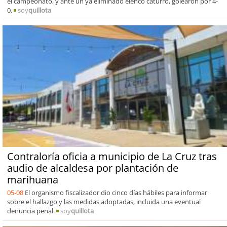
el campeonato, y ante un ya eliminado elenco caturro, golearon por 4-
0.
soy
quillota
Contraloría oficia a municipio de La Cruz tras
audio de alcaldesa por plantación de
marihuana
05-08
El organismo fiscalizador dio cinco días hábiles para informar
sobre el hallazgo y las medidas adoptadas, incluida una eventual
denuncia penal.
soy
quillota