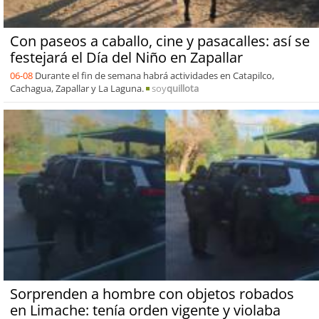
Con paseos a caballo, cine y pasacalles: así se
festejará el Día del Niño en Zapallar
06-08
Durante el fin de semana habrá actividades en Catapilco,
Cachagua, Zapallar y La Laguna.
soy
quillota
Sorprenden a hombre con objetos robados
en Limache: tenía orden vigente y violaba