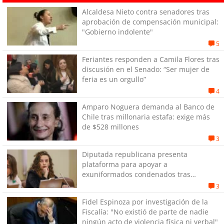
Alcaldesa Nieto contra senadores tras
aprobación de compensación municipal:
"Gobierno indolente"
5
Feriantes responden a Camila Flores tras
discusión en el Senado: “Ser mujer de
feria es un orgullo”
4
Amparo Noguera demanda al Banco de
Chile tras millonaria estafa: exige más
de $528 millones
3
Diputada republicana presenta
plataforma para apoyar a
exuniformados condenados tras
estallido social
3
Fidel Espinoza por investigación de la
Fiscalía: "No existió de parte de nadie
ningún acto de violencia física ni verbal"