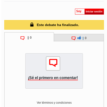
soy
puertomontt
Soy
Iniciar sesión
soy
chiloé
Este debate ha finalizado.
|
0
|
0
¡Sé el primero en comentar!
Ver términos y condiciones