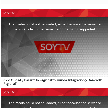
This
is
a
The media could not be loaded, either because the server or
modal
window.
network failed or because the format is not supported.
Ciclo Ciudad y Desarrollo Regional: “Vivienda, Integración y Desarrollo
Regional"
This
is
a
The media could not be loaded, either because the server or
modal
window.