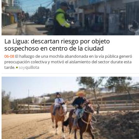
La Ligua: descartan riesgo por objeto
sospechoso en centro de la ciudad
06-08
El hallazgo de una mochila abandonada en la vía pública generó
preocupación colectiva y motivó el aislamiento del sector durate esta
tarde.
soy
quillota