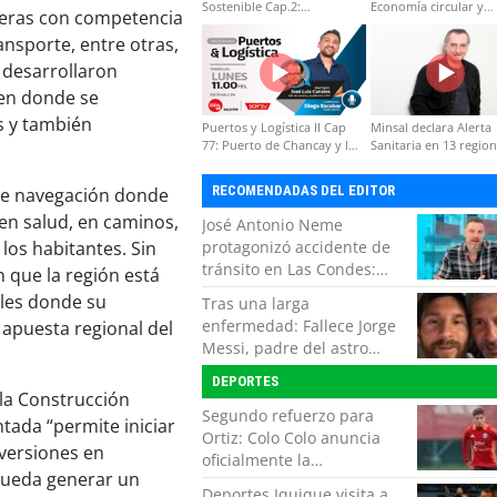
Sostenible Cap.2:
Economía circular y
teras con competencia
Educación ambiental y
desarrollo regional
ansporte, entre otras,
formación de capacidades
técnicas
 desarrollaron
 en donde se
s y también
Puertos y Logística II Cap
Minsal declara Alerta
77: Puerto de Chancay y la
Sanitaria en 13 regio
competitividad de Chile
por virus hanta
RECOMENDADAS DEL EDITOR
 de navegación donde
en salud, en caminos,
José Antonio Neme
 los habitantes. Sin
protagonizó accidente de
tránsito en Las Condes:
 que la región está
Colisionó con un
bles donde su
Tras una larga
motociclista
enfermedad: Fallece Jorge
 apuesta regional del
Messi, padre del astro
argentino
DEPORTES
 la Construcción
Segundo refuerzo para
tada “permite iniciar
Ortiz: Colo Colo anuncia
nversiones en
oficialmente la
pueda generar un
incorporación de Ivan
Deportes Iquique visita a