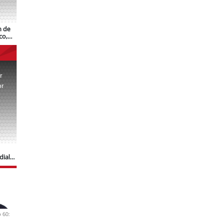
n de
co,
r
or
.
dial
 60: