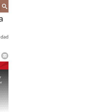
a
ridad
r
or
.