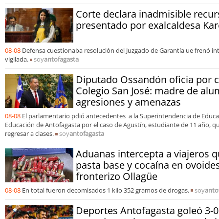
Corte declara inadmisible recu
presentado por exalcaldesa Kar
08-08
Defensa cuestionaba resolución del Juzgado de Garantía ue frenó inte
vigilada.
soy
antofagasta
Diputado Ossandón oficia por c
Colegio San José: madre de al
agresiones y amenazas
08-08
El parlamentario pdió antecedentes a la Superintendencia de Educac
Educación de Antofagasta por el caso de Agustín, estudiante de 11 año, 
regresar a clases.
soy
antofagasta
Aduanas intercepta a viajeros 
pasta base y cocaína en ovoides
fronterizo Ollagüe
08-08
En total fueron decomisados 1 kilo 352 gramos de drogas.
soy
anto
Deportes Antofagasta goleó 3-0