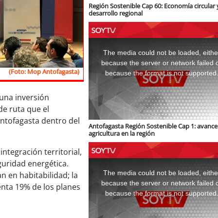
Región Sostenible Cap 60: Economía circular 
desarrollo regional
This
is
a
The media could not be loaded, eithe
modal
window.
because the server or network failed 
(Foto: Mop Antofagasta)
because the format is not supported
 una inversión
de ruta que el
Antofagasta dentro del
Antofagasta Región Sostenible Cap 1: avance 
.
agricultura en la región
ntegración territorial,
This
guridad energética.
is
a
The media could not be loaded, eithe
n en habitabilidad; la
modal
window.
because the server or network failed 
enta 19% de los planes
because the format is not supported