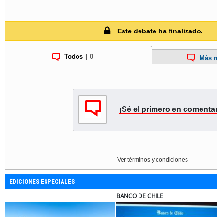
Este debate ha finalizado.
Todos
|
0
Más m
¡Sé el primero en comentar
Ver términos y condiciones
EDICIONES ESPECIALES
RA
ELECTROLUX
MUT