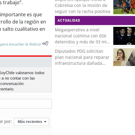
 trabajo”.
Román
Cobreloa con la misión de
seguir con la racha positiva
 importante es que
ACTUALIDAD
ollo de la región en
 salto cualitativo en
Megaoperativo a nivel
nacional culmina con 656
detenidos y más de 33 mil
 para escuchar la Noticia
controles realizados
Diputados PDG solicitan
plan nacional para reparar
infraestructura dañada
tras recientes temporales
n SoyChile valoramos todos
 a no contar con las
 conversación.
entario.
r por:
Más recientes