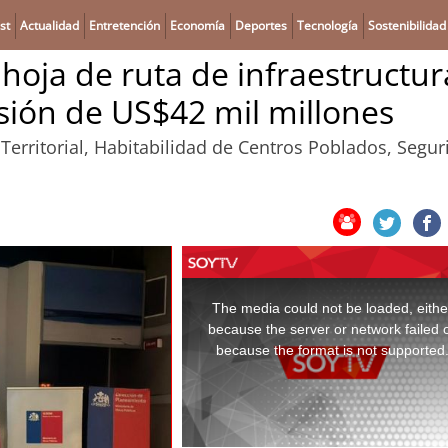
st
Actualidad
Entretención
Economía
Deportes
Tecnología
Sostenibilidad
hoja de ruta de infraestructur
sión de US$42 mil millones
 Territorial, Habitabilidad de Centros Poblados, Segu
This
is
a
The media could not be loaded, eithe
modal
window.
because the server or network failed 
because the format is not supported