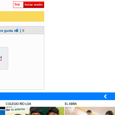
Soy
Iniciar sesión
e gusta
|
0
!
UAL
ELECTROLUX
JA