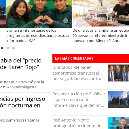
s años de la Ley Karin:
¿Qué buscan hoy las familias en la
JA
cialistas afirman que el desafío es
tecnología para el hogar?
en
olidar un cambio cultural en las
pr
nizaciones
LAS MÁS COMENTADAS
abla del “precio
 de Karen Rojo”
Diputados RN piden
compromiso transversal
por seguridad escolar tras
oscuras que atravesó por la
polémica INBA
os”.
soy
antofagasta
Reconstrucción de El Olivar
ncias por ingreso
sigue en espera de
ción nocturna en
informe clave que definirá
viviendas afectadas
José Antonio Neme
nco sumarios sanitarios.
protagonizó accidente de