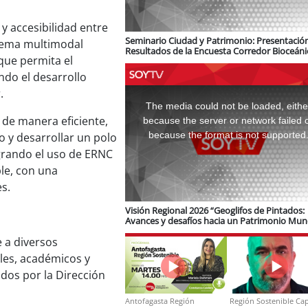
 y accesibilidad entre
Seminario Ciudad y Patrimonio: Presentació
istema multimodal
Resultados de la Encuesta Corredor Bioceáni
 que permita el
logística e infraestructura ferroviaria
ndo el desarrollo
This
.
is
a
The media could not be loaded, eithe
modal
window.
 de manera eficiente,
because the server or network failed 
because the format is not supported
o y desarrollar un polo
egrando el uso de ERNC
le, con una
s.
Visión Regional 2026 “Geoglifos de Pintados:
Avances y desafíos hacia un Patrimonio Mun
de Unesco”
e a diversos
ales, académicos y
dos por la Dirección
Antofagasta Región
Región Sostenible Cap