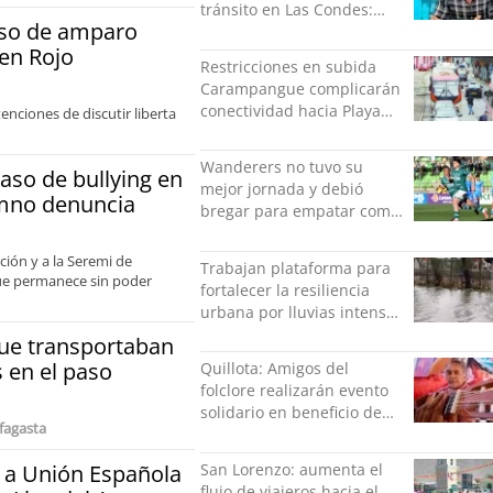
tránsito en Las Condes:
rso de amparo
Colisionó con un
en Rojo
motociclista
Restricciones en subida
Carampangue complicarán
conectividad hacia Playa
nciones de discutir liberta
Ancha
Wanderers no tuvo su
aso de bullying en
mejor jornada y debió
umno denuncia
bregar para empatar como
local ante San Marcos
ión y a la Seremi de
Trabajan plataforma para
que permanece sin poder
fortalecer la resiliencia
urbana por lluvias intensas
en Concepción
que transportaban
 en el paso
Quillota: Amigos del
folclore realizarán evento
solidario en beneficio de
fagasta
Roberto “Negro” Palma
 a Unión Española
San Lorenzo: aumenta el
flujo de viajeros hacia el