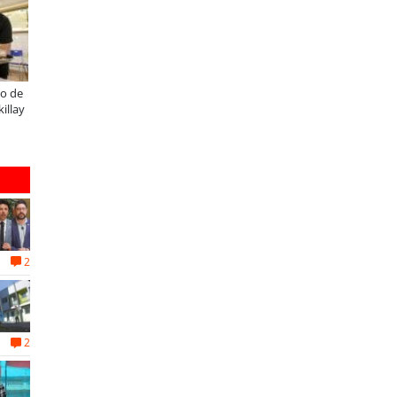
C renueva el Sunray y se convierte
Lanzan convocatorias para los
 el minibús con la mejor relación
concursos nacionales Impacto
ecio-equipamiento
Emprendedor Escolar y Universitario
2
2