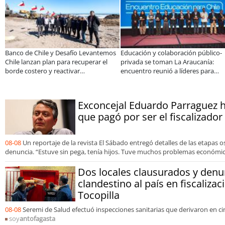
 cocina familiar a un equipo de
Claves para comprar
A do
sonas: el crecimiento de Inkillay
electrodomésticos durante el Black
espe
do por Minera El Abra
Sale
cons
orga
Exconcejal Eduardo Parraguez h
que pagó por ser el fiscalizador
08-08
Un reportaje de la revista El Sábado entregó detalles de las etapas 
denuncia. “Estuve sin pega, tenía hijos. Tuve muchos problemas económic
Dos locales clausurados y denu
clandestino al país en fiscaliza
Tocopilla
08-08
Seremi de Salud efectuó inspecciones sanitarias que derivaron en ci
soy
antofagasta