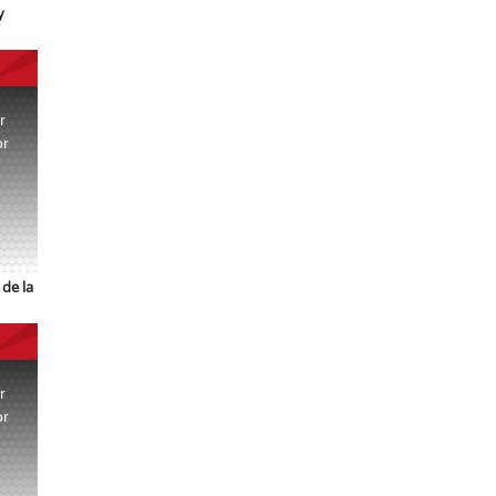
y
r
or
.
de la
r
or
.