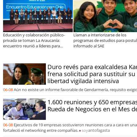
ción y colaboración público-
Llaman a interiorizarse de los
De u
da se toman La Araucanía:
programas de estudios para postular
10 p
tro reunió a líderes para
informado al SAE
apo
ar las brechas y oportunidades
Duro revés para exalcaldesa Kar
frena solicitud para sustituir s
libertad vigilada intensiva
06-08
Aún no existe un informe favorable de Gendarmería, requisito exigido
1.600 reuniones y 650 empresa
Rueda de Negocios en el Mes de
06-08
Ejecutivos de 19 empresas sostuvieron reuniones cara a cara en un
fortaleció el networking entre compañías.
soy
antofagasta