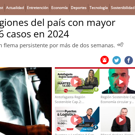
st
Actualidad
Entretención
Economía
Deportes
Tecnología
Sostenibilidad
egiones del país con mayor
36 casos en 2024
on flema persistente por más de dos semanas.
Antofagasta Región
Región Sostenible Cap
Sostenible Cap.2:
Economía circular y
Educación ambiental y
desarrollo regional
formación de capacidades
técnicas
Puertos y Logística II Cap
Minsal declara Alerta