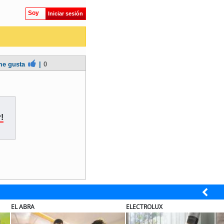
Soy
Iniciar sesión
e gusta
|
0
!
ABRA
ELECTROLUX
M