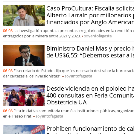
Caso ProCultura: Fiscalía solicit
Alberto Larraín por millonarios
financiados por Anglo America
06-08
La investigación apunta a presuntas irregularidades en la rendición
entregados por la minera entre 2021 y 2023.
soy
antofagasta
Biministro Daniel Mas y precio 
de US$6,55: “Debemos estar a la
06-08
El secretario de Estado dijo que "es necesario destrabar la burocracia
dar certezas a los inversionistas".
soy
antofagasta
Desde violencia en el pololeo ha
400 consultas en Feria Comunit
Obstetricia UA
06-08
Esta Iniciativa comunitaria reunió a instituciones públicas, organiza
en el Paseo Prat.
soy
antofagasta
Prohíben funcionamiento de ca