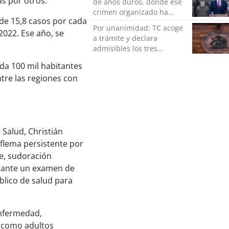
s por otros.
de años duros, donde ese
crimen organizado ha
 de 15,8 casos por cada
ocupado un lugar que no
Por unanimidad: TC acoge
le corresponde”
2022. Ese año, se
a trámite y declara
admisibles los tres
requerimientos de la
ada 100 mil habitantes
oposición contra la
tre las regiones con
megarreforma
 Salud, Christián
 flema persistente por
e, sudoración
diante un examen de
blico de salud para
enfermedad,
, como adultos