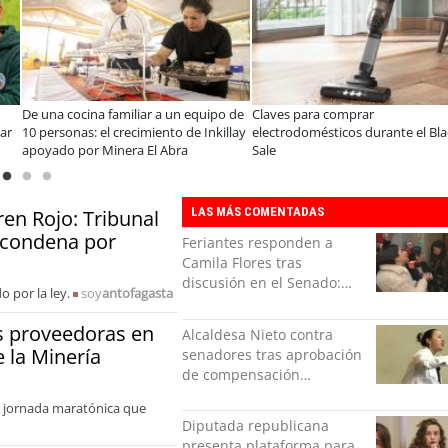
na cocina familiar a un equipo de
Claves para comprar
A 
ersonas: el crecimiento de Inkillay
electrodomésticos durante el Black
es
yado por Minera El Abra
Sale
co
o
LAS MÁS COMENTADAS
en Rojo: Tribunal
u condena por
Feriantes responden a
Camila Flores tras
discusión en el Senado:
 por la ley.
soy
antofagasta
“Ser mujer de feria es un
orgullo”
s proveedoras en
Alcaldesa Nieto contra
 la Minería
senadores tras aprobación
de compensación
municipal: "Gobierno
a jornada maratónica que
indolente"
Diputada republicana
presenta plataforma para