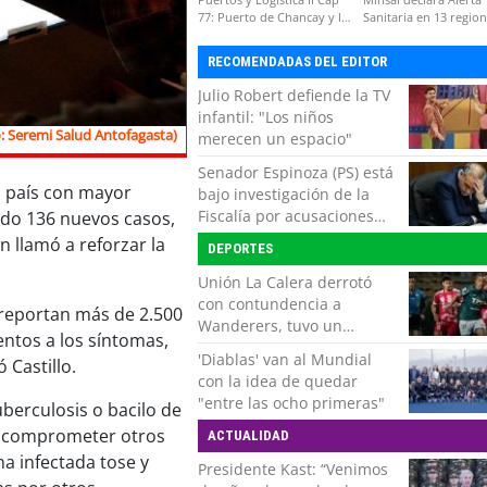
77: Puerto de Chancay y la
Sanitaria en 13 regio
competitividad de Chile
por virus hanta
RECOMENDADAS DEL EDITOR
Julio Robert defiende la TV
infantil: "Los niños
: Seremi Salud Antofagasta)
merecen un espacio"
Senador Espinoza (PS) está
l país con mayor
bajo investigación de la
Fiscalía por acusaciones
ado 136 nuevos casos,
cruzadas de agresión con
n llamó a reforzar la
DEPORTES
su pareja
Unión La Calera derrotó
con contundencia a
 reportan más de 2.500
Wanderers, tuvo un
entos a los síntomas,
respiro y clasificó en Copa
'Diablas' van al Mundial
 Castillo.
Chile
con la idea de quedar
"entre las ocho primeras"
berculosis o bacilo de
e comprometer otros
ACTUALIDAD
a infectada tose y
Presidente Kast: “Venimos