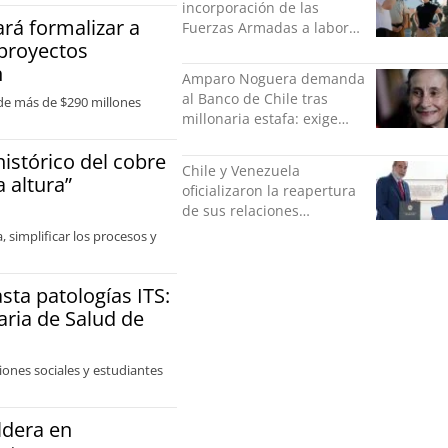
incorporación de las
ará formalizar a
Fuerzas Armadas a labores
 proyectos
de seguridad y pide
“responsabilidad política”
n
Amparo Noguera demanda
al Banco de Chile tras
 de más de $290 millones
millonaria estafa: exige
más de $528 millones
histórico del cobre
Chile y Venezuela
 altura”
oficializaron la reapertura
de sus relaciones
consulares
, simplificar los procesos y
sta patologías ITS:
aria de Salud de
ciones sociales y estudiantes
ldera en