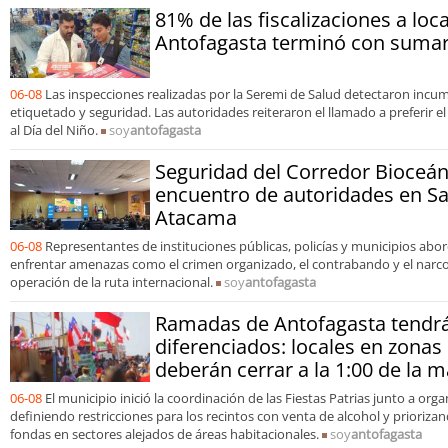
81% de las fiscalizaciones a loc
Antofagasta terminó con sumari
06-08
Las inspecciones realizadas por la Seremi de Salud detectaron incu
etiquetado y seguridad. Las autoridades reiteraron el llamado a preferir e
al Día del Niño.
soy
antofagasta
Seguridad del Corredor Bioceán
encuentro de autoridades en S
Atacama
06-08
Representantes de instituciones públicas, policías y municipios ab
enfrentar amenazas como el crimen organizado, el contrabando y el narcot
operación de la ruta internacional.
soy
antofagasta
Ramadas de Antofagasta tendrá
diferenciados: locales en zonas
deberán cerrar a la 1:00 de la
06-08
El municipio inició la coordinación de las Fiestas Patrias junto a org
definiendo restricciones para los recintos con venta de alcohol y prioriz
fondas en sectores alejados de áreas habitacionales.
soy
antofagasta