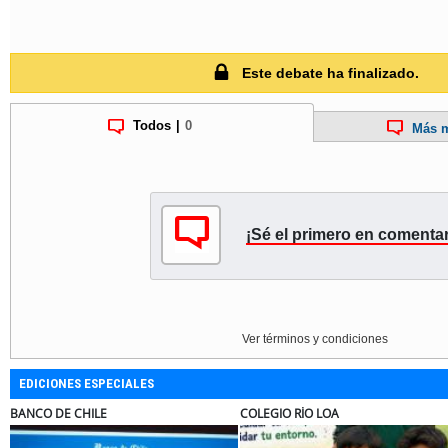
Este debate ha finalizado.
Todos
|
0
Más m
¡Sé el primero en comentar
Ver términos y condiciones
EDICIONES ESPECIALES
 DE CHILE
COLEGIO RÍO LOA
EL 