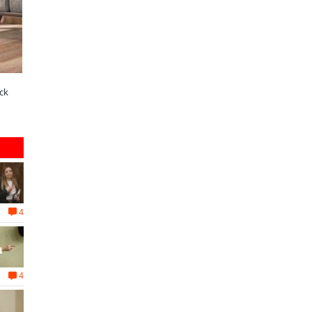
dos años de la Ley Karin:
¿Qué buscan hoy las familias en la
pecialistas afirman que el desafío es
tecnología para el hogar?
nsolidar un cambio cultural en las
rganizaciones
4
4