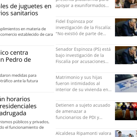
ales de juguetes en
apoyar a exuniformados
condenados tras estallido
os sanitarios
social
Fidel Espinoza por
investigación de la Fiscalía:
mplimientos en materia de
"No existió de parte de
l comercio establecido de cara
nadie ningún acto de
violencia física ni verbal"
Senador Espinoza (PS) está
ico centra
bajo investigación de la
an Pedro de
Fiscalía por acusaciones
cruzadas de agresión con
su pareja
ordaron medidas para
Matrimonio y sus hijas
ráfico ante la futura
fueron intimidados al
interior de su vivienda en
Puente Alto
n horarios
 residenciales
Detienen a sujeto acusado
de amenazar a
 madrugada
funcionarios de PDI y
anismos públicos y privados,
Carabineros en Laguna
ando el funcionamiento de
Verde
Alcaldesa Ripamonti valora