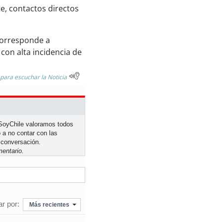
e, contactos directos
corresponde a
con alta incidencia de
 para escuchar la Noticia
n SoyChile valoramos todos
 a no contar con las
 conversación.
entario.
r por:
Más recientes