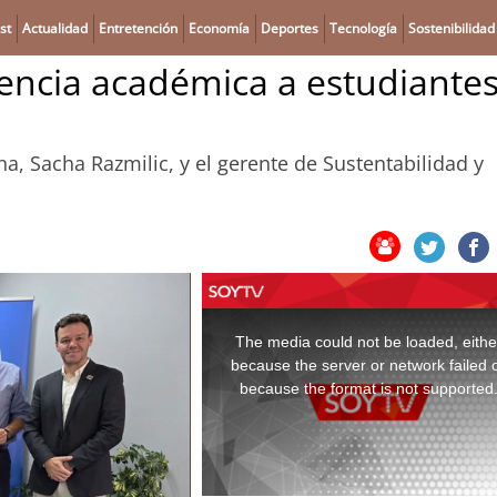
st
Actualidad
Entretención
Economía
Deportes
Tecnología
Sostenibilidad
encia académica a estudiante
a, Sacha Razmilic, y el gerente de Sustentabilidad y
This
is
a
The media could not be loaded, eithe
modal
window.
because the server or network failed 
because the format is not supported