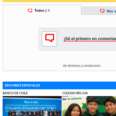
Todos
|
0
Más m
¡Sé el primero en comentar
Ver términos y condiciones
EDICIONES ESPECIALES
ILE
COLEGIO RÍO LOA
EL ABRA