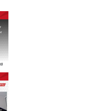
r
or
.
El