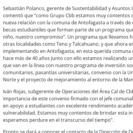
Sebastián Polanco, gerente de Sustentabilidad y Asuntos 
comentó que “como Grupo Cbb estamos muy contentos de
nueva relación con la comuna de Antofagasta a través de 
becas estudiantiles que forman parte de un programa 
niño, nuestro compromiso”. Un programa que llevamos h
otras localidades como Teno y Talcahuano, y que ahora 
implementando en Antofagasta, en esta querida comuna 
hace más de 40 años Junto con ello estamos realizando una
que van en la línea con nuestro programa de inversión soc
comunitarios, pasantías universitarias, convenio con la Un
Norte y el proyecto de mejoramiento al entorno de la Man
Iván Rojas, subgerente de Operaciones del Área Cal de Cbb
importancia de este convenio firmado con el jefe comunal
en apoyo a estudiantes con excelente rendimiento académ
vulnerabilidad. Estamos muy contentos de brindar esta ini
esperamos perdure en el transcurso del tiempo”.
Pronto se dará a conocer el contacto de la Dirección de 