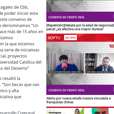
Legales de Cbb,
Stream
Unmute
 poder iniciar esta
Type
COMENTA EN TIEMPO REAL
este convenio de
que denominamos “Un
[Repetición]Debate por la edad de responsab
penal: ¿es efectiva una mayor dureza?
ace más de 15 años en
estamos
EN VIVO
en la que estamos
 serie de iniciativas
ial, proyectos
iversidad Católica del
o del Desierto”
 resaltó la
Stream
Unmute
. “Son becas que van
Type
ico y alta
COMENTA EN TIEMPO REAL
ciativa que
Alerta por nueva estafa masiva vinculada a
franquicias chinas
Desarrollo Comunal