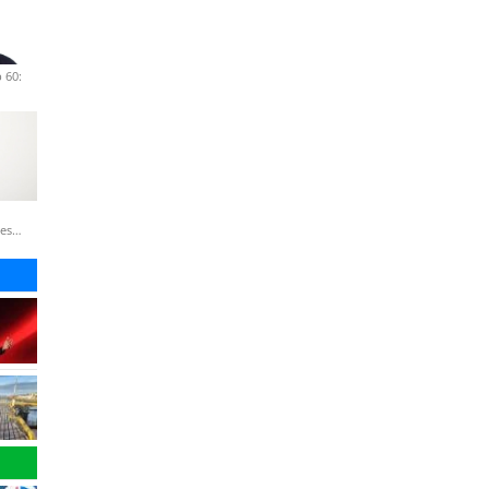
 60:
nes