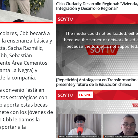
Ciclo Ciudad y Desarrollo Regional: “Vivienda,
Integración y Desarrollo Regional"
This
is
colares, Cbb becará a
a
The media could not be loaded, eithe
modal
window.
la enseñanza básica y
because the server or network failed 
because the format is not supported
ta, Sacha Razmilic,
Cbb, Sebastián
rente Área Cementos;
anta La Negra) y
 de la compañía.
[Repetición] Antofagasta en Transformación: 
presente y futuro de la Educación chilena
te convenio “está en
EN VIVO
nzas estratégicas con
b aporta estas becas
ete con los jóvenes de
o Cbb le damos la
portar a la