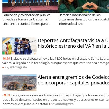
colaboración público-
Llaman a interiorizarse de los
De una coc
oman La Araucanía:
programas de estudios para postular
10 personas
unió a líderes para
informado al SAE
apoyado po
brechas y oportunidades
Deportes Antofagasta visita a 
histórico estreno del VAR en la
10:19
El duelo se disputará hoy a las 18:00 horas en el estadio Santa Laura.
valoró la llegada de la tecnología, aunque espera que esta “no sea protago
soy
antofagasta
Alerta entre gremios de Codelc
de incorporar capitales privado
09:39
Las organizaciones sindicales reaccionaron luego que la nueva admin
posibilidad de sumar socios en proyectos nuevos y operaciones existentes,
normas que regulan a la estatal.
soy
antofagasta