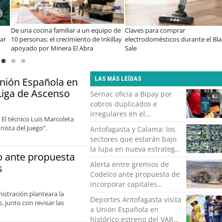
ina familiar a un equipo de
Claves para comprar
A dos año
: el crecimiento de Inkillay
electrodomésticos durante el Black
especiali
r Minera El Abra
Sale
consolid
organiza
LAS MÁS LEÍDAS
Unión Española en
 Liga de Ascenso
Sernac oficia a Bipay por
cobros duplicados e
irregulares en el
 El técnico Luis Marcoleta
transporte público de
nista del juego”.
Antofagasta y Calama: los
Antofagasta
sectores que estarán bajo
la lupa en nueva estrategia
o ante propuesta
contra el crimen
Alerta entre gremios de
s
organizado
Codelco ante propuesta de
incorporar capitales
istración planteara la
privados
Deportes Antofagasta visita
 junto con revisar las
a Unión Española en
histórico estreno del VAR