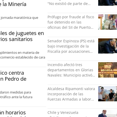
 la Minería
"No existió de parte de
nadie ningún acto de
violencia física ni verbal"
Prófugo por fraude al fisco
a jornada maratónica que
fue detenido en las
oficinas del SII de Puerto
ales de juguetes en
Montt mientras pedía más
facturas
os sanitarios
Senador Espinoza (PS) está
bajo investigación de la
Fiscalía por acusaciones
mplimientos en materia de
cruzadas de agresión con
l comercio establecido de cara
su pareja
Incendio afectó tres
departamentos en Glorias
ico centra
Navales: Municipio activó
an Pedro de
apoyo para familias
damnificadas
Alcaldesa Ripamonti valora
ordaron medidas para
incorporación de las
ráfico ante la futura
Fuerzas Armadas a labores
de seguridad y pide
“responsabilidad política”
n horarios
Chile y Venezuela