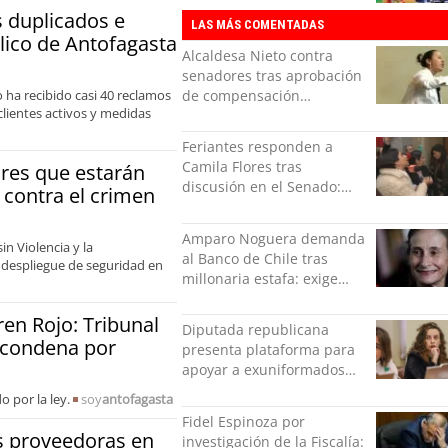
en la Liga de Ascenso
s duplicados e
LAS MÁS COMENTADAS
blico de Antofagasta
Alcaldesa Nieto contra
senadores tras aprobación
 ha recibido casi 40 reclamos
de compensación
clientes activos y medidas
municipal: "Gobierno
indolente"
Feriantes responden a
Camila Flores tras
ores que estarán
discusión en el Senado:
 contra el crimen
“Ser mujer de feria es un
orgullo”
Amparo Noguera demanda
in Violencia y la
al Banco de Chile tras
l despliegue de seguridad en
millonaria estafa: exige
más de $528 millones
en Rojo: Tribunal
Diputada republicana
u condena por
presenta plataforma para
apoyar a exuniformados
condenados tras estallido
 por la ley.
soy
antofagasta
social
Fidel Espinoza por
s proveedoras en
investigación de la Fiscalía: