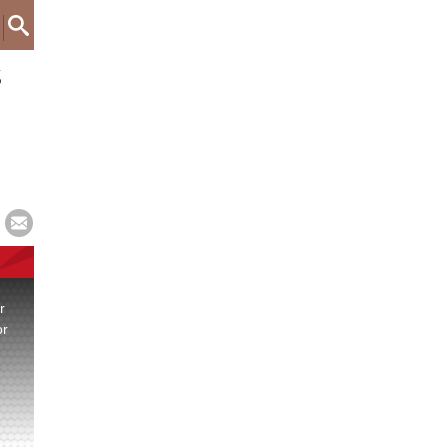
s
r
or
.