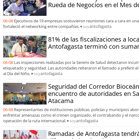
Rueda de Negocios en el Mes de
06-08
Ejecutivos de 19 empresas sostuvieron reuniones cara a cara en un
fortaleció el networking entre compañías.
soy
antofagasta
81% de las fiscalizaciones a loc
Antofagasta terminó con sumari
06-08
Las inspecciones realizadas por la Seremi de Salud detectaron incu
etiquetado y seguridad. Las autoridades reiteraron el llamado a preferir e
al Día del Niño.
soy
antofagasta
Seguridad del Corredor Bioceán
encuentro de autoridades en S
Atacama
06-08
Representantes de instituciones públicas, policías y municipios ab
enfrentar amenazas como el crimen organizado, el contrabando y el narcot
operación de la ruta internacional.
soy
antofagasta
Ramadas de Antofagasta tendrá