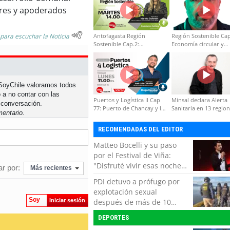
dres y apoderados
Antofagasta Región
Región Sostenible Cap
 para escuchar la Noticia
Sostenible Cap.2:
Economía circular y
Educación ambiental y
desarrollo regional
formación de capacidades
técnicas
n SoyChile valoramos todos
 a no contar con las
Puertos y Logística II Cap
Minsal declara Alerta
 conversación.
77: Puerto de Chancay y la
Sanitaria en 13 regio
entario.
competitividad de Chile
por virus hanta
RECOMENDADAS DEL EDITOR
Matteo Bocelli y su paso
por el Festival de Viña:
"Disfruté vivir esas noches.
r por:
Más recientes
Es momento de volver con
PDI detuvo a prófugo por
mi show"
explotación sexual
Soy
Iniciar sesión
después de más de 10
horas de navegación en la
DEPORTES
zona austral