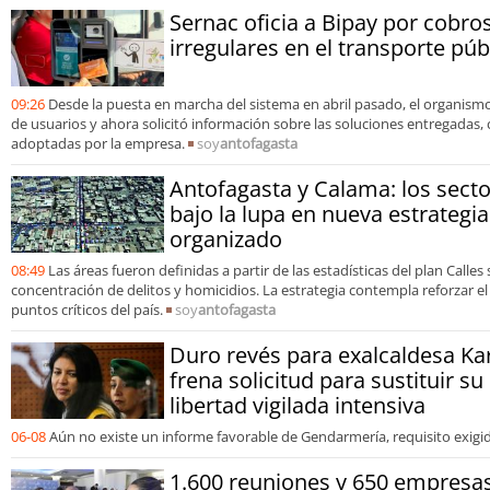
Sernac oficia a Bipay por cobro
irregulares en el transporte pú
09:26
Desde la puesta en marcha del sistema en abril pasado, el organismo
de usuarios y ahora solicitó información sobre las soluciones entregadas, 
adoptadas por la empresa.
soy
antofagasta
Antofagasta y Calama: los sect
bajo la lupa en nueva estrategia
organizado
08:49
Las áreas fueron definidas a partir de las estadísticas del plan Calles s
concentración de delitos y homicidios. La estrategia contempla reforzar e
puntos críticos del país.
soy
antofagasta
Duro revés para exalcaldesa Kar
frena solicitud para sustituir s
libertad vigilada intensiva
06-08
Aún no existe un informe favorable de Gendarmería, requisito exigido
1.600 reuniones y 650 empresa