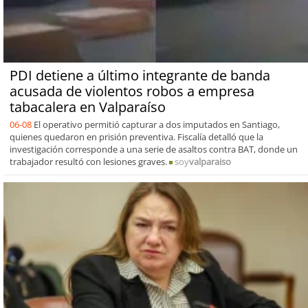
PDI detiene a último integrante de banda
acusada de violentos robos a empresa
tabacalera en Valparaíso
06-08
El operativo permitió capturar a dos imputados en Santiago,
quienes quedaron en prisión preventiva. Fiscalía detalló que la
investigación corresponde a una serie de asaltos contra BAT, donde un
trabajador resultó con lesiones graves.
soy
valparaiso