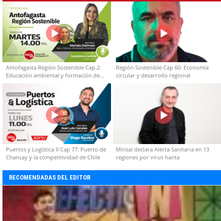
Antofagasta Región Sostenible Cap.2:
Región Sostenible Cap 60: Economía
Educación ambiental y formación de
circular y desarrollo regional
capacidades técnicas
Puertos y Logística II Cap 77: Puerto de
Minsal declara Alerta Sanitaria en 13
Chancay y la competitividad de Chile
regiones por virus hanta
RECOMENDADAS DEL EDITOR