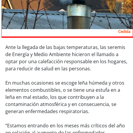
Sostenibilidad
soy
chile
Cedida
soy
arica
soy
iquique
Ante la llegada de las bajas temperaturas, las seremis
de Energía y Medio Ambiente hicieron el llamado a
optar por una calefacción responsable en los hogares,
soy
calama
para reducir de salud en las personas.
soy
antofagasta
En muchas ocasiones se escoge leña húmeda y otros
elementos combustibles, o se tiene una estufa en a
soy
copiapó
leña en mal estado, los que contribuyen a la
contaminación atmosférica y en consecuencia, se
soy
valparaíso
generan enfermedades respiratorias.
soy
quillota
“Estamos entrando en los meses más críticos del año
en relación al aumento de las enfermedades