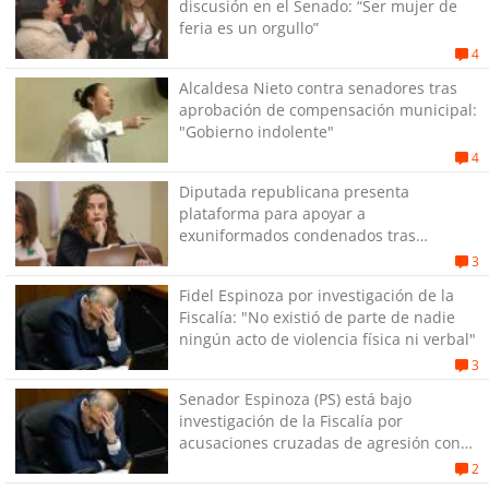
discusión en el Senado: “Ser mujer de
feria es un orgullo”
4
Alcaldesa Nieto contra senadores tras
aprobación de compensación municipal:
"Gobierno indolente"
4
Diputada republicana presenta
plataforma para apoyar a
exuniformados condenados tras
estallido social
3
Fidel Espinoza por investigación de la
Fiscalía: "No existió de parte de nadie
ningún acto de violencia física ni verbal"
3
Senador Espinoza (PS) está bajo
investigación de la Fiscalía por
acusaciones cruzadas de agresión con
su pareja
2