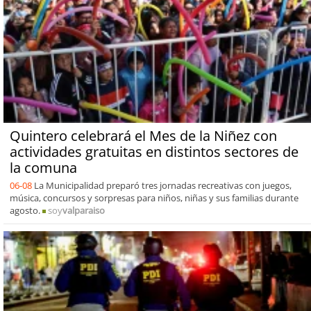
Quintero celebrará el Mes de la Niñez con
actividades gratuitas en distintos sectores de
la comuna
06-08
La Municipalidad preparó tres jornadas recreativas con juegos,
música, concursos y sorpresas para niños, niñas y sus familias durante
agosto.
soy
valparaiso