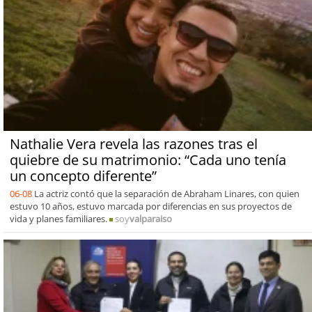
Nathalie Vera revela las razones tras el
quiebre de su matrimonio: “Cada uno tenía
un concepto diferente”
06-08
La actriz contó que la separación de Abraham Linares, con quien
estuvo 10 años, estuvo marcada por diferencias en sus proyectos de
vida y planes familiares.
soy
valparaiso