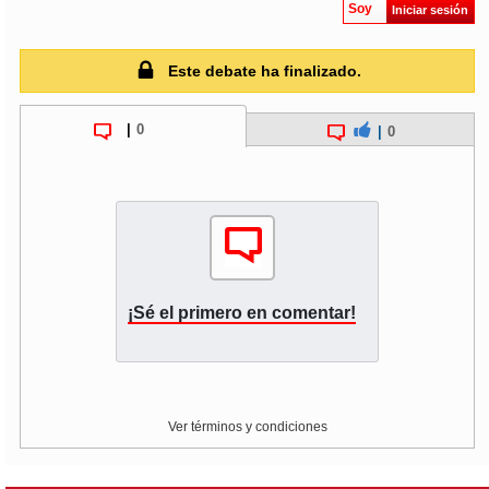
Soy
Iniciar sesión
Este debate ha finalizado.
|
0
|
0
¡Sé el primero en comentar!
Ver términos y condiciones