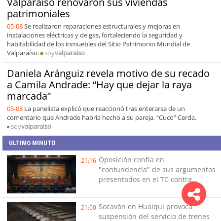
Valparaíso renovaron sus viviendas
patrimoniales
05-08
Se realizaron reparaciones estructurales y mejoras en
instalaciones eléctricas y de gas, fortaleciendo la seguridad y
habitabilidad de los inmuebles del Sitio Patrimonio Mundial de
Valparaíso.
soy
valparaiso
Daniela Aránguiz revela motivo de su recado
a Camila Andrade: “Hay que dejar la raya
marcada”
05-08
La panelista explicó que reaccionó tras enterarse de un
comentario que Andrade habría hecho a su pareja, “Cuco” Cerda.
soy
valparaiso
ULTIMO MINUTO
Oposición confía en
21:16
"contundencia" de sus argumentos
presentados en el TC contra
Reconstrucción
Socavón en Hualqui provoca
21:00
suspensión del servicio de trenes