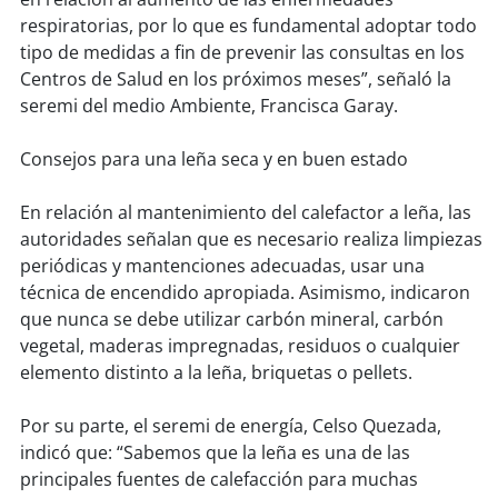
soy
sanantonio
respiratorias, por lo que es fundamental adoptar todo
tipo de medidas a fin de prevenir las consultas en los
soy
chillán
Centros de Salud en los próximos meses”, señaló la
seremi del medio Ambiente, Francisca Garay.
soy
sancarlos
Consejos para una leña seca y en buen estado
soy
talcahuano
En relación al mantenimiento del calefactor a leña, las
soy
concepción
autoridades señalan que es necesario realiza limpiezas
periódicas y mantenciones adecuadas, usar una
soy
coronel
técnica de encendido apropiada. Asimismo, indicaron
que nunca se debe utilizar carbón mineral, carbón
soy
arauco
vegetal, maderas impregnadas, residuos o cualquier
elemento distinto a la leña, briquetas o pellets.
soy
temuco
Por su parte, el seremi de energía, Celso Quezada,
soy
valdivia
indicó que: “Sabemos que la leña es una de las
principales fuentes de calefacción para muchas
soy
osorno