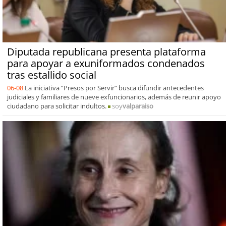
Diputada republicana presenta plataforma
para apoyar a exuniformados condenados
tras estallido social
06-08
La iniciativa “Presos por Servir” busca difundir antecedentes
judiciales y familiares de nueve exfuncionarios, además de reunir apoyo
ciudadano para solicitar indultos.
soy
valparaiso