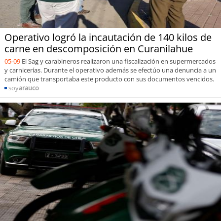
Operativo logró la incautación de 140 kilos de
carne en descomposición en Curanilahue
05-09
El Sag y carabineros realizaron una fiscalización en supermercados
y carnicerías. Durante el operativo además se efectúo una denuncia a un
camión que transportaba este producto con sus documentos vencidos.
soy
arauco