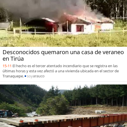
Desconocidos quemaron una casa de veraneo
en Tirúa
15-11
El hecho es el tercer atentado incendiario que se registra en las
últimas horas y esta vez afectó a una vivienda ubicada en el sector de
Tranaquepe.
soy
arauco