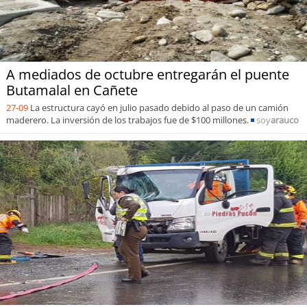
A mediados de octubre entregarán el puente
Butamalal en Cañete
27-09
La estructura cayó en julio pasado debido al paso de un camión
maderero. La inversión de los trabajos fue de $100 millones.
soy
arauco