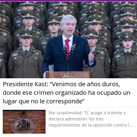
Presidente Kast: “Venimos de años duros,
donde ese crimen organizado ha ocupado un
lugar que no le corresponde”
Por unanimidad: TC acoge a trámite y
declara admisibles los tres
requerimientos de la oposición contra la
megarreforma