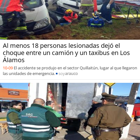
Al menos 18 personas lesionadas dejó el
choque entre un camión y un taxibus en Los
Álamos
10-09
El accidente se produjo en el sector Quillaitún, lugar al que llegaron
las unidades de emergencia.
soy
arauco