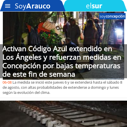
soy
concepción
SOYTV
Activan Código Azul extendido en
Podcast
Los Ángeles y refuerzan medidas en
Actualidad
Concepción por bajas temperaturas
de este fin de semana
Entretención
06-08
La medida se inició este jueves 6 y se extenderá hasta el sábado 8
de agosto, con altas probabilidades de extenderse a domingo y lunes
Economía
según la evolución del clima.
Deportes
Tecnología