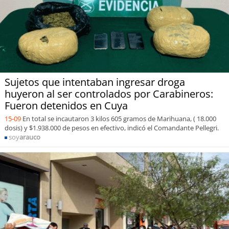
Sujetos que intentaban ingresar droga
huyeron al ser controlados por Carabineros:
Fueron detenidos en Cuya
15-09
En total se incautaron 3 kilos 605 gramos de Marihuana, ( 18.000
dosis) y $1.938.000 de pesos en efectivo, indicó el Comandante Pellegri.
soy
arauco