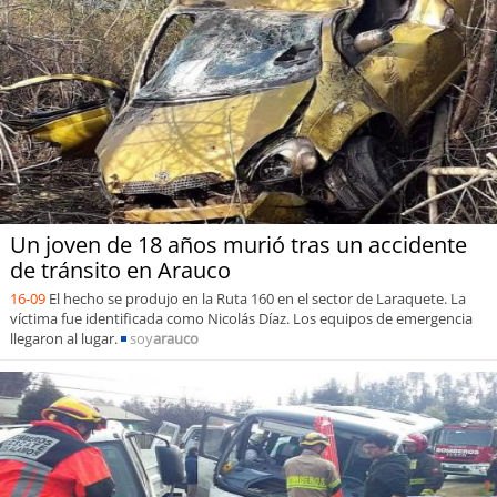
Un joven de 18 años murió tras un accidente
de tránsito en Arauco
16-09
El hecho se produjo en la Ruta 160 en el sector de Laraquete. La
víctima fue identificada como Nicolás Díaz. Los equipos de emergencia
llegaron al lugar.
soy
arauco