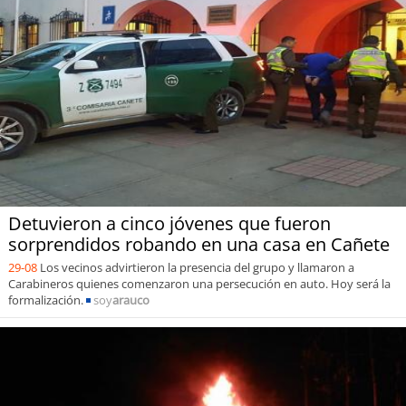
Detuvieron a cinco jóvenes que fueron
sorprendidos robando en una casa en Cañete
29-08
Los vecinos advirtieron la presencia del grupo y llamaron a
Carabineros quienes comenzaron una persecución en auto. Hoy será la
formalización.
soy
arauco