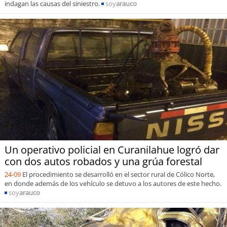
indagan las causas del siniestro.
soy
arauco
Un operativo policial en Curanilahue logró dar
con dos autos robados y una grúa forestal
24-09
El procedimiento se desarrolló en el sector rural de Cólico Norte,
en donde además de los vehículo se detuvo a los autores de este hecho.
soy
arauco