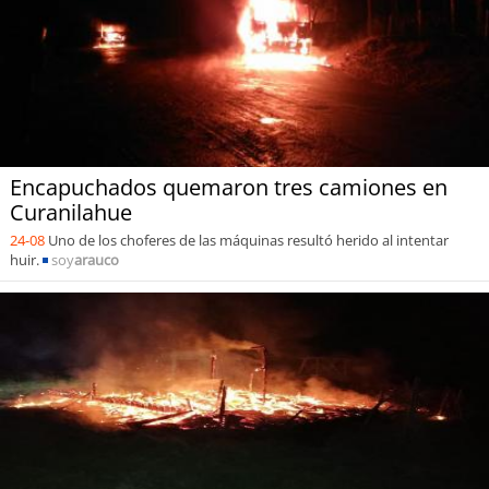
Encapuchados quemaron tres camiones en
Curanilahue
24-08
Uno de los choferes de las máquinas resultó herido al intentar
huir.
soy
arauco