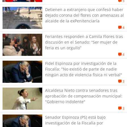
5
Detienen a extranjero que confesó haber
dejado corona del flores con amenazas al
alcaide de la exPenitenciaría
4
Feriantes responden a Camila Flores tras
discusión en el Senado: “Ser mujer de
feria es un orgullo”
4
Fidel Espinoza por investigación de la
Fiscalía: "No existió de parte de nadie
ningún acto de violencia física ni verbal"
3
Alcaldesa Nieto contra senadores tras
aprobación de compensación municipal:
"Gobierno indolente"
3
Senador Espinoza (PS) está bajo
investigación de la Fiscalía por