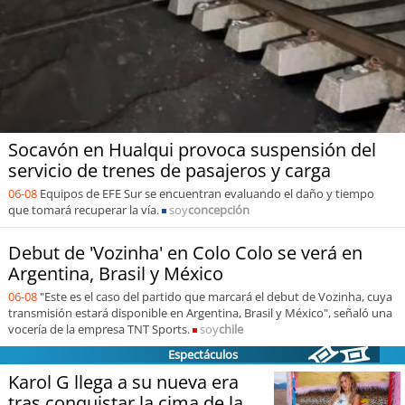
Sostenibilidad
soy
chile
soy
arica
soy
iquique
Socavón en Hualqui provoca suspensión del
servicio de trenes de pasajeros y carga
soy
calama
06-08
Equipos de EFE Sur se encuentran evaluando el daño y tiempo
que tomará recuperar la vía.
soy
concepción
soy
antofagasta
Debut de 'Vozinha' en Colo Colo se verá en
Argentina, Brasil y México
soy
copiapó
06-08
"Este es el caso del partido que marcará el debut de Vozinha, cuya
transmisión estará disponible en Argentina, Brasil y México", señaló una
soy
valparaíso
vocería de la empresa TNT Sports.
soy
chile
Espectáculos
soy
quillota
Karol G llega a su nueva era
tras conquistar la cima de la