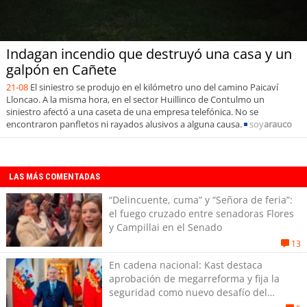
Indagan incendio que destruyó una casa y un
galpón en Cañete
21-08
El siniestro se produjo en el kilómetro uno del camino Paicaví
Lloncao. A la misma hora, en el sector Huillinco de Contulmo un
siniestro afectó a una caseta de una empresa telefónica. No se
encontraron panfletos ni rayados alusivos a alguna causa.
soy
arauco
LAS MÁS COMENTADAS
“Delincuente, cuma” y “Señora de feria”:
el fuego cruzado entre senadoras Flores
y Campillai en el Senado
13
En cadena nacional: Kast destaca
aprobación de megarreforma y fija la
seguridad como nuevo desafío del
Gobierno