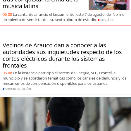
soy
sanantonio
música latina
06-08
La cantante anunció el lanzamiento, este 7 de agosto, de 'No me
soy
chillán
arrepiento de sentir tanto', su sexto álbum de estudio.
soy
chile
soy
sancarlos
Vecinos de Arauco dan a conocer a las
soy
talcahuano
autoridades sus inquietudes respecto de los
cortes eléctricos durante los sistemas
soy
concepción
frontales
soy
coronel
06-08
En la instancia participó el seremi de Energía, SEC, Frontel, el
municipio y se abordaron temáticas como los canales de denuncia y los
mecanismos de compensación disponibles para los usuarios.
soy
arauco
soy
concepción
soy
temuco
soy
valdivia
soy
osorno