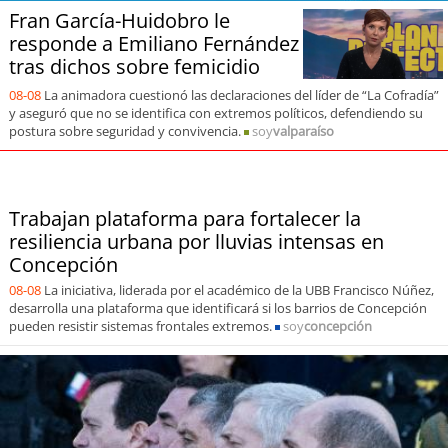
soy
sanantonio
Fran García-Huidobro le
responde a Emiliano Fernández
soy
chillán
tras dichos sobre femicidio
08-08
La animadora cuestionó las declaraciones del líder de “La Cofradía”
soy
sancarlos
y aseguró que no se identifica con extremos políticos, defendiendo su
postura sobre seguridad y convivencia.
soy
valparaíso
soy
talcahuano
soy
concepción
Trabajan plataforma para fortalecer la
resiliencia urbana por lluvias intensas en
soy
coronel
Concepción
08-08
La iniciativa, liderada por el académico de la UBB Francisco Núñez,
soy
arauco
desarrolla una plataforma que identificará si los barrios de Concepción
pueden resistir sistemas frontales extremos.
soy
concepción
soy
temuco
soy
valdivia
soy
osorno