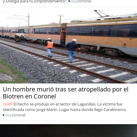
y Energía para tu Emprendimiento”.
soy
coronel
Un hombre murió tras ser atropellado por el
Biotren en Coronel
12-07
El hecho se produjo en el sector de Lagunillas. La víctima fue
identificada como Jorge Marín. Lugar hasta donde llegó Carabineros.
soy
coronel