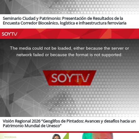
Seminario Ciudad y Patrimonio: Presentación de Resultados de la
Encuesta Corredor Bioceánico, logística e infraestructura ferroviaria
This
is
a
The media could not be loaded, either because the server or
modal
window.
network failed or because the format is not supported.
Visión Regional 2026 “Geoglifos de Pintados: Avances y desafíos hacia un
Patrimonio Mundial de Unesco”