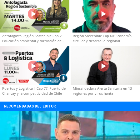
Antofagasta Región Sostenible Cap.2:
Región Sostenible Cap 60: Economía
Educación ambiental y formación de
circular y desarrollo regional
capacidades técnicas
Puertos y Logística II Cap 77: Puerto de
Minsal declara Alerta Sanitaria en 13
Chancay y la competitividad de Chile
regiones por virus hanta
RECOMENDADAS DEL EDITOR