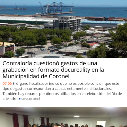
Contraloría cuestionó gastos de una
grabación en formato docureality en la
Municipalidad de Coronel
07-06
El órgano fiscalizador indicó que no es posible concluir que este
tipo de gastos correspondan a causas netamente institucionales.
También hay reparos por dineros utilizados en la celebración del Día de
la Madre.
soy
coronel