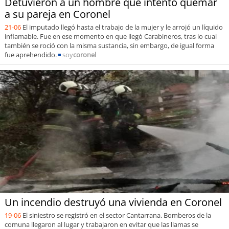
Detuvieron a un hombre que intentó quemar
a su pareja en Coronel
21-06
El imputado llegó hasta el trabajo de la mujer y le arrojó un líquido
inflamable. Fue en ese momento en que llegó Carabineros, tras lo cual
también se roció con la misma sustancia, sin embargo, de igual forma
fue aprehendido.
soy
coronel
Un incendio destruyó una vivienda en Coronel
19-06
El siniestro se registró en el sector Cantarrana. Bomberos de la
comuna llegaron al lugar y trabajaron en evitar que las llamas se