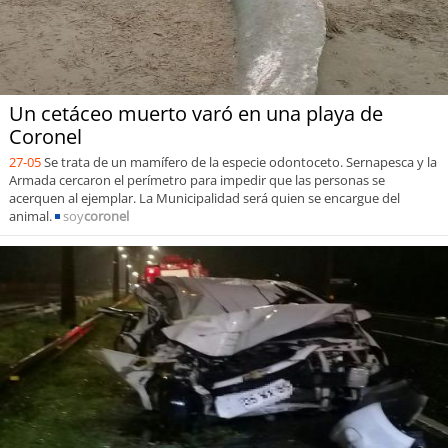
Un cetáceo muerto varó en una playa de
Coronel
27-05
Se trata de un mamífero de la especie odontoceto. Sernapesca y la
Armada cercaron el perímetro para impedir que las personas se
acerquen al ejemplar. La Municipalidad será quien se encargue del
animal.
soy
coronel