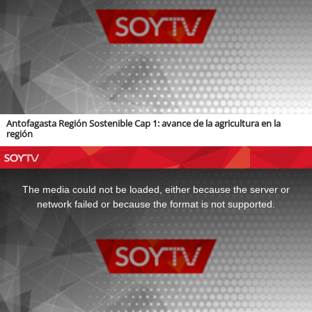
Antofagasta Región Sostenible Cap 1: avance de la agricultura en la
región
This
is
a
The media could not be loaded, either because the server or
modal
window.
network failed or because the format is not supported.