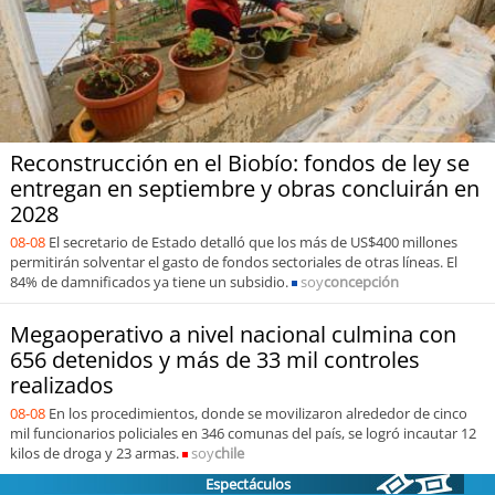
Sostenibilidad
soy
chile
soy
arica
Reconstrucción en el Biobío: fondos de ley se
soy
iquique
entregan en septiembre y obras concluirán en
2028
soy
calama
08-08
El secretario de Estado detalló que los más de US$400 millones
permitirán solventar el gasto de fondos sectoriales de otras líneas. El
84% de damnificados ya tiene un subsidio.
soy
antofagasta
soy
concepción
Megaoperativo a nivel nacional culmina con
soy
copiapó
656 detenidos y más de 33 mil controles
realizados
soy
valparaíso
08-08
En los procedimientos, donde se movilizaron alrededor de cinco
mil funcionarios policiales en 346 comunas del país, se logró incautar 12
soy
quillota
kilos de droga y 23 armas.
soy
chile
Espectáculos