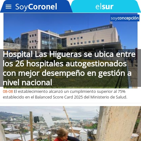
soy
concepción
SOYTV
Hospital Las Higueras se ubica entre
Podcast
los 26 hospitales autogestionados
Actualidad
con mejor desempeño en gestión a
nivel nacional
Entretención
08-08
El establecimiento alcanzó un cumplimiento superior al 75%
establecido en el Balanced Score Card 2025 del Ministerio de Salud.
Economía
Deportes
Tecnología