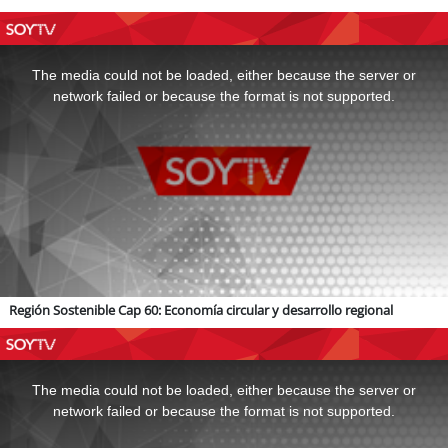
This
is
a
The media could not be loaded, either because the server or
modal
window.
network failed or because the format is not supported.
Región Sostenible Cap 60: Economía circular y desarrollo regional
This
is
a
The media could not be loaded, either because the server or
modal
window.
network failed or because the format is not supported.