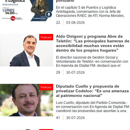
portuario
Ingeniería Eléctrica de la Universidad Técnica
Federico Santa María.
En el capítulo 5 de Puertos y Logística
Antofagasta, conversamos con la Jefa de
Operaciones RAEC de ATI, Norma Morales,
quien compartió su experiencia como
22
03-08-2026
trabajadora en el rubro portuario y destacó la
importancia de la inserción femenina en este
sector. Asimismo, en Voces del Puerto, nos
acompañó Pablo Miranda, académico de la
Aldo Orrigoni y programa Abre de
Podcast
UCN, con quien abordamos las oportunidades
Teletón: “Las principales barreras de
y desafíos del corredor bioceánico.
accesibilidad muchas veces están
dentro de los propios hogares”
El director nacional de Gestión Social y
Voluntariado de Teletón -en conversación con
En Agenda de Digital FM- destacó que el
programa Abre ha beneficiado a más de 11 mil
29
30-07-2026
familias con adecuaciones gratuitas en sus
viviendas.
Diputado Cuello y propuesta de
Podcast
privatizar Codelco: “Es una amenaza
al patrimonio nacional”
Luis Cuello, diputado del Partido Comunista -
en conversación con En Agenda de Digital FM-
cuestionó las propuestas que apuntan a una
eventual participación privada en Codelco y
41
30-07-2026
defendió el rol estratégico de la principal
empresa minera estatal.