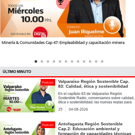
Minería &
Comunidades Cap 47: Empleabilidad y capacitación minera
ÚLTIMO MINUTO
Valparaíso Región Sostenible Cap.
Podcast
83: Calidad, ética y sostenibilidad
En el capítulo 83 de Valparaíso Región
Sostenible Radio, conversamos sobre calidad,
ética y sostenibilidad, las nuevas reglas para
las organizaciones del futuro junto al doctor
25
04-08-2026
Elías Bracho Cordero, director Académico del
Magíster en Sistemas Integrados de Gestión
de la Calidad UVM. Además, en nuestra
sección Voces Sostenibles, dialogamos con
Antofagasta Región Sostenible
Podcast
Eva Soto Acevedo, académica de la Facultad
Cap.2: Educación ambiental y
de Ingeniería y coordinadora del Diplomado
formación de capacidades técnicas