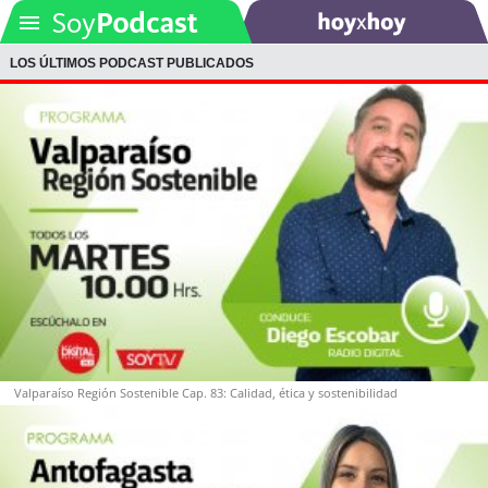
LOS ÚLTIMOS PODCAST PUBLICADOS
SOYTV
Podcast
Actualidad
Entretención
Economía
Deportes
Valparaíso Región Sostenible Cap. 83: Calidad, ética y sostenibilidad
Tecnología