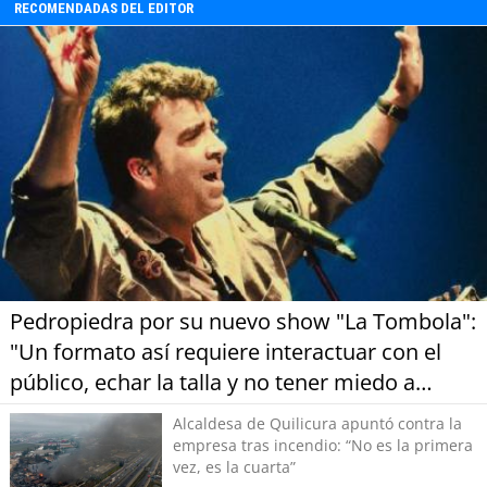
RECOMENDADAS DEL EDITOR
Portada, y del interior de la zona. Además, en
Voces Sostenibles. Nos acompañó Rosa
Catalán, quien dio a conocer su
emprendimiento relacionado con el reciclaje y
las asesorías que realiza en materia de
innovación.
Pedropiedra por su nuevo show "La Tombola":
"Un formato así requiere interactuar con el
público, echar la talla y no tener miedo a
equivocarse"
Alcaldesa de Quilicura apuntó contra la
empresa tras incendio: “No es la primera
vez, es la cuarta”