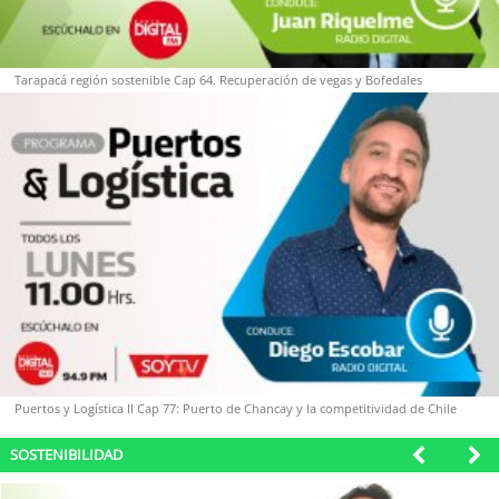
soy
sanantonio
soy
chillán
Tarapacá región sostenible Cap 64. Recuperación de vegas y Bofedales
soy
sancarlos
soy
talcahuano
soy
concepción
soy
coronel
soy
arauco
soy
temuco
Puertos y Logística II Cap 77: Puerto de Chancay y la competitividad de Chile
soy
valdivia
SOSTENIBILIDAD
soy
osorno