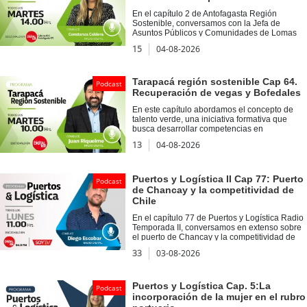
Energía 2030 de la Universidad de Playa
Ancha.
En el capítulo 2 de Antofagasta Región
Sostenible, conversamos con la Jefa de
Asuntos Públicos y Comunidades de Lomas
Bayas, Mariela Dahmen acerca del programa
15
04-08-2026
Semillero LomasLab, el cual entrega
capacidades técnicas y socio emocionales a
estudiantes del Liceo Politécnico Los
Arenales. Asimismo, en Voces Sostenibles,
Tarapacá región sostenible Cap 64.
Podcast
tuvimos como invitado a Rodolfo Tapia,
Recuperación de vegas y Bofedales
encargado de metodologías de Verdical, con
quien profundizamos en la importancia de la
En este capítulo abordamos el concepto de
educación ambiental.
talento verde, una iniciativa formativa que
busca desarrollar competencias en
sostenibilidad y economía circular en
13
04-08-2026
estudiantes de educación superior. Además,
nos acompañó Diego Aranibar, quien abordó
la importancia de la recuperación de vegas y
bofedales a través de la Iniciativa Más Agua,
Puertos y Logística II Cap 77: Puerto
Podcast
un proyecto que rescata técnicas ancestrales
de Chancay y la competitividad de
aymaras para la gestión sostenible del recurso
Chile
hídrico en ecosistemas altoandinos.
En el capítulo 77 de Puertos y Logística Radio
Temporada II, conversamos en extenso sobre
el puerto de Chancay y la competitividad de
Chile junto a José Luis Canales, jefe de
33
03-08-2026
carrera y académico de la Facultad de
Ingeniería, Negocios y Ciencias
Agroambientales de la Universidad de Viña
del Mar. Además, en Voces del Puerto
Puertos y Logística Cap. 5:La
Podcast
conversamos junto a Margarita Norambuena
incorporación de la mujer en el rubro
Valdivia, Profesora del Departamento de