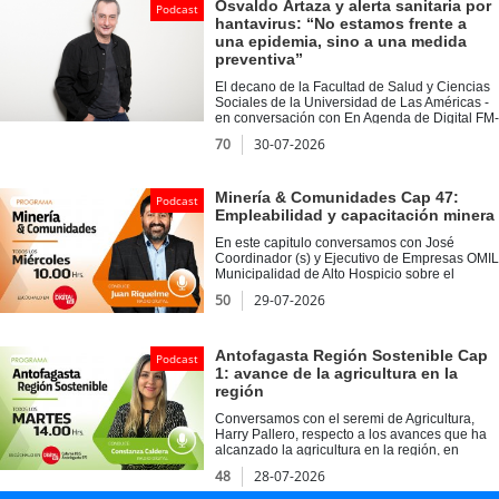
Osvaldo Artaza y alerta sanitaria por
Podcast
hantavirus: “No estamos frente a
una epidemia, sino a una medida
preventiva”
El decano de la Facultad de Salud y Ciencias
Sociales de la Universidad de Las Américas -
en conversación con En Agenda de Digital FM-
explicó que la alerta sanitaria decretada por el
70
30-07-2026
Ministerio de Salud busca fortalecer la
vigilancia y anticiparse al aumento de casos y
de la letalidad registrada durante 2026.
Minería & Comunidades Cap 47:
Podcast
Empleabilidad y capacitación minera
En este capitulo conversamos con José
Coordinador (s) y Ejecutivo de Empresas OMIL
Municipalidad de Alto Hospicio sobre el
desarrollo de las comunidades mineras a
50
29-07-2026
través de la capacitación y oportunidades de
empleo en la región. Además conocimos la
iniciativa de inclusión del Laboratorio de
Diseño Comunitario “Barquito de Papel”.
Antofagasta Región Sostenible Cap
Podcast
1: avance de la agricultura en la
región
Conversamos con el seremi de Agricultura,
Harry Pallero, respecto a los avances que ha
alcanzado la agricultura en la región, en
medio del desierto más árido del mundo.
48
28-07-2026
Instancia, donde abordamos ejemplos
exitosos, como los agricultores de Alto La