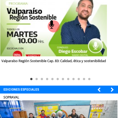
soy
puertomontt
soy
chiloé
 Cap. 83: Calidad, ética y sostenibilidad
Antofagasta Región Sosteni
de capacidades técnicas
EDICIONES ESPECIALES
ULTRAPORT