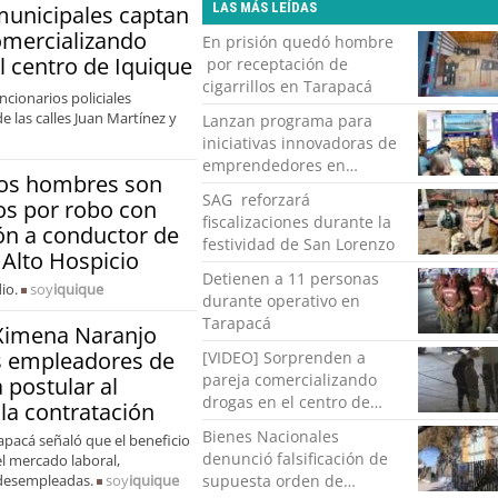
LAS MÁS LEÍDAS
unicipales captan
omercializando
En prisión quedó hombre
l centro de Iquique
por receptación de
cigarrillos en Tarapacá
cionarios policiales
de las calles Juan Martínez y
Lanzan programa para
iniciativas innovadoras de
emprendedores en
os hombres son
Tarapacá
SAG reforzará
s por robo con
fiscalizaciones durante la
ón a conductor de
festividad de San Lorenzo
 Alto Hospicio
Detienen a 11 personas
io.
soy
iquique
durante operativo en
Tarapacá
Ximena Naranjo
os empleadores de
[VIDEO] Sorprenden a
pareja comercializando
 postular al
drogas en el centro de
 la contratación
Iquique
Bienes Nacionales
pacá señaló que el beneficio
denunció falsificación de
el mercado laboral,
 desempleadas.
soy
iquique
supuesta orden de