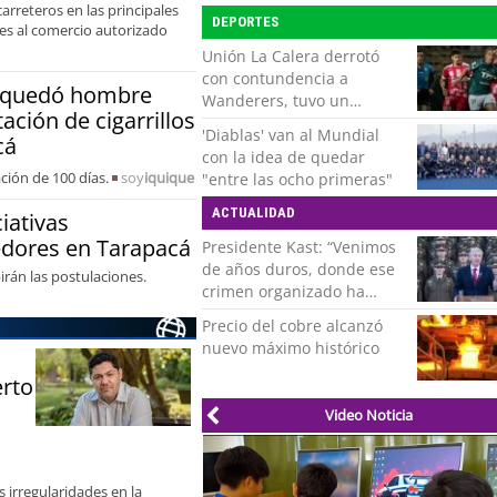
arreteros en las principales
Puente Alto
DEPORTES
nes al comercio autorizado
Unión La Calera derrotó
con contundencia a
n quedó hombre
Wanderers, tuvo un
ación de cigarrillos
respiro y clasificó en Copa
'Diablas' van al Mundial
cá
Chile
con la idea de quedar
ación de 100 días.
soy
iquique
"entre las ocho primeras"
ACTUALIDAD
iativas
dores en Tarapacá
Presidente Kast: “Venimos
de años duros, donde ese
irán las postulaciones.
crimen organizado ha
ocupado un lugar que no
Precio del cobre alcanzó
le corresponde”
nuevo máximo histórico
erto
Video Noticia
 irregularidades en la