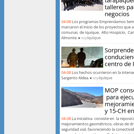
tarapaque
talleres p
negocios
04-08
Los programas Emprendamos Sem
marcaron el inicio de los proyectos que 
comunas de Iquique, Alto Hospicio, Ca
Almonte.
soy
iquique
Sorprende
conduciend
centro de 
04-08
Los hechos ocurrieron en la intersec
Sargento Aldea.
soy
iquique
MOP consol
para ejecu
mejoramie
y 15-CH e
04-08
La iniciativa consiste en la reposi
mejoramientos geométricos, obras de dr
seguridad vial, favoreciendo la conectivid