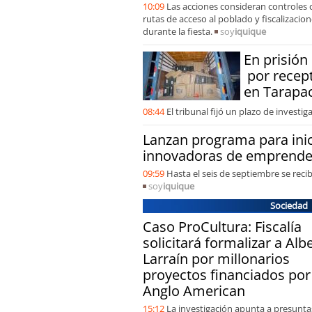
10:09
Las acciones consideran controles c
rutas de acceso al poblado y fiscalizacio
durante la fiesta.
soy
iquique
En prisió
por recept
en Tarapa
08:44
El tribunal fijó un plazo de investig
Lanzan programa para inic
innovadoras de emprende
09:59
Hasta el seis de septiembre se recib
soy
iquique
Sociedad
Caso ProCultura: Fiscalía
solicitará formalizar a Alb
Larraín por millonarios
proyectos financiados por
Anglo American
15:12
La investigación apunta a presuntas