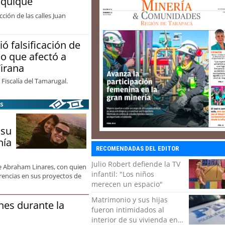
Iquique
ción de las calles Juan
ó falsificación de
o que afectó a
Tirana
 Fiscalía del Tamarugal.
s
 su
nía
RECOMENDADAS DEL EDITOR
Julio Robert defiende la TV
de Abraham Linares, con quien
infantil: "Los niños
rencias en sus proyectos de
merecen un espacio"
Matrimonio y sus hijas
nes durante la
fueron intimidados al
interior de su vivienda en