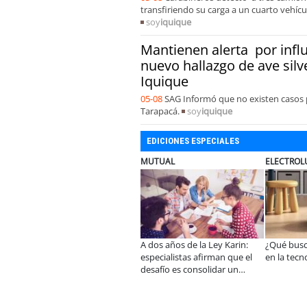
transfiriendo su carga a un cuarto vehíc
soy
iquique
Mantienen alerta por influ
nuevo hallazgo de ave silv
Iquique
05-08
SAG Informó que no existen casos p
Tarapacá.
soy
iquique
EDICIONES ESPECIALES
UTUAL
ELECTROLUX
JAC SUNRAY
 dos años de la Ley Karin:
¿Qué buscan hoy las familias
JAC renueva el 
specialistas afirman que el
en la tecnología para el hogar?
convierte en el 
esafío es consolidar un
mejor relación p
ambio cultural en las
equipamiento
rganizaciones