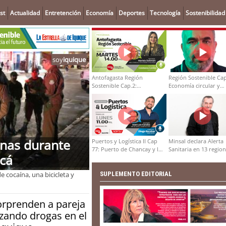
st
Actualidad
Entretención
Economía
Deportes
Tecnología
Sostenibilidad
soy
iquique
Antofagasta Región
Región Sostenible Cap
Sostenible Cap.2:
Economía circular y
Educación ambiental y
desarrollo regional
formación de capacidades
técnicas
onas durante
Puertos y Logística II Cap
Minsal declara Alerta
77: Puerto de Chancay y la
Sanitaria en 13 regio
acá
competitividad de Chile
por virus hanta
SUPLEMENTO EDITORIAL
 cocaína, una bicicleta y
orprenden a pareja
zando drogas en el