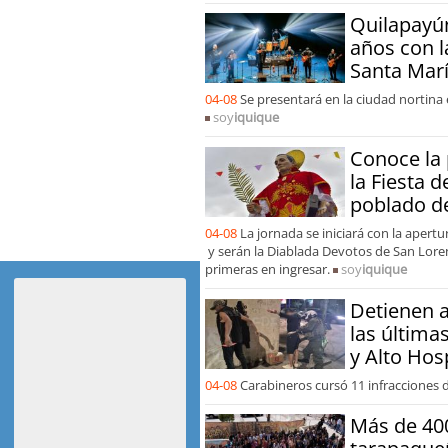
Quilapayún
años con l
Santa Marí
04-08
Se presentará en la ciudad nortina 
soy
iquique
Conoce la
la Fiesta 
poblado d
04-08
La jornada se iniciará con la apertu
y serán la Diablada Devotos de San Lore
primeras en ingresar.
soy
iquique
Detienen 
las última
y Alto Hos
04-08
Carabineros cursó 11 infracciones d
Más de 40