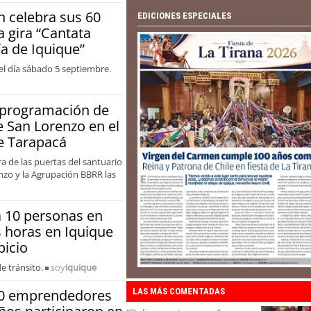
desalojo que afectó a
 celebra sus 60
vecino del poblado de La
EDICIONES ESPECIALES
a gira “Cantata
Tirana
a de Iquique”
el día sábado 5 septiembre.
 programación de
de San Lorenzo en el
e Tarapacá
ra de las puertas del santuario
nzo y la Agrupación BBRR las
a 10 personas en
s horas en Iquique
picio
e tránsito.
soy
iquique
LAS MÁS COMENTADAS
0 emprendedores