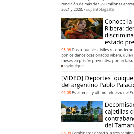
rendición de más de $290 millones entre
2021 y 2023.
soy
antofagasta
Conoce la 
Ribera: de
discrimina
[VIDEO] Hincha ant
estado pre
violencia en el Est
pegaban mucho a l
05-08
Dos tribunales civiles reconocieron
por los daños ocasionados Ribera, quien
meses en prisión preventiva por un falso 
soy
iquique
[VIDEO] Deportes Iquique 
del argentino Pablo Palaci
05-08
Es el tercer y último refuerzo del P
Decomisan
cajetillas 
contraband
del Tamar
05-08
Carabineros detectó a tres camio