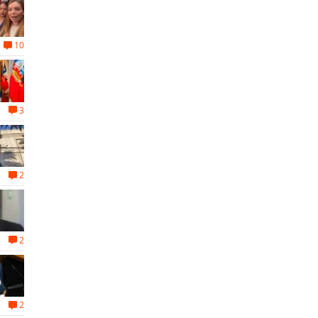
10
3
2
2
2