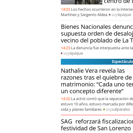
centro de 
14:03
Los hechos ocurrieron en la intersec
Martínez y Sargento Aldea.
soy
iquique
Bienes Nacionales denunci
supuesta orden de desaloj
vecino del poblado de La 
14:23
La denuncia fue interpuesta ante la
soy
iquique
Espectáculo
Nathalie Vera revela las
razones tras el quiebre de
matrimonio: “Cada uno te
un concepto diferente”
14:20
La actriz contó que la separación 
estuvo 10 años, estuvo marcada por dife
vida y planes familiares.
soy
valparaíso
SAG reforzará fiscalizacio
festividad de San Lorenzo