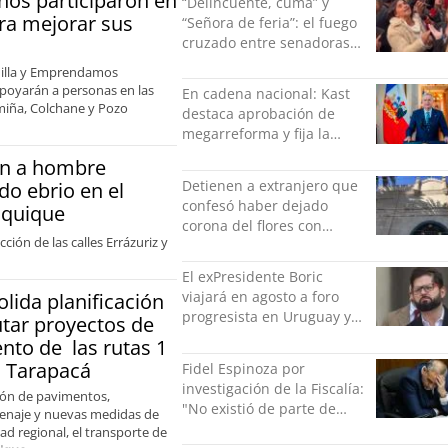
ños participaron en
“Delincuente, cuma” y
ara mejorar sus
“Señora de feria”: el fuego
cruzado entre senadoras
Flores y Campillai en el
illa y Emprendamos
Senado
apoyarán a personas en las
En cadena nacional: Kast
miña, Colchane y Pozo
destaca aprobación de
megarreforma y fija la
seguridad como nuevo
n a hombre
desafío del Gobierno
Detienen a extranjero que
o ebrio en el
confesó haber dejado
Iquique
corona del flores con
ción de las calles Errázuriz y
amenazas al alcaide de la
exPenitenciaría
El exPresidente Boric
viajará en agosto a foro
ida planificación
progresista en Uruguay y
tar proyectos de
luego a Alemania
nto de las rutas 1
n Tarapacá
Fidel Espinoza por
investigación de la Fiscalía:
ción de pavimentos,
"No existió de parte de
enaje y nuevas medidas de
nadie ningún acto de
ad regional, el transporte de