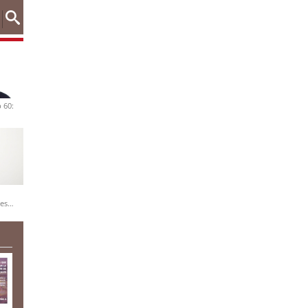
 60:
nes