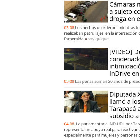
Cámaras m
a sujeto c
droga en e
05-08
Los hechos ocurrieron mientras fun
realizaban patrullajes en la intersección 
Esmeralda.
soy
iquique
[VIDEO] D
condenado
intimidaci
InDrive en
05-08
Las penas suman 20 años de presid
Diputada 
llamó a l
Tarapacá a
subsidio a
04-08
La parlamentaria IND-UDI por Tara
representa un apoyo real para reactivar 
especialmente para mujeres y personas