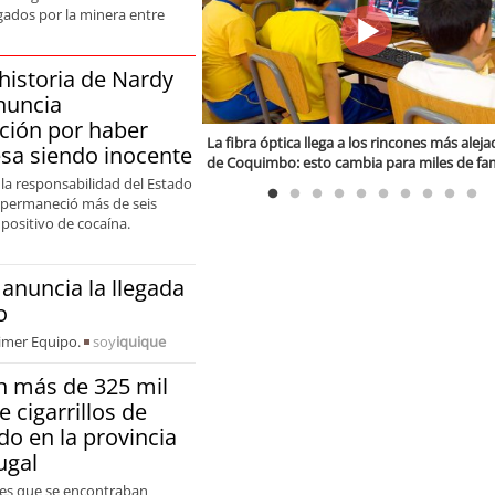
gados por la minera entre
historia de Nardy
nuncia
ción por haber
ofagastino relata brutal
La fibra óptica llega a los rincones más alej
sa siendo inocente
adio de Independiente: “Les
de Coquimbo: esto cambia para miles de fam
as mujeres”
rurales
 la responsabilidad del Estado
 permaneció más de seis
positivo de cocaína.
anuncia la llegada
o
rimer Equipo.
soy
iquique
 más de 325 mil
de cigarrillos de
o en la provincia
ugal
nes que se encontraban