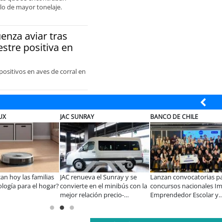
ulo de mayor tonelaje.
enza aviar tras
estre positiva en
ositivos en aves de corral en
BANCO DE CHILE
EL ABRA
Sunray y se
Lanzan convocatorias para los
Beca Indígena de Minera El
minibús con la
concursos nacionales Impacto
Abra apoya a joven de
recio-
Emprendedor Escolar y
Toconce que proyecta su
Universitario
futuro en la minería