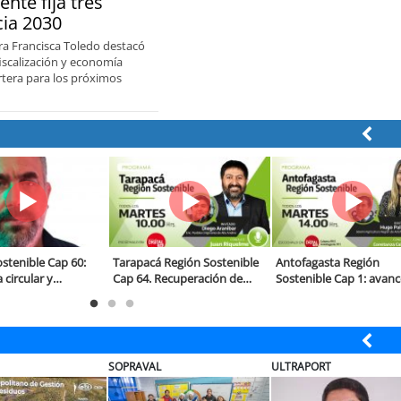
nte fija tres
cia 2030
tra Francisca Toledo destacó
fiscalización y economía
cartera para los próximos
Valparaíso Región Sostenible
Tarapacá región sostenible
Región S
Cap. 82: Espacios públicos
cap 63. Voluntad para
solucion
sostenibles
reciclar, pero sin
para fort
infraestructura
producti
TRAPORT
ULTRAPORT
BANCO DE CHILE