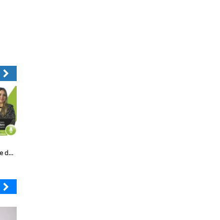
ostenible Cap 59:
Región Sostenible Cap 58:
Valparaíso Región Sost
es biotecnológicas
Ecosistema emprendedor
Cap. 81: Seguridad
alecer la
chileno
penitenciaria y reinser
vidad agrícola
social
COLEGIO RÍO LOA
EL ABRA