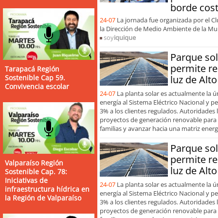
borde cos
24-07
La jornada fue organizada por el C
la Dirección de Medio Ambiente de la Mun
soy
iquique
Parque so
permite re
Tarapacá Región
Sostenible Cap 59.
luz de Alt
Convivencia escolar
24-07
La planta solar es actualmente la 
energía al Sistema Eléctrico Nacional y pe
3% a los clientes regulados. Autoridades
proyectos de generación renovable para 
familias y avanzar hacia una matriz energ
Parque so
permite re
Valparaíso Región
luz de Alt
Sostenible Cap. 78:
Iniciativas de
24-07
La planta solar es actualmente la 
infraestructura hídrica en
energía al Sistema Eléctrico Nacional y pe
la Región de Valparaíso
3% a los clientes regulados. Autoridades
proyectos de generación renovable para 