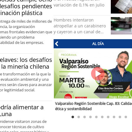
desafíos pendientes
variación de 0,1% en julio
nación plástica
Hombres intentaron
ntrega de miles de millones de
atropellar a un carabinero
ncia, la organización
y cayeron a un canal de
temas frontales evidencian que
 siendo un problema
regadío en Peñalolén
sabilidad de las empresas.
AL DÍA
elaves: los desafíos
la minería chilena
e transformación en la que la
la evaluación ambiental y una
ros serán claves para avanzar
r legitimidad social.
 Estados Unidos a Chile:
Valparaíso Región Sostenible Cap. 83: Calida
odría alimentar a
ética y sostenibilidad
 Luna
unidense visitaron zonas de
nocer técnicas de cultivo
ción solar, escasez hídrica y