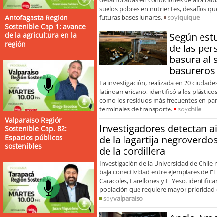
suelos pobres en nutrientes, desafíos qu
futuras bases lunares.
soy
iquique
Antofagasta Región
Sostenible Cap 1: avance
Según estu
de la agricultura en la
región
de las per
basura al 
basureros 
La investigación, realizada en 20 ciudades
latinoamericano, identificó a los plásticos y
como los residuos más frecuentes en par
terminales de transporte.
soy
chile
Valparaíso Región
Investigadores detectan a
Sostenible Cap. 82:
Espacios públicos
de la lagartija negroverdo
sostenibles
de la cordillera
Investigación de la Universidad de Chile r
baja conectividad entre ejemplares de El 
Caracoles, Farellones y El Yeso, identific
población que requiere mayor prioridad 
soy
valparaiso