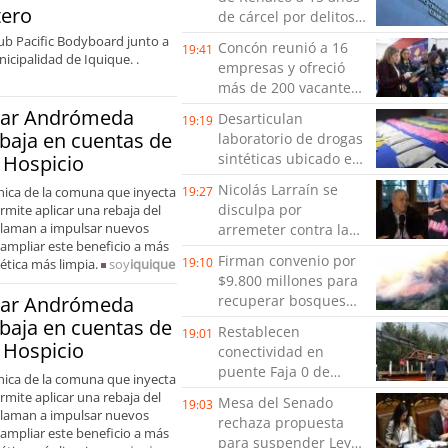
reactivar
tero
de cárcel por delitos
emprendimientos en
de connotación
lub Pacific Bodyboard junto a
la Región de
Concón reunió a 16
19:41
sexual
icipalidad de Iquique. .
Coquimbo
empresas y ofreció
más de 200 vacantes
en nueva Feria
lar Andrómeda
Desarticulan
19:19
Laboral
baja en cuentas de
laboratorio de drogas
sintéticas ubicado en
o Hospicio
un edificio de
Nicolás Larraín se
única de la comuna que inyecta
19:27
Concepción:
disculpa por
rmite aplicar una rebaja del
sustancias
 llaman a impulsar nuevos
arremeter contra la
incautadas están
ampliar este beneficio a más
TV tras respuestas de
avaluadas en cerca
Firman convenio por
19:10
ética más limpia.
soy
iquique
J.C Rodríguez y Danilo
de $98 millones
$9.800 millones para
21
lar Andrómeda
recuperar bosques
afectados por los
baja en cuentas de
Restablecen
19:01
incendios en Biobío
o Hospicio
conectividad en
puente Faja 0 de
única de la comuna que inyecta
Cunco tras daños por
rmite aplicar una rebaja del
Mesa del Senado
19:03
sistema frontal en La
 llaman a impulsar nuevos
rechaza propuesta
Araucanía
ampliar este beneficio a más
para suspender Ley