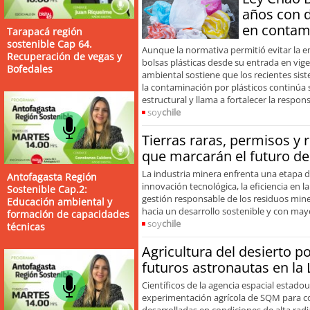
años con 
en contami
Tarapacá región
sostenible Cap 64.
Aunque la normativa permitió evitar la e
Recuperación de vegas y
bolsas plásticas desde su entrada en vige
Bofedales
ambiental sostiene que los recientes sis
la contaminación por plásticos continúa
estructural y llama a fortalecer la respon
soy
chile
Tierras raras, permisos y r
que marcarán el futuro de 
La industria minera enfrenta una etapa d
Antofagasta Región
innovación tecnológica, la eficiencia en 
Sostenible Cap.2:
gestión responsable de los residuos mine
Educación ambiental y
hacia un desarrollo sostenible y con mayo
formación de capacidades
soy
chile
técnicas
Alza arancelaria de
Agricultura del desierto p
subieron 12,5%
futuros astronautas en la
Científicos de la agencia espacial estado
experimentación agrícola de SQM para co
desarrolladas en condiciones de alta radia