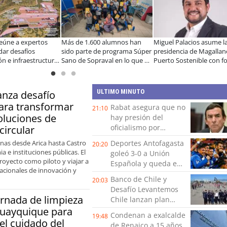
uel Palacios asume la
Estudiantes de la UCN
Educación y cola
sidencia de Magallanes
desarrollan tecnología para
público-privada 
rto Sostenible con foco en
modernizar la operación de
Araucanía: encue
vinculación ciudadana
Ultraport Coquimbo
líderes para abord
brechas y oportu
ULTIMO MINUTO
lanza desafío
ara transformar
Rabat asegura que no
21:10
oluciones de
hay presión del
oficialismo por
ircular
indultos: "Acá existe
unas desde Arica hasta Castro
Deportes Antofagasta
20:20
un derecho de
 e instituciones públicas. El
goleó 3-0 a Unión
petición"
oyecto como piloto y viajar a
Española y queda en
acionales de innovación y
el tercer puesto de la
Banco de Chile y
20:03
Liga del Ascenso
Desafío Levantemos
ornada de limpieza
Chile lanzan plan
Huayquique para
para recuperar el
Condenan a exalcalde
19:48
borde costero y
l cuidado del
de Renaico a 15 años