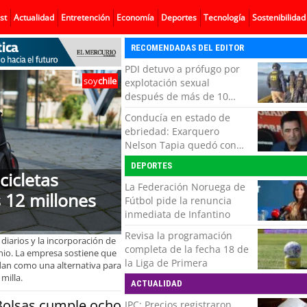
st
Actualidad
Entretención
Economía
Deportes
Tecnología
Sostenibilidad
RECOMENDADAS DEL EDITOR
PDI detuvo a prófugo por
soy
chile
explotación sexual
después de más de 10
horas de navegación en la
Conducía en estado de
zona austral
ebriedad: Exarquero
Nelson Tapia quedó con
lesiones graves tras
DEPORTES
accidente vehicular
cicletas
La Federación Noruega de
s 12 millones
Fútbol pide la renuncia
inmediata de Infantino
Revisa la programación
iarios y la incorporación de
completa de la fecha 18 de
nio. La empresa sostiene que
la Liga de Primera
lidan como una alternativa para
milla.
ACTUALIDAD
Bolsas cumple ocho
IPC: Precios registraron