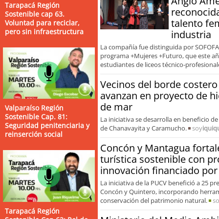
Anglo Ame
Tarapacá Región
reconocida
Sostenible cap 63.
talento fe
Voluntad para reciclar,
pero sin infraestructura
industria
La compañía fue distinguida por SOFOFA 
programa +Mujeres +Futuro, que este año
estudiantes de liceos técnico-profesional
Vecinos del borde costero
avanzan en proyecto de h
de mar
Valparaíso Región
Sostenible Cap. 81:
La iniciativa se desarrolla en beneficio de
Seguridad penitenciaria y
de Chanavayita y Caramucho.
soy
iquiq
reinserción social
Concón y Mantagua fortal
turística sostenible con 
innovación financiado por
La iniciativa de la PUCV benefició a 25 pr
Concón y Quintero, incorporando herrami
conservación del patrimonio natural.
s
Tarapacá Región