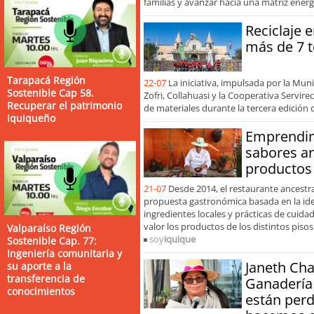
familias y avanzar hacia una matriz energ
Reciclaje e
más de 7 
Tarapacá Región
22-07
La iniciativa, impulsada por la Mu
Sostenible Cap 58.
Zofri, Collahuasi y la Cooperativa Servirec
Recuperar el patrimonio
de materiales durante la tercera edición
iquiqueño
Emprendim
sabores an
productos 
21-07
Desde 2014, el restaurante ancestr
propuesta gastronómica basada en la ident
ingredientes locales y prácticas de cuid
valor los productos de los distintos piso
Valparaíso Región
soy
iquique
Sostenible Cap. 77:
Ingeniería comunitaria y
Janeth Cha
su aporte a la
transferencia de
Ganadería
conocimientos
están perd