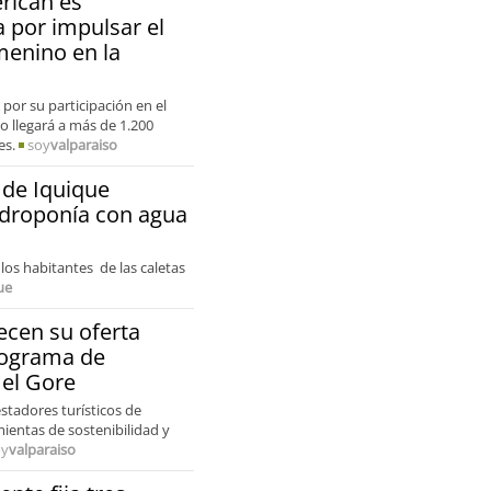
rican es
 por impulsar el
menino en la
por su participación en el
 llegará a más de 1.200
es.
soy
valparaiso
 de Iquique
idroponía con agua
 los habitantes de las caletas
ue
ecen su oferta
programa de
 el Gore
estadores turísticos de
entas de sostenibilidad y
oy
valparaiso