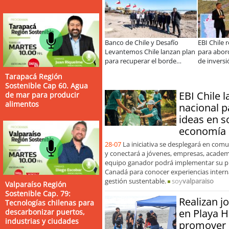
safío
EBI Chile reúne a expertos
Más de 1.600 alumnos han
Mig
anzan plan
para abordar desafíos
sido parte de programa Súper
pre
orde
de inversión e infraestructura
Sano de Sopraval en lo que va
Pue
en gestión circular de residuos
del año
la 
Tarapacá Región
 la
Sostenible Cap 60. Agua
o
EBI Chile 
de mar para producir
alimentos
nacional p
ideas en s
economía c
28-07
La iniciativa se desplegará en com
y conectará a jóvenes, empresas, academia
equipo ganador podrá implementar su pr
Canadá para conocer experiencias intern
gestión sustentable.
soy
valparaiso
Valparaíso Región
Sostenible Cap. 79:
Realizan j
Tecnologías chilenas para
en Playa 
descarbonizar puertos,
industrias y ciudades
promover e