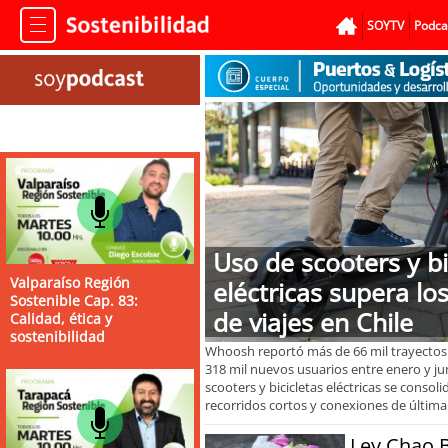
SOYTV
Podca
Uso de scooters y bi
Valparaíso Región
eléctricas supera lo
Sostenible Cap. 83:
de viajes en Chile
Calidad, ética y
sostenibilidad
Whoosh reportó más de 66 mil trayectos d
318 mil nuevos usuarios entre enero y ju
scooters y bicicletas eléctricas se conso
recorridos cortos y conexiones de última 
Ley Chao 