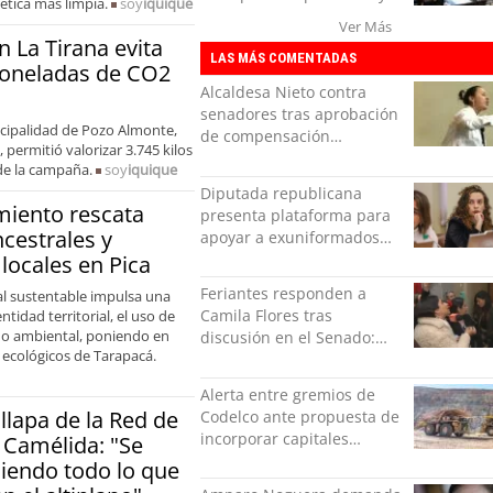
ética más limpia.
soy
iquique
Karin por cinco años:
Ver Más
"Constituye un
n La Tirana evita
LAS MÁS COMENTADAS
camino equivocado"
toneladas de CO2
Alcaldesa Nieto contra
senadores tras aprobación
nicipalidad de Pozo Almonte,
de compensación
, permitió valorizar 3.745 kilos
municipal: "Gobierno
 de la campaña.
soy
iquique
indolente"
Diputada republicana
iento rescata
presenta plataforma para
cestrales y
apoyar a exuniformados
condenados tras estallido
locales en Pica
social
Feriantes responden a
al sustentable impulsa una
Camila Flores tras
idad territorial, el uso de
ado ambiental, poniendo en
discusión en el Senado:
s ecológicos de Tarapacá.
“Ser mujer de feria es un
orgullo”
Alerta entre gremios de
llapa de la Red de
Codelco ante propuesta de
incorporar capitales
 Camélida: "Se
privados
iendo todo lo que