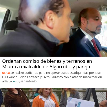
Ordenan comiso de bienes y terrenos en
Miami a exalcalde de Algarrobo y pareja
06-08
Se realizó audiencia para recuperar especies adquiridas por José
Luis Yáñez, Belén Carrasco y Sixto Carrasco con platas de malversación
al fisco.
soy
sanantonio