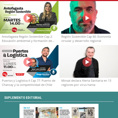
Antofagasta Región Sostenible Cap.2:
Región Sostenible Cap 60: Economía
Educación ambiental y formación de
circular y desarrollo regional
capacidades técnicas
Puertos y Logística II Cap 77: Puerto de
Minsal declara Alerta Sanitaria en 13
Chancay y la competitividad de Chile
regiones por virus hanta
SUPLEMENTO EDITORIAL