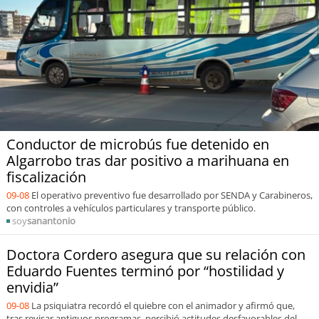
Sostenibilidad
soy
chile
soy
arica
soy
iquique
Conductor de microbús fue detenido en
soy
calama
Algarrobo tras dar positivo a marihuana en
fiscalización
soy
antofagasta
09-08
El operativo preventivo fue desarrollado por SENDA y Carabineros,
con controles a vehículos particulares y transporte público.
soy
copiapó
soy
sanantonio
Doctora Cordero asegura que su relación con
soy
valparaíso
Eduardo Fuentes terminó por “hostilidad y
envidia”
soy
quillota
09-08
La psiquiatra recordó el quiebre con el animador y afirmó que,
tras revisar antiguos programas, percibió actitudes desfavorables del