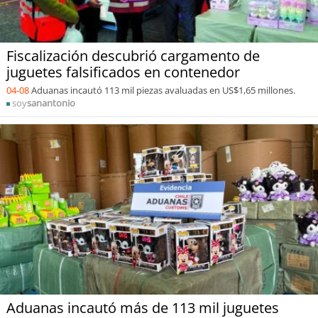
Fiscalización descubrió cargamento de
juguetes falsificados en contenedor
04-08
Aduanas incautó 113 mil piezas avaluadas en US$1,65 millones.
soy
sanantonio
Aduanas incautó más de 113 mil juguetes