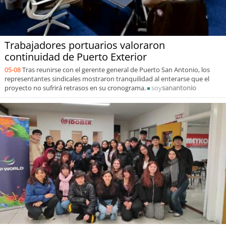
Trabajadores portuarios valoraron
continuidad de Puerto Exterior
05-08
Tras reunirse con el gerente general de Puerto San Antonio, los
representantes sindicales mostraron tranquilidad al enterarse que el
proyecto no sufrirá retrasos en su cronograma.
soy
sanantonio