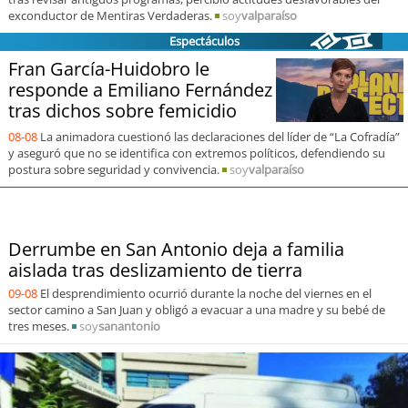
soy
sanantonio
exconductor de Mentiras Verdaderas.
soy
valparaíso
Espectáculos
soy
chillán
Fran García-Huidobro le
responde a Emiliano Fernández
soy
sancarlos
tras dichos sobre femicidio
08-08
La animadora cuestionó las declaraciones del líder de “La Cofradía”
soy
talcahuano
y aseguró que no se identifica con extremos políticos, defendiendo su
postura sobre seguridad y convivencia.
soy
valparaíso
soy
concepción
soy
coronel
Derrumbe en San Antonio deja a familia
aislada tras deslizamiento de tierra
soy
arauco
09-08
El desprendimiento ocurrió durante la noche del viernes en el
sector camino a San Juan y obligó a evacuar a una madre y su bebé de
soy
temuco
tres meses.
soy
sanantonio
soy
valdivia
soy
osorno