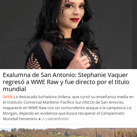
Exalumna de San Antonio: Stephanie Vaquer
regresó a WWE Raw y fue directo por el título
mundial
04-08
La destacada luchadora chilena, que cursó su enseñanza media en
el Instituto Comercial Marítimo Pacífico Sur (INCO) de San Antonio,
reapareció en WWE Raw con un contundente ataque a la campeona Liv
Morgan, dejando en evidencia que busca recuperar el Campeonato
Mundial Femenino.
soy
sanantonio