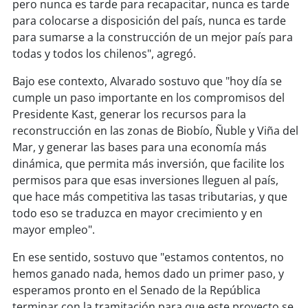
soy
sanantonio
pero nunca es tarde para recapacitar, nunca es tarde
para colocarse a disposición del país, nunca es tarde
soy
chillán
para sumarse a la construcción de un mejor país para
todas y todos los chilenos", agregó.
soy
sancarlos
Bajo ese contexto, Alvarado sostuvo que "hoy día se
cumple un paso importante en los compromisos del
soy
talcahuano
Presidente Kast, generar los recursos para la
reconstrucción en las zonas de Biobío, Ñuble y Viña del
soy
concepción
Mar, y generar las bases para una economía más
dinámica, que permita más inversión, que facilite los
soy
coronel
permisos para que esas inversiones lleguen al país,
que hace más competitiva las tasas tributarias, y que
soy
arauco
todo eso se traduzca en mayor crecimiento y en
mayor empleo".
soy
temuco
En ese sentido, sostuvo que "estamos contentos, no
soy
valdivia
hemos ganado nada, hemos dado un primer paso, y
esperamos pronto en el Senado de la República
soy
osorno
terminar con la tramitación para que este proyecto se