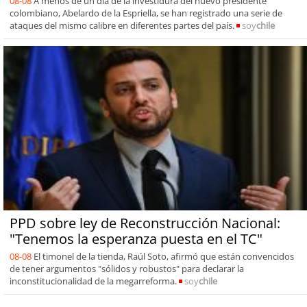
08-08
A menos de un día de la investidura del nuevo presidente
colombiano, Abelardo de la Espriella, se han registrado una serie de
ataques del mismo calibre en diferentes partes del país.
soy
chile
PPD sobre ley de Reconstrucción Nacional:
"Tenemos la esperanza puesta en el TC"
08-08
El timonel de la tienda, Raúl Soto, afirmó que están convencidos
de tener argumentos "sólidos y robustos" para declarar la
inconstitucionalidad de la megarreforma.
soy
chile