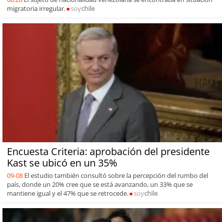
migratoria irregular.
soy
chile
Encuesta Criteria: aprobación del presidente
Kast se ubicó en un 35%
09-08
El estudio también consultó sobre la percepción del rumbo del
país, donde un 20% cree que se está avanzando, un 33% que se
mantiene igual y el 47% que se retrocede.
soy
chile