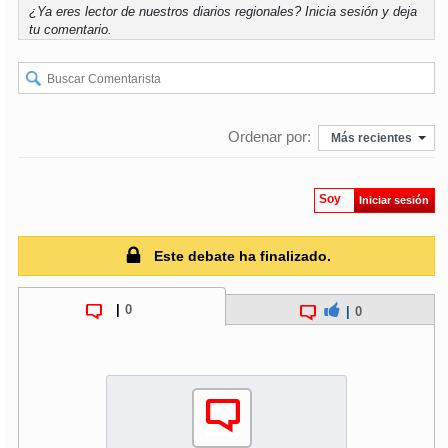
¿Ya eres lector de nuestros diarios regionales?
Inicia sesión
y deja
tu comentario.
Ordenar por:
Más recientes
Soy
Iniciar sesión
Este debate ha finalizado.
|
0
|
0