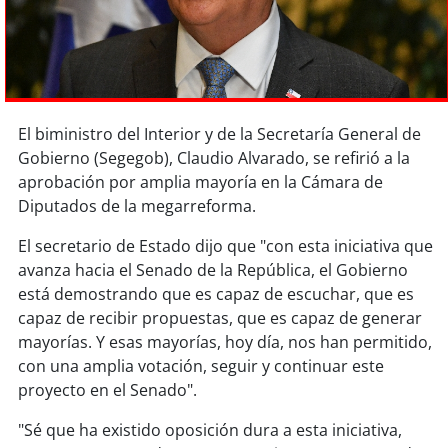
Sostenibilidad
soy
chile
soy
arica
El biministro del Interior y de la Secretaría General de
Gobierno (Segegob), Claudio Alvarado, se refirió a la
soy
iquique
aprobación por amplia mayoría en la Cámara de
Diputados de la megarreforma.
soy
calama
El secretario de Estado dijo que "con esta iniciativa que
soy
antofagasta
avanza hacia el Senado de la República, el Gobierno
está demostrando que es capaz de escuchar, que es
soy
copiapó
capaz de recibir propuestas, que es capaz de generar
mayorías. Y esas mayorías, hoy día, nos han permitido,
soy
valparaíso
con una amplia votación, seguir y continuar este
proyecto en el Senado".
soy
quillota
"Sé que ha existido oposición dura a esta iniciativa,