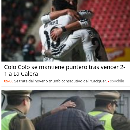
Colo Colo se mantiene puntero tras vencer 2-
1 a La Calera
09-08
Se trata del noveno triunfo consecutivo del "Cacique".
soy
chile