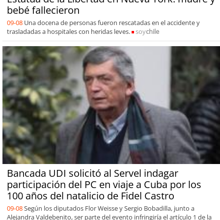
bebé fallecieron
09-08
Una docena de personas fueron rescatadas en el accidente y
trasladadas a hospitales con heridas leves.
soy
chile
Bancada UDI solicitó al Servel indagar
participación del PC en viaje a Cuba por los
100 años del natalicio de Fidel Castro
09-08
Según los diputados Flor Weisse y Sergio Bobadilla, junto a
Alejandra Valdebenito, ser parte del evento infringiría el artículo 1 de la