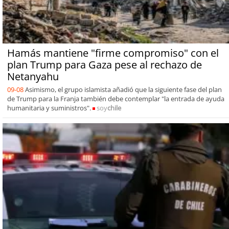
Hamás mantiene "firme compromiso" con el
plan Trump para Gaza pese al rechazo de
Netanyahu
09-08
Asimismo, el grupo islamista añadió que la siguiente fase del plan
de Trump para la Franja también debe contemplar "la entrada de ayuda
humanitaria y suministros".
soy
chile