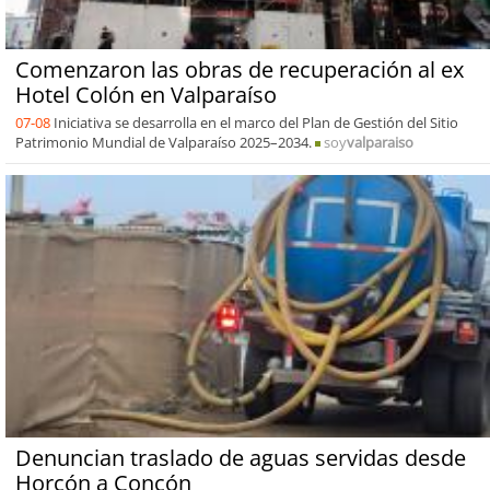
Comenzaron las obras de recuperación al ex
Hotel Colón en Valparaíso
07-08
Iniciativa se desarrolla en el marco del Plan de Gestión del Sitio
Patrimonio Mundial de Valparaíso 2025–2034.
soy
valparaiso
Denuncian traslado de aguas servidas desde
Horcón a Concón