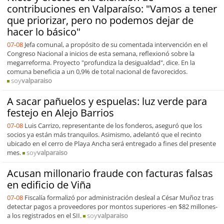
contribuciones en Valparaíso: "Vamos a tener
que priorizar, pero no podemos dejar de
hacer lo básico"
07-08
Jefa comunal, a propósito de su comentada intervención en el
Congreso Nacional a inicios de esta semana, reflexionó sobre la
megarreforma. Proyecto "profundiza la desigualdad", dice. En la
comuna beneficia a un 0,9% de total nacional de favorecidos.
soy
valparaiso
A sacar pañuelos y espuelas: luz verde para
festejo en Alejo Barrios
07-08
Luis Carrizo, representante de los fonderos, aseguró que los
socios ya están más tranquilos. Asimismo, adelantó que el recinto
ubicado en el cerro de Playa Ancha será entregado a fines del presente
mes.
soy
valparaiso
Acusan millonario fraude con facturas falsas
en edificio de Viña
07-08
Fiscalía formalizó por administración desleal a César Muñoz tras
detectar pagos a proveedores por montos superiores -en $82 millones-
a los registrados en el SII.
soy
valparaiso