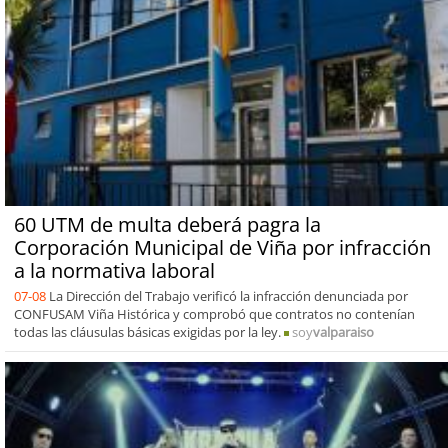
60 UTM de multa deberá pagra la
Corporación Municipal de Viña por infracción
a la normativa laboral
07-08
La Dirección del Trabajo verificó la infracción denunciada por
CONFUSAM Viña Histórica y comprobó que contratos no contenían
todas las cláusulas básicas exigidas por la ley.
soy
valparaiso