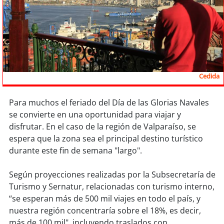
Sostenibilidad
soy
chile
soy
arica
Cedida
soy
iquique
Para muchos el feriado del Día de las Glorias Navales
soy
calama
se convierte en una oportunidad para viajar y
disfrutar. En el caso de la región de Valparaíso, se
soy
antofagasta
espera que la zona sea el principal destino turístico
durante este fin de semana "largo".
soy
copiapó
Según proyecciones realizadas por la Subsecretaría de
soy
valparaíso
Turismo y Sernatur, relacionadas con turismo interno,
“se esperan más de 500 mil viajes en todo el país, y
soy
quillota
nuestra región concentraría sobre el 18%, es decir,
más de 100 mil", incluyendo traslados con