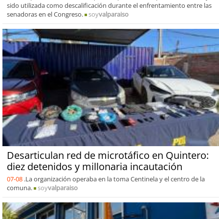
sido utilizada como descalificación durante el enfrentamiento entre las
senadoras en el Congreso.
soy
valparaiso
Desarticulan red de microtáfico en Quintero:
diez detenidos y millonaria incautación
07-08
.La organización operaba en la toma Centinela y el centro de la
comuna.
soy
valparaiso