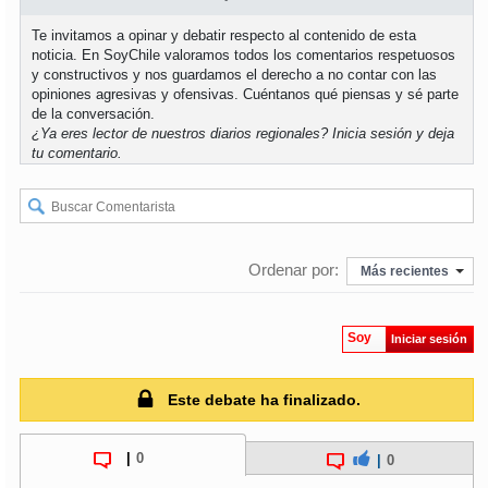
Te invitamos a opinar y debatir respecto al contenido de esta
soy
puertomontt
noticia. En SoyChile valoramos todos los comentarios respetuosos
y constructivos y nos guardamos el derecho a no contar con las
opiniones agresivas y ofensivas. Cuéntanos qué piensas y sé parte
soy
chiloé
de la conversación.
¿Ya eres lector de nuestros diarios regionales?
Inicia sesión
y deja
tu comentario.
Ordenar por:
Más recientes
Soy
Iniciar sesión
Este debate ha finalizado.
|
0
|
0