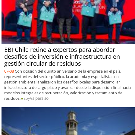
EBI Chile reúne a expertos para abordar
desafíos de inversión e infraestructura en
gestión circular de residuos
07-08
Con ocasión del quinto aniversario de la empresa en el país,
representantes del sector público, la academia y especialistas en
gestión ambiental analizaron los desafíos locales para desarrollar
infraestructura de largo plazo y avanzar desde la disposición final hacia
modelos integrales de recuperación, valorización y tratamiento de
residuos.
soy
valparaiso