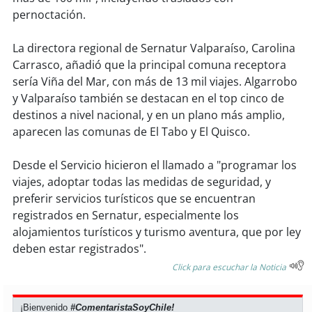
soy
sanantonio
pernoctación.
soy
chillán
La directora regional de Sernatur Valparaíso, Carolina
Carrasco, añadió que la principal comuna receptora
soy
sancarlos
sería Viña del Mar, con más de 13 mil viajes. Algarrobo
y Valparaíso también se destacan en el top cinco de
soy
talcahuano
destinos a nivel nacional, y en un plano más amplio,
aparecen las comunas de El Tabo y El Quisco.
soy
concepción
Desde el Servicio hicieron el llamado a "programar los
soy
coronel
viajes, adoptar todas las medidas de seguridad, y
preferir servicios turísticos que se encuentran
soy
arauco
registrados en Sernatur, especialmente los
alojamientos turísticos y turismo aventura, que por ley
soy
temuco
deben estar registrados".
Click para escuchar la Noticia
soy
valdivia
¡Bienvenido
#ComentaristaSoyChile!
soy
osorno