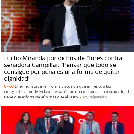
Lucho Miranda por dichos de Flores contra
senadora Campillai: "Pensar que todo se
consigue por pena es una forma de quitar
dignidad"
07-08
El humorista se refirió a la discusión que enfrentó a las
congresitas, donde incluso destacó que una persona con discapacidad
tiene que esforzarse aún más que el resto.
soy
valparaiso