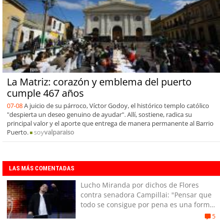
La Matriz: corazón y emblema del puerto
cumple 467 años
07-08
A juicio de su párroco, Víctor Godoy, el histórico templo católico
"despierta un deseo genuino de ayudar". Allí, sostiene, radica su
principal valor y el aporte que entrega de manera permanente al Barrio
Puerto.
soy
valparaiso
LAS MÁS COMENTADAS
Lucho Miranda por dichos de Flores
contra senadora Campillai: "Pensar que
todo se consigue por pena es una forma
de quitar dignidad"
5