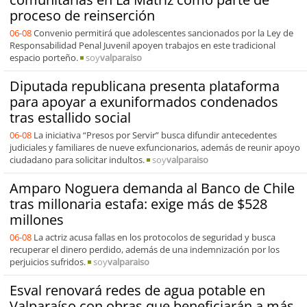
proceso de reinserción
06-08
Convenio permitirá que adolescentes sancionados por la Ley de
Responsabilidad Penal Juvenil apoyen trabajos en este tradicional
espacio porteño.
soy
valparaiso
Diputada republicana presenta plataforma
para apoyar a exuniformados condenados
tras estallido social
06-08
La iniciativa “Presos por Servir” busca difundir antecedentes
judiciales y familiares de nueve exfuncionarios, además de reunir apoyo
ciudadano para solicitar indultos.
soy
valparaiso
Amparo Noguera demanda al Banco de Chile
tras millonaria estafa: exige más de $528
millones
06-08
La actriz acusa fallas en los protocolos de seguridad y busca
recuperar el dinero perdido, además de una indemnización por los
perjuicios sufridos.
soy
valparaiso
Esval renovará redes de agua potable en
Valparaíso con obras que beneficiarán a más