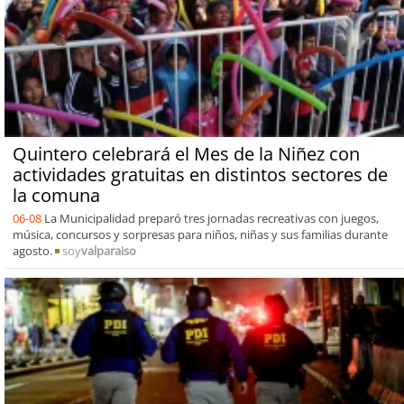
Quintero celebrará el Mes de la Niñez con
actividades gratuitas en distintos sectores de
la comuna
06-08
La Municipalidad preparó tres jornadas recreativas con juegos,
música, concursos y sorpresas para niños, niñas y sus familias durante
agosto.
soy
valparaiso