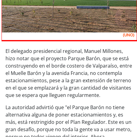
Sostenibilidad
soy
chile
soy
arica
(UNO)
soy
iquique
El delegado presidencial regional, Manuel Millones,
hizo notar que el proyecto Parque Barón, que se está
soy
calama
construyendo en el borde costero de Valparaíso, entre
el Muelle Barón y la avenida Francia, no contempla
soy
antofagasta
estacionamientos, pese a la gran extensión de terreno
en el que se emplazará y la gran cantidad de visitantes
soy
copiapó
que se espera que lleguen regularmente.
La autoridad advirtió que "el Parque Barón no tiene
soy
valparaíso
alternativa alguna de poner estacionamientos y, es
más, está restringido por el Plan Regulador. Este es un
soy
quillota
gran desafío, porque no toda la gente va a usar metro,
porque no todos vienen del interior. Ahora,