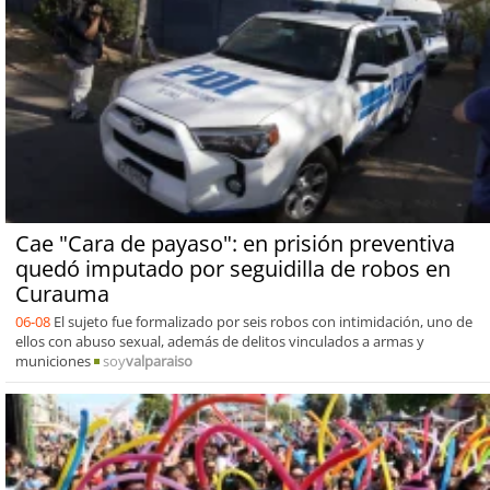
Cae "Cara de payaso": en prisión preventiva
quedó imputado por seguidilla de robos en
Curauma
06-08
El sujeto fue formalizado por seis robos con intimidación, uno de
ellos con abuso sexual, además de delitos vinculados a armas y
municiones
soy
valparaiso