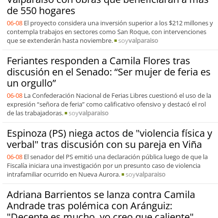
de 550 hogares
06-08
El proyecto considera una inversión superior a los $212 millones y
contempla trabajos en sectores como San Roque, con intervenciones
que se extenderán hasta noviembre.
soy
valparaiso
Feriantes responden a Camila Flores tras
discusión en el Senado: “Ser mujer de feria es
un orgullo”
06-08
La Confederación Nacional de Ferias Libres cuestionó el uso de la
expresión “señora de feria” como calificativo ofensivo y destacó el rol
de las trabajadoras.
soy
valparaiso
Espinoza (PS) niega actos de "violencia física y
verbal" tras discusión con su pareja en Viña
06-08
El senador del PS emitió una declaración pública luego de que la
Fiscalía iniciara una investigación por un presunto caso de violencia
intrafamiliar ocurrido en Nueva Aurora.
soy
valparaiso
Adriana Barrientos se lanza contra Camila
Andrade tras polémica con Aránguiz:
"Decente es mucho, yo creo que caliente"