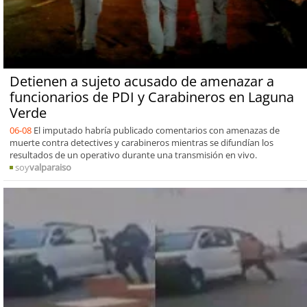
Detienen a sujeto acusado de amenazar a
funcionarios de PDI y Carabineros en Laguna
Verde
06-08
El imputado habría publicado comentarios con amenazas de
muerte contra detectives y carabineros mientras se difundían los
resultados de un operativo durante una transmisión en vivo.
soy
valparaiso