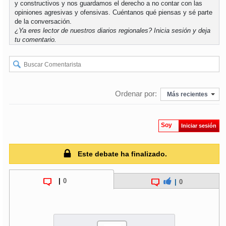
y constructivos y nos guardamos el derecho a no contar con las
opiniones agresivas y ofensivas. Cuéntanos qué piensas y sé parte
de la conversación.
soy
puertomontt
¿Ya eres lector de nuestros diarios regionales?
Inicia sesión
y deja
tu comentario.
soy
chiloé
Ordenar por:
Más recientes
Soy
Iniciar sesión
Este debate ha finalizado.
|
0
|
0