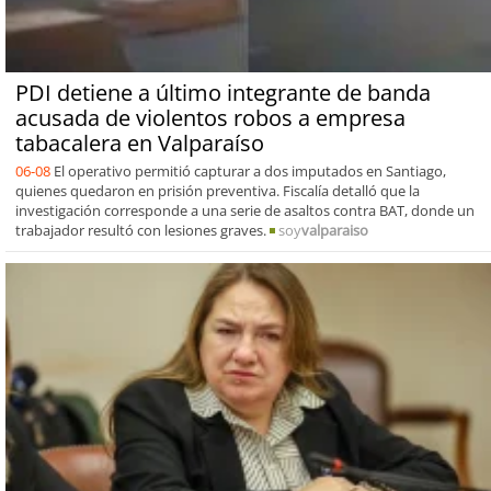
PDI detiene a último integrante de banda
acusada de violentos robos a empresa
tabacalera en Valparaíso
06-08
El operativo permitió capturar a dos imputados en Santiago,
quienes quedaron en prisión preventiva. Fiscalía detalló que la
investigación corresponde a una serie de asaltos contra BAT, donde un
trabajador resultó con lesiones graves.
soy
valparaiso