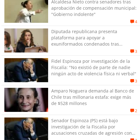
Alcaldesa Nieto contra senadores tras
aprobación de compensación municipal:
"Gobierno indolente"
4
Diputada republicana presenta
plataforma para apoyar a
exuniformados condenados tras
estallido social
3
Fidel Espinoza por investigación de la
Fiscalía: "No existió de parte de nadie
ningún acto de violencia física ni verbal"
3
Amparo Noguera demanda al Banco de
Chile tras millonaria estafa: exige más
de $528 millones
2
Senador Espinoza (PS) está bajo
investigación de la Fiscalía por
acusaciones cruzadas de agresión con
su pareja