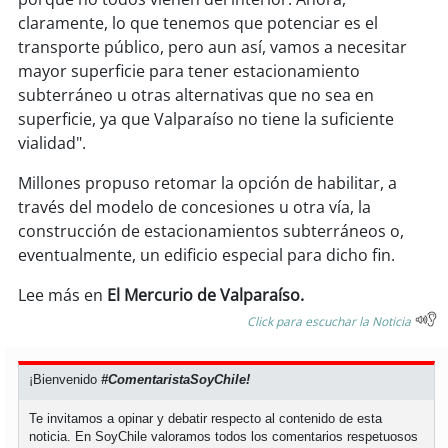
soy
sanantonio
claramente, lo que tenemos que potenciar es el
transporte público, pero aun así, vamos a necesitar
soy
chillán
mayor superficie para tener estacionamiento
subterráneo u otras alternativas que no sea en
soy
sancarlos
superficie, ya que Valparaíso no tiene la suficiente
vialidad".
soy
talcahuano
Millones propuso retomar la opción de habilitar, a
soy
concepción
través del modelo de concesiones u otra vía, la
construcción de estacionamientos subterráneos o,
soy
coronel
eventualmente, un edificio especial para dicho fin.
Lee más en
El Mercurio de Valparaíso.
soy
arauco
Click para escuchar la Noticia
soy
temuco
¡Bienvenido
#ComentaristaSoyChile!
soy
valdivia
Te invitamos a opinar y debatir respecto al contenido de esta
noticia. En SoyChile valoramos todos los comentarios respetuosos
soy
osorno