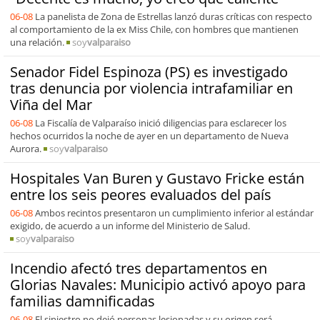
06-08
La panelista de Zona de Estrellas lanzó duras críticas con respecto
al comportamiento de la ex Miss Chile, con hombres que mantienen
una relación.
soy
valparaiso
Senador Fidel Espinoza (PS) es investigado
tras denuncia por violencia intrafamiliar en
Viña del Mar
06-08
La Fiscalía de Valparaíso inició diligencias para esclarecer los
hechos ocurridos la noche de ayer en un departamento de Nueva
Aurora.
soy
valparaiso
Hospitales Van Buren y Gustavo Fricke están
entre los seis peores evaluados del país
06-08
Ambos recintos presentaron un cumplimiento inferior al estándar
exigido, de acuerdo a un informe del Ministerio de Salud.
soy
valparaiso
Incendio afectó tres departamentos en
Glorias Navales: Municipio activó apoyo para
familias damnificadas
06-08
El siniestro no dejó personas lesionadas y su origen será