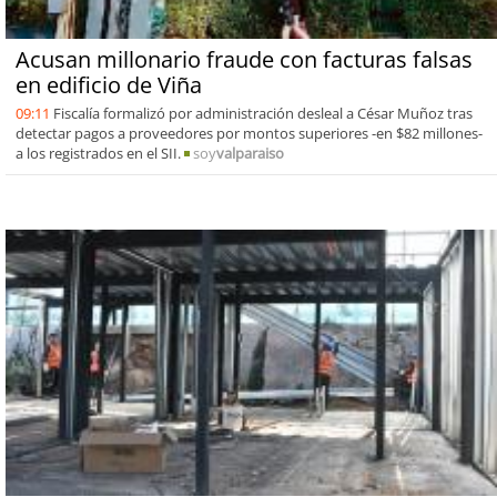
Acusan millonario fraude con facturas falsas
en edificio de Viña
09:11
Fiscalía formalizó por administración desleal a César Muñoz tras
detectar pagos a proveedores por montos superiores -en $82 millones-
a los registrados en el SII.
soy
valparaiso