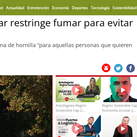
st
Actualidad
Entretención
Economía
Deportes
Tecnología
Sostenibilidad
ar restringe fumar para evitar
zona de hornilla “para aquellas personas que quieren
Antofagasta Región
Región Sostenible Cap
Sostenible Cap.2:
Economía circular y
Educación ambiental y
desarrollo regional
formación de capacidades
técnicas