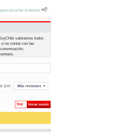
 para escuchar la Noticia
n SoyChile valoramos todos
 a no contar con las
 conversación.
entario.
r por:
Más recientes
Soy
Iniciar sesión