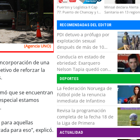
Puertos y Logística II Cap
Minsal declara Alerta
77: Puerto de Chancay y la
Sanitaria en 13 regio
competitividad de Chile
por virus hanta
RECOMENDADAS DEL EDITOR
PDI detuvo a prófugo por
explotación sexual
(Agencia UNO)
después de más de 10
horas de navegación en la
Conducía en estado de
zona austral
 incorporación de una
ebriedad: Exarquero
Nelson Tapia quedó con
etivo de reforzar la
lesiones graves tras
.
DEPORTES
accidente vehicular
La Federación Noruega de
ormó que se encuentran
Fútbol pide la renuncia
 especial estamos
inmediata de Infantino
.
Revisa la programación
completa de la fecha 18 de
a para aquellas
la Liga de Primera
da para eso”, explicó.
ACTUALIDAD