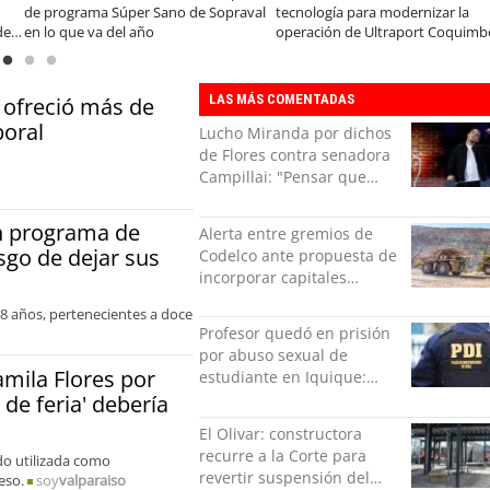
de programa Súper Sano de Sopraval
tecnología para modernizar la
de
en lo que va del año
operación de Ultraport Coquimb
LAS MÁS COMENTADAS
 ofreció más de
boral
Lucho Miranda por dichos
de Flores contra senadora
Campillai: "Pensar que
todo se consigue por pena
es una forma de quitar
án programa de
Alerta entre gremios de
dignidad"
sgo de dejar sus
Codelco ante propuesta de
incorporar capitales
privados
 18 años, pertenecientes a doce
Profesor quedó en prisión
por abuso sexual de
amila Flores por
estudiante en Iquique:
grabó los hechos
 de feria' debería
El Olivar: constructora
recurre a la Corte para
ido utilizada como
revertir suspensión del
eso.
soy
valparaiso