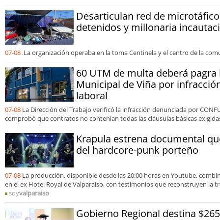
Desarticulan red de microtáfico
detenidos y millonaria incautac
07-08
.La organización operaba en la toma Centinela y el centro de la com
60 UTM de multa deberá pagra 
Municipal de Viña por infracció
laboral
07-08
La Dirección del Trabajo verificó la infracción denunciada por CONF
comprobó que contratos no contenían todas las cláusulas básicas exigidas 
Krapula estrena documental que
del hardcore-punk porteño
07-08
La producción, disponible desde las 20:00 horas en Youtube, comb
en el ex Hotel Royal de Valparaíso, con testimonios que reconstruyen la tr
soy
valparaiso
Gobierno Regional destina $265