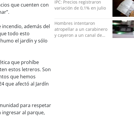
IPC: Precios registraron
acios que cuenten con
variación de 0,1% en julio
mar”.
Hombres intentaron
e incendio, además del
atropellar a un carabinero
que todo esto
y cayeron a un canal de
 humo el jardín y sólo
regadío en Peñalolén
ética que prohíbe
ten estos letreros. Son
entos que hemos
4 que afectó al Jardín
comunidad para respetar
 ingresar al parque,