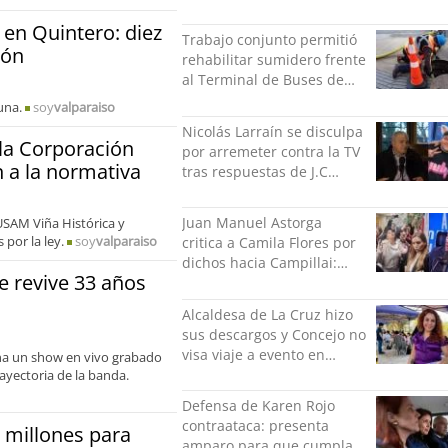
Minvu
 en Quintero: diez
Trabajo conjunto permitió
ión
rehabilitar sumidero frente
al Terminal de Buses de
Puerto Montt
una.
soy
valparaiso
Nicolás Larraín se disculpa
la Corporación
por arremeter contra la TV
n a la normativa
tras respuestas de J.C
Rodríguez y Danilo 21
Juan Manuel Astorga
USAM Viña Histórica y
por la ley.
soy
valparaiso
critica a Camila Flores por
dichos hacia Campillai:
 revive 33 años
"'Señora de feria' debería
ser un elogio"
Alcaldesa de La Cruz hizo
sus descargos y Concejo no
visa viaje a evento en
ina un show en vivo grabado
México: comparó
ayectoria de la banda.
grabación con abuso
Defensa de Karen Rojo
sexual infantil
contraataca: presenta
 millones para
amparo para que cumpla