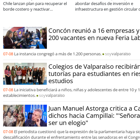
Chile lanzan plan para recuperar el
abordar desafíos de inversión e
borde costero y reactivar
infraestructura en gestión circular 
emprendimientos en la Región de
residuos
Coquimbo
Concón reunió a 16 empresas y
200 vacantes en nueva Feria La
07-08
La instancia congregó a más de 1.200 personas.
soy
valparaiso
Colegios de Valparaíso recibir
tutorías para estudiantes en rie
estudios
07-08
La iniciativa beneficiará a niños, niñas y adolescentes de entre 10 y
establecimientos.
soy
valparaiso
Juan Manuel Astorga critica a C
dichos hacia Campillai: "'Señora
ser un elogio"
07-08
El periodista cuestionó que la expresión de la parlamentaria haya s
descalificación durante el enfrentamiento entre las senadoras en el Congr