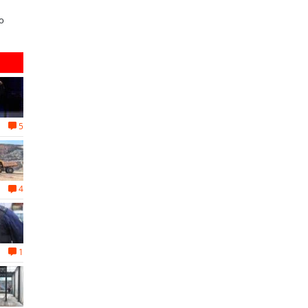
privada se toman La Araucanía:
electrodomésticos durante el B
o
encuentro reunió a líderes para
Sale
abordar las brechas y oportunidades
5
4
1