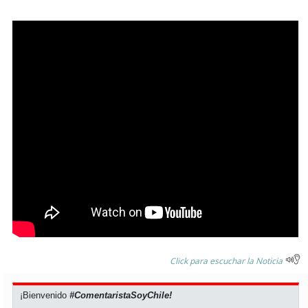
Click para escuchar la Noticia
¡Bienvenido
#ComentaristaSoyChile!