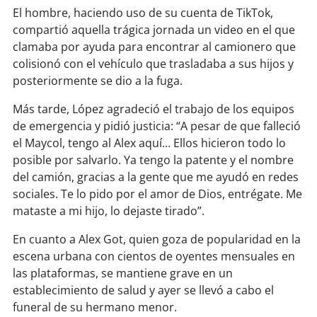
soy
sanantonio
El hombre, haciendo uso de su cuenta de TikTok,
compartió aquella trágica jornada un video en el que
soy
chillán
clamaba por ayuda para encontrar al camionero que
colisionó con el vehículo que trasladaba a sus hijos y
soy
sancarlos
posteriormente se dio a la fuga.
soy
talcahuano
Más tarde, López agradeció el trabajo de los equipos
de emergencia y pidió justicia: “A pesar de que falleció
soy
concepción
el Maycol, tengo al Alex aquí… Ellos hicieron todo lo
posible por salvarlo. Ya tengo la patente y el nombre
soy
coronel
del camión, gracias a la gente que me ayudó en redes
sociales. Te lo pido por el amor de Dios, entrégate. Me
mataste a mi hijo, lo dejaste tirado”.
soy
arauco
En cuanto a Alex Got, quien goza de popularidad en la
soy
temuco
escena urbana con cientos de oyentes mensuales en
las plataformas, se mantiene grave en un
soy
valdivia
establecimiento de salud y ayer se llevó a cabo el
funeral de su hermano menor.
soy
osorno