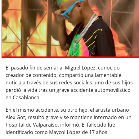
Sostenibilidad
soy
chile
soy
arica
soy
iquique
soy
calama
El pasado fin de semana, Miguel López, conocido
creador de contenido, compartió una lamentable
soy
antofagasta
noticia a través de sus redes sociales: uno de sus hijos
perdió la vida tras un grave accidente automovilístico
soy
copiapó
en Casablanca.
En el mismo accidente, su otro hijo, el artista urbano
soy
valparaíso
Alex Got, resultó grave y se mantiene internado en un
hospital de Valparaíso, informó. El fallecido fue
soy
quillota
identificado como Maycol López de 17 años.