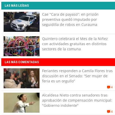
LAS MÁS LEÍDAS
Cae "Cara de payaso": en prisión
preventiva quedó imputado por
seguidilla de robos en Curauma
Quintero celebrará el Mes de la Niñez
con actividades gratuitas en distintos
sectores de la comuna
LAS MÁS COMENTADAS
Feriantes responden a Camila Flores tras
discusión en el Senado: “Ser mujer de
feria es un orgullo”
4
Alcaldesa Nieto contra senadores tras
aprobación de compensación municipal:
"Gobierno indolente"
4