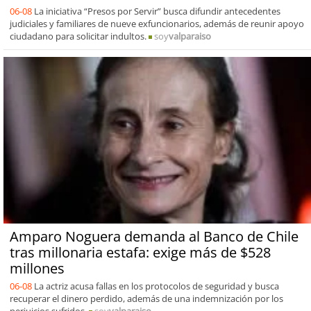
06-08
La iniciativa “Presos por Servir” busca difundir antecedentes
judiciales y familiares de nueve exfuncionarios, además de reunir apoyo
ciudadano para solicitar indultos.
soy
valparaiso
Amparo Noguera demanda al Banco de Chile
tras millonaria estafa: exige más de $528
millones
06-08
La actriz acusa fallas en los protocolos de seguridad y busca
recuperar el dinero perdido, además de una indemnización por los