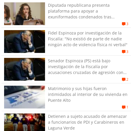
Diputada republicana presenta
plataforma para apoyar a
exuniformados condenados tras
estallido social
3
Fidel Espinoza por investigación de la
Fiscalía: "No existió de parte de nadie
ningún acto de violencia física ni verbal"
3
Senador Espinoza (PS) está bajo
investigación de la Fiscalía por
acusaciones cruzadas de agresión con
su pareja
2
Matrimonio y sus hijas fueron
intimidados al interior de su vivienda en
Puente Alto
1
Detienen a sujeto acusado de amenazar
a funcionarios de PDI y Carabineros en
Laguna Verde