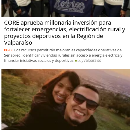
CORE aprueba millonaria inversión para
fortalecer emergencias, electrificación rural y
proyectos deportivos en la Región de
Valparaíso
06-08
Los recursos permitirán mejorar las capacidades operativas de
Senapred, identificar viviendas rurales sin acceso a energía eléctrica y
financiar iniciativas sociales y deportivas.
soy
valparaiso