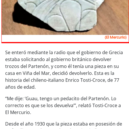
Sostenibilidad
soy
chile
soy
arica
(El Mercurio)
soy
iquique
Se enteró mediante la radio que el gobierno de Grecia
estaba solicitando al gobierno británico devolver
soy
calama
trozos del Partenón, y como él tenía una pieza en su
casa en Viña del Mar, decidió devolverlo. Esta es la
soy
antofagasta
historia del chileno-italiano Enrico Tosti-Croce, de 77
años de edad.
soy
copiapó
“Me dije: ‘Guau, tengo un pedacito del Partenón. Lo
soy
valparaíso
correcto es que se los devuelva’”, relató Tosti-Croce a
El Mercurio.
soy
quillota
Desde el año 1930 que la pieza estaba en posesión de