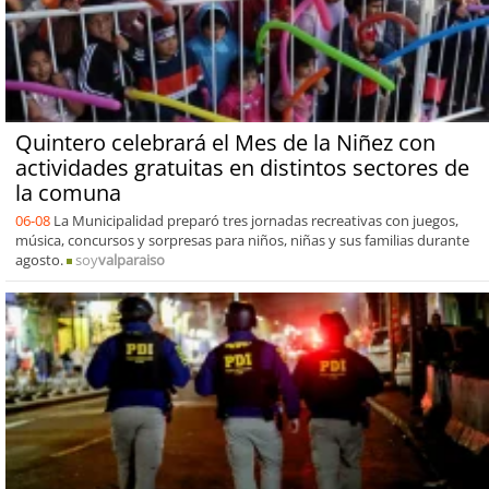
Quintero celebrará el Mes de la Niñez con
actividades gratuitas en distintos sectores de
la comuna
06-08
La Municipalidad preparó tres jornadas recreativas con juegos,
música, concursos y sorpresas para niños, niñas y sus familias durante
agosto.
soy
valparaiso