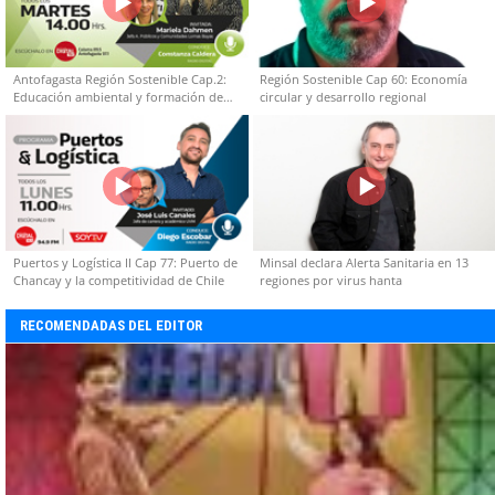
Antofagasta Región Sostenible Cap.2:
Región Sostenible Cap 60: Economía
Educación ambiental y formación de
circular y desarrollo regional
capacidades técnicas
Puertos y Logística II Cap 77: Puerto de
Minsal declara Alerta Sanitaria en 13
Chancay y la competitividad de Chile
regiones por virus hanta
RECOMENDADAS DEL EDITOR