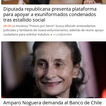
Diputada republicana presenta plataforma
para apoyar a exuniformados condenados
tras estallido social
06-08
La iniciativa “Presos por Servir” busca difundir antecedentes
judiciales y familiares de nueve exfuncionarios, además de reunir apoyo
ciudadano para solicitar indultos.
soy
valparaiso
Amparo Noguera demanda al Banco de Chile