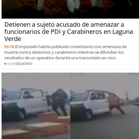
Detienen a sujeto acusado de amenazar a
funcionarios de PDI y Carabineros en Laguna
Verde
06-08
El imputado habría publicado comentarios con amenazas de
muerte contra detectives y carabineros mientras se difundían los
resultados de un operativo durante una transmisión en vivo.
soy
valparaiso