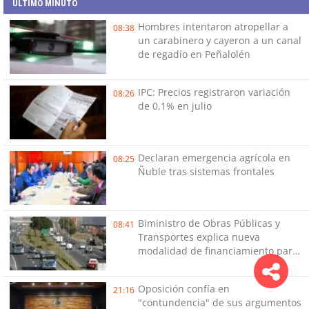
ULTIMO MINUTO
Hombres intentaron atropellar a
08:38
un carabinero y cayeron a un canal
de regadío en Peñalolén
IPC: Precios registraron variación
08:26
de 0,1% en julio
Declaran emergencia agrícola en
08:25
Ñuble tras sistemas frontales
Biministro de Obras Públicas y
08:41
Transportes explica nueva
modalidad de financiamiento para
las obras de electrocorredores en
el Gran Concepción
Oposición confía en
21:16
"contundencia" de sus argumentos