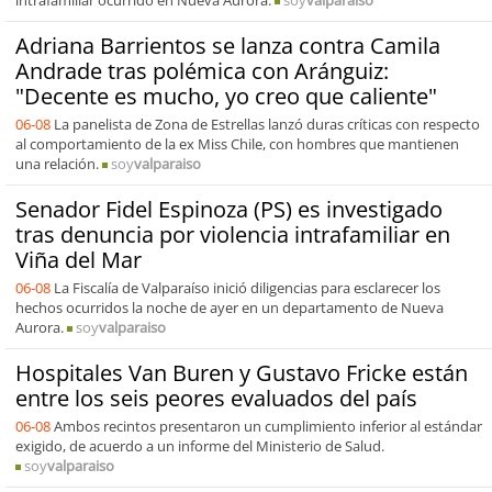
intrafamiliar ocurrido en Nueva Aurora.
soy
valparaiso
Adriana Barrientos se lanza contra Camila
Andrade tras polémica con Aránguiz:
"Decente es mucho, yo creo que caliente"
06-08
La panelista de Zona de Estrellas lanzó duras críticas con respecto
al comportamiento de la ex Miss Chile, con hombres que mantienen
una relación.
soy
valparaiso
Senador Fidel Espinoza (PS) es investigado
tras denuncia por violencia intrafamiliar en
Viña del Mar
06-08
La Fiscalía de Valparaíso inició diligencias para esclarecer los
hechos ocurridos la noche de ayer en un departamento de Nueva
Aurora.
soy
valparaiso
Hospitales Van Buren y Gustavo Fricke están
entre los seis peores evaluados del país
06-08
Ambos recintos presentaron un cumplimiento inferior al estándar
exigido, de acuerdo a un informe del Ministerio de Salud.
soy
valparaiso