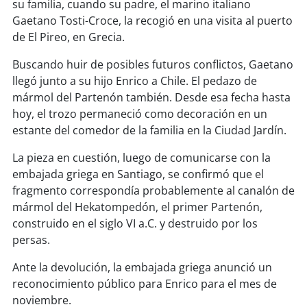
soy
sanantonio
su familia, cuando su padre, el marino italiano
Gaetano Tosti-Croce, la recogió en una visita al puerto
soy
chillán
de El Pireo, en Grecia.
Buscando huir de posibles futuros conflictos, Gaetano
soy
sancarlos
llegó junto a su hijo Enrico a Chile. El pedazo de
mármol del Partenón también. Desde esa fecha hasta
soy
talcahuano
hoy, el trozo permaneció como decoración en un
estante del comedor de la familia en la Ciudad Jardín.
soy
concepción
La pieza en cuestión, luego de comunicarse con la
soy
coronel
embajada griega en Santiago, se confirmó que el
fragmento correspondía probablemente al canalón de
soy
arauco
mármol del Hekatompedón, el primer Partenón,
construido en el siglo VI a.C. y destruido por los
soy
temuco
persas.
Ante la devolución, la embajada griega anunció un
soy
valdivia
reconocimiento público para Enrico para el mes de
noviembre.
soy
osorno