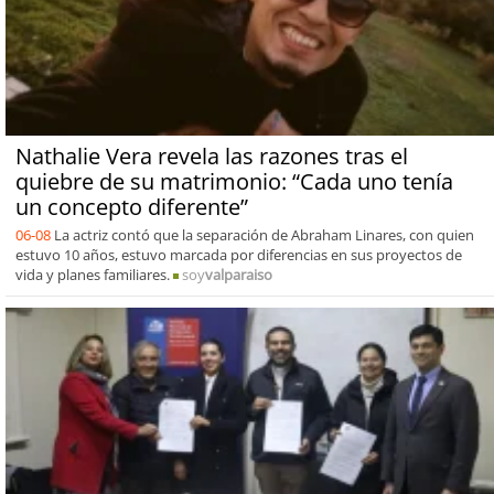
Nathalie Vera revela las razones tras el
quiebre de su matrimonio: “Cada uno tenía
un concepto diferente”
06-08
La actriz contó que la separación de Abraham Linares, con quien
estuvo 10 años, estuvo marcada por diferencias en sus proyectos de
vida y planes familiares.
soy
valparaiso