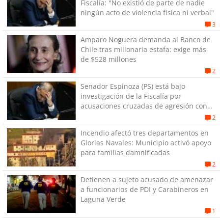
Fiscalía: "No existió de parte de nadie
ningún acto de violencia física ni verbal"
3
Amparo Noguera demanda al Banco de
Chile tras millonaria estafa: exige más
de $528 millones
2
Senador Espinoza (PS) está bajo
investigación de la Fiscalía por
acusaciones cruzadas de agresión con
su pareja
2
Incendio afectó tres departamentos en
Glorias Navales: Municipio activó apoyo
para familias damnificadas
2
Detienen a sujeto acusado de amenazar
a funcionarios de PDI y Carabineros en
Laguna Verde
1