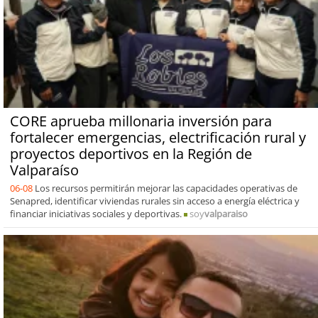
CORE aprueba millonaria inversión para
fortalecer emergencias, electrificación rural y
proyectos deportivos en la Región de
Valparaíso
06-08
Los recursos permitirán mejorar las capacidades operativas de
Senapred, identificar viviendas rurales sin acceso a energía eléctrica y
financiar iniciativas sociales y deportivas.
soy
valparaiso