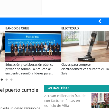
ELECTROLUX
MUTUAL
ico-
Claves para comprar
A dos años de la Ley Karin:
:
electrodomésticos durante el Black
especialistas afirman que el 
a
Sale
consolidar un cambio cultura
nidades
organizaciones
LAS MÁS LEÍDAS
del puerto cumple
Acusan millonario fraude
con facturas falsas en
edificio de Viña
despierta un deseo genuino de