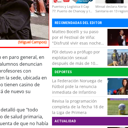
Puertos y Logística II Cap
Minsal declara Alerta
77: Puerto de Chancay y la
Sanitaria en 13 regio
competitividad de Chile
por virus hanta
RECOMENDADAS DEL EDITOR
Matteo Bocelli y su paso
por el Festival de Viña:
(Miguel Campos)
"Disfruté vivir esas noches.
Es momento de volver con
PDI detuvo a prófugo por
mi show"
n en paro general, en
explotación sexual
después de más de 10
s alumnos denuncian
horas de navegación en la
 profesores con
DEPORTES
zona austral
n la sede, ubicada en
La Federación Noruega de
o tienen casino de
Fútbol pide la renuncia
ará de nuevo su
inmediata de Infantino
Revisa la programación
completa de la fecha 18 de
 detalló que "todo
la Liga de Primera
o de salud primaria,
ACTUALIDAD
cuenta de que no había