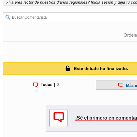
¿Ya eres lector de nuestros diarios regionales?
Inicia sesión
y deja tu com
Ordena
Este debate ha finalizado.
Todos
|
0
Más m
¡Sé el primero en comentar