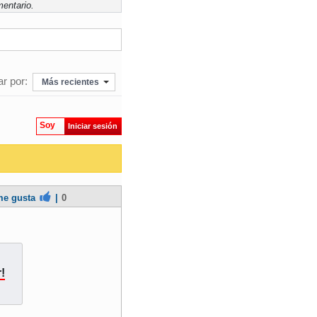
entario.
r por:
Más recientes
Soy
Iniciar sesión
e gusta
|
0
!