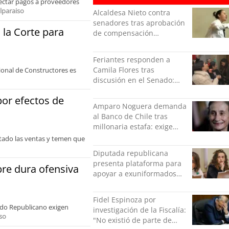
tectar pagos a proveedores
lparaiso
Alcaldesa Nieto contra
senadores tras aprobación
a la Corte para
de compensación
municipal: "Gobierno
indolente"
Feriantes responden a
Camila Flores tras
ional de Constructores es
discusión en el Senado:
“Ser mujer de feria es un
por efectos de
orgullo”
Amparo Noguera demanda
al Banco de Chile tras
millonaria estafa: exige
más de $528 millones
ctado las ventas y temen que
Diputada republicana
presenta plataforma para
re dura ofensiva
apoyar a exuniformados
condenados tras estallido
social
Fidel Espinoza por
ido Republicano exigen
investigación de la Fiscalía:
so
"No existió de parte de