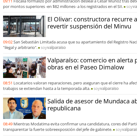
09:11
Fiscalía formalizó por administración desleal a César Muñoz tras de
por montos superiores -en $82 millones- a los registrados en el SII.
soy
va
El Olivar: constructora recurre 
revertir suspensión del Minvu
09:02
San Sebastián Limitada acusa que su apartamiento del Registro Nac
"ilegal y arbitrario".
soy
valparaiso
Valparaíso: comercio en alerta 
obras en el Paseo Dimalow
08:51
Locatarios valoran reparaciones, pero aseguran que el cierre ha afe
trabajos se extiendan hasta a la temporada alta.
soy
valparaiso
Salida de asesor de Mundaca ab
republicana
08:49
Mientras Modatima evita confirmar una candidatura, cores del Part
transparentar la fuerte sobreexposición del jefe de gabinete.
soy
valparai