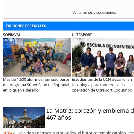
Ver términos y condiciones
EDICIONES ESPECIALES
ULTRAPORT
BANCO DE CHILE
parte
Estudiantes de la UCN desarrollan
Educación y colaboración públ
raval
tecnología para modernizar la
privada se toman La Araucanía
operación de Ultraport Coquimbo
encuentro reunió a líderes par
abordar las brechas y oportu
La Matriz: corazón y emblema 
467 años
10:04
A juicio de su párroco, Víctor Godoy, el histórico templo católico "