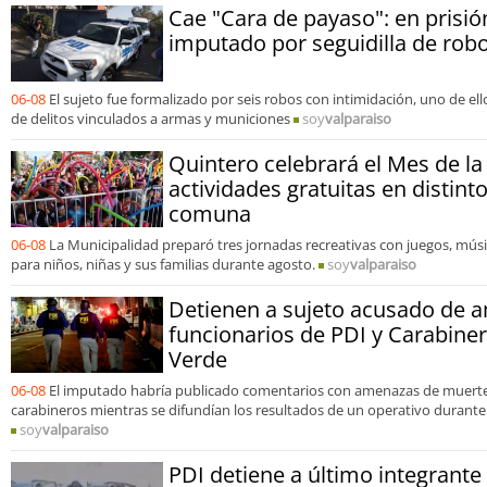
Cae "Cara de payaso": en prisi
imputado por seguidilla de ro
06-08
El sujeto fue formalizado por seis robos con intimidación, uno de e
de delitos vinculados a armas y municiones
soy
valparaiso
Quintero celebrará el Mes de la
actividades gratuitas en distint
comuna
06-08
La Municipalidad preparó tres jornadas recreativas con juegos, mús
para niños, niñas y sus familias durante agosto.
soy
valparaiso
Detienen a sujeto acusado de 
funcionarios de PDI y Carabine
Verde
06-08
El imputado habría publicado comentarios con amenazas de muerte 
carabineros mientras se difundían los resultados de un operativo durante
soy
valparaiso
PDI detiene a último integrant