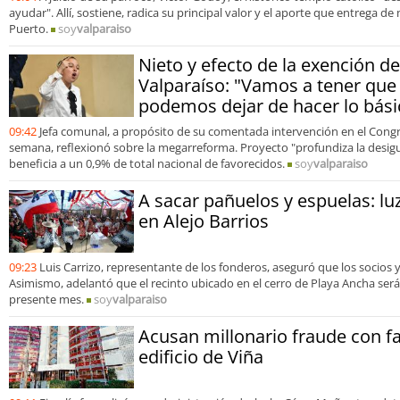
ayudar". Allí, sostiene, radica su principal valor y el aporte que entrega 
Puerto.
soy
valparaiso
Nieto y efecto de la exención d
Valparaíso: "Vamos a tener que 
podemos dejar de hacer lo bási
09:42
Jefa comunal, a propósito de su comentada intervención en el Congre
semana, reflexionó sobre la megarreforma. Proyecto "profundiza la desigu
beneficia a un 0,9% de total nacional de favorecidos.
soy
valparaiso
A sacar pañuelos y espuelas: lu
en Alejo Barrios
09:23
Luis Carrizo, representante de los fonderos, aseguró que los socios 
Asimismo, adelantó que el recinto ubicado en el cerro de Playa Ancha será
presente mes.
soy
valparaiso
Acusan millonario fraude con fa
edificio de Viña