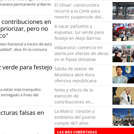
de manera permanente al Barrio
El Olivar: constructora
recurre a la Corte para
revertir suspensión del
e contribuciones en
Minvu
A sacar pañuelos y
priorizar, pero no
espuelas: luz verde para
co"
festejo en Alejo Barrios
so Nacional a inicios de esta
Valparaíso: comercio en
aldad", dice. En la comuna
alerta por efectos de obras
en el Paseo Dimalow
z verde para festejo
Salida de asesor de
Mundaca abre dura
ofensiva republicana
ya están más tranquilos.
Nieto y efecto de la
 entregado a fines del
exención de
contribuciones en
Valparaíso: "Vamos a tener
La Matriz: corazón y
cturas falsas en
que priorizar, pero no
emblema del puerto
podemos dejar de hacer lo
cumple 467 años
básico"
LAS MÁS COMENTADAS