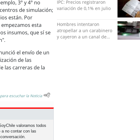
IPC: Precios registraron
jemplo, 3° y 4° no
variación de 0,1% en julio
centros de simulación;
ios están. Por
Hombres intentaron
ue empezamos esta
atropellar a un carabinero
los insumos, que sí se
y cayeron a un canal de
n".
regadío en Peñalolén
nunció el envío de un
ización de las
e las carreras de la
 para escuchar la Noticia
n SoyChile valoramos todos
 a no contar con las
 conversación.