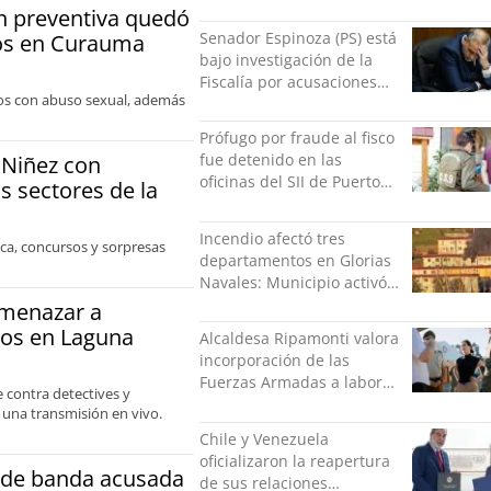
nadie ningún acto de
ón preventiva quedó
violencia física ni verbal"
Senador Espinoza (PS) está
bos en Curauma
bajo investigación de la
Fiscalía por acusaciones
llos con abuso sexual, además
cruzadas de agresión con
su pareja
Prófugo por fraude al fisco
fue detenido en las
 Niñez con
oficinas del SII de Puerto
os sectores de la
Montt mientras pedía más
facturas
Incendio afectó tres
ica, concursos y sorpresas
departamentos en Glorias
Navales: Municipio activó
apoyo para familias
amenazar a
damnificadas
ros en Laguna
Alcaldesa Ripamonti valora
incorporación de las
Fuerzas Armadas a labores
contra detectives y
de seguridad y pide
 una transmisión en vivo.
“responsabilidad política”
Chile y Venezuela
oficializaron la reapertura
e de banda acusada
de sus relaciones