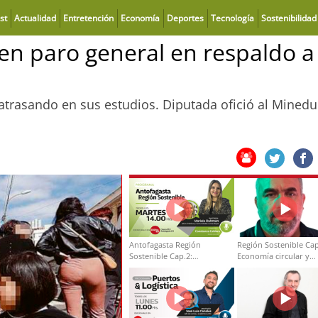
st
Actualidad
Entretención
Economía
Deportes
Tecnología
Sostenibilidad
en paro general en respaldo a
 atrasando en sus estudios. Diputada ofició al Minedu
Antofagasta Región
Región Sostenible Cap
Sostenible Cap.2:
Economía circular y
Educación ambiental y
desarrollo regional
formación de capacidades
técnicas