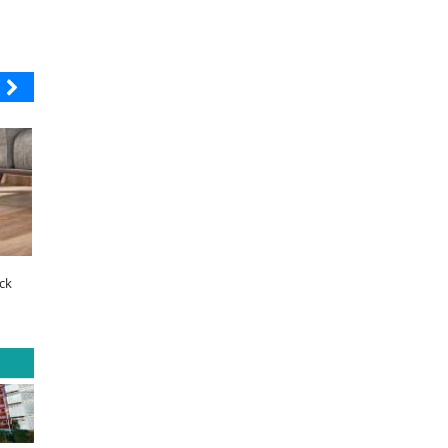
SOPRAVAL
ELECTROLUX
Últimos días para postular al Fondo
¿Qué buscan hoy las famili
desafío es
Vecino Sopraval de Educación
tecnología para el hogar?
l en las