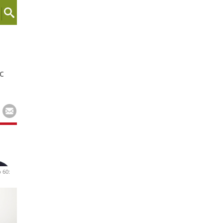
c
 60: