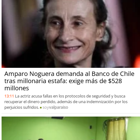
Amparo Noguera demanda al Banco de Chile
tras millonaria estafa: exige más de $528
millones
13:11
La actriz acusa fallas en los protocolos de seguridad y busca
recuperar el dinero perdido, además de una indemnización por los
perjuicios sufridos.
soy
valparaiso