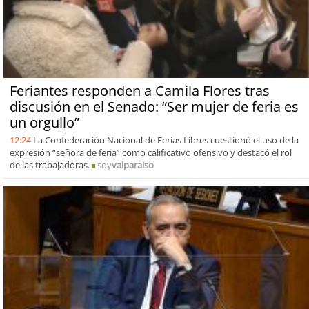
Feriantes responden a Camila Flores tras
discusión en el Senado: “Ser mujer de feria es
un orgullo”
12:24
La Confederación Nacional de Ferias Libres cuestionó el uso de la
expresión “señora de feria” como calificativo ofensivo y destacó el rol
de las trabajadoras.
soy
valparaiso