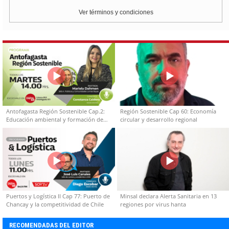
Ver términos y condiciones
Antofagasta Región Sostenible Cap.2:
Región Sostenible Cap 60: Economía
Educación ambiental y formación de
circular y desarrollo regional
capacidades técnicas
Puertos y Logística II Cap 77: Puerto de
Minsal declara Alerta Sanitaria en 13
Chancay y la competitividad de Chile
regiones por virus hanta
RECOMENDADAS DEL EDITOR