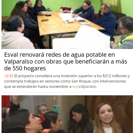
Esval renovará redes de agua potable en
Valparaíso con obras que beneficiarán a más
de 550 hogares
12:52
El proyecto considera una inversión superior a los $212 millones y
contempla trabajos en sectores como San Roque, con intervenciones
que se extenderán hasta noviembre.
soy
valparaiso