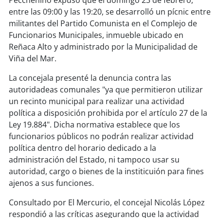
Pecchenino expuso que el domingo 23 de febrero,
soy
sanantonio
entre las 09:00 y las 19:20, se desarrolló un pícnic entre
militantes del Partido Comunista en el Complejo de
soy
chillán
Funcionarios Municipales, inmueble ubicado en
Reñaca Alto y administrado por la Municipalidad de
soy
sancarlos
Viña del Mar.
soy
talcahuano
La concejala presenté la denuncia contra las
autoridadeas comunales "ya que permitieron utilizar
soy
concepción
un recinto municipal para realizar una actividad
política a disposición prohibida por el artículo 27 de la
soy
coronel
Ley 19.884". Dicha normativa establece que los
funcionarios públicos no podrán realizar actividad
soy
arauco
política dentro del horario dedicado a la
administración del Estado, ni tampoco usar su
soy
temuco
autoridad, cargo o bienes de la institicuión para fines
ajenos a sus funciones.
soy
valdivia
Consultado por El Mercurio, el concejal Nicolás López
respondió a las críticas asegurando que la actividad
soy
osorno