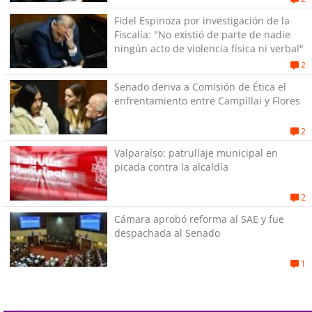
Fidel Espinoza por investigación de la
Fiscalía: "No existió de parte de nadie
ningún acto de violencia física ni verbal"
2
Senado deriva a Comisión de Ética el
enfrentamiento entre Campillai y Flores
2
Valparaíso: patrullaje municipal en
picada contra la alcaldía
2
Cámara aprobó reforma al SAE y fue
despachada al Senado
1