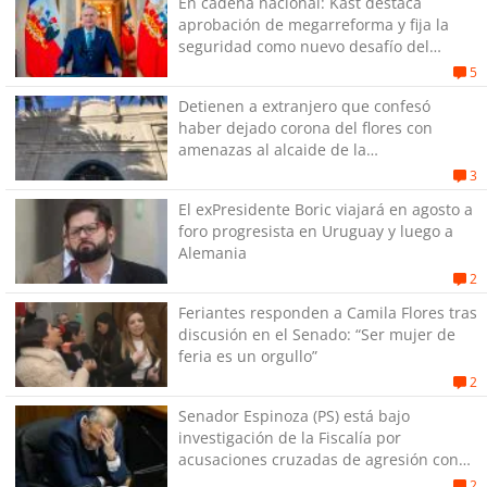
En cadena nacional: Kast destaca
aprobación de megarreforma y fija la
seguridad como nuevo desafío del
Gobierno
5
Detienen a extranjero que confesó
haber dejado corona del flores con
amenazas al alcaide de la
exPenitenciaría
3
El exPresidente Boric viajará en agosto a
foro progresista en Uruguay y luego a
Alemania
2
Feriantes responden a Camila Flores tras
discusión en el Senado: “Ser mujer de
feria es un orgullo”
2
Senador Espinoza (PS) está bajo
investigación de la Fiscalía por
acusaciones cruzadas de agresión con
su pareja
2