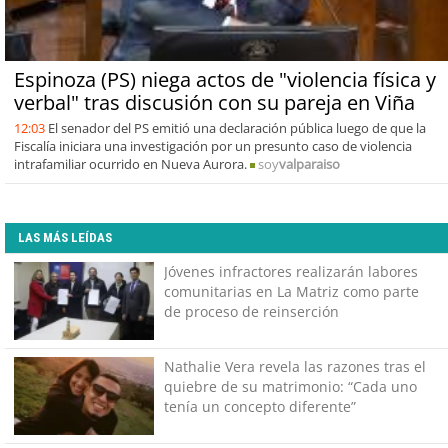
Espinoza (PS) niega actos de "violencia física y
verbal" tras discusión con su pareja en Viña
12:03
El senador del PS emitió una declaración pública luego de que la
Fiscalía iniciara una investigación por un presunto caso de violencia
intrafamiliar ocurrido en Nueva Aurora.
soy
valparaiso
LAS MÁS LEÍDAS
Jóvenes infractores realizarán labores
comunitarias en La Matriz como parte
de proceso de reinserción
Nathalie Vera revela las razones tras el
quiebre de su matrimonio: “Cada uno
tenía un concepto diferente”