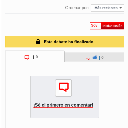
Ordenar por:
Más recientes
Soy
Iniciar sesión
Este debate ha finalizado.
|
0
|
0
¡Sé el primero en comentar!