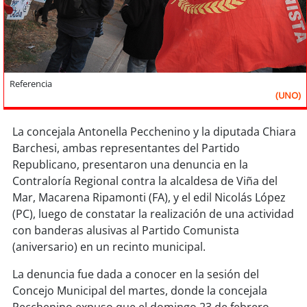
Sostenibilidad
soy
chile
soy
arica
Referencia
(UNO)
soy
iquique
La concejala Antonella Pecchenino y la diputada Chiara
soy
calama
Barchesi, ambas representantes del Partido
Republicano, presentaron una denuncia en la
soy
antofagasta
Contraloría Regional contra la alcaldesa de Viña del
Mar, Macarena Ripamonti (FA), y el edil Nicolás López
soy
copiapó
(PC), luego de constatar la realización de una actividad
con banderas alusivas al Partido Comunista
soy
valparaíso
(aniversario) en un recinto municipal.
La denuncia fue dada a conocer en la sesión del
soy
quillota
Concejo Municipal del martes, donde la concejala