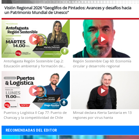
Visión Regional 2026 “Geoglifos de Pintados: Avances y desafíos hacia
un Patrimonio Mundial de Unesco”
Antofagasta Región Sostenible Cap.2:
Región Sostenible Cap 60: Economía
Educación ambiental y formación de
circular y desarrollo regional
capacidades técnicas
Puertos y Logística II Cap 77: Puerto de
Minsal declara Alerta Sanitaria en 13
Chancay y la competitividad de Chile
regiones por virus hanta
RECOMENDADAS DEL EDITOR