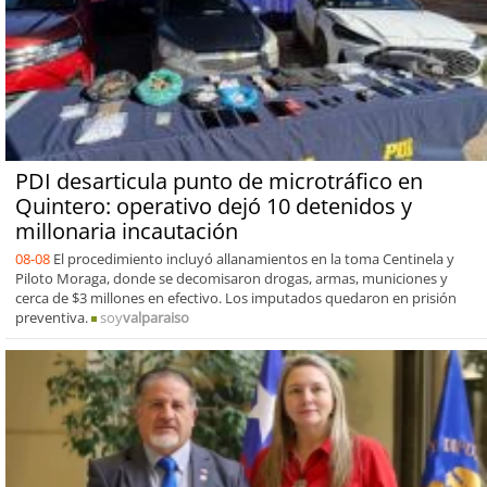
PDI desarticula punto de microtráfico en
Quintero: operativo dejó 10 detenidos y
millonaria incautación
08-08
El procedimiento incluyó allanamientos en la toma Centinela y
Piloto Moraga, donde se decomisaron drogas, armas, municiones y
cerca de $3 millones en efectivo. Los imputados quedaron en prisión
preventiva.
soy
valparaiso