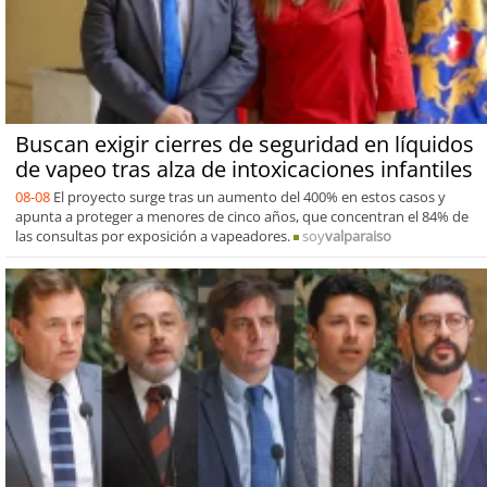
Buscan exigir cierres de seguridad en líquidos
de vapeo tras alza de intoxicaciones infantiles
08-08
El proyecto surge tras un aumento del 400% en estos casos y
apunta a proteger a menores de cinco años, que concentran el 84% de
las consultas por exposición a vapeadores.
soy
valparaiso