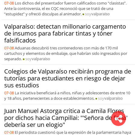
07-08
Los dichos del presentador fueron calificados como “clasistas”.
Ante la controversia, el ex CQC reconoció que se trató de una
“estupidez” y ofreció disculpas al animador.
soy
valparaiso
Valparaíso: detectan millonario cargamento
de insumos para fabricar tintas y tóner
falsificados
07-08
Aduanas descubrió tres contenedores con más de 170 mil
cartuchos y elementos de embalaje, que habrían sido ingresados por
separado.
soy
valparaiso
Colegios de Valparaíso recibirán programa de
tutorías para estudiantes en riesgo de dejar
sus estudios
07-08
La iniciativa beneficiará a niños, niñas y adolescentes de entre 10
y 18 años, pertenecientes a doce establecimientos.
soy
valparaiso
Juan Manuel Astorga critica a Camila Flores
por dichos hacia Campillai: "'Señora de feria'
debería ser un elogio"
07-08
El periodista cuestionó que la expresión de la parlamentaria haya