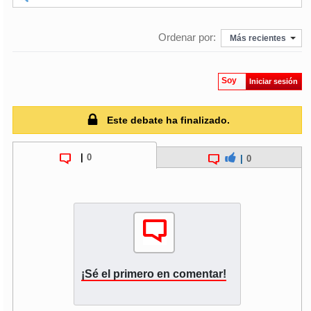
Ordenar por:
Más recientes
Soy
Iniciar sesión
Este debate ha finalizado.
|
0
|
0
¡Sé el primero en comentar!