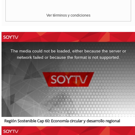
Ver términos y condiciones
This
is
a
The media could not be loaded, either because the server or
modal
window.
network failed or because the format is not supported.
Región Sostenible Cap 60: Economía circular y desarrollo regional