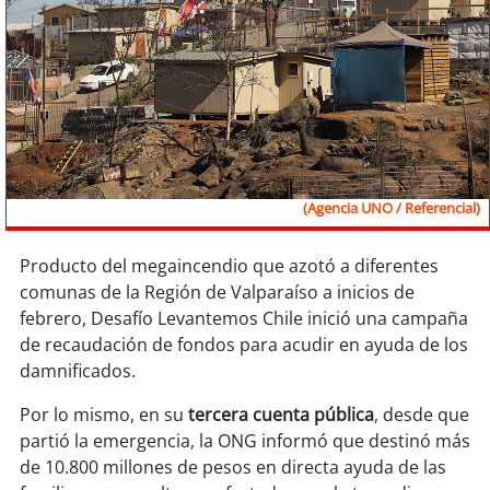
Sostenibilidad
soy
chile
soy
arica
soy
iquique
(Agencia UNO / Referencial)
soy
calama
Producto del megaincendio que azotó a diferentes
soy
antofagasta
comunas de la Región de Valparaíso a inicios de
febrero, Desafío Levantemos Chile inició una campaña
soy
copiapó
de recaudación de fondos para acudir en ayuda de los
damnificados.
soy
valparaíso
Por lo mismo, en su
tercera cuenta pública
, desde que
partió la emergencia, la ONG informó que destinó más
soy
quillota
de 10.800 millones de pesos en directa ayuda de las