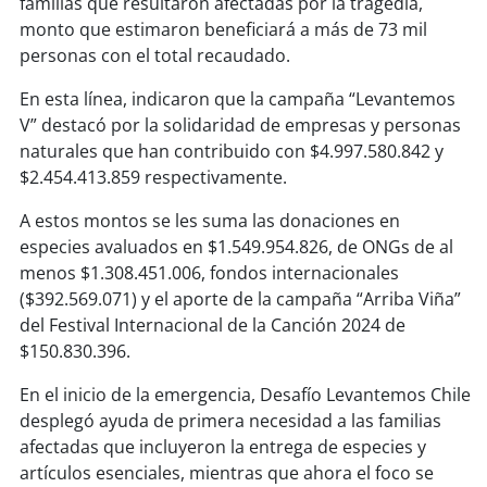
familias que resultaron afectadas por la tragedia,
soy
sanantonio
monto que estimaron beneficiará a más de 73 mil
personas con el total recaudado.
soy
chillán
En esta línea, indicaron que la campaña “Levantemos
soy
sancarlos
V” destacó por la solidaridad de empresas y personas
naturales que han contribuido con $4.997.580.842 y
soy
talcahuano
$2.454.413.859 respectivamente.
soy
concepción
A estos montos se les suma las donaciones en
especies avaluados en $1.549.954.826, de ONGs de al
soy
coronel
menos $1.308.451.006, fondos internacionales
($392.569.071) y el aporte de la campaña “Arriba Viña”
soy
arauco
del Festival Internacional de la Canción 2024 de
$150.830.396.
soy
temuco
En el inicio de la emergencia, Desafío Levantemos Chile
desplegó ayuda de primera necesidad a las familias
soy
valdivia
afectadas que incluyeron la entrega de especies y
artículos esenciales, mientras que ahora el foco se
soy
osorno