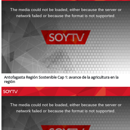
This
is
a
The media could not be loaded, either because the server or
modal
window.
network failed or because the format is not supported.
Antofagasta Región Sostenible Cap 1: avance de la agricultura en la
región
This
is
a
The media could not be loaded, either because the server or
modal
window.
network failed or because the format is not supported.