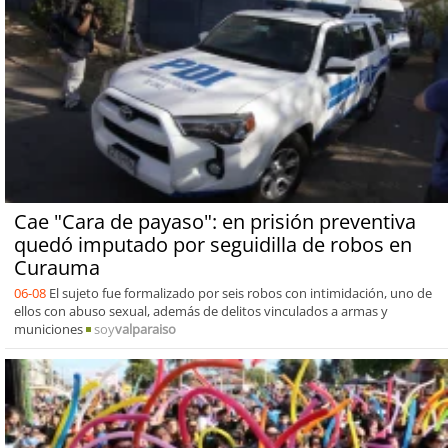
Cae "Cara de payaso": en prisión preventiva
quedó imputado por seguidilla de robos en
Curauma
06-08
El sujeto fue formalizado por seis robos con intimidación, uno de
ellos con abuso sexual, además de delitos vinculados a armas y
municiones
soy
valparaiso