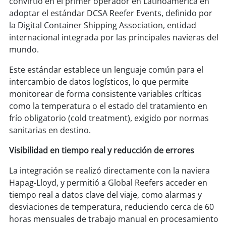
convirtió en el primer operador en Latinoamérica en
soy
sanantonio
adoptar el estándar DCSA Reefer Events, definido por
la Digital Container Shipping Association, entidad
soy
chillán
internacional integrada por las principales navieras del
mundo.
soy
sancarlos
Este estándar establece un lenguaje común para el
soy
talcahuano
intercambio de datos logísticos, lo que permite
monitorear de forma consistente variables críticas
soy
concepción
como la temperatura o el estado del tratamiento en
frío obligatorio (cold treatment), exigido por normas
soy
coronel
sanitarias en destino.
Visibilidad en tiempo real y reducción de errores
soy
arauco
La integración se realizó directamente con la naviera
soy
temuco
Hapag-Lloyd, y permitió a Global Reefers acceder en
tiempo real a datos clave del viaje, como alarmas y
soy
valdivia
desviaciones de temperatura, reduciendo cerca de 60
horas mensuales de trabajo manual en procesamiento
soy
osorno