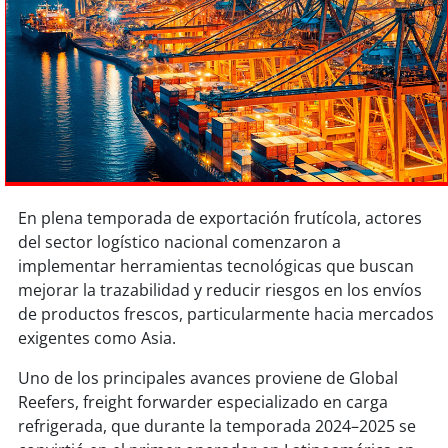
Sostenibilidad
soy
chile
soy
arica
soy
iquique
soy
calama
En plena temporada de exportación frutícola, actores
del sector logístico nacional comenzaron a
soy
antofagasta
implementar herramientas tecnológicas que buscan
mejorar la trazabilidad y reducir riesgos en los envíos
soy
copiapó
de productos frescos, particularmente hacia mercados
exigentes como Asia.
soy
valparaíso
Uno de los principales avances proviene de Global
Reefers, freight forwarder especializado en carga
soy
quillota
refrigerada, que durante la temporada 2024–2025 se