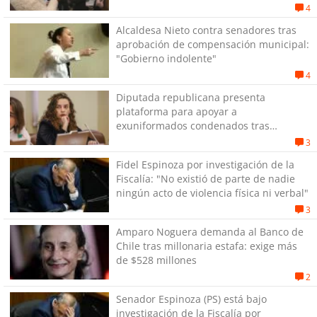
4
Alcaldesa Nieto contra senadores tras
aprobación de compensación municipal:
"Gobierno indolente"
4
Diputada republicana presenta
plataforma para apoyar a
exuniformados condenados tras
estallido social
3
Fidel Espinoza por investigación de la
Fiscalía: "No existió de parte de nadie
ningún acto de violencia física ni verbal"
3
Amparo Noguera demanda al Banco de
Chile tras millonaria estafa: exige más
de $528 millones
2
Senador Espinoza (PS) está bajo
investigación de la Fiscalía por