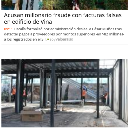
Acusan millonario fraude con facturas falsas
en edificio de Viña
09:11
Fiscalía formalizó por administración desleal a César Muñoz tras
detectar pagos a proveedores por montos superiores -en $82 millones-
a los registrados en el SII.
soy
valparaiso