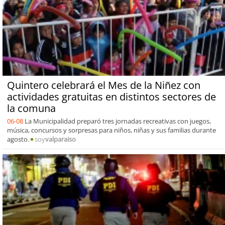
Quintero celebrará el Mes de la Niñez con
actividades gratuitas en distintos sectores de
la comuna
06-08
La Municipalidad preparó tres jornadas recreativas con juegos,
música, concursos y sorpresas para niños, niñas y sus familias durante
agosto.
soy
valparaiso